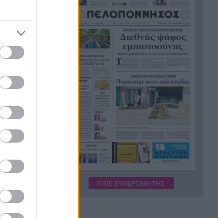
της έξοδο
Κουκ
Η μεγάλη ιστορία του
21:12
παπαγάλου που κλάπηκε το
ουσική και
2017 και βρέθηκε μετά από 9
μουσικής.
χρόνια
 τους
Φρίκη στην Κρήτη: Τουρίστας
21:00
ρωτούσε πόσο να πληρώσει
για να ασελγήσει σε 10χρονο
κορίτσι
τικό νησί
Πιάστηκε στα πράσα με 106
20:49
συσκευασίες χασίς σε
προαύλιο σχολείου στο
χνοντας
Μαρούσι
Μαγνησία: «Aκυβέρνητο»
20:39
ν η
ΓΙΝΕ ΣΥΝΔΡΟΜΗΤΗΣ
φορτηγό έκοψε στύλο
τον χώρο.
ηλεκτροδότησης και
προσέκρουσε σε πολυκατοικία