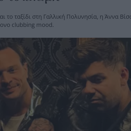
αι το ταξίδι στη Γαλλική Πολυνησία, η Άννα Βίσ
τονο clubbing mood.