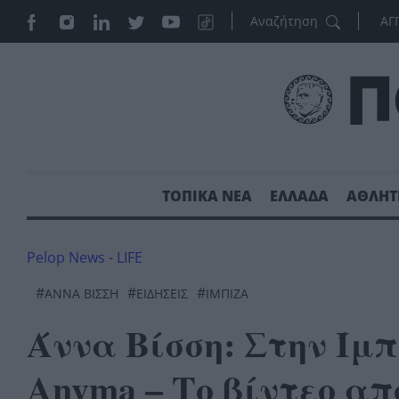
ΑΓ
ΤΟΠΙΚΑ ΝΕΑ
ΕΛΛΑΔΑ
ΑΘΛΗΤ
Pelop News
-
LIFE
#
#
#
ΆΝΝΑ ΒΊΣΣΗ
ΕΙΔΗΣΕΙΣ
ΊΜΠΙΖΑ
Άννα Βίσση: Στην Ίμπ
Anyma – Το βίντεο απ