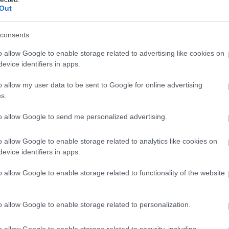
εν πέρασε απαρατήρητη, καθώς το βίντεο με τη νυχτερινή 
Out
η βραδιά, σε ένα περιβάλλον απόλυτα συνδεδεμένο με τη μ
consents
της δύο από τα πιο συζητημένα ονόματα της ηλεκτρονικής 
o allow Google to enable storage related to advertising like cookies on
evice identifiers in apps.
στη διεθνή dance σκηνή, ενώ η Ίμπιζα παραμένει ένας από
αι νυχτερινή διασκέδαση.
o allow my user data to be sent to Google for online advertising
s.
to allow Google to send me personalized advertising.
 Ίμπιζα, η Άννα Βίσση είχε ταξιδέψει στο Tetiaroa, το εξω
με τον Μάρλον Μπράντο.
o allow Google to enable storage related to analytics like cookies on
evice identifiers in apps.
ers της στο Instagram φωτογραφίες από το ταξίδι της, δεί
ίο.
o allow Google to enable storage related to functionality of the website
αγιό της σε μπαρ στην παραλία, ενώ σε άλλο πλάνο φαινότα
από την ταινία «Mutiny on the Bounty», η οποία στόλιζε 
o allow Google to enable storage related to personalization.
ρίοδος ταξιδιών
o allow Google to enable storage related to security, including