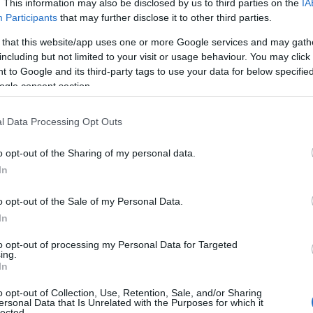
. This information may also be disclosed by us to third parties on the
IA
Participants
that may further disclose it to other third parties.
 that this website/app uses one or more Google services and may gath
including but not limited to your visit or usage behaviour. You may click 
 to Google and its third-party tags to use your data for below specifi
ogle consent section.
l Data Processing Opt Outs
o opt-out of the Sharing of my personal data.
In
o opt-out of the Sale of my Personal Data.
In
to opt-out of processing my Personal Data for Targeted
ing.
In
g mood στην Ίμπιζα
o opt-out of Collection, Use, Retention, Sale, and/or Sharing
ersonal Data that Is Unrelated with the Purposes for which it
lected.