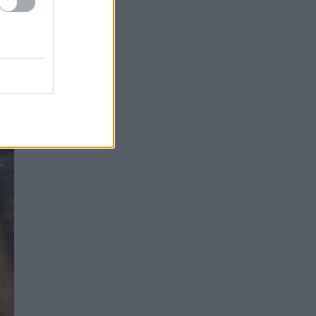
Στεφάνι Κορινθίας: Μεγάλη
 το
20:28
φωτιά, ενισχυθήκαν οι
δυνάμεις, 11 εναέρια στη
ητά της,
μάχη της κατάσβεσης
ων.
Σοκ στο μπάσκετ, πέθανε
20:12
ξαφνικά ο προπονητής
σση να
Δημήτρης Καρατσώρης
Πάτρα: Σοκ, πέθανε στο
20:00
Νοσοκομείο βρέφος μόλις 8
ημερών
«Δεν υπάρχει κανένας λόγος
19:48
να φοβόμαστε ή να
αποφεύγουμε τη θάλασσα», η
Μαρίνα Βερνίκου με
λαγοκέφαλο στο χέρι