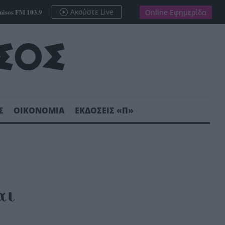
nisos FM 103.9
Ακούστε Live
Online Εφημερίδα
Σ
ΟΙΚΟΝΟΜΙΑ
ΕΚΔΟΣΕΙΣ «Π»
αι