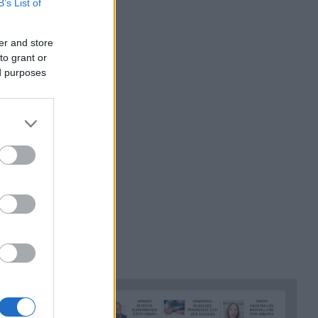
B’s List of
Ποινή φυλάκισης 15 μηνών
22:00
στη Βρετανίδα που μέθυσε με
er and store
τη 15χρονη κόρη της και
to grant or
προκάλεσε επεισόδιο στο
ed purposes
Κέντρο Υγείας Σκιάθου
Πάτρα: Σφοδρή σύγκρουση
21:48
μηχανής με όχημα του
Δασαρχείου
«Πιστεύαμε ότι δεν θα βγούμε
21:36
ζωντανοί από το αεροπλάνο.
Ένα κομμάτι του προσώπου
του ήταν σαν πλαστελίνη»
Τραμπ: Δεν σταματά στο
21:24
«μπλόκο» του Ανωτάτου
Δικαστηρίου, θέλει να
απολύσει ξανά την
κυβερνήτρια της Fed Λίζα