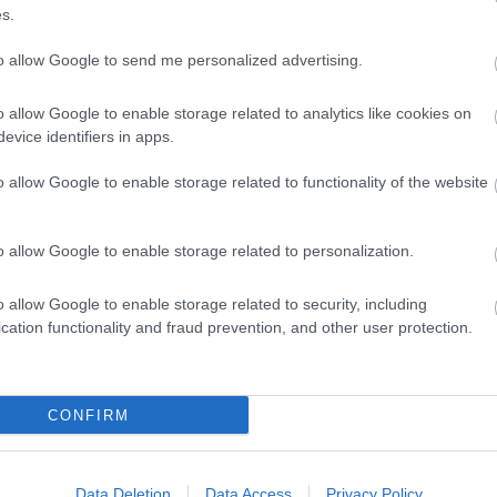
s.
to allow Google to send me personalized advertising.
er
o allow Google to enable storage related to analytics like cookies on
evice identifiers in apps.
o allow Google to enable storage related to functionality of the website
λες τις
ειδήσεις
στο Bing News και το Google News
o allow Google to enable storage related to personalization.
o allow Google to enable storage related to security, including
cation functionality and fraud prevention, and other user protection.
CONFIRM
Data Deletion
Data Access
Privacy Policy