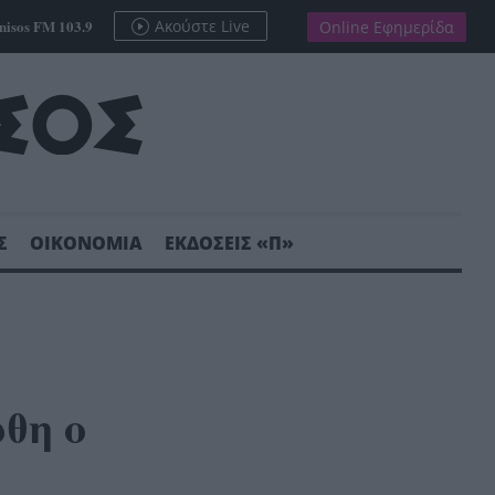
nisos FM 103.9
Ακούστε Live
Online Εφημερίδα
Σ
ΟΙΚΟΝΟΜΙΑ
ΕΚΔΟΣΕΙΣ «Π»
θη ο