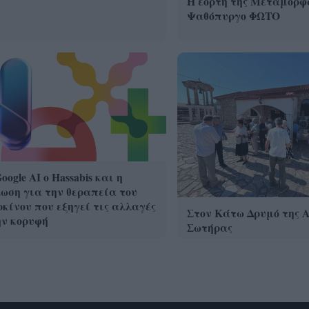
Η εορτή της Μεταμόρφ
Ψαθόπυργο ΦΩΤΟ
oogle ΑΙ ο Hassabis και η
ωση για την θεραπεία του
κίνου που εξηγεί τις αλλαγές
Στον Κάτω Δρυμό της 
ην κορυφή
Σωτήρας