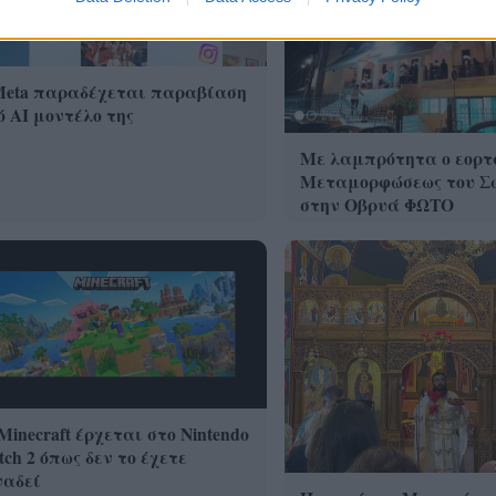
Meta παραδέχεται παραβίαση
 AI μοντέλο της
Με λαμπρότητα ο εορτ
Μεταμορφώσεως του Σ
στην Οβρυά ΦΩΤΟ
Minecraft έρχεται στο Nintendo
tch 2 όπως δεν το έχετε
ναδεί