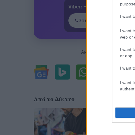
purpose
Viber:
+306909196125
I want 
Στείλε μήνυμα στο Vib
I want t
web or d
I want t
Ακολουθήστε μας για ό
or app.
I want t
I want t
authenti
Από το Δίκτυο