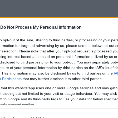
-
Do Not Process My Personal Information
to opt-out of the sale, sharing to third parties, or processing of your per
formation for targeted advertising by us, please use the below opt-out s
r selection. Please note that after your opt-out request is processed y
eing interest-based ads based on personal information utilized by us or
ύρι και τραυμάτισε αστυνομικό!
disclosed to third parties prior to your opt-out. You may separately opt-
losure of your personal information by third parties on the IAB’s list of
ίστηκε στην περιοχή Ελληνορώσων. Το περιστατικό έγινε
. This information may also be disclosed by us to third parties on the
IA
ταγή για ακούσια νοσηλεία σε ψυχιατρείο.
Participants
that may further disclose it to other third parties.
 that this website/app uses one or more Google services and may gath
 τη διαταγή για τον 35χρονο που επιτέθηκε με τσεκούρι.
including but not limited to your visit or usage behaviour. You may click 
 to Google and its third-party tags to use your data for below specifi
ς αστυνομικούς να τραυματιστεί ελαφρά και να μεταφερθεί
ogle consent section.
κομείο.