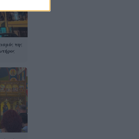
στο Αίγιο: Οδηγός λεωφορείου
έχασε τις αισθήσεις του και τη
ζωή του! ΦΩΤΟ
Κόκκινα τα 118 κτίρια στις 325
20:12
αυτοψίες των πληγεισών
περιοχών από τις
ασμός της
καταστροφικές πυρκαγιές
ωτήρος