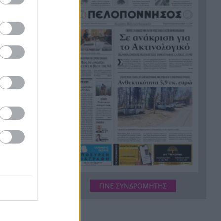
διευθυντής κι ο τεχνικός
ασφαλείας του ΔΕΔΔΗΕ
Τραγικό περιστατικό, τράκαρε
21:12
με αγριογούρουνο στη Β.
Εύβοια και έχασε τη ζωή του
Αλλάζουν τα πάντα στη Δανία
21:00
λόγω της τεχνικής
νοημοσύνης, οι μαθητές θα
παρουσιάσουν προφορικά τις
εργασίες τους
Το τελευταίο «αντίο» στην
20:36
τελετή αποτέφρωσης του
συντονιστή που σκοτώθηκε
μετά τη σύγκρουση
ελικοπτέρων στην Ψάθα,
ΓΙΝΕ ΣΥΝΔΡΟΜΗΤΗΣ
ΦΩΤΟ
Στιγμές αγωνίας και θρίλερ
20:24