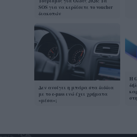
Τουρισμός για Ολους 2026: Τα
SOS για να κερδίσετε το voucher
διακοπών
Η G
δήλ
Δεν ανοίγει η μπάρα στα διόδια
καρ
με το e-pass ενώ έχει χρήματα
στ
«μέσα»;