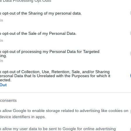
l Data Processing Opt Outs
 pelop.gr σε ανοιχτή γραμμή με τον Πολίτη
o opt-out of the Sharing of my personal data.
λε παράπονα, καταγγελίες ή ιδέες για τη γειτονιά σου.
In
o opt-out of the Sale of my Personal Data.
In
to opt-out of processing my Personal Data for Targeted
ing.
In
o opt-out of Collection, Use, Retention, Sale, and/or Sharing
ersonal Data that Is Unrelated with the Purposes for which it
lected.
Out
consents
o allow Google to enable storage related to advertising like cookies on
evice identifiers in apps.
o allow my user data to be sent to Google for online advertising