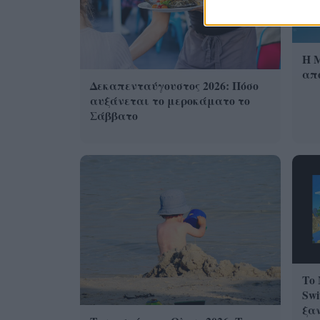
Η 
από
Δεκαπενταύγουστος 2026: Πόσο
αυξάνεται το μεροκάματο το
Σάββατο
Το 
Swi
ξα