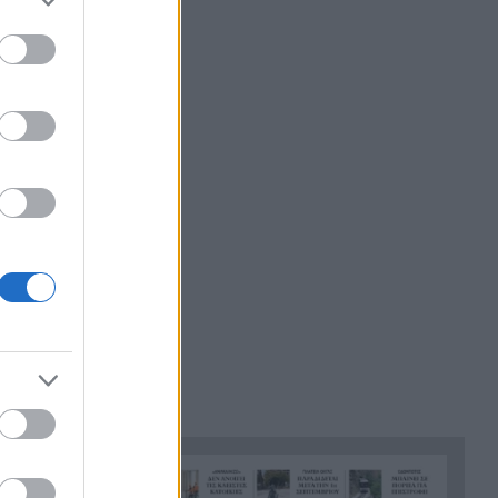
«Δεν χάσαμε μόνο ένα σπίτι»,
22:12
η τρομερή ιστορία οικογένειας
από τη Βρετανία που
καταστράφηκε στις φωτιές
στην Αιγιάλεια
Καταγγελία ερευνητή του
22:00
ΑΠΘ: «Χυδαίο τραμπουκισμό
από τους διάφορους
“φιλόζωους”»
«Ένα τέταρτο γινόταν ΚΑΡΠΑ.
21:48
Δεν βρίσκαμε σημάδια ζωής»,
συγκλονίζει ο ναυαγοσώστης
για τον πνιγμό στα Μάλια
Ο καύσωνας λιώνει τους
21:36
Σλοβάκους, ρεκόρ με 42,2
βαθμούς Κελσίου
Άρτα: Συνελήφθησαν ο
21:24