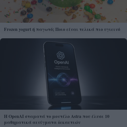
Frozen yogurt ή παγωτό; Ποιο είναι τελικά πιο υγιεινό
Η OpenAI σταματά το μοντέλο Astra που έλυσε 10
μαθηματικά αινίγματα δεκαετιών