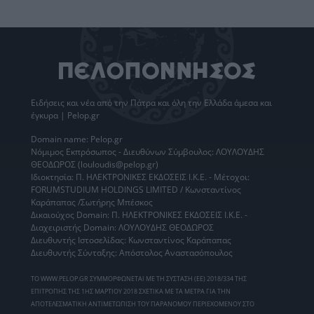
Ειδήσεις
και νέα από την
Πάτρα
και όλη την Ελλάδα άμεσα και
έγκυρα | Pelop.gr
Domain name: Pelop.gr
Νόμιμος Εκπρόσωπος - Διευθύνων Σύμβουλος: ΛΟΥΛΟΥΔΗΣ
ΘΕΟΔΩΡΟΣ (louloudis@pelop.gr)
Ιδιοκτησία: Π. ΗΛΕΚΤΡΟΝΙΚΕΣ ΕΚΔΟΣΕΙΣ Ι.Κ.Ε. - Μέτοχοι:
FORUMSTUDIUM HOLDINGS LIMITED / Κωνσταντίνος
Καράπαπας /Σωτήρης Μπέσκος
Δικαιούχος Domain: Π. ΗΛΕΚΤΡΟΝΙΚΕΣ ΕΚΔΟΣΕΙΣ Ι.Κ.Ε. -
Διαχειριστής Domain: ΛΟΥΛΟΥΔΗΣ ΘΕΟΔΩΡΟΣ
Διευθυντής Ιστοσελίδας: Κωνσταντίνος Καράπαπας
Διευθυντής Σύνταξης: Απόστολος Αναστασόπουλος
ΤΟ WWW.PELOP.GR ΣΥΜΜΟΡΦΩΝΕΤΑΙ ΜΕ ΤΗ ΣΥΣΤΑΣΗ (ΕΕ) 2018/334 ΤΗΣ
ΕΠΙΤΡΟΠΗΣ ΤΗΣ 1ΗΣ ΜΑΡΤΙΟΥ 2018 ΣΧΕΤΙΚΑ ΜΕ ΤΑ ΜΕΤΡΑ ΓΙΑ ΤΗΝ
ΑΠΟΤΕΛΕΣΜΑΤΙΚΗ ΑΝΤΙΜΕΤΩΠΙΣΗ ΤΟΥ ΠΑΡΑΝΟΜΟΥ ΠΕΡΙΕΧΟΜΕΝΟΥ ΣΤΟ