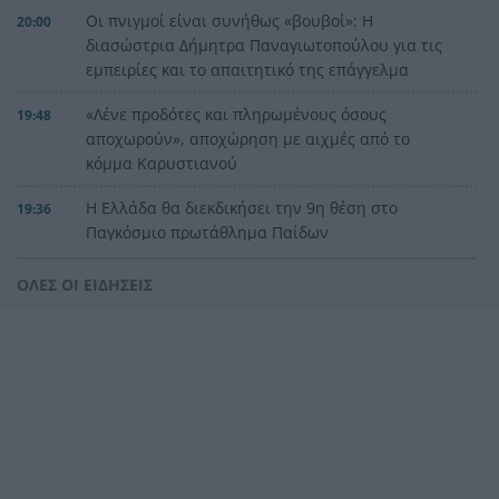
Οι πνιγμοί είναι συνήθως «βουβοί»: Η
20:00
διασώστρια Δήμητρα Παναγιωτοπούλου για τις
εμπειρίες και το απαιτητικό της επάγγελμα
«Λένε προδότες και πληρωμένους όσους
19:48
αποχωρούν», αποχώρηση με αιχμές από το
κόμμα Καρυστιανού
Η Ελλάδα θα διεκδικήσει την 9η θέση στο
19:36
Παγκόσμιο πρωτάθλημα Παίδων
Τεσσάρων χρονών παιδί βρέθηκε νεκρό σε
19:24
ΟΛΕΣ ΟΙ ΕΙΔΗΣΕΙΣ
πισίνα στην Πάρο, ανείπωτη τραγωδία
Μπαράζ συλλήψεων για ναρκωτικά σε Κέρκυρα
19:12
και Λευκάδα
Στον Αστακό ολοκληρώνεται το Ράλι Ιονίου
19:04
Το ναυάγιο των 83 χρόνων: Εντοπίστηκε στο
19:00
Ιόνιο η γερμανική τορπιλάκατος LS 6 του 1943