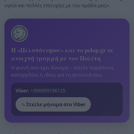
υγεία και πολλές επιτυχίες με την ομάδα μας».
Η «Πελοπόννησος» και το pelop.gr σε
ανοιχτή γραμμή με τον Πολίτη
Η φωνή σου έχει δύναμη – στείλε παράπονα,
καταγγελίες ή ιδέες για τη γειτονιά σου.
Viber:
+306909196125
Στείλε μήνυμα στο Viber