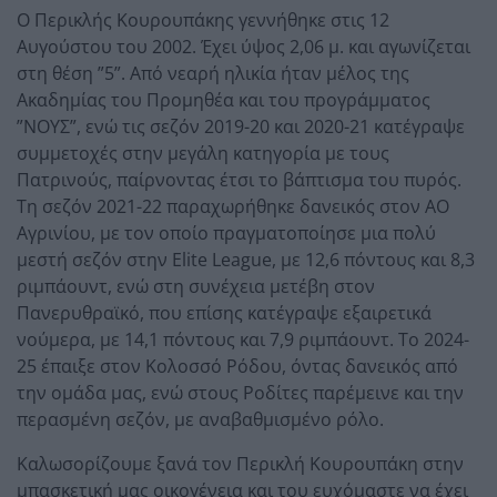
Ο Περικλής Κουρουπάκης γεννήθηκε στις 12
Αυγούστου του 2002. Έχει ύψος 2,06 μ. και αγωνίζεται
στη θέση ”5”. Από νεαρή ηλικία ήταν μέλος της
Ακαδημίας του Προμηθέα και του προγράμματος
”ΝΟΥΣ”, ενώ τις σεζόν 2019-20 και 2020-21 κατέγραψε
συμμετοχές στην μεγάλη κατηγορία με τους
Πατρινούς, παίρνοντας έτσι το βάπτισμα του πυρός.
Τη σεζόν 2021-22 παραχωρήθηκε δανεικός στον ΑΟ
Αγρινίου, με τον οποίο πραγματοποίησε μια πολύ
μεστή σεζόν στην Elite League, με 12,6 πόντους και 8,3
ριμπάουντ, ενώ στη συνέχεια μετέβη στον
Πανερυθραϊκό, που επίσης κατέγραψε εξαιρετικά
νούμερα, με 14,1 πόντους και 7,9 ριμπάουντ. Το 2024-
25 έπαιξε στον Κολοσσό Ρόδου, όντας δανεικός από
την ομάδα μας, ενώ στους Ροδίτες παρέμεινε και την
περασμένη σεζόν, με αναβαθμισμένο ρόλο.
Καλωσορίζουμε ξανά τον Περικλή Κουρουπάκη στην
μπασκετική μας οικογένεια και του ευχόμαστε να έχει