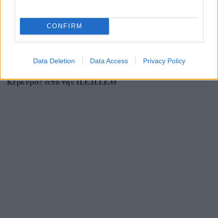
CONFIRM
Data Deletion
Data Access
Privacy Policy
Δωρεά απινιδωτή στην Κοινότητα Κουραμάδων
Κέρκυρας από την Π.Ε.Π.Ι.Ε.Θ