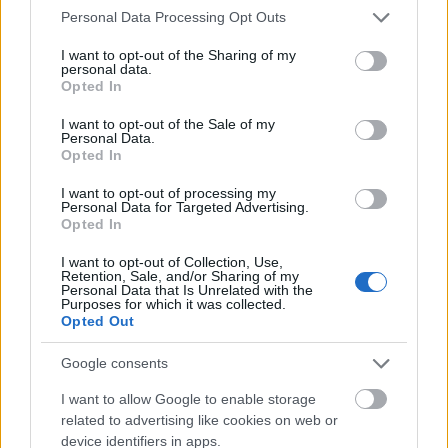
Please note that this website/app uses one or more Google
Personal Data Processing Opt Outs
Δάντης: Η εξομολόγηση για το «My Number One» – «Με
services and may gather and store information including but
πείραξε η αχαριστία»
not limited to your visit or usage behaviour. You may click to
I want to opt-out of the Sharing of my
personal data.
grant or deny consent to Google and its third-party tags to
Opted In
use your data for below specified purposes in below Google
consent section.
I want to opt-out of the Sale of my
Personal Data.
Opted In
I want to opt-out of processing my
Personal Data for Targeted Advertising.
Opted In
I want to opt-out of Collection, Use,
Retention, Sale, and/or Sharing of my
Personal Data that Is Unrelated with the
Purposes for which it was collected.
Opted Out
Google consents
Ξηροί καρποί: Τι συμβαίνει στο σώμα όταν τρώτε
I want to allow Google to enable storage
πάρα πολλούς
related to advertising like cookies on web or
device identifiers in apps.