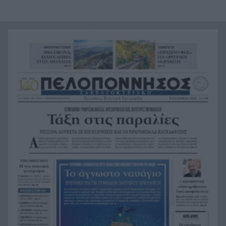
Αντόνιο Μπαντέρας: Γιατί άφησε το Χόλιγουντ
17:38
και επέστρεψε στη Μάλαγα
Τραγωδία, ανασύρθηκε νεκρός 43χρονος από τη
17:34
θάλασσα ανάμεσα σε Αγκίστρι και Αίγινα
Άντι Μπέρναμ: Η συγκινητική εξομολόγηση για
17:29
τον πατέρα του που πάσχει από Αλτσχάιμερ
«Κάτι θα κάνουμε στην Αθήνα»: Η Άννα Βίσση
17:22
άκουσε Τσιτσάνη στο Φισκάρδο και πήρε την
κάρτα της μπάντας
Στα ύψη το μοσχάρι: 28,4% ακριβότερο από τον
16:52
Δεκέμβριο του 2024
Έως τον Οκτώβριο η έξαρση των κρουσμάτων
16:50
για τον ιό του Δυτικού Νείλου