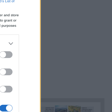
B’s List of
φωτογραφία από το
μαιευτήριο και το μήνυμα του
er and store
συντρόφου της
to grant or
μοτηνή,
ed purposes
Από τον πατέρα Ραλφ στους
14:00
κροκόδειλους της «Εδέμ»: Τα
ξένα σίριαλ των καλοκαιριών
ι Κοζάνης
,
μας
Greek Mafia: Στα χέρια της
13:55
ΕΛ.ΑΣ. 49χρονος στο Παλαιό
Φάληρο – Τον συνδέουν με
την ομάδα του «Έντικ»
Υπόθεση Κυψέλης: Από τη
13:48
Μόρια και τη ΜΚΟ στην
κατηγορία για φόνο – Η
διαδρομή του 26χρονου
Καυτό 48ωρο στη Δυτική
13:36
Ελλάδα: 39άρια και αυξημένος