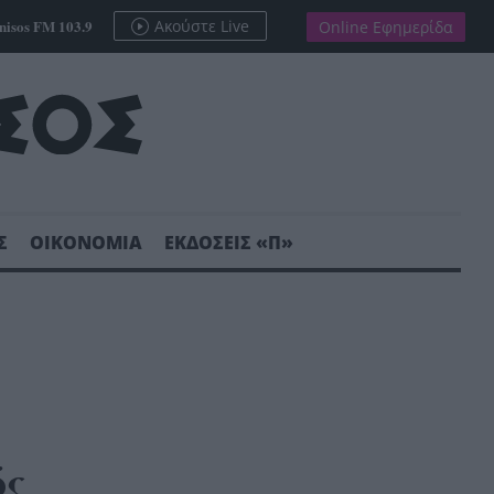
nisos FM 103.9
Ακούστε Live
Online Εφημερίδα
Σ
ΟΙΚΟΝΟΜΙΑ
ΕΚΔΟΣΕΙΣ «Π»
ός