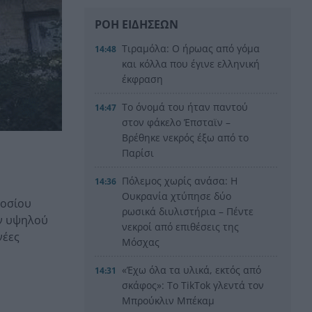
ΡΟΗ ΕΙΔΗΣΕΩΝ
Τιραμόλα: Ο ήρωας από γόμα
14:48
και κόλλα που έγινε ελληνική
έκφραση
Το όνομά του ήταν παντού
14:47
στον φάκελο Έπσταϊν –
Βρέθηκε νεκρός έξω από το
Παρίσι
Πόλεμος χωρίς ανάσα: Η
14:36
Ουκρανία χτύπησε δύο
μοσίου
ρωσικά διυλιστήρια – Πέντε
ων υψηλού
νεκροί από επιθέσεις της
νέες
Μόσχας
«Έχω όλα τα υλικά, εκτός από
14:31
σκάφος»: Το TikTok γλεντά τον
Μπρούκλιν Μπέκαμ