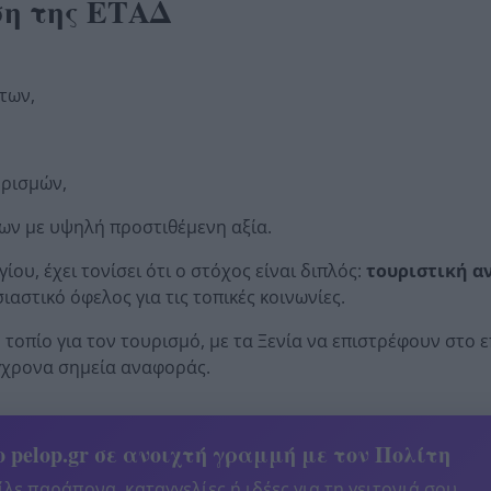
ση της ΕΤΑΔ
των,
,
ορισμών,
ων με υψηλή προστιθέμενη αξία.
υ, έχει τονίσει ότι ο στόχος είναι διπλός:
τουριστική α
σιαστικό όφελος για τις τοπικές κοινωνίες.
ο τοπίο για τον τουρισμό, με τα Ξενία να επιστρέφουν στο ε
ύγχρονα σημεία αναφοράς.
 pelop.gr σε ανοιχτή γραμμή με τον Πολίτη
λε παράπονα, καταγγελίες ή ιδέες για τη γειτονιά σου.