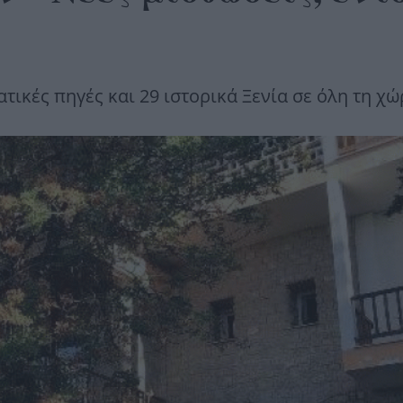
τικές πηγές και 29 ιστορικά Ξενία σε όλη τη χ