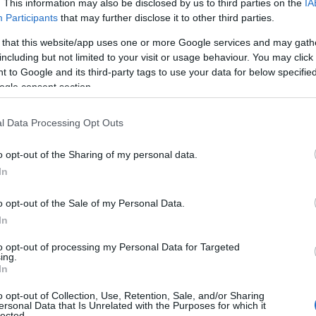
. This information may also be disclosed by us to third parties on the
IA
ς συμβάσεων
: Ουρανούπολη, Καστανιά, Άνδρος, Ηράκλειο,
Participants
that may further disclose it to other third parties.
 that this website/app uses one or more Google services and may gath
including but not limited to your visit or usage behaviour. You may click 
ς αξιοποίηση
: Κοζάνη, Καλέντζι, Θάσος, Βυτίνα, Δράμα, Κο
 to Google and its third-party tags to use your data for below specifi
ogle consent section.
ργοποίηση διαδικασιών για τα Ξενία
Δράμας, Κομοτηνής κα
l Data Processing Opt Outs
, Καλέντζι και Ηγουμενίτσα
.
o opt-out of the Sharing of my personal data.
In
o opt-out of the Sale of my Personal Data.
In
to opt-out of processing my Personal Data for Targeted
ing.
In
o opt-out of Collection, Use, Retention, Sale, and/or Sharing
ersonal Data that Is Unrelated with the Purposes for which it
lected.