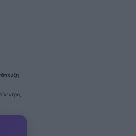
νάπτυξη
πίκεντρο,