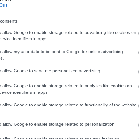
Out
consents
o allow Google to enable storage related to advertising like cookies on
 Επανεκκίνηση αξιοποίησης
evice identifiers in apps.
ήμιο Ιωαννίνων έως το 2027, ωστόσο, μετά από αυτοψία π
o allow my user data to be sent to Google for online advertising
 δρομολογεί την επιστροφή του. Η Ηγουμενίτσα, πόλη–πύλ
s.
ατική, αποτελεί σημαντικό σημείο επενδυτικού ενδιαφέρον
to allow Google to send me personalized advertising.
ι έχει ανοίξει δίαυλο επικοινωνίας με την αγορά, καλώντα
 έως τον Μάρτιο του 2026
, ώστε να διαμορφωθεί το βέλτ
o allow Google to enable storage related to analytics like cookies on
evice identifiers in apps.
είο σύγχρονης αρχιτεκτονικής
o allow Google to enable storage related to functionality of the website
ώτερης και Σύγχρονης Πολιτιστικής Κληρονομιάς
, σχε
o allow Google to enable storage related to personalization.
 Βρίσκεται σε προνομιακή τοποθεσία με πανοραμική θέα σ
τό από το 2003, παρά τις τρεις ανεπιτυχείς προσπάθειες μί
o allow Google to enable storage related to security, including