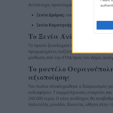
Αντίστοιχα, προετοιμάζονται διαγωνισμοί γ
authenti
Ξενία Δράμας
: οικόπεδο 2.986 τ.μ., τρι
Ξενία Κομοτηνής
: οικόπεδο 18.205 τ.μ.
Το Ξενία Άνδρου: Συνερ
Το πρώτο ξενοδοχείο που σχεδίασε ο Κωνστ
προχωρημένες συζητήσεις αξιοποίησης. Το
μίσθωση από την ΕΤΑΔ προς τον Δήμο, ανοί
Το μοντέλο Ουρανούπολ
αξιοποίησης
Τον Ιούλιο ολοκληρώθηκε ο διαγωνισμός γι
ενδιαφέρον: 7 συμμετέχουσες εταιρείες κα
240.000 ευρώ. Ο νέος ανάδοχος θα αναβαθμ
πολυτελής μονάδα, δίνοντας ώθηση στην το