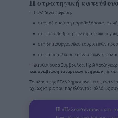
Η στρατηγική κατεύθυν
Η ΕΤΑΔ δίνει έμφαση:
στην αξιοποίηση παραθαλάσσιων ακινή
στην αναβάθμιση των ιαματικών πηγών
στη δημιουργία νέων τουριστικών προ
στην προσέλκυση επενδυτικών κεφαλαί
Η Διευθύνουσα Σύμβουλος, Ηρώ Χατζηγεωργίο
και αναβίωση ιστορικών κτηρίων
, με ου
Το πλάνο της ΕΤΑΔ δημιουργεί, έτσι, ένα νέ
όχι ως κτίρια του παρελθόντος, αλλά ως σ
Η «Πελοπόννησος» και το
Η φωνή σου έχει δύναμη – στεί