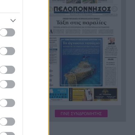
φόβος για πυρκαγιές –
Συνεδρίασε η επιτροπή
Εκτίμησης Κινδύνου
Έξοδος Αυγούστου:
13:24
Κορυφώνεται το κύμα των
εκδρομέων – Αυξημένη κίνηση
ου
στη Γέφυρα Ρίου-Αντιρρίου
η της
τος.
Πάτρα 2006, είκοσι χρόνια
13:12
μετά: Πού βρίσκεται σήμερα η
ς επενδυτές
«προίκα» της Πολιτιστικής
ιστο πλάνο
Πρωτεύουσας
Κάτω Αχαΐα: Ολα έτοιμα για
13:00
τη 2η Βραδιά Εμπορίου
ΓΙΝΕ ΣΥΝΔΡΟΜΗΤΗΣ
διάστηκε το
Φινάλε στο Ράλι Ιονίου – Ο
12:55
ΙΟΠ έτοιμος για την τελευταία
την πόλη,
μάχη
σθωσης.