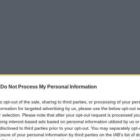
-
Do Not Process My Personal Information
Ξενία
to opt-out of the sale, sharing to third parties, or processing of your per
ίριση και στοχεύει να αναβιώσει όσα παραμένουν αναξιοπο
formation for targeted advertising by us, please use the below opt-out s
r selection. Please note that after your opt-out request is processed y
αι τοπική ανάπτυξη. Σύμφωνα με τα στοιχεία:
eing interest-based ads based on personal information utilized by us or
βα, Καστοριά, Αρχαία Ολυμπία, Ναύπλιο, Cape Sounio, Λαγ
disclosed to third parties prior to your opt-out. You may separately opt-
losure of your personal information by third parties on the IAB’s list of