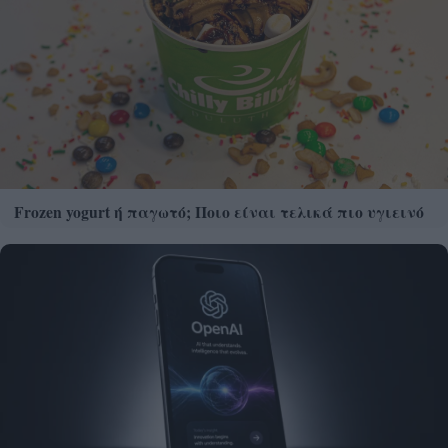
Frozen yogurt ή παγωτό; Ποιο είναι τελικά πιο υγιεινό