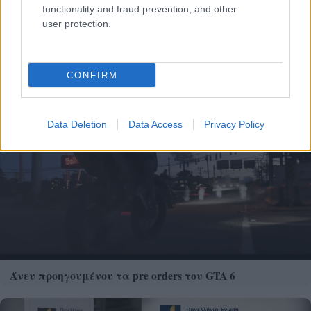
functionality and fraud prevention, and other
user protection.
Ξηροί καρποί: Τι συμβαίνει στο σώμα όταν τρώτε
πάρα πολλούς
CONFIRM
Data Deletion
Data Access
Privacy Policy
Άνευ προηγουμένου τα pre orders του GTA 6