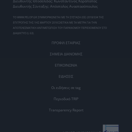
Διευθυντής Ιστοσελίδας: Κωνσταντίνος Καράπαπας
Διευθυντής Σύνταξης: Απόστολος Αναστασόπουλος
ΤΟ WWW.PELOP.GR ΣΥΜΜΟΡΦΩΝΕΤΑΙ ΜΕ ΤΗ ΣΥΣΤΑΣΗ (ΕΕ) 2018/334 ΤΗΣ
ΕΠΙΤΡΟΠΗΣ ΤΗΣ 1ΗΣ ΜΑΡΤΙΟΥ 2018 ΣΧΕΤΙΚΑ ΜΕ ΤΑ ΜΕΤΡΑ ΓΙΑ ΤΗΝ
ΑΠΟΤΕΛΕΣΜΑΤΙΚΗ ΑΝΤΙΜΕΤΩΠΙΣΗ ΤΟΥ ΠΑΡΑΝΟΜΟΥ ΠΕΡΙΕΧΟΜΕΝΟΥ ΣΤΟ
ΔΙΑΔΙΚΤΥΟ (L 63).
ΠΡΟΦΙΛ ΕΤΑΙΡΙΑΣ
ΣΗΜΕΙΑ ΔΙΑΝΟΜΗΣ
ΕΠΙΚΟΙΝΩΝΙΑ
ΕΙΔΗΣΕΙΣ
Οι ειδήσεις σε tag
Περιοδικό TRIP
Transparency Report