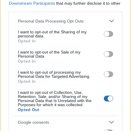
Downstream Participants
that may further disclose it to other
third parties.
Please note that this website/app uses one or more Google
Personal Data Processing Opt Outs
services and may gather and store information including but
not limited to your visit or usage behaviour. You may click to
I want to opt-out of the Sharing of my
personal data.
grant or deny consent to Google and its third-party tags to
Opted In
use your data for below specified purposes in below Google
Η Apple αποφασίζει ποιος μένει και ποιος φεύγει και
consent section.
I want to opt-out of the Sale of my
οι κανόνες δεν είναι ίδιοι για όλους
Personal Data.
Opted In
I want to opt-out of processing my
Personal Data for Targeted Advertising.
Opted In
I want to opt-out of Collection, Use,
Retention, Sale, and/or Sharing of my
Personal Data that Is Unrelated with the
Purposes for which it was collected.
Opted Out
Google consents