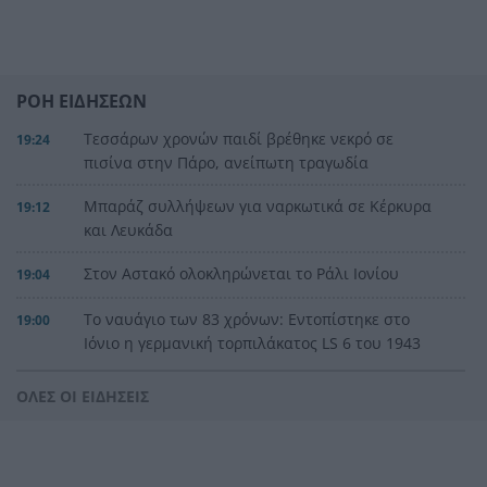
ΡΟΗ ΕΙΔΗΣΕΩΝ
Τεσσάρων χρονών παιδί βρέθηκε νεκρό σε
19:24
πισίνα στην Πάρο, ανείπωτη τραγωδία
Μπαράζ συλλήψεων για ναρκωτικά σε Κέρκυρα
19:12
και Λευκάδα
Στον Αστακό ολοκληρώνεται το Ράλι Ιονίου
19:04
Το ναυάγιο των 83 χρόνων: Εντοπίστηκε στο
19:00
Ιόνιο η γερμανική τορπιλάκατος LS 6 του 1943
Τεράστια αρκούδα σχεδόν 300 κιλά βρέθηκε
18:48
ΟΛΕΣ ΟΙ ΕΙΔΗΣΕΙΣ
νεκρή στην Καστοριά
Τρομερό τροχαίο με γουρούνα στον δρόμο
18:36
Μυρτιάς-Αγίου Ηλία, ΦΩΤΟ