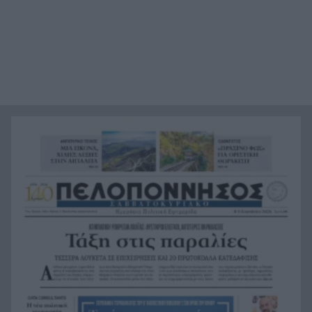
Άντι Μπέρναμ: Η συγκινητική εξομολόγηση για
17:29
τον πατέρα του που πάσχει από Αλτσχάιμερ
«Κάτι θα κάνουμε στην Αθήνα»: Η Άννα Βίσση
17:22
άκουσε Τσιτσάνη στο Φισκάρδο και πήρε την
κάρτα της μπάντας
Στα ύψη το μοσχάρι: 28,4% ακριβότερο από τον
16:52
Δεκέμβριο του 2024
Έως τον Οκτώβριο η έξαρση των κρουσμάτων
16:50
για τον ιό του Δυτικού Νείλου
Χωροταξικό για τον Τουρισμό: Νέοι όροι για
16:44
ξενοδοχεία, βραχυχρόνιες μισθώσεις και
προστατευόμενες περιοχές
Κάνναβη, skunk, 90.000 ευρώ και τρεις
16:33
συλλήψεις στην Αττική, ΒΙΝΤΕΟ
«Ιδιαίτερα δυσμενείς πυρομετεωρολογικές
16:24