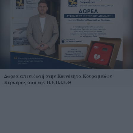
Δωρεά απινιδωτή στην Κοινότητα Κουραμάδων
Κέρκυρας από την Π.Ε.Π.Ι.Ε.Θ