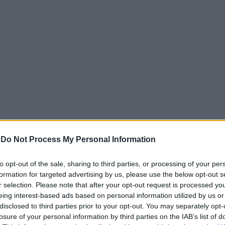
-
Do Not Process My Personal Information
Company σε συνεργασία με το Fondazione Altagamma, η πα
to opt-out of the sale, sharing to third parties, or processing of your per
γράφει για πρώτη φορά τόσο σημαντική συρρίκνωση της π
formation for targeted advertising by us, please use the below opt-out s
 στον κλάδο.
r selection. Please note that after your opt-out request is processed y
eing interest-based ads based on personal information utilized by us or
ομμυρίων καταναλωτών
disclosed to third parties prior to your opt-out. You may separately opt-
losure of your personal information by third parties on the IAB’s list of
rands έχασε περίπου 50 εκατομμύρια καταναλωτές μέσα σε λ