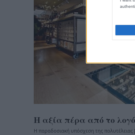
authenti
Η αξία πέρα από το λογ
Η παραδοσιακή υπόσχεση της πολυτέλειας β