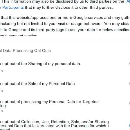
. This information may also be disclosed by us to third parties on the
IA
0 εκατομμύρια το 2022 σε 350 εκατομμύρια το 2024. Η πτ
Participants
that may further disclose it to other third parties.
ση πελατών να εκτιμάται πλέον μεταξύ 330 και 340 εκατομμ
 that this website/app uses one or more Google services and may gath
ις τιμών, στη μείωση της αγοραστικής δύναμης των λεγόμε
including but not limited to your visit or usage behaviour. You may click 
ότερη στροφή των καταναλωτών προς τις εμπειρίες αντί για
 to Google and its third-party tags to use your data for below specifi
ogle consent section.
ι να είναι προσιτή
l Data Processing Opt Outs
ίας ακολούθησαν επιθετική στρατηγική ανατιμήσεων, με αυ
o opt-out of the Sharing of my personal data.
%. Η στρατηγική στηρίχθηκε στο λεγόμενο «Φαινόμενο Vebl
In
χύει την επιθυμία για αγορά, καθώς συνδέεται με το κύρος
o opt-out of the Sale of my Personal Data.
In
λειτούργησε μόνο βραχυπρόθεσμα. Ενώ οι πολύ εύποροι κ
ερη μεσαία τάξη, που ιστορικά στήριξε την ανάπτυξη της 
to opt-out of processing my Personal Data for Targeted
ing.
In
o opt-out of Collection, Use, Retention, Sale, and/or Sharing
ersonal Data that Is Unrelated with the Purposes for which it
lected.