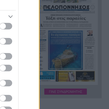
Marfin: Η 46χρονη αρνείται ότι
8:55
είναι η γυναίκα στα βίντεο –
Τι θα πει στην ανακρίτρια
Νέος τουριστικός χάρτης:
8:55
Φρένο σε ξενοδοχεία και
Airbnb στους κορεσμένους
προορισμούς – Τι αλλάζει στα
νησιά
Καιρός: Σαββατοκύριακο-
8:55
καμίνι με 40άρια και μελτέμια
έως 8 μποφόρ – Red Code για
φωτιές
Ρήγμα στη Σένγκεν: Ισπανία
8:55
ΓΙΝΕ ΣΥΝΔΡΟΜΗΤΗΣ
και Ιταλία επαναφέρουν
συνοριακούς ελέγχους – Η
Θέουτα διχάζει την Ευρώπη