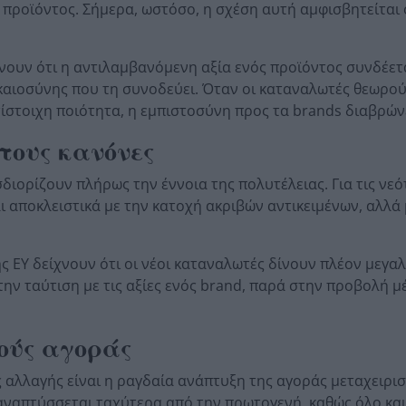
 προϊόντος. Σήμερα, ωστόσο, η σχέση αυτή αμφισβητείται 
ουν ότι η αντιλαμβανόμενη αξία ενός προϊόντος συνδέετα
δικαιοσύνης που τη συνοδεύει. Όταν οι καταναλωτές θεωρού
ίστοιχη ποιότητα, η εμπιστοσύνη προς τα brands διαβρών
 τους κανόνες
σδιορίζουν πλήρως την έννοια της πολυτέλειας. Για τις νεό
αι αποκλειστικά με την κατοχή ακριβών αντικειμένων, αλλά
ης EY δείχνουν ότι οι νέοι καταναλωτές δίνουν πλέον μεγα
 την ταύτιση με τις αξίες ενός brand, παρά στην προβολή 
νούς αγοράς
ς αλλαγής είναι η ραγδαία ανάπτυξη της αγοράς μεταχειρι
αναπτύσσεται ταχύτερα από την πρωτογενή, καθώς όλο κα