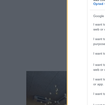
Opted 
Google 
I want t
web or d
I want t
purpose
I want 
I want t
web or d
I want t
or app.
I want t
I want t