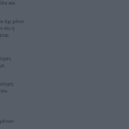
όλο και
ι όχι μόνο
ν ότι η
εται.
τερες
 με
λύτερη
μέσω
σμένων
ι