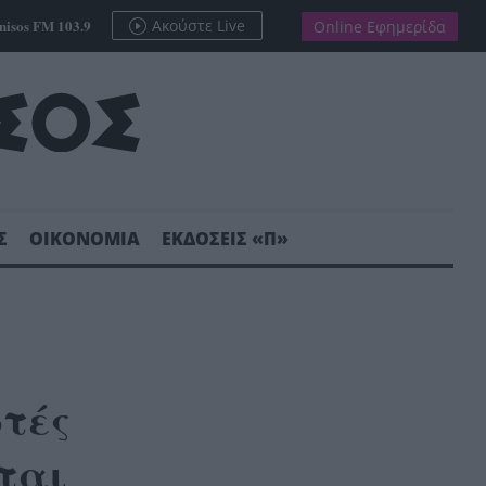
nisos FM 103.9
Ακούστε Live
Online Εφημερίδα
Σ
ΟΙΚΟΝΟΜΙΑ
ΕΚΔΟΣΕΙΣ «Π»
ωτές
νται