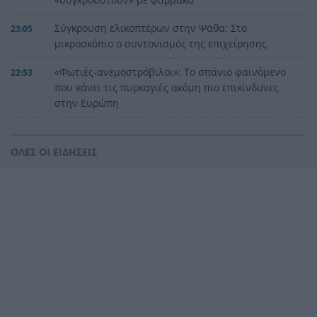
Σύγκρουση ελικοπτέρων στην Ψάθα: Στο
23:05
μικροσκόπιο ο συντονισμός της επιχείρησης
«Φωτιές-ανεμοστρόβιλοι»: Το σπάνιο φαινόμενο
22:53
που κάνει τις πυρκαγιές ακόμη πιο επικίνδυνες
στην Ευρώπη
Ουκρανία: Η αόρατη σύγκρουση της τεχνολογίας
22:45
– Drones, δορυφόροι και AI στην πρώτη γραμμή
ΟΛΕΣ ΟΙ ΕΙΔΗΣΕΙΣ
Το βραδινό που χορταίνει και βοηθά στον
22:34
έλεγχο του βάρους
Ο Ελληνοκύπριος νομπελίστας Ντέμης
22:23
Χασάμπης στο «τιμόνι» της Google AI
HELLENiQ ENERGY: Έως 25 εκατ. ευρώ για έργα
22:15
αποκατάστασης στις πυρόπληκτες περιοχές
Οι ξηροί καρποί που αξίζει να βάλεις στη
22:06