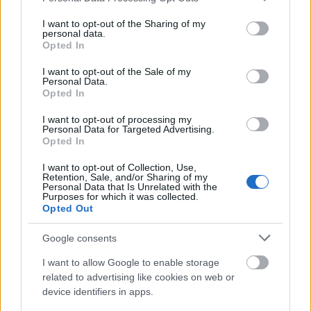
services and may gather and store information including but
not limited to your visit or usage behaviour. You may click to
I want to opt-out of the Sharing of my
personal data.
grant or deny consent to Google and its third-party tags to
Opted In
Πάτρα: Η Κατερίνα Λιόλιου χόρεψε το «Θα αλλάξω
use your data for below specified purposes in below Google
γειτονιά» του Βελισσάρη – Πανδαιμόνιο στο μαγαζί
consent section.
I want to opt-out of the Sale of my
με κέφι και άρωμα Αχαΐας ΒΙΝΤΕΟ
Personal Data.
Opted In
I want to opt-out of processing my
Personal Data for Targeted Advertising.
Opted In
I want to opt-out of Collection, Use,
Retention, Sale, and/or Sharing of my
Personal Data that Is Unrelated with the
Purposes for which it was collected.
Opted Out
Google consents
I want to allow Google to enable storage
related to advertising like cookies on web or
device identifiers in apps.