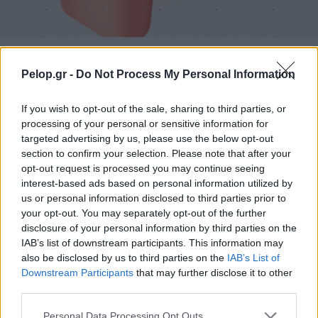
CMF Clip Pro: Τα open-ear earbuds της Nothing με θήκη
Smart Dial
Pelop.gr -
Do Not Process My Personal Information
If you wish to opt-out of the sale, sharing to third parties, or
processing of your personal or sensitive information for
targeted advertising by us, please use the below opt-out
section to confirm your selection. Please note that after your
opt-out request is processed you may continue seeing
interest-based ads based on personal information utilized by
us or personal information disclosed to third parties prior to
your opt-out. You may separately opt-out of the further
disclosure of your personal information by third parties on the
IAB’s list of downstream participants. This information may
also be disclosed by us to third parties on the
IAB’s List of
Downstream Participants
that may further disclose it to other
third parties.
Please note that this website/app uses one or more Google
Personal Data Processing Opt Outs