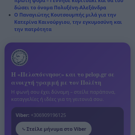
πρώτη φορά – Γέννησε κοριτσάκι και θα του
δώσει το όνομα Πολυξένη-Αλεξάνδρα
Ο Παναγιώτης Κουτσουμπής μιλά για την
Κατερίνα Καινούργιου, την εγκυμοσύνη και
την πατρότητα
Η «Πελοπόννησος» και το pelop.gr σε
ανοιχτή γραμμή με τον Πολίτη
Η φωνή σου έχει δύναμη – στείλε παράπονα,
καταγγελίες ή ιδέες για τη γειτονιά σου.
Viber:
+306909196125
Στείλε μήνυμα στο Viber