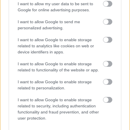
I want to allow my user data to be sent to
Θηλασμός: Το «θαύμα» των πρώτων 1.000 ημερών – Τι
Google for online advertising purposes.
συμβαίνει στον εγκέφαλο του μωρού
I want to allow Google to send me
personalized advertising.
I want to allow Google to enable storage
related to analytics like cookies on web or
device identifiers in apps.
I want to allow Google to enable storage
related to functionality of the website or app.
I want to allow Google to enable storage
related to personalization.
I want to allow Google to enable storage
Χρησιμοποιείς Google passkeys για τους κωδικούς σου;
related to security, including authentication
Και όμως μπορούν να τους κλέψουν
functionality and fraud prevention, and other
user protection.