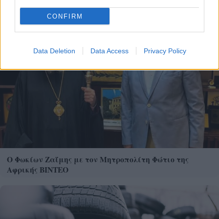
CONFIRM
Data Deletion
Data Access
Privacy Policy
Ο Φωκίων Ζαΐμης με τον Μητροπολίτη Φώτιο της
Αφρικής ΒΙΝΤΕΟ