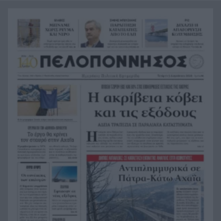
Σύμη: Εντοπίστηκε σορός άνδρα στον Πανορμίτη
21:02
– Πιθανότατα ανήκει στον αγνοούμενο Γερμανό
τουρίστα
Συμφωνία Ιράν – Ομάν για νέα ναυτιλιακή
20:51
διαδρομή στα Στενά του Ορμούζ
Ήττα-αποκλεισμός για την Εθνική Nέων
20:38
Γυναικών στο Ευρωπαϊκό
Δικαστικό μπλόκο στους δασμούς Τραμπ:
20:33
Επιστρέφονται 100 δισεκατομμύρια δολάρια σε
επιχειρήσεις
Αιγιάλεια: Ήρθαν από τη Βρετανία για μια νέα
20:25
ζωή και η πυρκαγιά τους άφησε στο δρόμο!
Φωτιά Αττικοβοιωτία: Όλα τα μέτρα στήριξης
20:13
για τους πυρόπληκτους – Τα ποσά των
επιδομάτων και η στεγαστική συνδρομή