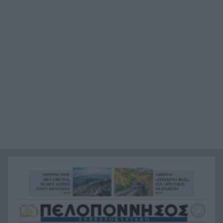
παραβιάσεις
Αυτή είναι η μαρμελάδα που ανακλήθηκε από
20:48
τον ΕΦΕΤ, ο λόγος
Χαμάς: Παραμένει έτοιμη να εφαρμόσει το
20:36
ειρηνευτικό σχέδιο των ΗΠΑ για τη Γάζα
Φιστίκια: 6 οφέλη για καρδιά, έντερο και
20:24
σάκχαρο – Τι δείχνουν οι μελέτες
«Ας αναπαυτεί εν ειρήνη», Ρεάλ, Μπαρτσελόνα
20:12
και Ομοσπονδία Αργεντινής για τον χαμό του
πατέρα του Μέσι
Οι πνιγμοί είναι συνήθως «βουβοί»: Η
20:00
διασώστρια Δήμητρα Παναγιωτοπούλου για τις
εμπειρίες και το απαιτητικό της επάγγελμα
«Λένε προδότες και πληρωμένους όσους
19:48
αποχωρούν», διαζύγιο με αιχμές στο κόμμα
Καρυστιανού