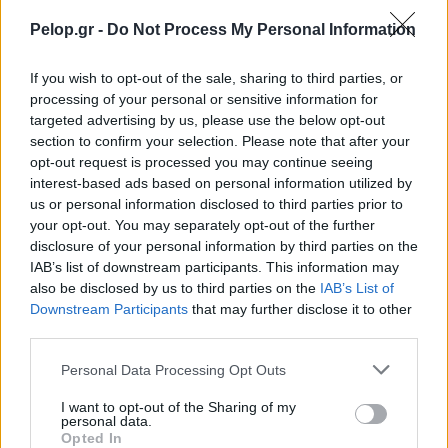
Pelop.gr -
Do Not Process My Personal Information
If you wish to opt-out of the sale, sharing to third parties, or
processing of your personal or sensitive information for
targeted advertising by us, please use the below opt-out
section to confirm your selection. Please note that after your
opt-out request is processed you may continue seeing
interest-based ads based on personal information utilized by
us or personal information disclosed to third parties prior to
your opt-out. You may separately opt-out of the further
disclosure of your personal information by third parties on the
IAB’s list of downstream participants. This information may
also be disclosed by us to third parties on the
IAB’s List of
Downstream Participants
that may further disclose it to other
Ποιοι δικαιούνται σύνταξη 409 ευρώ χωρίς ένσημα
third parties.
Please note that this website/app uses one or more Google
Personal Data Processing Opt Outs
services and may gather and store information including but
not limited to your visit or usage behaviour. You may click to
I want to opt-out of the Sharing of my
personal data.
grant or deny consent to Google and its third-party tags to
Opted In