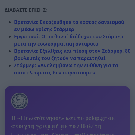
ΔΙΑΒΑΣΤΕ ΕΠΙΣΗΣ:
Βρετανία: Εκτοξεύθηκε το κόστος δανεισμού
εν μέσω κρίσης Στάρμερ
Εργατικοί: Οι πιθανοί διάδοχοι του Στάρμερ
μετά την εσωκομματική ανταρσία
Βρετανία: Εξελίξεις και πίεση στον Στάρμερ, 80
βουλευτές του ζητούν να παραιτηθεί
Στάρμερ: «Αναλαμβάνω την ευθύνη για τα
αποτελέσματα, δεν παραιτούμε»
Η «Πελοπόννησος» και το pelop.gr σε
ανοιχτή γραμμή με τον Πολίτη