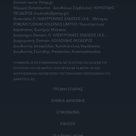
Domain name: Pelop.gr
Νόμιμος Εκπρόσωπος - Διευθύνων Σύμβουλος: ΛΟΥΛΟΥΔΗΣ
ΘΕΟΔΩΡΟΣ (louloudis@pelop.gr)
Ιδιοκτησία: Π. ΗΛΕΚΤΡΟΝΙΚΕΣ ΕΚΔΟΣΕΙΣ Ι.Κ.Ε. - Μέτοχοι:
FORUMSTUDIUM HOLDINGS LIMITED / Κωνσταντίνος
Καράπαπας /Σωτήρης Μπέσκος
Δικαιούχος Domain: Π. ΗΛΕΚΤΡΟΝΙΚΕΣ ΕΚΔΟΣΕΙΣ Ι.Κ.Ε. -
Διαχειριστής Domain: ΛΟΥΛΟΥΔΗΣ ΘΕΟΔΩΡΟΣ
Διευθυντής Ιστοσελίδας: Κωνσταντίνος Καράπαπας
Διευθυντής Σύνταξης: Απόστολος Αναστασόπουλος
ΤΟ WWW.PELOP.GR ΣΥΜΜΟΡΦΩΝΕΤΑΙ ΜΕ ΤΗ ΣΥΣΤΑΣΗ (ΕΕ) 2018/334 ΤΗΣ
ΕΠΙΤΡΟΠΗΣ ΤΗΣ 1ΗΣ ΜΑΡΤΙΟΥ 2018 ΣΧΕΤΙΚΑ ΜΕ ΤΑ ΜΕΤΡΑ ΓΙΑ ΤΗΝ
ΑΠΟΤΕΛΕΣΜΑΤΙΚΗ ΑΝΤΙΜΕΤΩΠΙΣΗ ΤΟΥ ΠΑΡΑΝΟΜΟΥ ΠΕΡΙΕΧΟΜΕΝΟΥ ΣΤΟ
ΔΙΑΔΙΚΤΥΟ (L 63).
ΠΡΟΦΙΛ ΕΤΑΙΡΙΑΣ
ΣΗΜΕΙΑ ΔΙΑΝΟΜΗΣ
ΕΠΙΚΟΙΝΩΝΙΑ
ΕΙΔΗΣΕΙΣ
Οι ειδήσεις σε tag