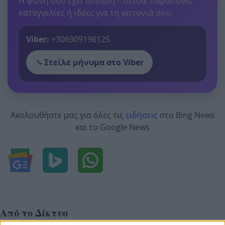
Η φωνή σου έχει δύναμη – στείλε παράπονα,
καταγγελίες ή ιδέες για τη γειτονιά σου.
Viber:
+306909196125
Στείλε μήνυμα στο Viber
Ακολουθήστε μας για όλες τις
ειδήσεις
στο Bing News
και το Google News
Από το Δίκτυο