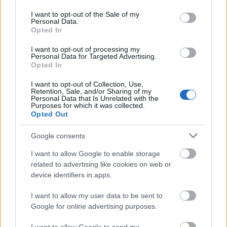
use your data for below specified purposes in below Google
consent section.
I want to opt-out of the Sale of my
Personal Data.
Opted In
I want to opt-out of processing my
Personal Data for Targeted Advertising.
Opted In
I want to opt-out of Collection, Use,
Retention, Sale, and/or Sharing of my
Η OpenAI σταματά το μοντέλο Astra που έλυσε 10
Personal Data that Is Unrelated with the
μαθηματικά αινίγματα δεκαετιών
Purposes for which it was collected.
Opted Out
Google consents
I want to allow Google to enable storage
related to advertising like cookies on web or
device identifiers in apps.
I want to allow my user data to be sent to
Google for online advertising purposes.