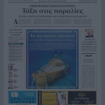
Η Ελλάδα θα διεκδικήσει την 9η θέση στο
19:36
Παγκόσμιο πρωτάθλημα Παίδων
Τεσσάρων χρονών παιδί βρέθηκε νεκρό σε
19:24
πισίνα στην Πάρο, ανείπωτη τραγωδία
Μπαράζ συλλήψεων για ναρκωτικά σε Κέρκυρα
19:12
και Λευκάδα
Στον Αστακό ολοκληρώνεται το Ράλι Ιονίου
19:04