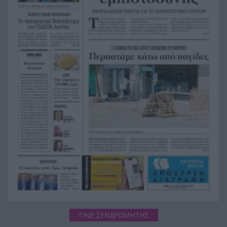
παράγοντες που κάνουν τη μεγάλη διαφορά
μετά τα 45
Επίθεση βανδάλων σε εκκλησάκι στον Σαρωνικό,
18:24
ΦΩΤΟ
Χρηματιστήριο: Οι 2.600 μονάδες άντεξαν –
18:19
Ποιοι τίτλοι έδωσαν ώθηση και ποιοι
«φρέναραν»
Τι ανακοίνωσε ο ΣΚΑΪ για το διαζύγιο με τον
18:12
διευθύνοντα σύμβουλο, Γρηγόρη Δημητριάδη
Ζουν τελικά ανάμεσά μας; Τα νέα αρχεία για
18:11
UFO με αναφορές που προκαλούν ανατριχίλα
ΓΙΝΕ ΣΥΝΔΡΟΜΗΤΗΣ