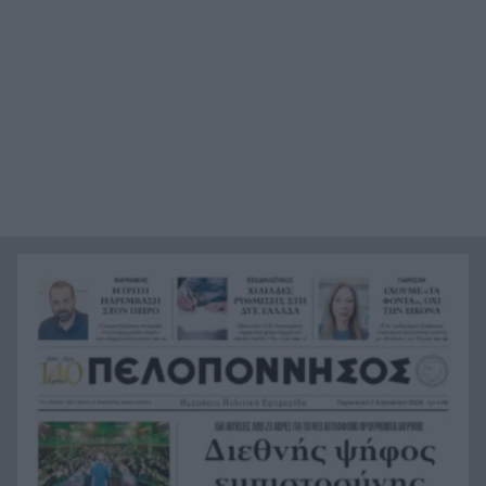
προπονητή Γιώργου Ντούβα
«Red Code» για Κρήτη, Χίο, Σάμο και Ικαρία, ο
18:45
μεγάλος κίνδυνος για την Αττική
Last Minute διακοπές: 5+1 έξυπνοι και
18:45
οικονομικοί προορισμοί που αντέχει η τσέπη
σου για τον Αύγουστο
Μπλόκο στο σχέδιο Τραμπ για ballroom 400
18:41
εκατ. δολαρίων στον Λευκό Οίκο – Τι αποφάσισε
το εφετείο
Με προορισμό την Πρέβεζα συνεχίστηκε το Ράλι
18:39
Ιονίου – Ο ΙΟΠ κάνει θραύση
Οι 5 τροφές που αγαπά η καρδιά – Και το
18:34
μυστικό δεν είναι απλώς να τις προσθέσετε στο
πιάτο
13 περισσότερα χρόνια χωρίς άνοια; Οι 3
18:28