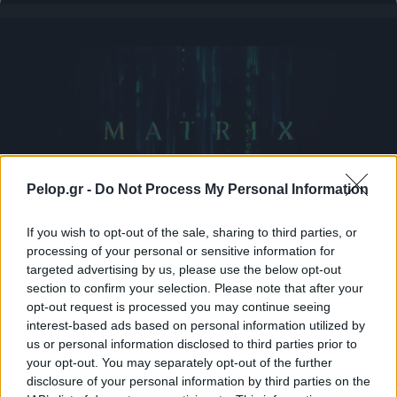
Pelop.gr -
Do Not Process My Personal Information
If you wish to opt-out of the sale, sharing to third parties, or
processing of your personal or sensitive information for
targeted advertising by us, please use the below opt-out
Το Matrix επιστρέφει: Πότε βγαίνει η 5η ταινία και η
section to confirm your selection. Please note that after your
ταινία έκπληξη της Warner με τον Jim Carrey
opt-out request is processed you may continue seeing
interest-based ads based on personal information utilized by
us or personal information disclosed to third parties prior to
your opt-out. You may separately opt-out of the further
disclosure of your personal information by third parties on the