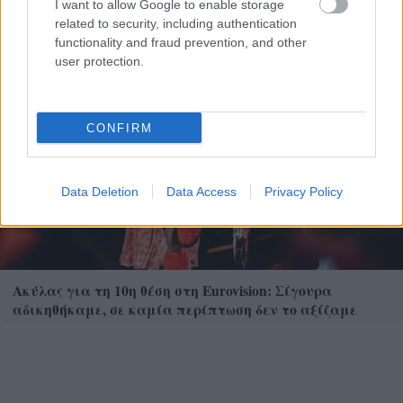
I want to allow Google to enable storage
της Google DeepMind
related to security, including authentication
functionality and fraud prevention, and other
user protection.
CONFIRM
Data Deletion
Data Access
Privacy Policy
Ακύλας για τη 10η θέση στη Eurovision: Σίγουρα
αδικηθήκαμε, σε καμία περίπτωση δεν το αξίζαμε