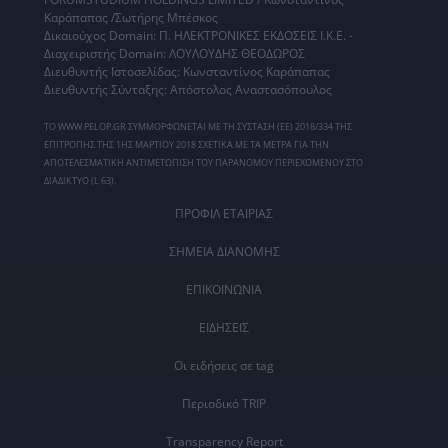
Καράπαπας /Σωτήρης Μπέσκος
Δικαιούχος Domain: Π. ΗΛΕΚΤΡΟΝΙΚΕΣ ΕΚΔΟΣΕΙΣ Ι.Κ.Ε. -
Διαχειριστής Domain: ΛΟΥΛΟΥΔΗΣ ΘΕΟΔΩΡΟΣ
Διευθυντής Ιστοσελίδας: Κωνσταντίνος Καράπαπας
Διευθυντής Σύνταξης: Απόστολος Αναστασόπουλος
ΤΟ WWW.PELOP.GR ΣΥΜΜΟΡΦΩΝΕΤΑΙ ΜΕ ΤΗ ΣΥΣΤΑΣΗ (ΕΕ) 2018/334 ΤΗΣ
ΕΠΙΤΡΟΠΗΣ ΤΗΣ 1ΗΣ ΜΑΡΤΙΟΥ 2018 ΣΧΕΤΙΚΑ ΜΕ ΤΑ ΜΕΤΡΑ ΓΙΑ ΤΗΝ
ΑΠΟΤΕΛΕΣΜΑΤΙΚΗ ΑΝΤΙΜΕΤΩΠΙΣΗ ΤΟΥ ΠΑΡΑΝΟΜΟΥ ΠΕΡΙΕΧΟΜΕΝΟΥ ΣΤΟ
ΔΙΑΔΙΚΤΥΟ (L 63).
ΠΡΟΦΙΛ ΕΤΑΙΡΙΑΣ
ΣΗΜΕΙΑ ΔΙΑΝΟΜΗΣ
ΕΠΙΚΟΙΝΩΝΙΑ
ΕΙΔΗΣΕΙΣ
Οι ειδήσεις σε tag
Περιοδικό TRIP
Transparency Report