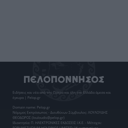
Ειδήσεις
και νέα από την
Πάτρα
και όλη την Ελλάδα άμεσα και
έγκυρα | Pelop.gr
Domain name: Pelop.gr
Νόμιμος Εκπρόσωπος - Διευθύνων Σύμβουλος: ΛΟΥΛΟΥΔΗΣ
ΘΕΟΔΩΡΟΣ (louloudis@pelop.gr)
Ιδιοκτησία: Π. ΗΛΕΚΤΡΟΝΙΚΕΣ ΕΚΔΟΣΕΙΣ Ι.Κ.Ε. - Μέτοχοι:
FORUMSTUDIUM HOLDINGS LIMITED / Κωνσταντίνος