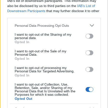
IAB’s list of downstream participants. This information may
also be disclosed by us to third parties on the
IAB’s List of
Downstream Participants
that may further disclose it to other
third parties.
Please note that this website/app uses one or more Google
Personal Data Processing Opt Outs
services and may gather and store information including but
not limited to your visit or usage behaviour. You may click to
I want to opt-out of the Sharing of my
personal data.
grant or deny consent to Google and its third-party tags to
Opted In
use your data for below specified purposes in below Google
Ελένη Βουλγαράκη: Ξεσπά μετά τις φήμες χωρισμού
consent section.
με τον Φώτη Ιωαννίδη
I want to opt-out of the Sale of my
Personal Data.
Opted In
I want to opt-out of processing my
Personal Data for Targeted Advertising.
Opted In
I want to opt-out of Collection, Use,
Retention, Sale, and/or Sharing of my
Personal Data that Is Unrelated with the
Purposes for which it was collected.
Opted Out