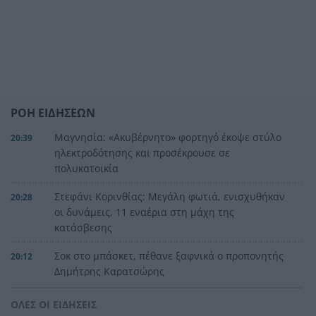
ΡΟΗ ΕΙΔΗΣΕΩΝ
Μαγνησία: «Aκυβέρνητο» φορτηγό έκοψε στύλο
20:39
ηλεκτροδότησης και προσέκρουσε σε
πολυκατοικία
Στεφάνι Κορινθίας: Μεγάλη φωτιά, ενισχυθήκαν
20:28
οι δυνάμεις, 11 εναέρια στη μάχη της
κατάσβεσης
Σοκ στο μπάσκετ, πέθανε ξαφνικά ο προπονητής
20:12
Δημήτρης Καρατσώρης
Πάτρα: Σοκ, πέθανε στο Νοσοκομείο βρέφος
20:00
ΟΛΕΣ ΟΙ ΕΙΔΗΣΕΙΣ
μόλις 8 ημερών