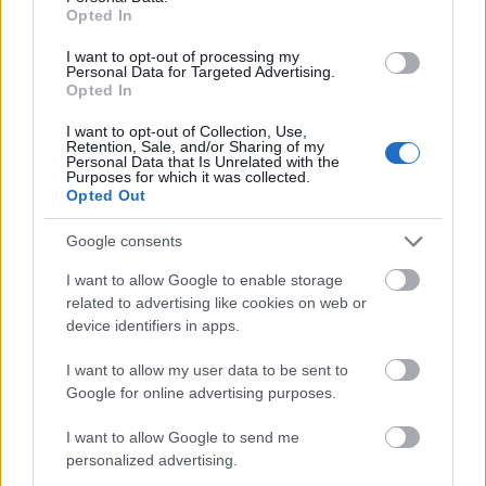
Opted In
I want to opt-out of processing my
Personal Data for Targeted Advertising.
Opted In
Το Minecraft έρχεται στο Nintendo Switch 2 όπως δεν το
I want to opt-out of Collection, Use,
έχετε ξαναδεί
Retention, Sale, and/or Sharing of my
Personal Data that Is Unrelated with the
Purposes for which it was collected.
Opted Out
Google consents
I want to allow Google to enable storage
related to advertising like cookies on web or
device identifiers in apps.
I want to allow my user data to be sent to
Google for online advertising purposes.
I want to allow Google to send me
Μνημόνιο συνεργασίας Πανεπιστημίου Πατρών –
personalized advertising.
ΠΑΣΑΠΠ