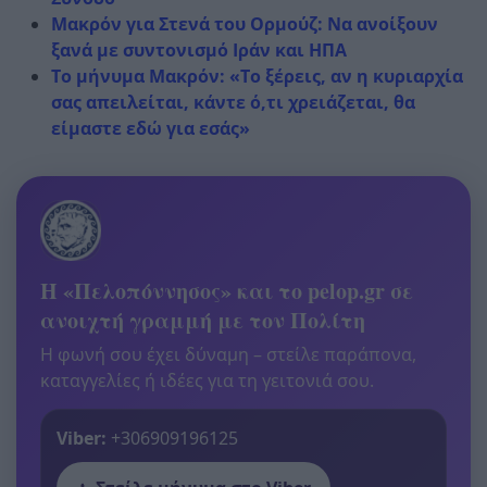
Μακρόν για Στενά του Ορμούζ: Να ανοίξουν
ξανά με συντονισμό Ιράν και ΗΠΑ
Το μήνυμα Μακρόν: «Το ξέρεις, αν η κυριαρχία
σας απειλείται, κάντε ό,τι χρειάζεται, θα
είμαστε εδώ για εσάς»
Η «Πελοπόννησος» και το pelop.gr σε
ανοιχτή γραμμή με τον Πολίτη
Η φωνή σου έχει δύναμη – στείλε παράπονα,
καταγγελίες ή ιδέες για τη γειτονιά σου.
Viber:
+306909196125