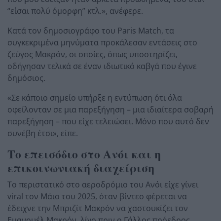
“είσαι πολύ όμορφη” κτλ.», ανέφερε.
Κατά τον δημοσιογράφο του Paris Match, τα
συγκεκριμένα μηνύματα προκάλεσαν εντάσεις στο
ζεύγος Μακρόν, οι οποίες, όπως υποστηρίζει,
οδήγησαν τελικά σε έναν ιδιωτικό καβγά που έγινε
δημόσιος.
«Σε κάποιο σημείο υπήρξε η εντύπωση ότι όλα
οφείλονταν σε μια παρεξήγηση – μια ιδιαίτερα σοβαρή
παρεξήγηση – που είχε τελειώσει. Μόνο που αυτό δεν
συνέβη έτσι», είπε.
Το επεισόδιο στο Ανόι και η
επικοινωνιακή διαχείριση
Το περιστατικό στο αεροδρόμιο του Ανόι είχε γίνει
viral τον Μάιο του 2025, όταν βίντεο φέρεται να
έδειχνε την Μπριζίτ Μακρόν να χαστουκίζει τον
Εμανουέλ Μακρόν, λίγο πριν ο Γάλλος πρόεδρος