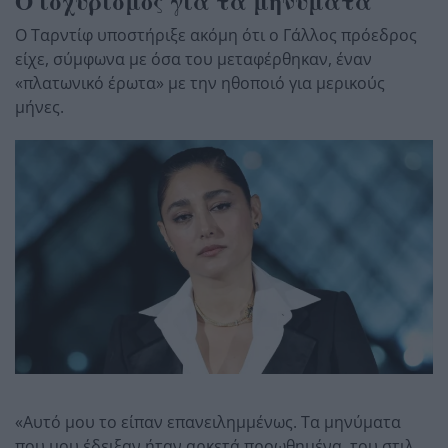
Ο ισχυρισμός για τα μηνύματα
Ο Ταρντίφ υποστήριξε ακόμη ότι ο Γάλλος πρόεδρος
είχε, σύμφωνα με όσα του μεταφέρθηκαν, έναν
«πλατωνικό έρωτα» με την ηθοποιό για μερικούς
μήνες.
«Αυτό μου το είπαν επανειλημμένως. Τα μηνύματα
που μου έδειξαν ήταν αρκετά προωθημένα, του στιλ