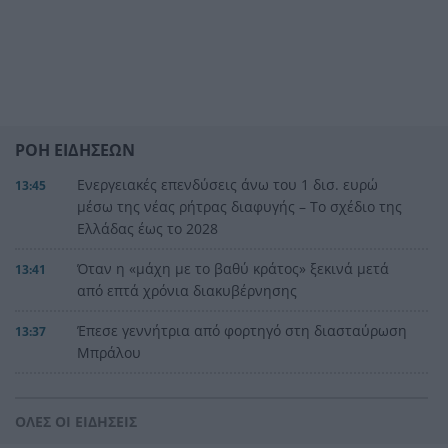
ΡΟΗ ΕΙΔΗΣΕΩΝ
Ενεργειακές επενδύσεις άνω του 1 δισ. ευρώ
13:45
μέσω της νέας ρήτρας διαφυγής – Το σχέδιο της
Ελλάδας έως το 2028
Όταν η «μάχη με το βαθύ κράτος» ξεκινά μετά
13:41
από επτά χρόνια διακυβέρνησης
Έπεσε γεννήτρια από φορτηγό στη διασταύρωση
13:37
Μπράλου
Ράλι Ιονίου: Ο ΙΟΠ την 3η θέση στην 1η
13:28
ιστιοδρομία
ΟΛΕΣ ΟΙ ΕΙΔΗΣΕΙΣ