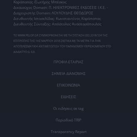
Καράπαπας /Σωτήρης Μπέσκος
Δικαιούχος Domain: Π. ΗΛΕΚΤΡΟΝΙΚΕΣ ΕΚΔΟΣΕΙΣ Ι.Κ.Ε. -
Διαχειριστής Domain: ΛΟΥΛΟΥΔΗΣ ΘΕΟΔΩΡΟΣ
Διευθυντής Ιστοσελίδας: Κωνσταντίνος Καράπαπας
Διευθυντής Σύνταξης: Απόστολος Αναστασόπουλος
ΤΟ WWW.PELOP.GR ΣΥΜΜΟΡΦΩΝΕΤΑΙ ΜΕ ΤΗ ΣΥΣΤΑΣΗ (ΕΕ) 2018/334 ΤΗΣ
ΕΠΙΤΡΟΠΗΣ ΤΗΣ 1ΗΣ ΜΑΡΤΙΟΥ 2018 ΣΧΕΤΙΚΑ ΜΕ ΤΑ ΜΕΤΡΑ ΓΙΑ ΤΗΝ
ΑΠΟΤΕΛΕΣΜΑΤΙΚΗ ΑΝΤΙΜΕΤΩΠΙΣΗ ΤΟΥ ΠΑΡΑΝΟΜΟΥ ΠΕΡΙΕΧΟΜΕΝΟΥ ΣΤΟ
ΔΙΑΔΙΚΤΥΟ (L 63).
ΠΡΟΦΙΛ ΕΤΑΙΡΙΑΣ
ΣΗΜΕΙΑ ΔΙΑΝΟΜΗΣ
ΕΠΙΚΟΙΝΩΝΙΑ
ΕΙΔΗΣΕΙΣ
Οι ειδήσεις σε tag
Περιοδικό TRIP
Transparency Report