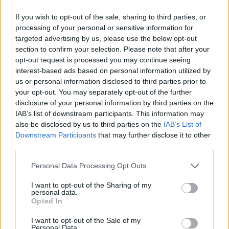
If you wish to opt-out of the sale, sharing to third parties, or
processing of your personal or sensitive information for
targeted advertising by us, please use the below opt-out
section to confirm your selection. Please note that after your
opt-out request is processed you may continue seeing
interest-based ads based on personal information utilized by
us or personal information disclosed to third parties prior to
your opt-out. You may separately opt-out of the further
disclosure of your personal information by third parties on the
IAB’s list of downstream participants. This information may
Τουρισμός για Ολους 2026: Τα SOS για να κερδίσετε το
also be disclosed by us to third parties on the
IAB’s List of
voucher διακοπών
Downstream Participants
that may further disclose it to other
third parties.
Please note that this website/app uses one or more Google
Personal Data Processing Opt Outs
services and may gather and store information including but
not limited to your visit or usage behaviour. You may click to
I want to opt-out of the Sharing of my
personal data.
grant or deny consent to Google and its third-party tags to
Opted In
use your data for below specified purposes in below Google
consent section.
I want to opt-out of the Sale of my
Personal Data.