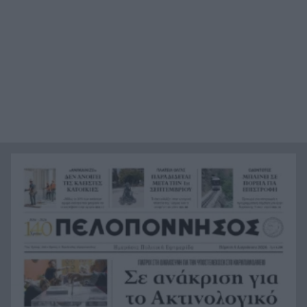
θάλασσα της Ιαπωνία, τι εξετάζεται
Παιδικοί σταθμοί ΕΣΠΑ 2026-2027: Πότε
12:50
βγαίνουν τα προσωρινά αποτελέσματα και πότε
οι ενστάσεις
Η ΑΕ Ροϊτικων απέκτησε Φινλανδό «γίγαντα»
12:44
Παίκτης της ΑΕΚ ο Μίλαν Βίταλης
12:37
Στον ανακριτή οι δύο κατηγορούμενοι για τη
12:31
δολοφονία του ψυχολόγου στο Ναύπλιο
Ηλ. Μελέτης: «Πολλοί γονείς παρασυρόμαστε
12:29
από την εξουσία»
Παναχαϊκή: Πρόσθεσε φρεσκάδα και εμπειρία
12:23
Τον εγκατέλειψαν μετά από ηλεκτροπληξία σε
12:19
απόπειρα κλοπής καλωδίων – Δύο συλλήψεις για
τον θάνατο του 72χρονου