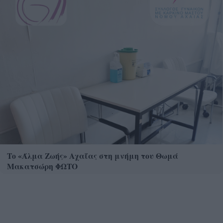
Το «Άλμα Ζωής» Αχαΐας στη μνήμη του Θωμά
Μακατσώρη ΦΩΤΟ