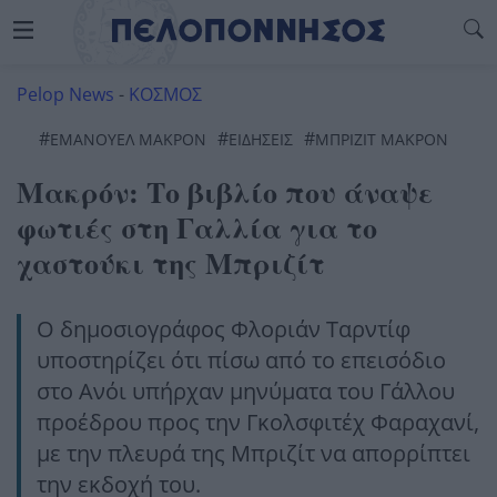
Pelop News
-
ΚΟΣΜΟΣ
#
#
#
ΕΜΑΝΟΥΈΛ ΜΑΚΡΌΝ
ΕΙΔΗΣΕΙΣ
ΜΠΡΙΖΊΤ ΜΑΚΡΌΝ
Μακρόν: Το βιβλίο που άναψε
φωτιές στη Γαλλία για το
χαστούκι της Μπριζίτ
Ο δημοσιογράφος Φλοριάν Ταρντίφ
υποστηρίζει ότι πίσω από το επεισόδιο
στο Ανόι υπήρχαν μηνύματα του Γάλλου
προέδρου προς την Γκολσφιτέχ Φαραχανί,
με την πλευρά της Μπριζίτ να απορρίπτει
την εκδοχή του.