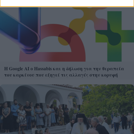
Η Google ΑΙ ο Hassabis και η δήλωση για την θεραπεία
του καρκίνου που εξηγεί τις αλλαγές στην κορυφή