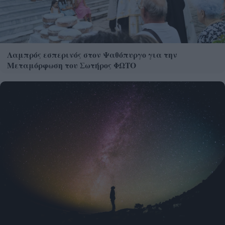
Λαμπρός εσπερινός στον Ψαθόπυργο για την
Μεταμόρφωση του Σωτήρος ΦΩΤΟ