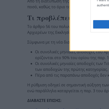
Από τη διατύπωση της ρύθμισης προκύπτει ό
authenti
ποσό, καθώς το όριο του 90% αφορά και τις
Τι προβλέπει το άρθρο 5
Το άρθρο 56 του πολυνομοσχεδίου τροποποι
Αρχιερέων της Εκκλησίας της Ελλάδος.
Σύμφωνα με τη νέα διατύπωση, οι κάθε είδο
Οι συνολικές μηνιαίες αποδοχές του Α
ορίζονται στο 90% του ορίου της παρ. 
Οι συνολικές μηνιαίες αποδοχές των Τ
των αποδοχών της πρώτης κατηγορίας.
Πέρα από τις παραπάνω αποδοχές δεν 
Η ρύθμιση οδηγεί σε σημαντική αύξηση τω
ενώ παράλληλα καταργείται η παρ. 3 του άρ
ΔΙΑΒΑΣΤΕ ΕΠΙΣΗΣ: