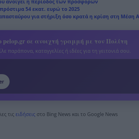
ου ανοίγει η περίοδος των προσφορών
 πρόστιμα 54 εκατ. ευρώ το 2025
Παπασταύρου για στήριξη όσο κρατά η κρίση στη Μέση 
 pelop.gr σε ανοιχτή γραμμή με τον Πολίτη
λε παράπονα, καταγγελίες ή ιδέες για τη γειτονιά σου.
er
λες τις
ειδήσεις
στο Bing News και το Google News