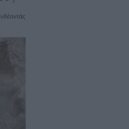
υνδέοντάς