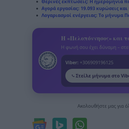
Θερινές εκπτώσεις: Η ημερομηνία π
Αγορά εργασίας: 19.093 κυρώσεις και
Λογαριασμοί ενέργειας: Το μήνυμα 
Η «Πελοπόννησος» και το
Η φωνή σου έχει δύναμη – στεί
Viber:
+306909196125
Στείλε μήνυμα στο Vib
Ακολουθήστε μας για ό