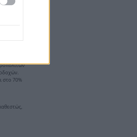
έον το ίδιο
Γιατί οδηγήθηκαν στη φυλακή
19:48
οι οι δύο Ινδοί, που
κατηγορούνται για τη
δολοφονία του 58χρονου
ές των
ψυχολόγου στο Ναύπλιο,
ΒΙΝΤΕΟ
:
τροπολιτών
ποδοχών.
ι στο 70%
καθεστώς,