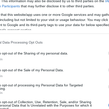
. This information may also be disclosed by us to third parties on the
IA
ό.
Participants
that may further disclose it to other third parties.
 αποδοχές διαμορφώνονταν από 2.400 έως 2.475 ευρώ, επίσ
 that this website/app uses one or more Google services and may gath
including but not limited to your visit or usage behaviour. You may click 
 to Google and its third-party tags to use your data for below specifi
ogle consent section.
l Data Processing Opt Outs
o opt-out of the Sharing of my personal data.
In
o opt-out of the Sale of my Personal Data.
In
to opt-out of processing my Personal Data for Targeted
ing.
In
o opt-out of Collection, Use, Retention, Sale, and/or Sharing
ersonal Data that Is Unrelated with the Purposes for which it
lected.