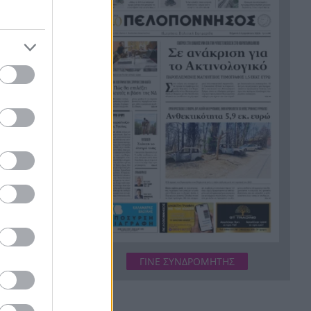
εργασίες τους
ν μισθό
Το τελευταίο «αντίο» στην
20:36
τελετή αποτέφρωσης του
συντονιστή που σκοτώθηκε
μετά τη σύγκρουση
90% του
ελικοπτέρων στην Ψάθα,
ΦΩΤΟ
ύ του
Στιγμές αγωνίας και θρίλερ
20:24
κού
στο Αίγιο: Οδηγός λεωφορείου
έχασε τις αισθήσεις του και τη
ζωή του! ΦΩΤΟ
Κόκκινα τα 118 κτίρια στις 325
20:12
αυτοψίες των πληγεισών
περιοχών από τις
καταστροφικές πυρκαγιές
ΓΙΝΕ ΣΥΝΔΡΟΜΗΤΗΣ
Η ανακοίνωση της ΕΑΠ για
20:00
Βασιλάκο και Μαμάση