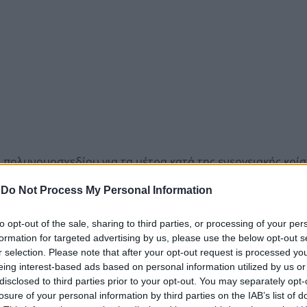
πολυνομοσχεδίου για τα μέτρα κατά της ενεργειακής κρίση
, συνταξιούχους και άλλες ευπαθείς ομάδες.
-
Do Not Process My Personal Information
επισκόπου, των Μητροπολιτών και των Τιτουλάριων Μητροπ
κού Γραμματέα υπουργείου. Το ποσό διαμορφώνεται στα 4.6
to opt-out of the sale, sharing to third parties, or processing of your per
formation for targeted advertising by us, please use the below opt-out s
r selection. Please note that after your opt-out request is processed y
eing interest-based ads based on personal information utilized by us or
ς αποδοχές του Αρχιεπισκόπου κυμαίνονταν από 2.840 έως 
disclosed to third parties prior to your opt-out. You may separately opt-
losure of your personal information by third parties on the IAB’s list of
ιδόματα που συνδέονται με τα έξοδα παράστασης και το 