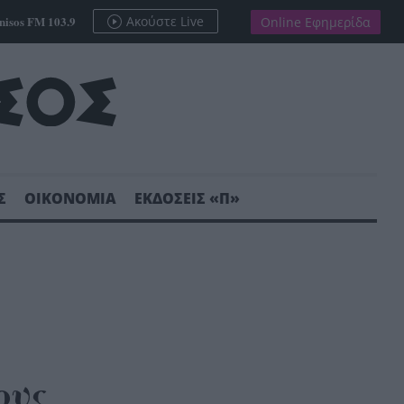
nisos FM 103.9
Ακούστε Live
Online Εφημερίδα
Σ
ΟΙΚΟΝΟΜΙΑ
ΕΚΔΟΣΕΙΣ «Π»
ους