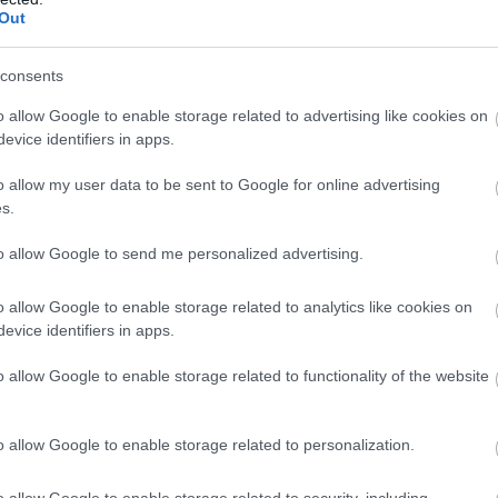
Out
 αποδοχές των κληρικών δεν μπορούσαν να υπερβαίνουν το
αι στην παρ. 1 του άρθρου 28 του ν. 4354/2015.
consents
σό
o allow Google to enable storage related to advertising like cookies on
evice identifiers in apps.
δοχές Αρχιεπισκόπου και Μητροπολιτών καθορίζονται στο 
 Γραμματέα υπουργείου.
o allow my user data to be sent to Google for online advertising
s.
ι την αναπροσαρμογή των βασικών μισθών του προσωπικο
πό την 1η Απριλίου 2026, το ανώτατο όριο αποδοχών Γενι
to allow Google to send me personalized advertising.
5.191 ευρώ.
o allow Google to enable storage related to analytics like cookies on
evice identifiers in apps.
ατέα υπουργείου: 5.191 ευρώ
o allow Google to enable storage related to functionality of the website
λίτες: 90%
0 ευρώ
o allow Google to enable storage related to personalization.
σε 4.671,90 ευρώ.
o allow Google to enable storage related to security, including