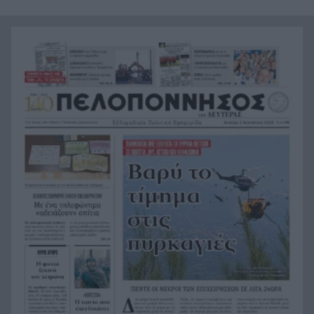
«Μια σπουδαία, εμβληματική φωνή έφυγε»: Το
16:49
συγκινητικό «αντίο» της Νατάσσας Μποφίλιου
στον Λάκη Χαλκιά
Διπλός συναγερμός στην Ηλεία: Φωτιές σε Δίβρη
16:33
και Τραγανό – Μεγάλη κινητοποίηση
Ψάθα: Το κρίσιμο σημείο που ίσως δεν έβλεπαν
16:29
οι δύο χειριστές πριν από τη σύγκρουση
Πόρτο Γερμενό: Ελέγχουν ένα προς ένα τα
16:23
καμένα σπίτια για εγκαταλελειμμένα ζώα
«The Shards»: Το βιβλίο που ακούστηκε πριν
16:20
τυπωθεί και τώρα γίνεται σειρά
Ψάθα: Στο 251 ΓΝΑ οι δύο διασωθέντες από τη
16:17
σύγκρουση των ελικοπτέρων