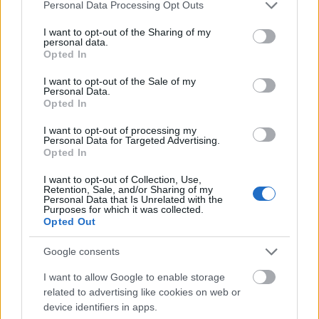
Please note that this website/app uses one or more Google
Personal Data Processing Opt Outs
services and may gather and store information including but
not limited to your visit or usage behaviour. You may click to
I want to opt-out of the Sharing of my
personal data.
grant or deny consent to Google and its third-party tags to
Opted In
use your data for below specified purposes in below Google
consent section.
I want to opt-out of the Sale of my
Personal Data.
Opted In
I want to opt-out of processing my
Personal Data for Targeted Advertising.
Opted In
I want to opt-out of Collection, Use,
Κοινωνικό τιμολόγιο: Μέχρι πότε οι αιτήσεις για το
Retention, Sale, and/or Sharing of my
Personal Data that Is Unrelated with the
ΚΟΤ – Οι παγίδες
Purposes for which it was collected.
Opted Out
Google consents
I want to allow Google to enable storage
related to advertising like cookies on web or
device identifiers in apps.