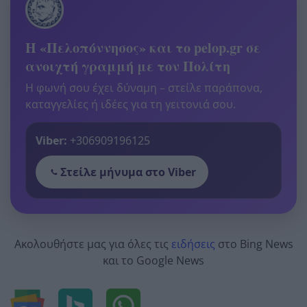
Η «Πελοπόννησος» και το pelop.gr σε
ανοιχτή γραμμή με τον Πολίτη
Η φωνή σου έχει δύναμη – στείλε παράπονα,
καταγγελίες ή ιδέες για τη γειτονιά σου.
Viber:
+306909196125
Στείλε μήνυμα στο Viber
Ακολουθήστε μας για όλες τις
ειδήσεις
στο Bing News
και το Google News