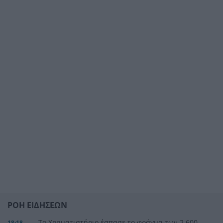
ΡΟΗ ΕΙΔΗΣΕΩΝ
Το Χρηματιστήριο έσπασε το φράγμα των 2.600
18:18