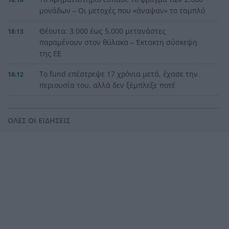
μονάδων – Οι μετοχές που «άναψαν» το ταμπλό
Θέουτα: 3.000 έως 5.000 μετανάστες
18:13
παραμένουν στον θύλακα – Έκτακτη σύσκεψη
της ΕΕ
Το fund επέστρεψε 17 χρόνια μετά, έχασε την
18:12
περιουσία του, αλλά δεν ξέμπλεξε ποτέ
Ουαλία: Έλεγε ότι η μητέρα του ήταν στο
18:04
Λονδίνο – Η αστυνομία τη βρήκε σε καταψύκτη
ΟΛΕΣ ΟΙ ΕΙΔΗΣΕΙΣ
στο σαλόνι
Αίγιο – φεριμπότ: Είναι θέμα Κικίλια η τελική
17:54
απόφαση
Οι 5 πόνοι που μπορούν να χαλάσουν τις
17:50
διακοπές και τι να κάνετε
Η μεγάλη μάχη στην Ψάθα, δραματικές ώρες με
17:42
το πύρινο μέτωπο, 112 για εκκενώσεις