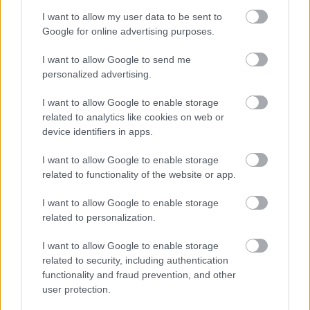
I want to allow my user data to be sent to
Πανάκριβα τα Xbox στην ΕΕ: Έως και 200 ευρώ αύξηση
Google for online advertising purposes.
στις κονσόλες
I want to allow Google to send me
personalized advertising.
I want to allow Google to enable storage
related to analytics like cookies on web or
device identifiers in apps.
I want to allow Google to enable storage
related to functionality of the website or app.
I want to allow Google to enable storage
related to personalization.
I want to allow Google to enable storage
related to security, including authentication
Γάμος-έκπληξη για Κριστιάνο Ρονάλντο και Τζορτζίνα
functionality and fraud prevention, and other
Ροντρίγκες
user protection.