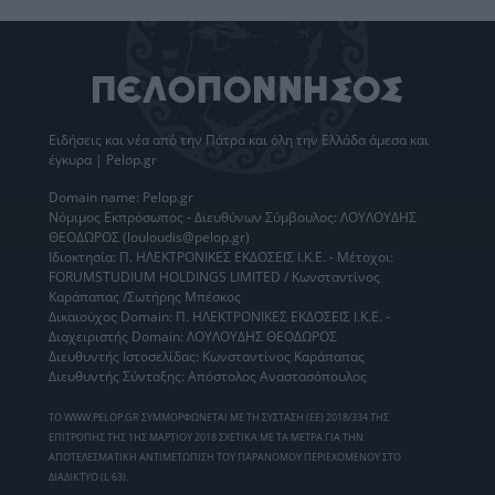
Ειδήσεις
και νέα από την
Πάτρα
και όλη την Ελλάδα άμεσα και
έγκυρα | Pelop.gr
Domain name: Pelop.gr
Νόμιμος Εκπρόσωπος - Διευθύνων Σύμβουλος: ΛΟΥΛΟΥΔΗΣ
ΘΕΟΔΩΡΟΣ (louloudis@pelop.gr)
Ιδιοκτησία: Π. ΗΛΕΚΤΡΟΝΙΚΕΣ ΕΚΔΟΣΕΙΣ Ι.Κ.Ε. - Μέτοχοι:
FORUMSTUDIUM HOLDINGS LIMITED / Κωνσταντίνος
Καράπαπας /Σωτήρης Μπέσκος
Δικαιούχος Domain: Π. ΗΛΕΚΤΡΟΝΙΚΕΣ ΕΚΔΟΣΕΙΣ Ι.Κ.Ε. -
Διαχειριστής Domain: ΛΟΥΛΟΥΔΗΣ ΘΕΟΔΩΡΟΣ
Διευθυντής Ιστοσελίδας: Κωνσταντίνος Καράπαπας
Διευθυντής Σύνταξης: Απόστολος Αναστασόπουλος
ΤΟ WWW.PELOP.GR ΣΥΜΜΟΡΦΩΝΕΤΑΙ ΜΕ ΤΗ ΣΥΣΤΑΣΗ (ΕΕ) 2018/334 ΤΗΣ
ΕΠΙΤΡΟΠΗΣ ΤΗΣ 1ΗΣ ΜΑΡΤΙΟΥ 2018 ΣΧΕΤΙΚΑ ΜΕ ΤΑ ΜΕΤΡΑ ΓΙΑ ΤΗΝ
ΑΠΟΤΕΛΕΣΜΑΤΙΚΗ ΑΝΤΙΜΕΤΩΠΙΣΗ ΤΟΥ ΠΑΡΑΝΟΜΟΥ ΠΕΡΙΕΧΟΜΕΝΟΥ ΣΤΟ
ΔΙΑΔΙΚΤΥΟ (L 63).