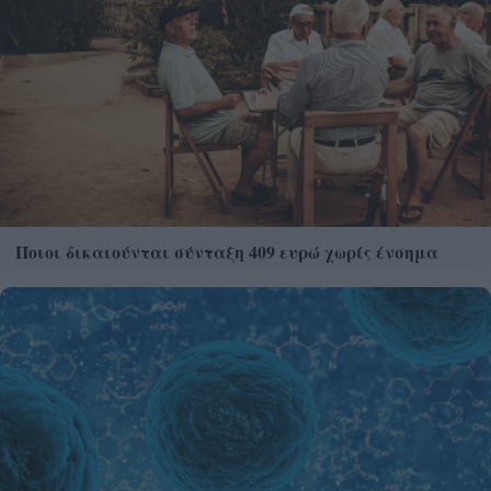
Ποιοι δικαιούνται σύνταξη 409 ευρώ χωρίς ένσημα