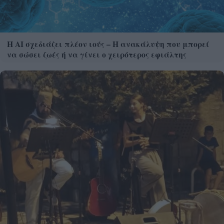
Η AI σχεδιάζει πλέον ιούς – Η ανακάλυψη που μπορεί
να σώσει ζωές ή να γίνει ο χειρότερος εφιάλτης