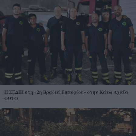
Η ΣΕΔΙΠ στη «2η Βραδιά Εμπορίου» στην Κάτω Αχαΐα
ΦΩΤΟ