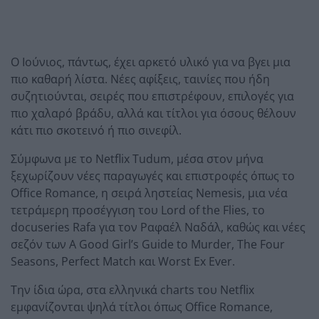
Ο Ιούνιος, πάντως, έχει αρκετό υλικό για να βγει μια
πιο καθαρή λίστα. Νέες αφίξεις, ταινίες που ήδη
συζητιούνται, σειρές που επιστρέφουν, επιλογές για
πιο χαλαρό βράδυ, αλλά και τίτλοι για όσους θέλουν
κάτι πιο σκοτεινό ή πιο σινεφίλ.
Σύμφωνα με το Netflix Tudum, μέσα στον μήνα
ξεχωρίζουν νέες παραγωγές και επιστροφές όπως το
Office Romance, η σειρά ληστείας Nemesis, μια νέα
τετράμερη προσέγγιση του Lord of the Flies, το
docuseries Rafa για τον Ραφαέλ Ναδάλ, καθώς και νέες
σεζόν των A Good Girl’s Guide to Murder, The Four
Seasons, Perfect Match και Worst Ex Ever.
Την ίδια ώρα, στα ελληνικά charts του Netflix
εμφανίζονται ψηλά τίτλοι όπως Office Romance,