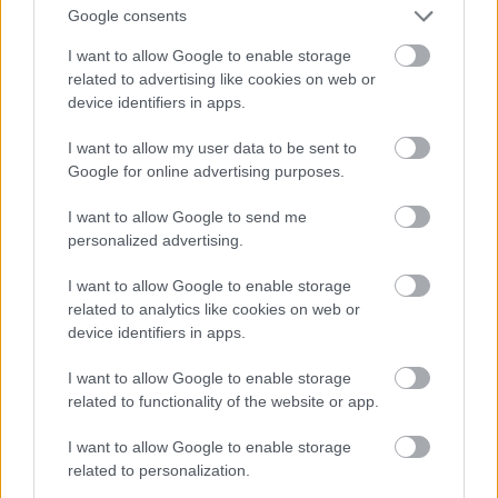
Rafa
Google consents
I want to allow Google to enable storage
related to advertising like cookies on web or
device identifiers in apps.
I want to allow my user data to be sent to
Google for online advertising purposes.
I want to allow Google to send me
personalized advertising.
I want to allow Google to enable storage
related to analytics like cookies on web or
Το docuseries για τον Ραφαέλ Ναδάλ είναι από τις πιο
device identifiers in apps.
αναγνωρίσιμες νέες αφίξεις του μήνα. Ακόμη και για
I want to allow Google to enable storage
όσους δεν παρακολουθούν φανατικά τένις, ο Ναδάλ
related to functionality of the website or app.
παραμένει πρόσωπο με μεγάλη διαδρομή, αντοχή,
τραυματισμούς, επιστροφές και μια καριέρα που
I want to allow Google to enable storage
κουβαλά πολύ περισσότερο από αγωνιστικά
related to personalization.
στατιστικά.