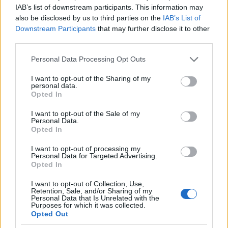
IAB’s list of downstream participants. This information may
also be disclosed by us to third parties on the
IAB’s List of
Downstream Participants
that may further disclose it to other
third parties.
Please note that this website/app uses one or more Google
Personal Data Processing Opt Outs
services and may gather and store information including but
not limited to your visit or usage behaviour. You may click to
I want to opt-out of the Sharing of my
personal data.
grant or deny consent to Google and its third-party tags to
Opted In
use your data for below specified purposes in below Google
consent section.
I want to opt-out of the Sale of my
Personal Data.
Opted In
Για τους φίλους των docuseries με προσωπικές
ιστορίες που ξεκινούν από σχέσεις και καταλήγουν σε
I want to opt-out of processing my
Personal Data for Targeted Advertising.
σκοτεινά μονοπάτια. Η νέα σεζόν είναι μέσα στις
Opted In
επιστροφές του μήνα και απευθύνεται στο κοινό που
βλέπει true crime, αλλά θέλει πιο προσωπικό, σχεδόν
I want to opt-out of Collection, Use,
Retention, Sale, and/or Sharing of my
εξομολογητικό υλικό.
Personal Data that Is Unrelated with the
Purposes for which it was collected.
Opted Out
Για ντοκιμαντέρ και πραγματικές ιστορίες