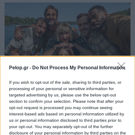
Pelop.gr -
Do Not Process My Personal Information
Νέα σεζόν για μια σειρά που ταιριάζει σε όσους
If you wish to opt-out of the sale, sharing to third parties, or
processing of your personal or sensitive information for
προτιμούν πιο ήρεμη, ανθρώπινη τηλεόραση, με
targeted advertising by us, please use the below opt-out
σχέσεις, καθημερινές εντάσεις και πιο γλυκόπικρο
section to confirm your selection. Please note that after your
τόνο. Από τις επιστροφές που αναφέρει το Netflix για
opt-out request is processed you may continue seeing
τον Ιούνιο.
interest-based ads based on personal information utilized by
us or personal information disclosed to third parties prior to
Worst Ex Ever
your opt-out. You may separately opt-out of the further
disclosure of your personal information by third parties on the