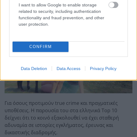
I want to allow Google to enable storage
The Murder of Rachel Nickell
related to security, including authentication
functionality and fraud prevention, and other
user protection.
CONFIRM
Data Deletion
Data Access
Privacy Policy
Για όσους προτιμούν true crime και πραγματικές
υποθέσεις. Η παρουσία του στα ελληνικά Top 10
δείχνει ότι το κοινό εξακολουθεί να έχει σταθερή
αδυναμία σε ιστορίες εγκλήματος, έρευνας και
δικαστικής διαδρομής.