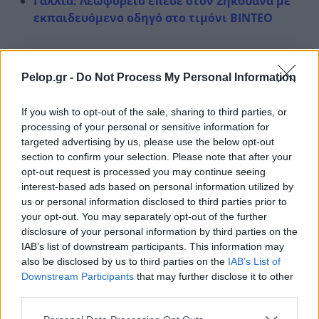
Γαλλία: Λεωφορείο έπεσε στον Σηκουάνα με
εκπαιδευόμενο οδηγό στο τιμόνι ΒΙΝΤΕΟ
Pelop.gr -
Do Not Process My Personal Information
If you wish to opt-out of the sale, sharing to third parties, or
Η «Πελοπόννησος» και το pelop.gr σε
processing of your personal or sensitive information for
ανοιχτή γραμμή με τον Πολίτη
targeted advertising by us, please use the below opt-out
section to confirm your selection. Please note that after your
Η φωνή σου έχει δύναμη – στείλε παράπονα,
opt-out request is processed you may continue seeing
καταγγελίες ή ιδέες για τη γειτονιά σου.
interest-based ads based on personal information utilized by
us or personal information disclosed to third parties prior to
your opt-out. You may separately opt-out of the further
Viber:
+306909196125
disclosure of your personal information by third parties on the
IAB’s list of downstream participants. This information may
Στείλε μήνυμα στο Viber
also be disclosed by us to third parties on the
IAB’s List of
Downstream Participants
that may further disclose it to other
third parties.
Please note that this website/app uses one or more Google