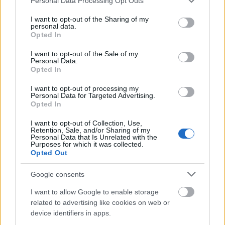
Personal Data Processing Opt Outs
Ακολουθήστε μας για όλες τις
ειδήσεις
στο Bing News
services and may gather and store information including but
και το Google News
not limited to your visit or usage behaviour. You may click to
I want to opt-out of the Sharing of my
personal data.
grant or deny consent to Google and its third-party tags to
Opted In
use your data for below specified purposes in below Google
consent section.
I want to opt-out of the Sale of my
Personal Data.
Opted In
I want to opt-out of processing my
Personal Data for Targeted Advertising.
Opted In
I want to opt-out of Collection, Use,
Retention, Sale, and/or Sharing of my
Personal Data that Is Unrelated with the
Purposes for which it was collected.
Opted Out
Google consents
I want to allow Google to enable storage
related to advertising like cookies on web or
device identifiers in apps.