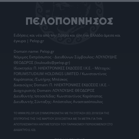
Ειδήσεις
και νέα από την
Πάτρα
και όλη την Ελλάδα άμεσα και
έγκυρα | Pelop.gr
Domain name: Pelop.gr
Νόμιμος Εκπρόσωπος - Διευθύνων Σύμβουλος: ΛΟΥΛΟΥΔΗΣ
ΘΕΟΔΩΡΟΣ (louloudis@pelop.gr)
Ιδιοκτησία: Π. ΗΛΕΚΤΡΟΝΙΚΕΣ ΕΚΔΟΣΕΙΣ Ι.Κ.Ε. - Μέτοχοι:
FORUMSTUDIUM HOLDINGS LIMITED / Κωνσταντίνος
Καράπαπας /Σωτήρης Μπέσκος
Δικαιούχος Domain: Π. ΗΛΕΚΤΡΟΝΙΚΕΣ ΕΚΔΟΣΕΙΣ Ι.Κ.Ε. -
Διαχειριστής Domain: ΛΟΥΛΟΥΔΗΣ ΘΕΟΔΩΡΟΣ
Διευθυντής Ιστοσελίδας: Κωνσταντίνος Καράπαπας
Διευθυντής Σύνταξης: Απόστολος Αναστασόπουλος
ΤΟ WWW.PELOP.GR ΣΥΜΜΟΡΦΩΝΕΤΑΙ ΜΕ ΤΗ ΣΥΣΤΑΣΗ (ΕΕ) 2018/334 ΤΗΣ
ΕΠΙΤΡΟΠΗΣ ΤΗΣ 1ΗΣ ΜΑΡΤΙΟΥ 2018 ΣΧΕΤΙΚΑ ΜΕ ΤΑ ΜΕΤΡΑ ΓΙΑ ΤΗΝ
ΑΠΟΤΕΛΕΣΜΑΤΙΚΗ ΑΝΤΙΜΕΤΩΠΙΣΗ ΤΟΥ ΠΑΡΑΝΟΜΟΥ ΠΕΡΙΕΧΟΜΕΝΟΥ ΣΤΟ
ΔΙΑΔΙΚΤΥΟ (L 63).