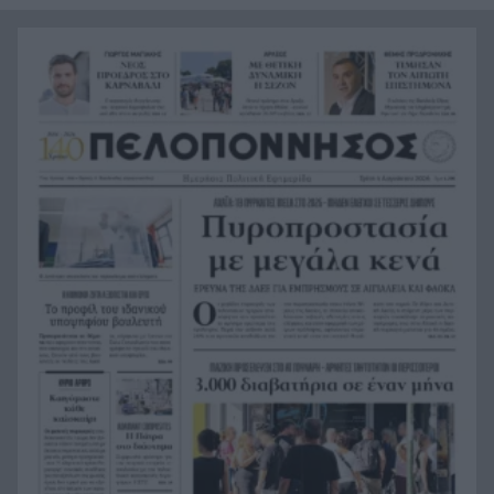
Φωτιά στο Δικαστικό Μέγαρο Πειραιά: Μεγάλη
15:10
επιχείρηση στον υπόγειο χώρο
Πάτρα: Στα 41 του έφυγε από τη ζωή ο Μάριος
15:07
Ζωγράφος – Πατέρας δύο παιδιών
Κόπηκε στα δύο η Γραμμή 1: Οι σταθμοί που
15:05
έκλεισαν μετά την πτώση κλαδιών
Δυτική Αττική: Στη Λούμπα το βάρος της μάχης –
14:59
Συνεχείς ρίψεις σε τέσσερις ζώνες
Αχαΐα: Αντιπλημμυρικά έργα 1,9 εκατ. ευρώ σε
14:53
επτά ποτάμια και ρέματα μετά τις φωτιές
Ο χάρτης της Πάτρας έχει φύλο: Μόλις 45 οδικές
14:40
καταχωρίσεις τιμούν υπαρκτές γυναίκες