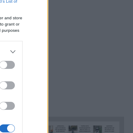
B’s List of
Αλλάζουν τα πάντα στη Δανία
21:00
λόγω της τεχνικής
er and store
νοημοσύνης, οι μαθητές θα
to grant or
ed purposes
παρουσιάσουν προφορικά τις
εργασίες τους
Το τελευταίο «αντίο» στην
20:36
τελετή αποτέφρωσης του
συντονιστή που σκοτώθηκε
μετά τη σύγκρουση
ελικοπτέρων στην Ψάθα,
ΦΩΤΟ
Στιγμές αγωνίας και θρίλερ
20:24
στο Αίγιο: Οδηγός λεωφορείου
έχασε τις αισθήσεις του και τη
ζωή του! ΦΩΤΟ
Κόκκινα τα 118 κτίρια στις 325
20:12
αυτοψίες των πληγεισών