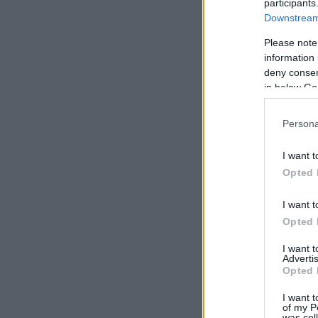
participants
Downstream 
Please note
information 
deny consent
in below Go
Persona
I want t
Opted 
I want t
Opted 
I want 
Advertis
Opted 
I want t
of my P
was col