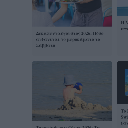
Η 
από
Δεκαπενταύγουστος 2026: Πόσο
αυξάνεται το μεροκάματο το
Σάββατο
Το 
Swi
ξα
Τουρισμός για Ολους 2026: Τα