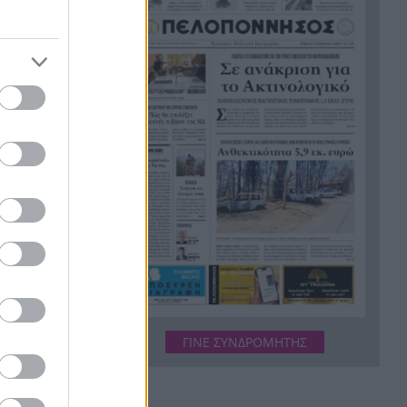
περιοχών από τις
καταστροφικές πυρκαγιές
Η ανακοίνωση της ΕΑΠ για
20:00
τές
Βασιλάκο και Μαμάση
Γιατί οδηγήθηκαν στη φυλακή
19:48
οι οι δύο Ινδοί, που
κατηγορούνται για τη
δολοφονία του 58χρονου
ψυχολόγου στο Ναύπλιο,
ΒΙΝΤΕΟ
Το Ιράν στέλνει μήνυμα στον
19:36
Κόλπο: «Φρενάρετε τον Τραμπ
ή θα πληγούν κρίσιμες
υποδομές»
ΓΙΝΕ ΣΥΝΔΡΟΜΗΤΗΣ
«Ευγενικός, ακέραιος και
19:24
ανιδιοτελής άνθρωπος», η
ανακοίνωση της οικογένειας