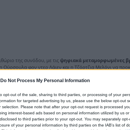
ιθώριο της συνόδου, με τις
ψηφιακά μεταμορφωμένες β
 Ούρσουλα φον ντερ Λάιεν και η Τζόρτζια Μελόνι να προ
-
Do Not Process My Personal Information
τήρα, η πρωτοβουλία σχολιάστηκε και ως περίτεχνη μορφή 
to opt-out of the sale, sharing to third parties, or processing of your per
formation for targeted advertising by us, please use the below opt-out s
age from AI-generated European
r selection. Please note that after your opt-out request is processed y
mmunity meetings in Tirana.
eing interest-based ads based on personal information utilized by us or
n original – Euronews
disclosed to third parties prior to your opt-out. You may separately opt-
losure of your personal information by third parties on the IAB’s list of