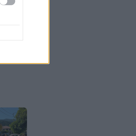
της 38χρονης Βρετανίδας
Ελίζαμπεθ Ρος
Φρίκη στη Βραζιλία σκότωσαν
19:12
15χρονο ποδοσφαιριστή σε
αγώνα ερασιτεχνικού
πρωταθλήματος, ΒΙΝΤΕΟ
Της δώρισε το ήπαρ του και
19:07
της έσωσε τη ζωή – 20 χρόνια
μετά παντρεύεται τον αδελφό
του