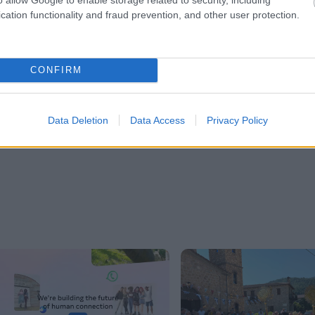
cation functionality and fraud prevention, and other user protection.
er
CONFIRM
λες τις
ειδήσεις
στο Bing News και το Google News
Data Deletion
Data Access
Privacy Policy