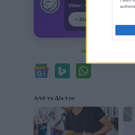
Viber:
+306909196125
authenti
Στείλε μήνυμα στο Vib
Ακολουθήστε μας για ό
Από το Δίκτυο