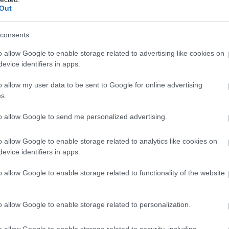
Out
αποπνικτική η ατμόσφαιρα, πότε υποχωρεί η «INES»
consents
League, που συνελήφθη με παράνομους αποκωδικοποιη
o allow Google to enable storage related to advertising like cookies on
evice identifiers in apps.
άζιες σημαίες», ποιες παραλίες ξεχωρίζουν ΦΩΤΟ
o allow my user data to be sent to Google for online advertising
ολείο, αναζητείται 15χρονος
s.
ας στη Δυτική Ελλάδα, τι δείχνουν τα στοιχεία
to allow Google to send me personalized advertising.
ζοπόρων από την 6η ΕΜΑΚ, ένας τραυματίας ΦΩΤΟ
o allow Google to enable storage related to analytics like cookies on
evice identifiers in apps.
σε» στα χέρια του νονού της
o allow Google to enable storage related to functionality of the website
 pelop.gr σε ανοιχτή γραμμή με τον Πολίτη
o allow Google to enable storage related to personalization.
λε παράπονα, καταγγελίες ή ιδέες για τη γειτονιά σου.
o allow Google to enable storage related to security, including