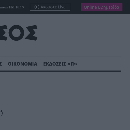
nisos FM 103.9
Ακούστε Live
Online Εφημερίδα
Σ
ΟΙΚΟΝΟΜΙΑ
ΕΚΔΟΣΕΙΣ «Π»
υ