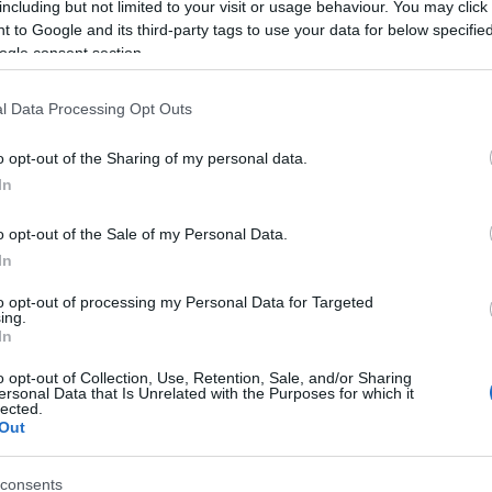
including but not limited to your visit or usage behaviour. You may click 
 to Google and its third-party tags to use your data for below specifi
everal elements that suggest that the Russian Navy is active a
ogle consent section.
o/aBzkskVBcC
l Data Processing Opt Outs
o opt-out of the Sharing of my personal data.
In
o opt-out of the Sale of my Personal Data.
In
to opt-out of processing my Personal Data for Targeted
ing.
In
o opt-out of Collection, Use, Retention, Sale, and/or Sharing
ersonal Data that Is Unrelated with the Purposes for which it
lected.
Out
consents