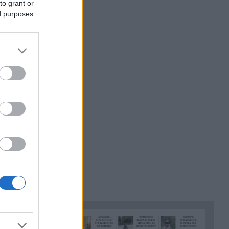
to grant or
Ακράτα: Σύλληψη για τη live
ed purposes
μουσική που ξεσήκωσε την
gain in the
περιοχή
Επιχείρηση διάσωσης στην
9:52
Κρήτη: Εντοπίστηκαν 40
μετανάστες νότια της
Ιεράπετρας
«Ένα παιδί μετράει τ’ άστρα»
9:42
του Μενέλαου Λουντέμη στην
Αρχαία Ολυμπία
Τρόμος σε κατάστημα στο
9:35
Αίγιο: Την χτύπησαν και της
πήραν τα χρήματα –
Χειροπέδες σε δύο αλλοδαπές
Σήμερα το τελευταίο «αντίο»
9:27
στον Λάκη Χαλκιά