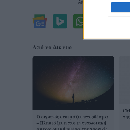
Ακολουθήστε μας για ό
Από το Δίκτυο
CMF
Ο ουρανός ετοιμάζει υπερθέαμα
της
– Πλησιάζει η πιο εντυπωσιακή
αστρονομική ημέρα της χρονιάς