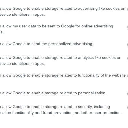
2022
o allow Google to enable storage related to advertising like cookies on
rating with 🇺🇸CSG 10? Interesting spot of a ~134M warship
evice identifiers in apps.
t north of them). I know the Andrea Doria was with them but
o allow my user data to be sent to Google for online advertising
ec 20, 2022)
pic.twitter.com/JreW8WefbO
s.
20, 2022
to allow Google to send me personalized advertising.
o allow Google to enable storage related to analytics like cookies on
 pelop.gr σε ανοιχτή γραμμή με τον Πολίτη
evice identifiers in apps.
λε παράπονα, καταγγελίες ή ιδέες για τη γειτονιά σου.
o allow Google to enable storage related to functionality of the website
o allow Google to enable storage related to personalization.
er
o allow Google to enable storage related to security, including
cation functionality and fraud prevention, and other user protection.