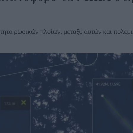
τητα ρωσικών πλοίων, μεταξύ αυτών και πολεμι