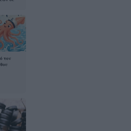
ό τον
ύθου