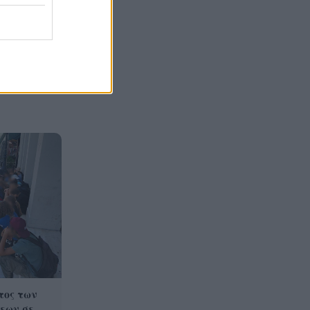
ακολούθων του BINTEO
τος των
εων σε