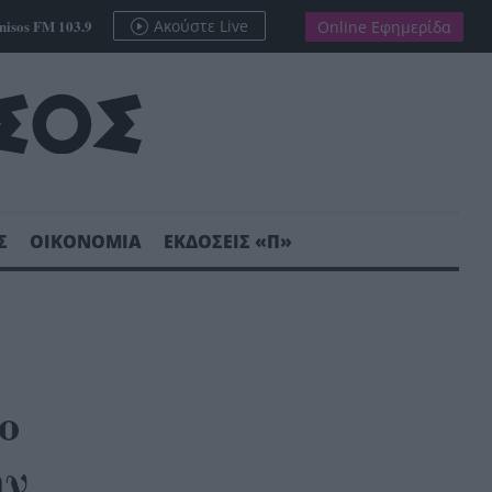
nisos FM 103.9
Ακούστε Live
Online Εφημερίδα
Σ
ΟΙΚΟΝΟΜΙΑ
ΕΚΔΟΣΕΙΣ «Π»
ο
ην