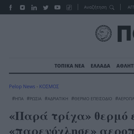
ΑΓ
ΤΟΠΙΚΑ ΝΕΑ
ΕΛΛΑΔΑ
ΑΘΛΗΤ
Pelop News
-
ΚΟΣΜΟΣ
#
#
#
#
#
ΗΠΑ
ΡΩΣΊΑ
ΑΔΡΙΑΤΙΚΉ
ΘΕΡΜΌ ΕΠΕΙΣΌΔΙΟ
ΑΕΡΟΠ
«Παρά τρίχα» θερμό ε
«παρενόχλησε» αερο