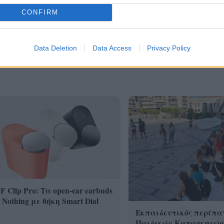
λες τις
ειδήσεις
στο Bing News και το Google News
CONFIRM
Data Deletion
Data Access
Privacy Policy
 Clip Pro: Τα open-ear earbuds
 Nothing με θήκη Smart Dial
Εκπαιδευτικός περίπα
Παιδικών Κατασκηνώσ