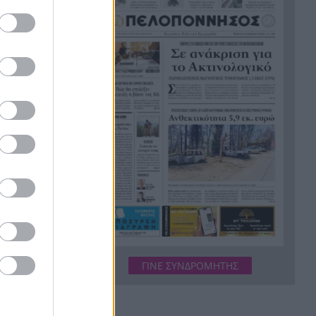
Ακίνητα κοντά στη θάλασσα:
9:20
Πού «χτυπάνε κόκκινο» οι
 4.6km south
τιμές στην Πελοπόννησο
 she is
Ράλι για τον χρυσό: Έσπασε το
9:11
φράγμα των 4.300 δολαρίων
Ιός Δυτικού Νείλου: 65 τα
9:03
κρούσματα και 6 οι νεκροί
στην Ελλάδα, 23 νέα
κρούσματα σε μια εβδομάδα
«Καμίνι» η χώρα το
8:55
Σαββατοκύριακο: Πού θα
χτυπήσουν 40άρια –
Καμπανάκι για επικίνδυνα
μελτέμια
ΓΙΝΕ ΣΥΝΔΡΟΜΗΤΗΣ
Σοκ στο Μεξικό: Εκτέλεσαν εν
8:47
ψυχρώ 25χρονο TikToker
μπροστά στα μάτια των