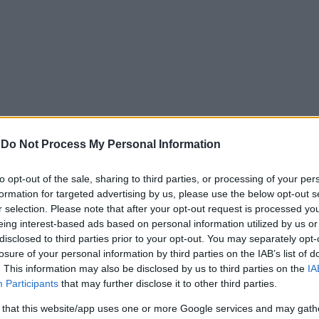
-
Do Not Process My Personal Information
to opt-out of the sale, sharing to third parties, or processing of your per
formation for targeted advertising by us, please use the below opt-out s
ά πλοία συγκεντρώθηκαν στα στενά του Οτράντο, εκεί όπ
r selection. Please note that after your opt-out request is processed y
ουν την Ιταλία με βαλκανικές χώρες.
eing interest-based ads based on personal information utilized by us or
disclosed to third parties prior to your opt-out. You may separately opt-
αι κατασκοπευτικό, παρέμεινε ακίνητο για αρκετές ώρες, ενώ
losure of your personal information by third parties on the IAB’s list of
κρινίζεται πλησίασε πάρα πολύ το γνωστό αεροπλανοφόρο.
. This information may also be disclosed by us to third parties on the
IA
Participants
that may further disclose it to other third parties.
α κορβέτα.
 that this website/app uses one or more Google services and may gath