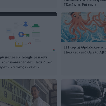
Πλαζ και Ροΐτικα
Η Γιορτή Θράψαλου απ
Πολιτιστικό Ομιλο Αβ
σιμοποιείς Google passkeys
 τους κωδικούς σου; Και όμως
ρούν να τους κλέψουν