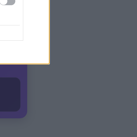
τος
. Σε μια
Ταϊλάνδης με 9 νεκρούς
 κλήση του
Τεράστιο πλήγμα και βαρύ
 τον
16:12
πένθος για τον Λιονέλ Μέσι,
πέθανε ο πατέρας του