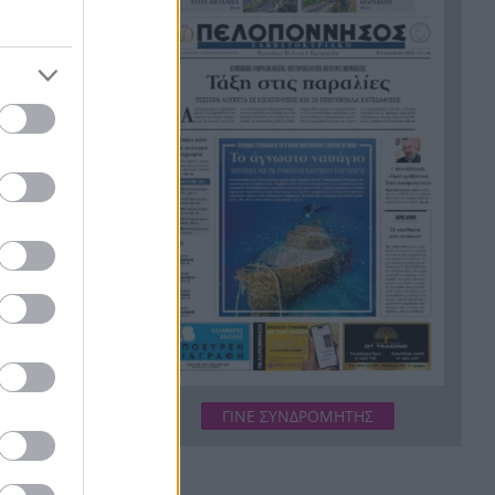
των κρουσμάτων για τον ιό
του Δυτικού Νείλου
Χωροταξικό για τον Τουρισμό:
16:44
Νέοι όροι για ξενοδοχεία,
βραχυχρόνιες μισθώσεις και
προστατευόμενες περιοχές
Κάνναβη, skunk, 90.000 ευρώ
16:33
και τρεις συλλήψεις στην
ς Ασφάλειας
Αττική, ΒΙΝΤΕΟ
πως «
είναι
χολείο με
«Ιδιαίτερα δυσμενείς
16:24
πυρομετεωρολογικές συνθήκες
αναμένονται το επόμενο
α σε
48ωρο», κόκκινος συναγερμός
για 6 περιφέρειες
 σχολείου,
ΓΙΝΕ ΣΥΝΔΡΟΜΗΤΗΣ
«Φοβόμουν ότι θα πεθάνω»:
16:22
Μαθήτρια περιγράφει την
 του
επίθεση σε σχολείο της