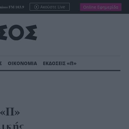
nisos FM 103.9
Ακούστε Live
Online Εφημερίδα
Σ
ΟΙΚΟΝΟΜΙΑ
ΕΚΔΟΣΕΙΣ «Π»
 «Π»
ικής