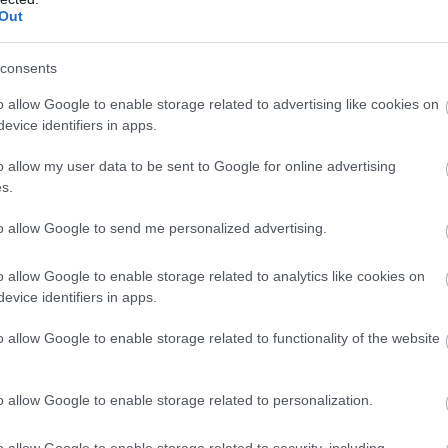
Out
consents
o allow Google to enable storage related to advertising like cookies on
evice identifiers in apps.
o allow my user data to be sent to Google for online advertising
s.
νωσης από το Τμήμα Δίωξης Ναρκωτικών της Υποδιεύθυνση
ότημα Μαρούδα,
έμπειρος αξιωματικός τόνισε στην «Π»
to allow Google to send me personalized advertising.
υνομικά χρονικά να είναι τόσο οργανωμένο μέσα σε σ
o allow Google to enable storage related to analytics like cookies on
evice identifiers in apps.
από τη μύτη των καθηγητών
. Σε τρία διαφορετικά σημεί
ητες ναρκωτικών και μια ζυγαριά ακριβείας. Σύμφωνα με
o allow Google to enable storage related to functionality of the website
οή στο κυλικείο ύψους περίπου 2 μέτρων, στο ισόγειο του
 σε σκάλα, είχαν μετατραπεί σε αποθηκευτικούς χώρους.
o allow Google to enable storage related to personalization.
ούσαν οι μαθητές εντός και εκτός σχολείου, καθ’ υπόδειξη
o allow Google to enable storage related to security, including