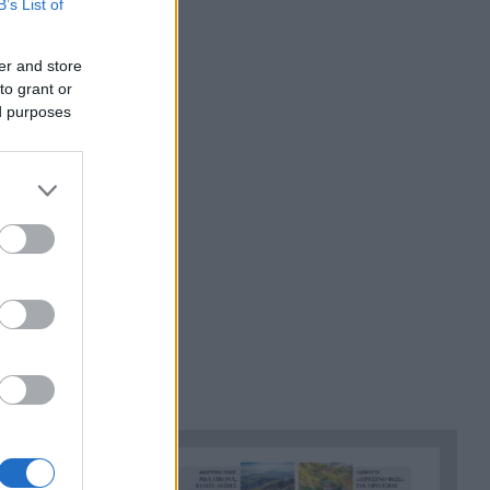
B’s List of
Τραγωδία, ανασύρθηκε νεκρός
17:34
ωση του
43χρονος από τη θάλασσα
er and store
ρηστών
τα
ανάμεσα σε Αγκίστρι και
to grant or
Αίγινα
ed purposes
Άντι Μπέρναμ: Η συγκινητική
17:29
εξομολόγηση για τον πατέρα
ενώ
του που πάσχει από
α,
Αλτσχάιμερ
«Κάτι θα κάνουμε στην
17:22
Αθήνα»: Η Άννα Βίσση άκουσε
Τσιτσάνη στο Φισκάρδο και
πήρε την κάρτα της μπάντας
Στα ύψη το μοσχάρι: 28,4%
16:52
ακριβότερο από τον Δεκέμβριο
του 2024
Έως τον Οκτώβριο η έξαρση
16:50