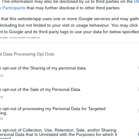
άνωσης και εξετάζονται οι επαφές τους.
. This information may also be disclosed by us to third parties on the
IA
Participants
that may further disclose it to other third parties.
εραν στην εφημερίδα «Πελοπόννησος» πως για την περίπτ
 that this website/app uses one or more Google services and may gath
νομικούς
έχουν ταυτοποιηθεί τα στοιχεία μαθητών – χ
including but not limited to your visit or usage behaviour. You may click 
φία.
 to Google and its third-party tags to use your data for below specifi
ogle consent section.
ακισθέντος για την υπόθεση
, ο οποίος προ τριμήνου και 
l Data Processing Opt Outs
υπό την απειλή μαχαιριού σε πρακτορείο ΟΠΑΠ, στην Πάτρ
o opt-out of the Sharing of my personal data.
ς.
In
o opt-out of the Sale of my Personal Data.
In
to opt-out of processing my Personal Data for Targeted
ing.
In
o opt-out of Collection, Use, Retention, Sale, and/or Sharing
ersonal Data that Is Unrelated with the Purposes for which it
lected.