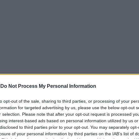
-
Do Not Process My Personal Information
to opt-out of the sale, sharing to third parties, or processing of your per
ες αποκαλύψεις για το κύκλωμα ναρκωτικών, η «τιμω
formation for targeted advertising by us, please use the below opt-out s
r selection. Please note that after your opt-out request is processed y
eing interest-based ads based on personal information utilized by us or
ΠΑΛ στην Αγίας Σοφίας (τέρμα) και το 17ο Γυμνάσιο στ
disclosed to third parties prior to your opt-out. You may separately opt-
 τεσσάρων ανηλίκων που είχαν στρατολογηθεί ως βαπ
losure of your personal information by third parties on the IAB’s list of