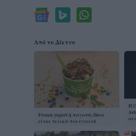
Από το Δίκτυο
Η 
Ast
Frozen yogurt ή παγωτό; Ποιο
αι
είναι τελικά πιο υγιεινό