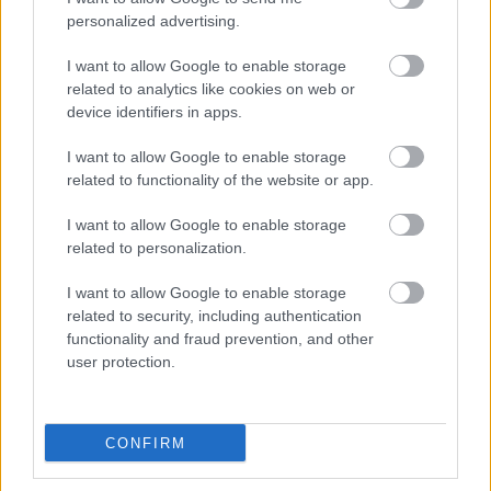
Το «ντόνατ» της OpenAI: Όλα όσα ξέρουμε για την
personalized advertising.
πρώτη της συσκευή με υπογραφή Jony Ive
I want to allow Google to enable storage
related to analytics like cookies on web or
device identifiers in apps.
I want to allow Google to enable storage
related to functionality of the website or app.
I want to allow Google to enable storage
related to personalization.
I want to allow Google to enable storage
related to security, including authentication
functionality and fraud prevention, and other
user protection.
Η Περιφέρεια Δυτικής Ελλάδας επικεφαλής σε νέο
ευρωπαϊκό έργο για την υγιή γήρανση και την τεχνητή
CONFIRM
νοημοσύνη στην υγεία