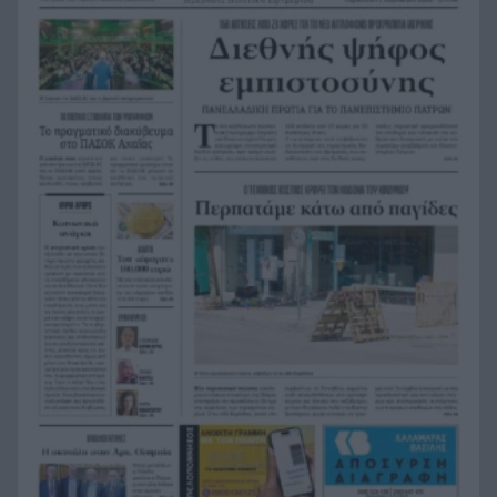
80 νεκροί και δεκάδες οικογένειες χωρίς
16:49
απαντήσεις: Η δραματική επιχείρηση
ταυτοποίησης στη Θέουτα
Φωτιά στο Στεφάνι Κορινθίας – Μήνυμα 112 και
16:43
μεγάλη κινητοποίηση της Πυροσβεστικής
Μάστορας και Μελίνα Νικολαΐδη στο ίδιο beach
16:39
bar στην Πάρο – Οι εικόνες που άναψαν φωτιές
στα social
Θάσος: Επιχείρηση διάσωσης 18χρονου
16:35
τραυματία στο Υψάριο
«Όσο και να το θέλουμε, το σώμα μας φωνάζει
16:27
όχι»: Η εξομολόγηση της Ανδρομάχης
Red Code: Σε ποιες περιοχές θα είναι πολύ
16:25
υψηλός κίνδυνος πυρκαγιάς το Σάββατο