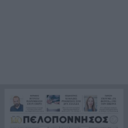
Η Τεχνητή Νοημοσύνη «έφτιαξε» 16 ιούς που
17:12
δεν υπάρχουν στη φύση – Γιατί οι επιστήμονες
προειδοποιούν
Επενδύει στο μέλλον η ΑΕ Γλαύκου Έσπερου,
17:12
στην εποχή της Elite League και με τον Στάθη
Καρατζά
«Μείνετε στα σπίτια σας»: Μασκοφόροι με όπλα
17:09
στέλνουν απειλητικό μήνυμα στην Κορσική
Μέχρι 600 ευρώ για διακοπές: Δείτε αν ανοίγει
17:04
σήμερα το ΑΦΜ σας και ποια όρια αυξήθηκαν
«Σε ψάχνω»: Κλόουν εμφανίζεται σε κάμερα
17:03
σπιτιού λίγο πριν βρεθεί νεκρός 78χρονος
Σχεδόν 1 δισ. ευρώ ρυθμισμένες οφειλές μέσω
17:00
του Εξωδικαστικού Μηχανισμού στη Δυτική
Ελλάδα