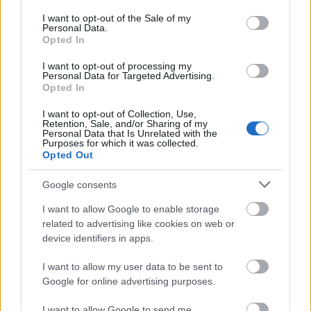
consent section.
I want to opt-out of the Sale of my
Personal Data.
Opted In
I want to opt-out of processing my
«Φίλτρο» της ΑΑΔΕ στις τραπεζικές καταθέσεις: Πότε
Personal Data for Targeted Advertising.
το χαρτζιλίκι και οι αναλήψεις θεωρούνται κρυφή
Opted In
δωρεά
I want to opt-out of Collection, Use,
Retention, Sale, and/or Sharing of my
Personal Data that Is Unrelated with the
Purposes for which it was collected.
Opted Out
Google consents
I want to allow Google to enable storage
related to advertising like cookies on web or
device identifiers in apps.
I want to allow my user data to be sent to
Google for online advertising purposes.
I want to allow Google to send me