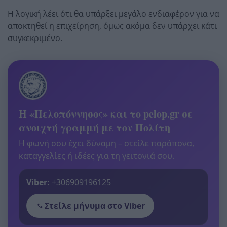
Η λογική λέει ότι θα υπάρξει μεγάλο ενδιαφέρον για να
αποκτηθεί η επιχείρηση, όμως ακόμα δεν υπάρχει κάτι
συγκεκριμένο.
Η «Πελοπόννησος» και το pelop.gr σε
ανοιχτή γραμμή με τον Πολίτη
Η φωνή σου έχει δύναμη – στείλε παράπονα,
καταγγελίες ή ιδέες για τη γειτονιά σου.
Viber:
+306909196125
Στείλε μήνυμα στο Viber