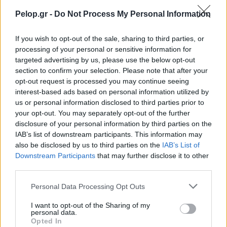
Pelop.gr -
Do Not Process My Personal Information
If you wish to opt-out of the sale, sharing to third parties, or
processing of your personal or sensitive information for
targeted advertising by us, please use the below opt-out
section to confirm your selection. Please note that after your
opt-out request is processed you may continue seeing
Διανομή τροφής για αδέσποτα από τον Δήμο Πατρέων
interest-based ads based on personal information utilized by
ΦΩΤΟ
us or personal information disclosed to third parties prior to
your opt-out. You may separately opt-out of the further
disclosure of your personal information by third parties on the
IAB’s list of downstream participants. This information may
also be disclosed by us to third parties on the
IAB’s List of
Downstream Participants
that may further disclose it to other
third parties.
Please note that this website/app uses one or more Google
Personal Data Processing Opt Outs
services and may gather and store information including but
not limited to your visit or usage behaviour. You may click to
I want to opt-out of the Sharing of my
personal data.
grant or deny consent to Google and its third-party tags to
Opted In
use your data for below specified purposes in below Google