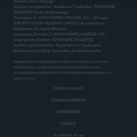
Domain name: Pelop.gr
Νόμιμος Εκπρόσωπος - Διευθύνων Σύμβουλος: ΛΟΥΛΟΥΔΗΣ
ΘΕΟΔΩΡΟΣ (louloudis@pelop.gr)
Ιδιοκτησία: Π. ΗΛΕΚΤΡΟΝΙΚΕΣ ΕΚΔΟΣΕΙΣ Ι.Κ.Ε. - Μέτοχοι:
FORUMSTUDIUM HOLDINGS LIMITED / Κωνσταντίνος
Καράπαπας /Σωτήρης Μπέσκος
Δικαιούχος Domain: Π. ΗΛΕΚΤΡΟΝΙΚΕΣ ΕΚΔΟΣΕΙΣ Ι.Κ.Ε. -
Διαχειριστής Domain: ΛΟΥΛΟΥΔΗΣ ΘΕΟΔΩΡΟΣ
Διευθυντής Ιστοσελίδας: Κωνσταντίνος Καράπαπας
Διευθυντής Σύνταξης: Απόστολος Αναστασόπουλος
ΤΟ WWW.PELOP.GR ΣΥΜΜΟΡΦΩΝΕΤΑΙ ΜΕ ΤΗ ΣΥΣΤΑΣΗ (ΕΕ) 2018/334 ΤΗΣ
ΕΠΙΤΡΟΠΗΣ ΤΗΣ 1ΗΣ ΜΑΡΤΙΟΥ 2018 ΣΧΕΤΙΚΑ ΜΕ ΤΑ ΜΕΤΡΑ ΓΙΑ ΤΗΝ
ΑΠΟΤΕΛΕΣΜΑΤΙΚΗ ΑΝΤΙΜΕΤΩΠΙΣΗ ΤΟΥ ΠΑΡΑΝΟΜΟΥ ΠΕΡΙΕΧΟΜΕΝΟΥ ΣΤΟ
ΔΙΑΔΙΚΤΥΟ (L 63).
ΠΡΟΦΙΛ ΕΤΑΙΡΙΑΣ
ΣΗΜΕΙΑ ΔΙΑΝΟΜΗΣ
ΕΠΙΚΟΙΝΩΝΙΑ
ΕΙΔΗΣΕΙΣ
Οι ειδήσεις σε tag