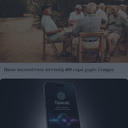
Ποιοι δικαιούνται σύνταξη 409 ευρώ χωρίς ένσημα