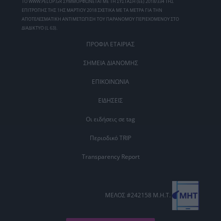
ΤΟ WWW.PELOP.GR ΣΥΜΜΟΡΦΩΝΕΤΑΙ ΜΕ ΤΗ ΣΥΣΤΑΣΗ (ΕΕ) 2018/334 ΤΗΣ
ΕΠΙΤΡΟΠΗΣ ΤΗΣ 1ΗΣ ΜΑΡΤΙΟΥ 2018 ΣΧΕΤΙΚΑ ΜΕ ΤΑ ΜΕΤΡΑ ΓΙΑ ΤΗΝ
ΑΠΟΤΕΛΕΣΜΑΤΙΚΗ ΑΝΤΙΜΕΤΩΠΙΣΗ ΤΟΥ ΠΑΡΑΝΟΜΟΥ ΠΕΡΙΕΧΟΜΕΝΟΥ ΣΤΟ
ΔΙΑΔΙΚΤΥΟ (L 63).
ΠΡΟΦΙΛ ΕΤΑΙΡΙΑΣ
ΣΗΜΕΙΑ ΔΙΑΝΟΜΗΣ
ΕΠΙΚΟΙΝΩΝΙΑ
ΕΙΔΗΣΕΙΣ
Οι ειδήσεις σε tag
Περιοδικό TRIP
Transparency Report
ΜΕΛΟΣ #242158 Μ.Η.Τ.