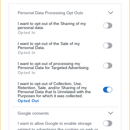
third parties.
Please note that this website/app uses one or more Google
Personal Data Processing Opt Outs
Το άθλημα της μακροζωίας: Χαρίζει έως και 5
services and may gather and store information including but
επιπλέον χρόνια ζωής
not limited to your visit or usage behaviour. You may click to
I want to opt-out of the Sharing of my
personal data.
grant or deny consent to Google and its third-party tags to
Opted In
use your data for below specified purposes in below Google
consent section.
I want to opt-out of the Sale of my
Personal Data.
Opted In
I want to opt-out of processing my
Personal Data for Targeted Advertising.
Opted In
I want to opt-out of Collection, Use,
Retention, Sale, and/or Sharing of my
Personal Data that Is Unrelated with the
Purposes for which it was collected.
Opted Out
Άνευ προηγουμένου τα pre orders του GTA 6
Google consents
I want to allow Google to enable storage
related to advertising like cookies on web or