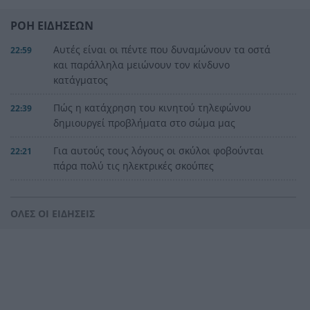
ΡΟΗ ΕΙΔΗΣΕΩΝ
Αυτές είναι οι πέντε που δυναμώνουν τα οστά
22:59
και παράλληλα μειώνουν τον κίνδυνο
κατάγματος
Πώς η κατάχρηση του κινητού τηλεφώνου
22:39
δημιουργεί προβλήματα στο σώμα μας
Για αυτούς τους λόγους οι σκύλοι φοβούνται
22:21
πάρα πολύ τις ηλεκτρικές σκούπες
Ξυλοδαρμός Βρετανού στην Κρήτη από πέντε
22:00
νεαρούς νταήδες
ΟΛΕΣ ΟΙ ΕΙΔΗΣΕΙΣ
Ευρωπαϊκό πρωτάθλημα στίβου με Τεντόγλου,
21:55
Καραλή, Στεφανίδη, Ντρισμπιώτη, Τζένγκο
Η αβλεψία στην τραγωδία της Πάρου, έτσι έγινε
21:45
το μεγάλο κακό με τον πνιγμό του 4χρονου,
πολλά τα ερωτηματικά