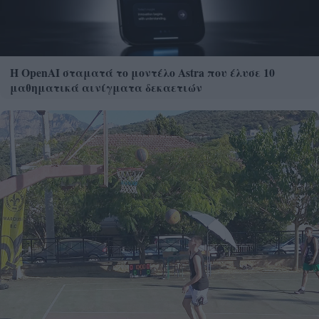
Η OpenAI σταματά το μοντέλο Astra που έλυσε 10
μαθηματικά αινίγματα δεκαετιών