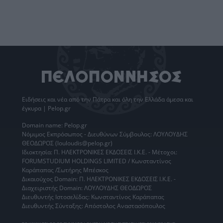
Ειδήσεις
και νέα από την
Πάτρα
και όλη την Ελλάδα άμεσα και
έγκυρα | Pelop.gr
Domain name: Pelop.gr
Νόμιμος Εκπρόσωπος - Διευθύνων Σύμβουλος: ΛΟΥΛΟΥΔΗΣ
ΘΕΟΔΩΡΟΣ (louloudis@pelop.gr)
Ιδιοκτησία: Π. ΗΛΕΚΤΡΟΝΙΚΕΣ ΕΚΔΟΣΕΙΣ Ι.Κ.Ε. - Μέτοχοι:
FORUMSTUDIUM HOLDINGS LIMITED / Κωνσταντίνος
Καράπαπας /Σωτήρης Μπέσκος
Δικαιούχος Domain: Π. ΗΛΕΚΤΡΟΝΙΚΕΣ ΕΚΔΟΣΕΙΣ Ι.Κ.Ε. -
Διαχειριστής Domain: ΛΟΥΛΟΥΔΗΣ ΘΕΟΔΩΡΟΣ
Διευθυντής Ιστοσελίδας: Κωνσταντίνος Καράπαπας
Διευθυντής Σύνταξης: Απόστολος Αναστασόπουλος