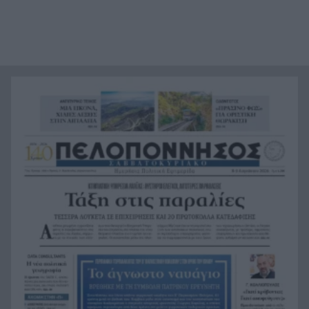
«Ας αναπαυτεί εν ειρήνη», Ρεάλ, Μπαρτσελόνα
20:12
και Ομοσπονδία Αργεντινής για τον χαμό του
πατέρα του Μέσι
Οι πνιγμοί είναι συνήθως «βουβοί»: Η
20:00
διασώστρια Δήμητρα Παναγιωτοπούλου για τις
εμπειρίες και το απαιτητικό της επάγγελμα
«Λένε προδότες και πληρωμένους όσους
19:48
αποχωρούν», διαζύγιο με αιχμές στο κόμμα
Καρυστιανού
Η Ελλάδα θα διεκδικήσει την 9η θέση στο
19:36
Παγκόσμιο πρωτάθλημα Παίδων
Τεσσάρων χρονών παιδί βρέθηκε νεκρό σε
19:24
πισίνα στην Πάρο, ανείπωτη τραγωδία
Μπαράζ συλλήψεων για ναρκωτικά σε Κέρκυρα
19:12
και Λευκάδα