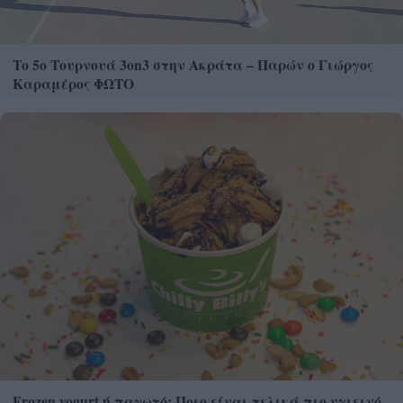
Το 5ο Τουρνουά 3on3 στην Ακράτα – Παρών ο Γιώργος
Καραμέρος ΦΩΤΟ
Frozen yogurt ή παγωτό; Ποιο είναι τελικά πιο υγιεινό