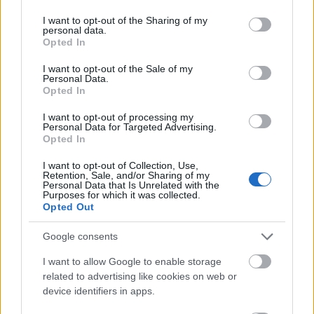
services and may gather and store information including but
not limited to your visit or usage behaviour. You may click to
I want to opt-out of the Sharing of my
personal data.
grant or deny consent to Google and its third-party tags to
Opted In
use your data for below specified purposes in below Google
consent section.
I want to opt-out of the Sale of my
Personal Data.
Opted In
I want to opt-out of processing my
Personal Data for Targeted Advertising.
Opted In
I want to opt-out of Collection, Use,
Retention, Sale, and/or Sharing of my
Personal Data that Is Unrelated with the
Purposes for which it was collected.
Opted Out
Google consents
Η εορτή της Μεταμόρφωσης στον Ψαθόπυργο ΦΩΤΟ
I want to allow Google to enable storage
related to advertising like cookies on web or
device identifiers in apps.