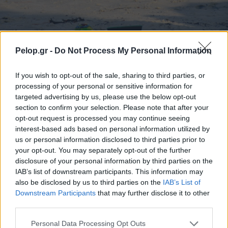
Τουρισμός για Ολους 2026: Τα SOS για να κερδίσετε το
Pelop.gr -
Do Not Process My Personal Information
voucher διακοπών
If you wish to opt-out of the sale, sharing to third parties, or
processing of your personal or sensitive information for
targeted advertising by us, please use the below opt-out
section to confirm your selection. Please note that after your
opt-out request is processed you may continue seeing
interest-based ads based on personal information utilized by
us or personal information disclosed to third parties prior to
your opt-out. You may separately opt-out of the further
disclosure of your personal information by third parties on the
IAB’s list of downstream participants. This information may
also be disclosed by us to third parties on the
IAB’s List of
Downstream Participants
that may further disclose it to other
Το Minecraft έρχεται στο Nintendo Switch 2 όπως δεν το
third parties.
έχετε ξαναδεί
Please note that this website/app uses one or more Google
Personal Data Processing Opt Outs