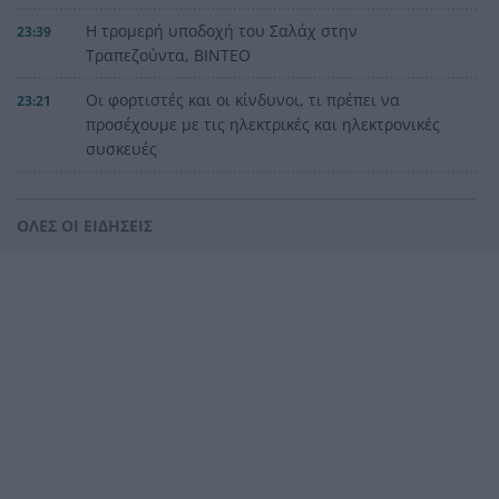
Η τρομερή υποδοχή του Σαλάχ στην
23:39
Τραπεζούντα, ΒΙΝΤΕΟ
Οι φορτιστές και οι κίνδυνοι, τι πρέπει να
23:21
προσέχουμε με τις ηλεκτρικές και ηλεκτρονικές
συσκευές
Στην Αθήνα η 46χρονη που κατηγορείται για
23:02
συμμετοχή στην τραγωδία της Marfin
ΟΛΕΣ ΟΙ ΕΙΔΗΣΕΙΣ
Ο ΠΑΟΚ τα έκανε θάλασσα και τώρα τρέχει
22:56
Έρχονται νέα 40άρια, αλλά και ισχυρά μελτέμια
22:48
το επόμενο τριήμερο
Η μεγάλη κλήρωση του Τζόκερ
22:36
Η Παναχαϊκή ανακοίνωσε πρωτότυπα και
22:24
Νικολάου, ΦΩΤΟ
«Δεν χάσαμε μόνο ένα σπίτι», η τρομερή ιστορία
22:12