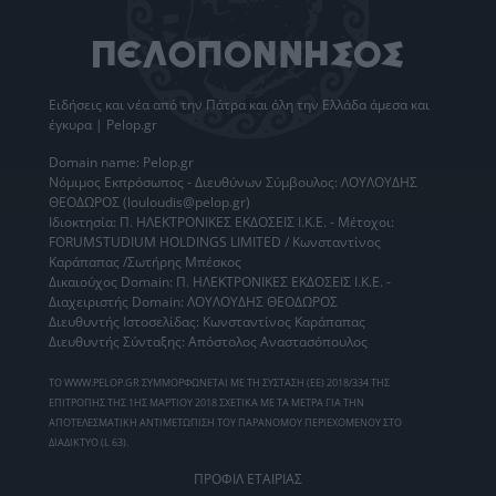
Ειδήσεις
και νέα από την
Πάτρα
και όλη την Ελλάδα άμεσα και
έγκυρα | Pelop.gr
Domain name: Pelop.gr
Νόμιμος Εκπρόσωπος - Διευθύνων Σύμβουλος: ΛΟΥΛΟΥΔΗΣ
ΘΕΟΔΩΡΟΣ (louloudis@pelop.gr)
Ιδιοκτησία: Π. ΗΛΕΚΤΡΟΝΙΚΕΣ ΕΚΔΟΣΕΙΣ Ι.Κ.Ε. - Μέτοχοι:
FORUMSTUDIUM HOLDINGS LIMITED / Κωνσταντίνος
Καράπαπας /Σωτήρης Μπέσκος
Δικαιούχος Domain: Π. ΗΛΕΚΤΡΟΝΙΚΕΣ ΕΚΔΟΣΕΙΣ Ι.Κ.Ε. -
Διαχειριστής Domain: ΛΟΥΛΟΥΔΗΣ ΘΕΟΔΩΡΟΣ
Διευθυντής Ιστοσελίδας: Κωνσταντίνος Καράπαπας
Διευθυντής Σύνταξης: Απόστολος Αναστασόπουλος
ΤΟ WWW.PELOP.GR ΣΥΜΜΟΡΦΩΝΕΤΑΙ ΜΕ ΤΗ ΣΥΣΤΑΣΗ (ΕΕ) 2018/334 ΤΗΣ
ΕΠΙΤΡΟΠΗΣ ΤΗΣ 1ΗΣ ΜΑΡΤΙΟΥ 2018 ΣΧΕΤΙΚΑ ΜΕ ΤΑ ΜΕΤΡΑ ΓΙΑ ΤΗΝ
ΑΠΟΤΕΛΕΣΜΑΤΙΚΗ ΑΝΤΙΜΕΤΩΠΙΣΗ ΤΟΥ ΠΑΡΑΝΟΜΟΥ ΠΕΡΙΕΧΟΜΕΝΟΥ ΣΤΟ
ΔΙΑΔΙΚΤΥΟ (L 63).
ΠΡΟΦΙΛ ΕΤΑΙΡΙΑΣ