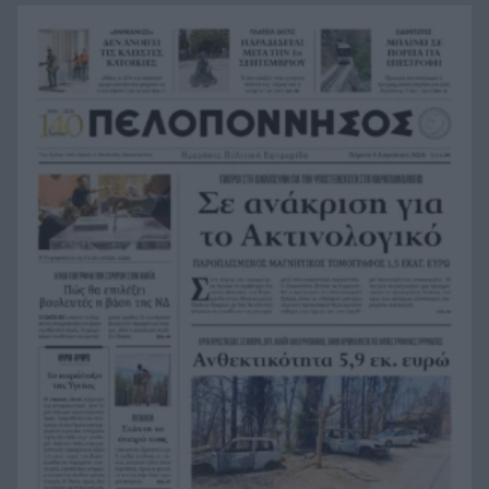
τεχνικής νοημοσύνης, οι μαθητές θα
παρουσιάσουν προφορικά τις εργασίες τους
Το τελευταίο «αντίο» στην τελετή αποτέφρωσης
20:36
του συντονιστή που σκοτώθηκε μετά τη
σύγκρουση ελικοπτέρων στην Ψάθα, ΦΩΤΟ
Στιγμές αγωνίας και θρίλερ στο Αίγιο: Οδηγός
20:24
λεωφορείου έχασε τις αισθήσεις του και τη ζωή
του! ΦΩΤΟ
Κόκκινα τα 118 κτίρια στις 325 αυτοψίες των
20:12
πληγεισών περιοχών από τις καταστροφικές
πυρκαγιές
Η ανακοίνωση της ΕΑΠ για Βασιλάκο και
20:00
Μαμάση
Γιατί οδηγήθηκαν στη φυλακή οι οι δύο Ινδοί,
19:48
που κατηγορούνται για τη δολοφονία του
58χρονου ψυχολόγου στο Ναύπλιο, ΒΙΝΤΕΟ