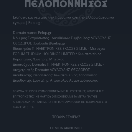
Ειδήσεις
και νέα από την
Πάτρα
και όλη την Ελλάδα άμεσα και
έγκυρα | Pelop.gr
Domain name: Pelop.gr
Νόμιμος Εκπρόσωπος - Διευθύνων Σύμβουλος: ΛΟΥΛΟΥΔΗΣ
ΘΕΟΔΩΡΟΣ (louloudis@pelop.gr)
Ιδιοκτησία: Π. ΗΛΕΚΤΡΟΝΙΚΕΣ ΕΚΔΟΣΕΙΣ Ι.Κ.Ε. - Μέτοχοι:
FORUMSTUDIUM HOLDINGS LIMITED / Κωνσταντίνος
Καράπαπας /Σωτήρης Μπέσκος
Δικαιούχος Domain: Π. ΗΛΕΚΤΡΟΝΙΚΕΣ ΕΚΔΟΣΕΙΣ Ι.Κ.Ε. -
Διαχειριστής Domain: ΛΟΥΛΟΥΔΗΣ ΘΕΟΔΩΡΟΣ
Διευθυντής Ιστοσελίδας: Κωνσταντίνος Καράπαπας
Διευθυντής Σύνταξης: Απόστολος Αναστασόπουλος
ΤΟ WWW.PELOP.GR ΣΥΜΜΟΡΦΩΝΕΤΑΙ ΜΕ ΤΗ ΣΥΣΤΑΣΗ (ΕΕ) 2018/334 ΤΗΣ
ΕΠΙΤΡΟΠΗΣ ΤΗΣ 1ΗΣ ΜΑΡΤΙΟΥ 2018 ΣΧΕΤΙΚΑ ΜΕ ΤΑ ΜΕΤΡΑ ΓΙΑ ΤΗΝ
ΑΠΟΤΕΛΕΣΜΑΤΙΚΗ ΑΝΤΙΜΕΤΩΠΙΣΗ ΤΟΥ ΠΑΡΑΝΟΜΟΥ ΠΕΡΙΕΧΟΜΕΝΟΥ ΣΤΟ
ΔΙΑΔΙΚΤΥΟ (L 63).
ΠΡΟΦΙΛ ΕΤΑΙΡΙΑΣ
ΣΗΜΕΙΑ ΔΙΑΝΟΜΗΣ