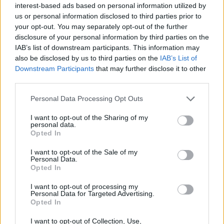
ΚΟΣΜΟΣ
interest-based ads based on personal information utilized by
us or personal information disclosed to third parties prior to
Σε ψηφοφορία σήμερα στην ευρωβουλή το νέο
your opt-out. You may separately opt-out of the further
σύμφωνο για τη μετανάστευση και το άσυλο
disclosure of your personal information by third parties on the
IAB’s list of downstream participants. This information may
also be disclosed by us to third parties on the
IAB’s List of
Downstream Participants
that may further disclose it to other
third parties.
Please note that this website/app uses one or more Google
Personal Data Processing Opt Outs
services and may gather and store information including but
not limited to your visit or usage behaviour. You may click to
I want to opt-out of the Sharing of my
personal data.
grant or deny consent to Google and its third-party tags to
Opted In
use your data for below specified purposes in below Google
consent section.
I want to opt-out of the Sale of my
Personal Data.
Opted In
I want to opt-out of processing my
Personal Data for Targeted Advertising.
Opted In
I want to opt-out of Collection, Use,