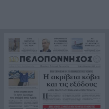
από τη θάλασσα, συγκλονιστικές υποβρύχιες
εικόνες
Το απόλυτο summer roadtrip από την άγρια
21:12
Μάνη στην καστροπολιτεία της Μονεμβασίας
Σύμη: Εντοπίστηκε σορός άνδρα στον Πανορμίτη
21:02
– Πιθανότατα ανήκει στον αγνοούμενο Γερμανό
τουρίστα
Συμφωνία Ιράν – Ομάν για νέα ναυτιλιακή
20:51
διαδρομή στα Στενά του Ορμούζ
Ήττα-αποκλεισμός για την Εθνική Nέων
20:38
Γυναικών στο Ευρωπαϊκό
Δικαστικό μπλόκο στους δασμούς Τραμπ:
20:33
Επιστρέφονται 100 δισεκατομμύρια δολάρια σε
επιχειρήσεις
Αιγιάλεια: Ήρθαν από τη Βρετανία για μια νέα
20:25
ζωή και η πυρκαγιά τους άφησε στο δρόμο!