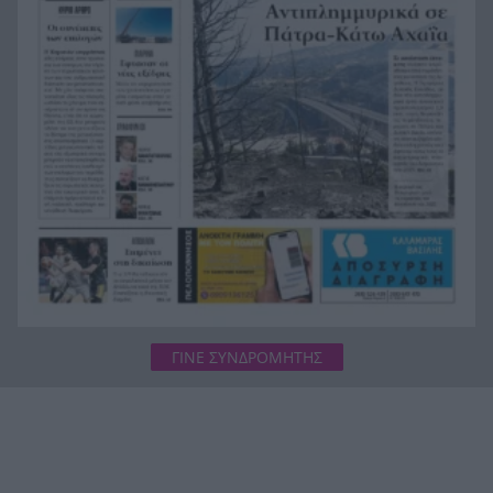
Φωτιά Αττικοβοιωτία: Όλα τα μέτρα στήριξης
20:13
για τους πυρόπληκτους – Τα ποσά των
επιδομάτων και η στεγαστική συνδρομή
ΓΙΝΕ ΣΥΝΔΡΟΜΗΤΗΣ