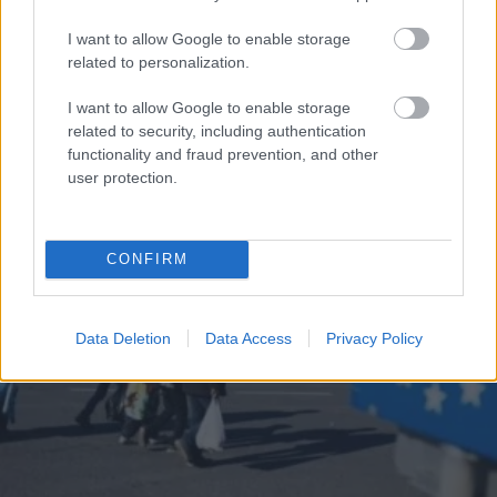
ΠΟΛΙΤΙΚΗ
Συνάντηση Σακελλαροπούλου – Σχοινά: Στο
I want to allow Google to enable storage
related to personalization.
επίκεντρο το Νέο Σύμφωνο για τη
Μετανάστευση και το Άσυλο
I want to allow Google to enable storage
related to security, including authentication
functionality and fraud prevention, and other
user protection.
CONFIRM
Data Deletion
Data Access
Privacy Policy