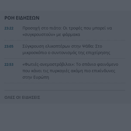
ΡΟΗ ΕΙΔΗΣΕΩΝ
Προσοχή στο πιάτο: Οι τροφές που μπορεί να
23:22
«συγκρουστούν» με φάρμακα
Σύγκρουση ελικοπτέρων στην Ψάθα: Στο
23:05
μικροσκόπιο ο συντονισμός της επιχείρησης
«Φωτιές-ανεμοστρόβιλοι»: Το σπάνιο φαινόμενο
22:53
που κάνει τις πυρκαγιές ακόμη πιο επικίνδυνες
στην Ευρώπη
Ουκρανία: Η αόρατη σύγκρουση της τεχνολογίας
22:45
– Drones, δορυφόροι και AI στην πρώτη γραμμή
ΟΛΕΣ ΟΙ ΕΙΔΗΣΕΙΣ
Το βραδινό που χορταίνει και βοηθά στον
22:34
έλεγχο του βάρους
Ο Ελληνοκύπριος νομπελίστας Ντέμης
22:23