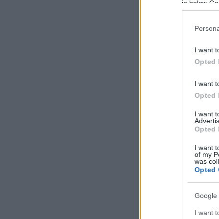
in below Go
Persona
I want t
Opted 
I want t
Opted 
I want 
Advertis
Opted 
I want t
of my P
was col
Opted 
Google 
I want t