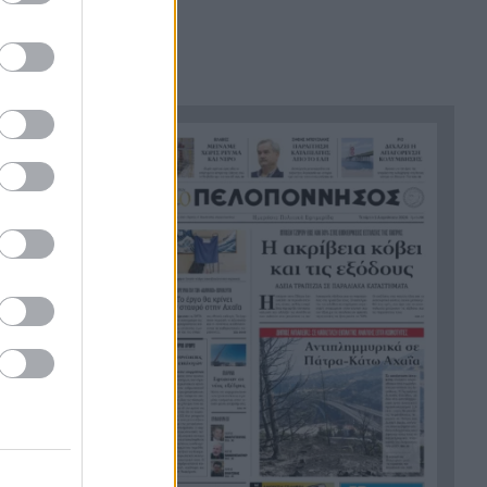
θάλασσα, συγκλονιστικές
υποβρύχιες εικόνες
Το απόλυτο summer roadtrip
21:12
από την άγρια Μάνη στην
καστροπολιτεία της
Μονεμβασίας
Σύμη: Εντοπίστηκε σορός
21:02
άνδρα στον Πανορμίτη –
Πιθανότατα ανήκει στον
αγνοούμενο Γερμανό τουρίστα
Συμφωνία Ιράν – Ομάν για νέα
20:51
ναυτιλιακή διαδρομή στα
Στενά του Ορμούζ
Ήττα-αποκλεισμός για την
20:38
Εθνική Nέων Γυναικών στο
Ευρωπαϊκό