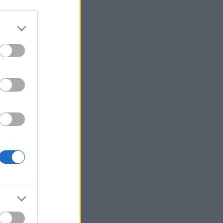
βάλεις στη διατροφή σου αν
θέλεις να επενδύσεις στη
μακροζωία
Ηλεκτρική διασύνδεση
21:53
Ελλάδας – Κύπρου: Μπήκε η
Meridiam στο έργο του ΑΔΜΗΕ
Η Σκόπελος στους κορυφαίους
21:45
κινηματογραφικούς
προορισμούς της Μεσογείου
Πώς το φαγόπυρο μπορεί να
21:37
συμβάλει στον έλεγχο του
βάρους
Συναγερμός στη Βόρεια
21:27
Καρολίνα: Πολλοί νεκροί σε
μαζικούς πυροβολισμούς
Κέρκυρα: Ο κρυμμένος
21:20
«σκουπιδότοπος» κάτω από τη