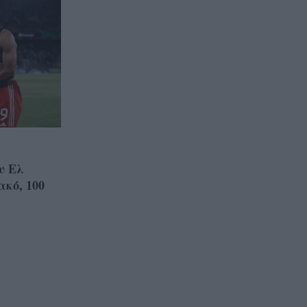
υ Ελ
κό, 100