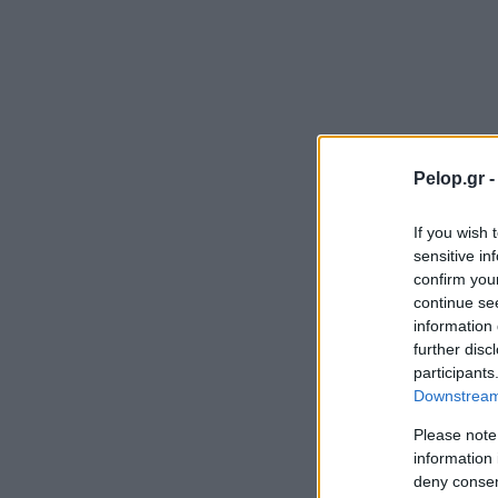
Pelop.gr 
If you wish 
sensitive in
confirm you
continue se
information 
further disc
participants
Downstream 
Please note
information 
deny consent