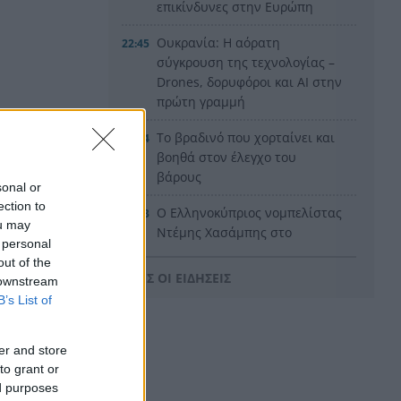
επικίνδυνες στην Ευρώπη
Ουκρανία: Η αόρατη
22:45
σύγκρουση της τεχνολογίας –
Drones, δορυφόροι και AI στην
πρώτη γραμμή
Το βραδινό που χορταίνει και
22:34
βοηθά στον έλεγχο του
βάρους
sonal or
ection to
Ο Ελληνοκύπριος νομπελίστας
22:23
ou may
Ντέμης Χασάμπης στο
 personal
«τιμόνι» της Google AI
out of the
ΟΛΕΣ ΟΙ ΕΙΔΗΣΕΙΣ
 downstream
HELLENiQ ENERGY: Έως 25
22:15
B’s List of
εκατ. ευρώ για έργα
αποκατάστασης στις
πυρόπληκτες περιοχές
er and store
to grant or
Οι ξηροί καρποί που αξίζει να
22:06
ed purposes