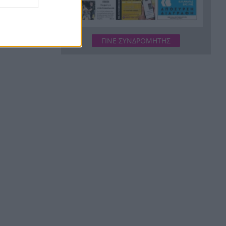
Δικαστικό μπλόκο στους
20:33
δασμούς Τραμπ:
Επιστρέφονται 100
δισεκατομμύρια δολάρια σε
ΓΙΝΕ ΣΥΝΔΡΟΜΗΤΗΣ
επιχειρήσεις
Αιγιάλεια: Ήρθαν από τη
20:25
Βρετανία για μια νέα ζωή και
η πυρκαγιά τους άφησε στο
δρόμο!
Φωτιά Αττικοβοιωτία: Όλα τα
20:13
μέτρα στήριξης για τους
πυρόπληκτους – Τα ποσά των
επιδομάτων και η στεγαστική
συνδρομή