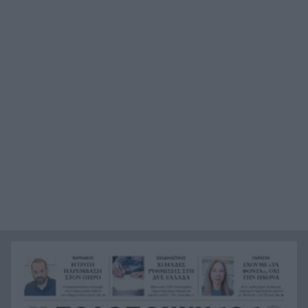
Τι θέλει να προλάβει ο Τσίπρας στον Σεπτέμβριο
12:21
με το οικονομικό του πρόγραμμα
Πάτρα: Αισιόδοξο μηνυμα από τη νέα γενιά για
12:17
την Πλατεία Υψηλών Αλωνίων
Βοιωτία: Αναστέλλεται η λειτουργία του
12:13
αιολικού πάρκου από όπου ξεκίνησε η
καταστροφική πυρκαγιά
Υπόθεση Marfin: Προθεσμία για να απολογηθεί η
12:09
46χρονη που εκδόθηκε από τη Βρετανία
Σύσκεψη ασφαλείας στη Γερμανία για το drone
12:08
στη Λειψία, τι συζήτησαν
Η Περιφέρεια βάζει πλάτη για Οδοντωτό –
12:00
Επόμενο βήμα η προγραμματική σύμβαση για
τις μελέτες
Προτάσεις για διακοπές «last minute»: Λευκάδα,
11:52