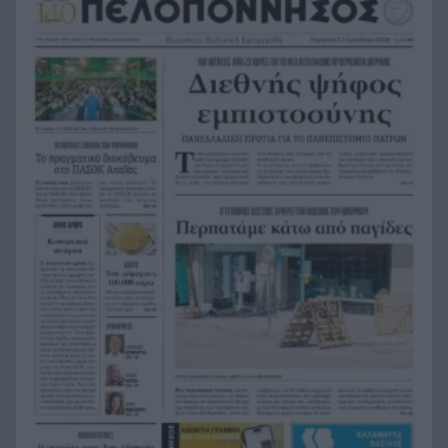
Κεφαλονιά, Ζάκυνθο, Πρέβεζα και Ιταλία
Η Εβελυν Μητρόπουλου πήρε το ασημένιο
11:45
μετάλλιο στο Ευρωπαϊκό Κ20
Κόνγκο: Τα κρούσματα του έμπολα ξεπεράσουν
11:38
τα 4.000
Πού θα δείτε την μάχη της Σάκκαρη στο Τορόντο
11:32
Εφημερεύοντες ιδιώτες γιατροί στην Πάτρα: Το
11:30
πρόγραμμα για τα Σαββατοκύριακα του
Αυγούστου