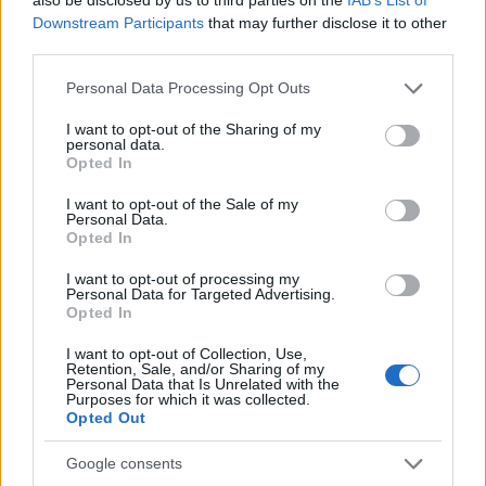
Downstream Participants
that may further disclose it to other
third parties.
Please note that this website/app uses one or more Google
Personal Data Processing Opt Outs
services and may gather and store information including but
not limited to your visit or usage behaviour. You may click to
I want to opt-out of the Sharing of my
personal data.
grant or deny consent to Google and its third-party tags to
Opted In
use your data for below specified purposes in below Google
ΤΟΠΙΚΑ ΝΕΑ
consent section.
I want to opt-out of the Sale of my
Personal Data.
Πάτρα – Φυλακές Αγίου Στεφάνου: Πώς χάθηκε
Opted In
ο έλεγχος και έγιναν «ακυβέρνητη πολιτεία»
I want to opt-out of processing my
Personal Data for Targeted Advertising.
Opted In
I want to opt-out of Collection, Use,
Retention, Sale, and/or Sharing of my
Personal Data that Is Unrelated with the
Purposes for which it was collected.
Opted Out
Google consents