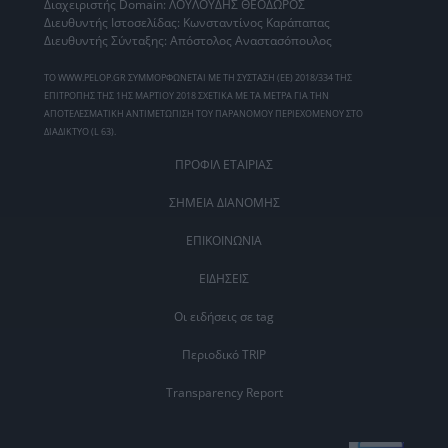
Διαχειριστής Domain: ΛΟΥΛΟΥΔΗΣ ΘΕΟΔΩΡΟΣ
Διευθυντής Ιστοσελίδας: Κωνσταντίνος Καράπαπας
Διευθυντής Σύνταξης: Απόστολος Αναστασόπουλος
ΤΟ WWW.PELOP.GR ΣΥΜΜΟΡΦΩΝΕΤΑΙ ΜΕ ΤΗ ΣΥΣΤΑΣΗ (ΕΕ) 2018/334 ΤΗΣ
ΕΠΙΤΡΟΠΗΣ ΤΗΣ 1ΗΣ ΜΑΡΤΙΟΥ 2018 ΣΧΕΤΙΚΑ ΜΕ ΤΑ ΜΕΤΡΑ ΓΙΑ ΤΗΝ
ΑΠΟΤΕΛΕΣΜΑΤΙΚΗ ΑΝΤΙΜΕΤΩΠΙΣΗ ΤΟΥ ΠΑΡΑΝΟΜΟΥ ΠΕΡΙΕΧΟΜΕΝΟΥ ΣΤΟ
ΔΙΑΔΙΚΤΥΟ (L 63).
ΠΡΟΦΙΛ ΕΤΑΙΡΙΑΣ
ΣΗΜΕΙΑ ΔΙΑΝΟΜΗΣ
ΕΠΙΚΟΙΝΩΝΙΑ
ΕΙΔΗΣΕΙΣ
Οι ειδήσεις σε tag
Περιοδικό TRIP
Transparency Report