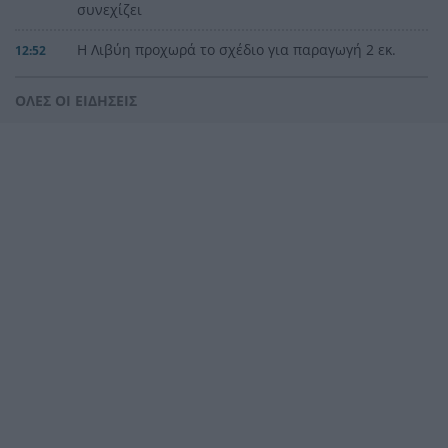
συνεχίζει
Η Λιβύη προχωρά το σχέδιο για παραγωγή 2 εκ.
12:52
βαρελιών
ΟΛΕΣ ΟΙ ΕΙΔΗΣΕΙΣ
Αμφιλοχία: Αυτοκίνητο ανατράπηκε στη δυτική
12:48
είσοδο της πόλης – Απεγκλωβίστηκε
τραυματισμένος ο οδηγός
Τήνος: Εξτρα «παράσημο» από τα χωριά της, τι
12:41
να δείτε
Ταϊλανδή: Ο 14χρονος είχε σκοτώσει πρώτα
12:34
τους παππούδες πριν «καθαρίσει» 5 καθηγητές
Πάτρα: Συνεχείς κλοπές καλωδίων και
12:28
φωτιστικών – Σε εξέλιξη οι αποκαταστάσεις στο
έλος της Αγυιάς
Μείωση του πληθωρισμού στην Ελλάδα τον
12:25
Ιούλιο, δείτε για ποιο λόγο