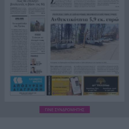
ποδοσφαίρου, ΒΙΝΤΕΟ
Της δώρισε το ήπαρ του και της έσωσε τη ζωή –
19:07
20 χρόνια μετά παντρεύεται τον αδελφό του
Πώς να βρω κάποιον από φωτογραφία: 5
19:02
Μέθοδοι που Λειτουργούν
Σε 24 ώρες 44 πυρκαγιές, οι 8 εξακολουθούν να
19:00
απασχολούν τις πυροσβεστικές δυνάμεις
ΓΙΝΕ ΣΥΝΔΡΟΜΗΤΗΣ