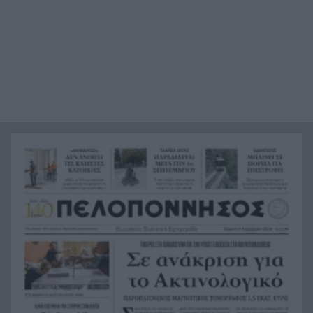
του! ΦΩΤΟ
Κόκκινα τα 118 κτίρια στις 325 αυτοψίες των
20:12
πληγεισών περιοχών από τις καταστροφικές
πυρκαγιές
Η ανακοίνωση της ΕΑΠ για Βασιλάκο και
20:00
Μαμάση
Γιατί οδηγήθηκαν στη φυλακή οι οι δύο Ινδοί,
19:48
που κατηγορούνται για τη δολοφονία του
58χρονου ψυχολόγου στο Ναύπλιο, ΒΙΝΤΕΟ
Το Ιράν στέλνει μήνυμα στον Κόλπο: «Φρενάρετε
19:36
τον Τραμπ ή θα πληγούν κρίσιμες υποδομές»
«Ευγενικός, ακέραιος και ανιδιοτελής
19:24
άνθρωπος», η ανακοίνωση της οικογένειας της
38χρονης Βρετανίδας Ελίζαμπεθ Ρος
Φρίκη στη Βραζιλία σκότωσαν 15χρονο
19:12
ποδοσφαιριστή σε αγώνα ερασιτεχνικού