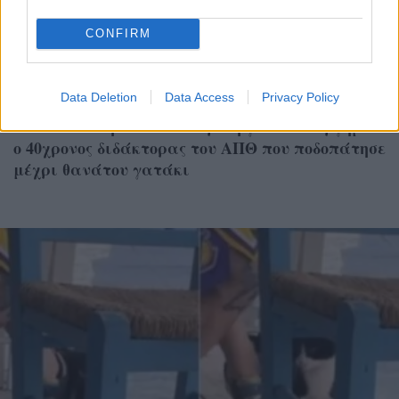
CONFIRM
ΕΛΛΑΔΑ
Data Deletion
Data Access
Privacy Policy
Θεσσαλονίκη: Στον ανακριτή για κακούργημα
ο 40χρονος διδάκτορας του ΑΠΘ που ποδοπάτησε
μέχρι θανάτου γατάκι