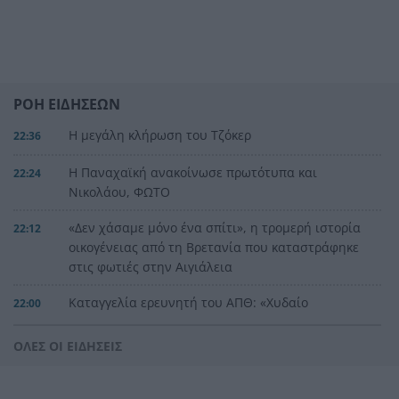
ΡΟΗ ΕΙΔΗΣΕΩΝ
Η μεγάλη κλήρωση του Τζόκερ
22:36
Η Παναχαϊκή ανακοίνωσε πρωτότυπα και
22:24
Νικολάου, ΦΩΤΟ
«Δεν χάσαμε μόνο ένα σπίτι», η τρομερή ιστορία
22:12
οικογένειας από τη Βρετανία που καταστράφηκε
στις φωτιές στην Αιγιάλεια
Καταγγελία ερευνητή του ΑΠΘ: «Χυδαίο
22:00
τραμπουκισμό από τους διάφορους
“φιλόζωους”»
ΟΛΕΣ ΟΙ ΕΙΔΗΣΕΙΣ
«Ένα τέταρτο γινόταν ΚΑΡΠΑ. Δεν βρίσκαμε
21:48
σημάδια ζωής», συγκλονίζει ο ναυαγοσώστης