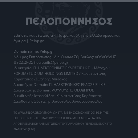
Ειδήσεις
και νέα από την
Πάτρα
και όλη την Ελλάδα άμεσα και
έγκυρα | Pelop.gr
Domain name: Pelop.gr
Νόμιμος Εκπρόσωπος - Διευθύνων Σύμβουλος: ΛΟΥΛΟΥΔΗΣ
ΘΕΟΔΩΡΟΣ (louloudis@pelop.gr)
Ιδιοκτησία: Π. ΗΛΕΚΤΡΟΝΙΚΕΣ ΕΚΔΟΣΕΙΣ Ι.Κ.Ε. - Μέτοχοι:
FORUMSTUDIUM HOLDINGS LIMITED / Κωνσταντίνος
Καράπαπας /Σωτήρης Μπέσκος
Δικαιούχος Domain: Π. ΗΛΕΚΤΡΟΝΙΚΕΣ ΕΚΔΟΣΕΙΣ Ι.Κ.Ε. -
Διαχειριστής Domain: ΛΟΥΛΟΥΔΗΣ ΘΕΟΔΩΡΟΣ
Διευθυντής Ιστοσελίδας: Κωνσταντίνος Καράπαπας
Διευθυντής Σύνταξης: Απόστολος Αναστασόπουλος
ΤΟ WWW.PELOP.GR ΣΥΜΜΟΡΦΩΝΕΤΑΙ ΜΕ ΤΗ ΣΥΣΤΑΣΗ (ΕΕ) 2018/334 ΤΗΣ
ΕΠΙΤΡΟΠΗΣ ΤΗΣ 1ΗΣ ΜΑΡΤΙΟΥ 2018 ΣΧΕΤΙΚΑ ΜΕ ΤΑ ΜΕΤΡΑ ΓΙΑ ΤΗΝ
ΑΠΟΤΕΛΕΣΜΑΤΙΚΗ ΑΝΤΙΜΕΤΩΠΙΣΗ ΤΟΥ ΠΑΡΑΝΟΜΟΥ ΠΕΡΙΕΧΟΜΕΝΟΥ ΣΤΟ
ΔΙΑΔΙΚΤΥΟ (L 63).