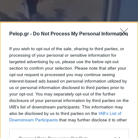
Pelop.gr -
Do Not Process My Personal Information
ΕΛΛΑΔΑ
If you wish to opt-out of the sale, sharing to third parties, or
processing of your personal or sensitive information for
Θεσσαλονίκη: Ελεύθερος ο διδάκτορας που
targeted advertising by us, please use the below opt-out
ποδοπάτησε μέχρι θανάτου γατάκι
section to confirm your selection. Please note that after your
opt-out request is processed you may continue seeing
interest-based ads based on personal information utilized by
us or personal information disclosed to third parties prior to
your opt-out. You may separately opt-out of the further
disclosure of your personal information by third parties on the
IAB’s list of downstream participants. This information may
also be disclosed by us to third parties on the
IAB’s List of
Downstream Participants
that may further disclose it to other
third parties.
Please note that this website/app uses one or more Google