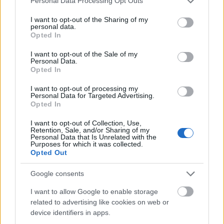
Personal Data Processing Opt Outs
services and may gather and store information including but
not limited to your visit or usage behaviour. You may click to
I want to opt-out of the Sharing of my
personal data.
grant or deny consent to Google and its third-party tags to
Opted In
use your data for below specified purposes in below Google
consent section.
I want to opt-out of the Sale of my
Personal Data.
ΕΛΛΑΔΑ
Opted In
Χαλκιδική: Στον Εισαγγελέα 66χρονος που
I want to opt-out of processing my
κλώτσησε γατάκι και το πέταξε στην θάλασσα
Personal Data for Targeted Advertising.
Opted In
I want to opt-out of Collection, Use,
Retention, Sale, and/or Sharing of my
Personal Data that Is Unrelated with the
Purposes for which it was collected.
Opted Out
Google consents
I want to allow Google to enable storage
related to advertising like cookies on web or
device identifiers in apps.