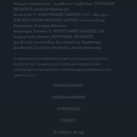
Νόμιμος Εκπρόσωπος - Διευθύνων Σύμβουλος: ΛΟΥΛΟΥΔΗΣ
ΘΕΟΔΩΡΟΣ (louloudis@pelop.gr)
Ιδιοκτησία: Π. ΗΛΕΚΤΡΟΝΙΚΕΣ ΕΚΔΟΣΕΙΣ Ι.Κ.Ε. - Μέτοχοι:
FORUMSTUDIUM HOLDINGS LIMITED / Κωνσταντίνος
Καράπαπας /Σωτήρης Μπέσκος
Δικαιούχος Domain: Π. ΗΛΕΚΤΡΟΝΙΚΕΣ ΕΚΔΟΣΕΙΣ Ι.Κ.Ε. -
Διαχειριστής Domain: ΛΟΥΛΟΥΔΗΣ ΘΕΟΔΩΡΟΣ
Διευθυντής Ιστοσελίδας: Κωνσταντίνος Καράπαπας
Διευθυντής Σύνταξης: Απόστολος Αναστασόπουλος
ΤΟ WWW.PELOP.GR ΣΥΜΜΟΡΦΩΝΕΤΑΙ ΜΕ ΤΗ ΣΥΣΤΑΣΗ (ΕΕ) 2018/334 ΤΗΣ
ΕΠΙΤΡΟΠΗΣ ΤΗΣ 1ΗΣ ΜΑΡΤΙΟΥ 2018 ΣΧΕΤΙΚΑ ΜΕ ΤΑ ΜΕΤΡΑ ΓΙΑ ΤΗΝ
ΑΠΟΤΕΛΕΣΜΑΤΙΚΗ ΑΝΤΙΜΕΤΩΠΙΣΗ ΤΟΥ ΠΑΡΑΝΟΜΟΥ ΠΕΡΙΕΧΟΜΕΝΟΥ ΣΤΟ
ΔΙΑΔΙΚΤΥΟ (L 63).
ΠΡΟΦΙΛ ΕΤΑΙΡΙΑΣ
ΣΗΜΕΙΑ ΔΙΑΝΟΜΗΣ
ΕΠΙΚΟΙΝΩΝΙΑ
ΕΙΔΗΣΕΙΣ
Οι ειδήσεις σε tag