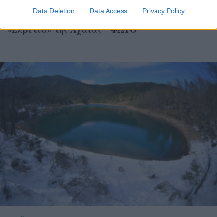
ΑΧΑΪΑ
Data Deletion
Data Access
Privacy Policy
Λίμνη Τσιβλού: Οδοιπορικό της «Π» στην
«Ελβετία» της Αχαΐας – ΦΩΤΟ