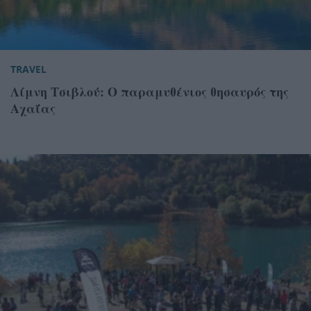
TRAVEL
Λίμνη Τσιβλού: Ο παραμυθένιος θησαυρός της
Αχαΐας