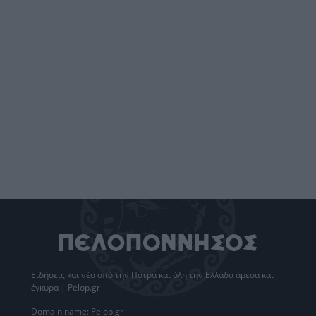
Ειδήσεις
και νέα από την
Πάτρα
και όλη την Ελλάδα άμεσα και
έγκυρα | Pelop.gr
Domain name: Pelop.gr