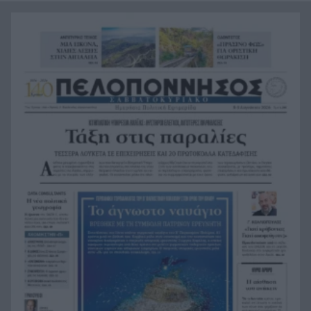
Οι πνιγμοί είναι συνήθως «βουβοί»: Η
20:00
διασώστρια Δήμητρα Παναγιωτοπούλου για τις
εμπειρίες και το απαιτητικό της επάγγελμα
«Λένε προδότες και πληρωμένους όσους
19:48
αποχωρούν», διαζύγιο με αιχμές στο κόμμα
Καρυστιανού
Η Ελλάδα θα διεκδικήσει την 9η θέση στο
19:36
Παγκόσμιο πρωτάθλημα Παίδων
Τεσσάρων χρονών παιδί βρέθηκε νεκρό σε
19:24
πισίνα στην Πάρο, ανείπωτη τραγωδία
Μπαράζ συλλήψεων για ναρκωτικά σε Κέρκυρα
19:12
και Λευκάδα
Στον Αστακό ολοκληρώνεται το Ράλι Ιονίου
19:04