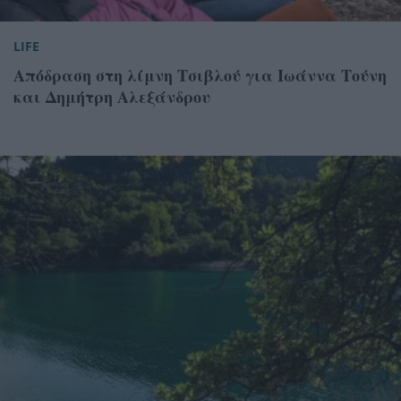
LIFE
Απόδραση στη λίμνη Τσιβλού για Ιωάννα Τούνη
και Δημήτρη Αλεξάνδρου