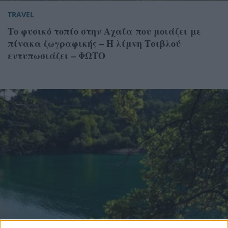
TRAVEL
Το φυσικό τοπίο στην Αχαΐα που μοιάζει με
πίνακα ζωγραφικής – Η λίμνη Τσιβλού
εντυπωσιάζει – ΦΩΤΟ