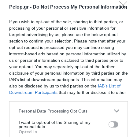
Pelop.gr -
Do Not Process My Personal Information
TRAVEL
If you wish to opt-out of the sale, sharing to third parties, or
Λίμνη Τσιβλού: Το φυσικό τοπίο στην Αχαΐα με
processing of your personal or sensitive information for
τα υπέροχα χρώματα – ΦΩΤΟ
targeted advertising by us, please use the below opt-out
section to confirm your selection. Please note that after your
opt-out request is processed you may continue seeing
interest-based ads based on personal information utilized by
us or personal information disclosed to third parties prior to
your opt-out. You may separately opt-out of the further
disclosure of your personal information by third parties on the
IAB’s list of downstream participants. This information may
also be disclosed by us to third parties on the
IAB’s List of
Downstream Participants
that may further disclose it to other
third parties.
Please note that this website/app uses one or more Google
Personal Data Processing Opt Outs
services and may gather and store information including but
not limited to your visit or usage behaviour. You may click to
I want to opt-out of the Sharing of my
personal data.
grant or deny consent to Google and its third-party tags to
Opted In
use your data for below specified purposes in below Google