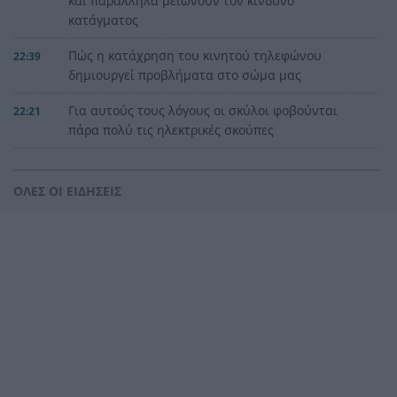
και παράλληλα μειώνουν τον κίνδυνο
κατάγματος
Πώς η κατάχρηση του κινητού τηλεφώνου
22:39
δημιουργεί προβλήματα στο σώμα μας
Για αυτούς τους λόγους οι σκύλοι φοβούνται
22:21
πάρα πολύ τις ηλεκτρικές σκούπες
Ξυλοδαρμός Βρετανού στην Κρήτη από πέντε
22:00
νεαρούς νταήδες
ΟΛΕΣ ΟΙ ΕΙΔΗΣΕΙΣ
Ευρωπαϊκό πρωτάθλημα στίβου με Τεντόγλου,
21:55
Καραλή, Στεφανίδη, Ντρισμπιώτη, Τζένγκο
Η αβλεψία στην τραγωδία της Πάρου, έτσι έγινε
21:45
το μεγάλο κακό με τον πνιγμό του 4χρονου,
πολλά τα ερωτηματικά
Πάνω από ένα εκατ. ευρώ τα πρόστιμα από τις
21:36
αρχές του χρόνου, νέες συλλήψεις σε Κορινθία,
Λέσβο