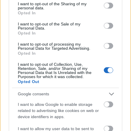
Ο Ολυμπιακός ακίνδυνος δεν βρήκε λύσεις και
23:00
not limited to your visit or usage behaviour. You may click to
I want to opt-out of the Sharing of my
γκολ, έμεινε στο μηδέν με τη Ναϊμέγκεν
personal data.
grant or deny consent to Google and its third-party tags to
Opted In
use your data for below specified purposes in below Google
Η μεγάλη κλήρωση του Τζόκερ
22:51
consent section.
I want to opt-out of the Sale of my
Personal Data.
«Είχα για 2,5 χρόνια στον καταψύκτη τον νεκρό
22:48
Opted In
πατέρα μου για να παίρνω τη σύνταξή του και
I want to opt-out of processing my
της μητέρας μου», σοκαριστική ομολογία για τον
Personal Data for Targeted Advertising.
Μυστρά
Opted In
«Ντου» της αστυνομίας στις φυλακές Άμφισσας
22:36
I want to opt-out of Collection, Use,
Retention, Sale, and/or Sharing of my
και Μαλανδρίνου, βρέθηκαν ναρκωτικά και
Personal Data that Is Unrelated with the
κινητά τηλέφωνα
Purposes for which it was collected.
Opted Out
Ινδονησία: Πιλότος πιάστηκε να μεταφέρει στη
22:24
βαλίτσα του πάνω από 70.000 χάπια ecstasy
Google consents
I want to allow Google to enable storage
Σύλληψη 46χρονου γιατί επέτρεψε σε ανήλικο
22:12
related to advertising like cookies on web or
γιο του να κάνει jet ski
device identifiers in apps.
Πέθανε ο θρυλικός Γιώργος Μαρσέλος
22:00
I want to allow my user data to be sent to