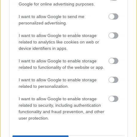
Google for online advertising purposes.
Δυτική Αττική: Για 5η νύχτα συνεχίζεται η μάχη
21:48
με τις φλόγες, σε Λούμπα και Λάκκα Καλογήρου,
I want to allow Google to send me
μόνο επίγειες δυνάμεις, ΒΙΝΤΕΟ
personalized advertising.
«Βρέθηκε εντός καταψύκτη σορός ανδρός, η
21:36
I want to allow Google to enable storage
οποία ανήκει στον αποβιώσαντα 90χρονο», η
related to analytics like cookies on web or
ΕΛΑΣ για τη φρίκη στον Μυστρά
device identifiers in apps.
Τα λιωμένα καλώδια της μεγάλης καταστροφής,
21:24
I want to allow Google to enable storage
έτσι ξεκίνησε η φωτιά σε Αττική και Βοιωτία
related to functionality of the website or app.
Σημαντική ενίσχυση για τον Αίαντα ΑΣΑΑ
21:12
I want to allow Google to enable storage
related to personalization.
Κοριτσάκι τριών χρονών παγιδεύτηκε σε παιδική
21:00
κουζίνα στις ΗΠΑ και πέθανε
I want to allow Google to enable storage
related to security, including authentication
Με τα αδέλφια Ανδρέα και Κωνσταντίνο
20:48
functionality and fraud prevention, and other
Μπιτσάκο η Εθνική ανδρών στους Μεσογειακούς
user protection.
Πέταξε στα σκουπίδια δελτίο που κέρδιζε ένα
20:36
εκατομμύριο στο ΛΟΤΤΟ, αλλά έψαξε και το