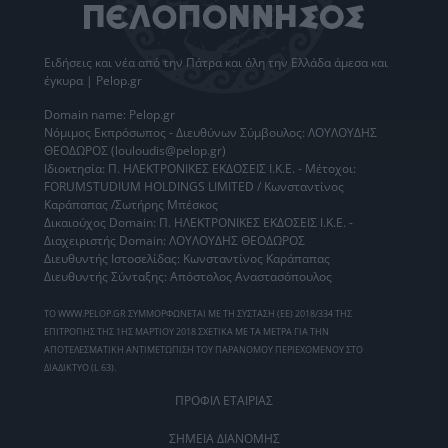
Ειδήσεις
και νέα από την
Πάτρα
και όλη την Ελλάδα άμεσα και
έγκυρα | Pelop.gr
Domain name: Pelop.gr
Νόμιμος Εκπρόσωπος - Διευθύνων Σύμβουλος: ΛΟΥΛΟΥΔΗΣ
ΘΕΟΔΩΡΟΣ (louloudis@pelop.gr)
Ιδιοκτησία: Π. ΗΛΕΚΤΡΟΝΙΚΕΣ ΕΚΔΟΣΕΙΣ Ι.Κ.Ε. - Μέτοχοι:
FORUMSTUDIUM HOLDINGS LIMITED / Κωνσταντίνος
Καράπαπας /Σωτήρης Μπέσκος
Δικαιούχος Domain: Π. ΗΛΕΚΤΡΟΝΙΚΕΣ ΕΚΔΟΣΕΙΣ Ι.Κ.Ε. -
Διαχειριστής Domain: ΛΟΥΛΟΥΔΗΣ ΘΕΟΔΩΡΟΣ
Διευθυντής Ιστοσελίδας: Κωνσταντίνος Καράπαπας
Διευθυντής Σύνταξης: Απόστολος Αναστασόπουλος
ΤΟ WWW.PELOP.GR ΣΥΜΜΟΡΦΩΝΕΤΑΙ ΜΕ ΤΗ ΣΥΣΤΑΣΗ (ΕΕ) 2018/334 ΤΗΣ
ΕΠΙΤΡΟΠΗΣ ΤΗΣ 1ΗΣ ΜΑΡΤΙΟΥ 2018 ΣΧΕΤΙΚΑ ΜΕ ΤΑ ΜΕΤΡΑ ΓΙΑ ΤΗΝ
ΑΠΟΤΕΛΕΣΜΑΤΙΚΗ ΑΝΤΙΜΕΤΩΠΙΣΗ ΤΟΥ ΠΑΡΑΝΟΜΟΥ ΠΕΡΙΕΧΟΜΕΝΟΥ ΣΤΟ
ΔΙΑΔΙΚΤΥΟ (L 63).
ΠΡΟΦΙΛ ΕΤΑΙΡΙΑΣ
ΣΗΜΕΙΑ ΔΙΑΝΟΜΗΣ