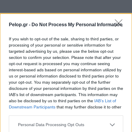
ΡΟΗ ΕΙΔΗΣΕΩΝ
Pelop.gr -
Do Not Process My Personal Information
Το μεγάλο ερωτηματικό στη φρίκη του Μυστρά,
8:06
πόσο καιρό ο γιος είχε στον καταψύκτη τον
If you wish to opt-out of the sale, sharing to third parties, or
νεκρό πατέρα του;
processing of your personal or sensitive information for
targeted advertising by us, please use the below opt-out
Έρχονται 40άρια, τριήμερο καύσωνα σε όλη τη
7:52
section to confirm your selection. Please note that after your
χώρα, ο καιρός σήμερα Τετάρτη 5 Αυγούστου
opt-out request is processed you may continue seeing
2026
interest-based ads based on personal information utilized by
us or personal information disclosed to third parties prior to
«Δεν αποζητώ τον έρωτα, ούτε όμως και τον
23:57
your opt-out. You may separately opt-out of the further
ακυρώνω», αποκαλυπτική η Ζέτα Μακρυπούλια
disclosure of your personal information by third parties on the
IAB’s list of downstream participants. This information may
Το μεγάλο ρεκόρ του Κριστιάνο Ρονάλντο, που
23:39
ΟΛΕΣ ΟΙ ΕΙΔΗΣΕΙΣ
also be disclosed by us to third parties on the
IAB’s List of
δύσκολα θα καταρριφθεί
Downstream Participants
that may further disclose it to other
third parties.
Νύχτα: Έβδομη σύλληψη για τις επιθέσεις σε
23:21
καταστήματα στην Πάτρα
Please note that this website/app uses one or more Google
Personal Data Processing Opt Outs
services and may gather and store information including but