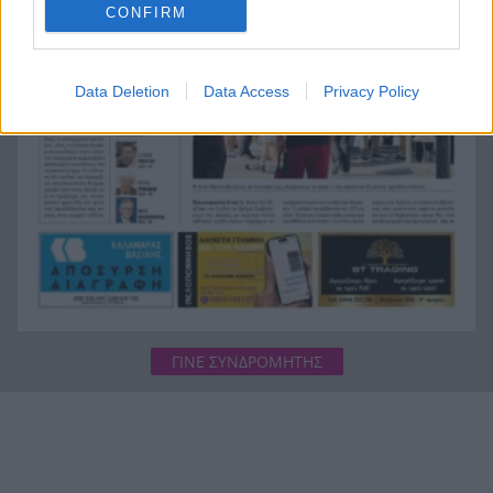
βρήκε!
CONFIRM
H Εθνική Νέων Γυναικών καθάρισε την
20:23
Πορτογαλία και πέρασε στους «8» του
Data Deletion
Data Access
Privacy Policy
Παγκοσμίου
ΓΙΝΕ ΣΥΝΔΡΟΜΗΤΗΣ