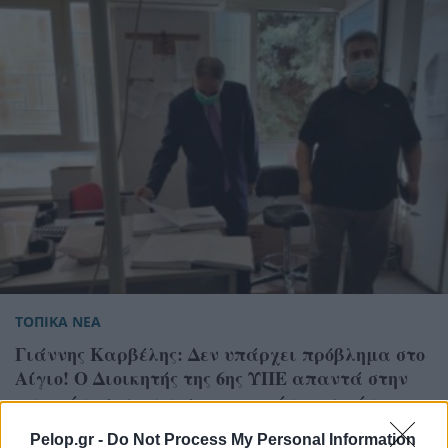
ΤΟΠΙΚΑ ΝΕΑ
Γιάννης Καρβέλης: Δεν υπάρχει πρόβλημα στο
Αίγιο! Ο Διοικητής της 6ης ΥΠΕ απαντά στην
ανακοίνωση των νοσοκομειακών γιατρών
Pelop.gr -
Do Not Process My Personal Information