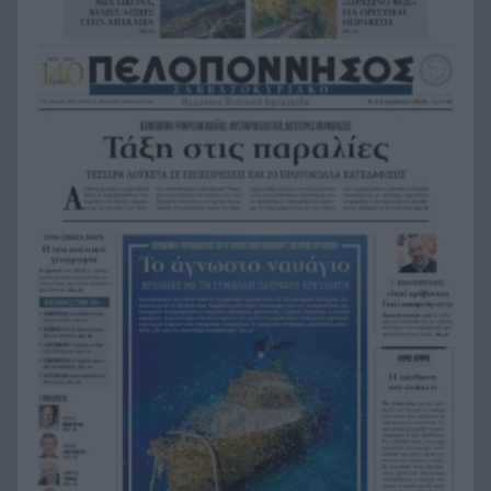
Φρίκη στην Κρήτη: Τουρίστας ρωτούσε πόσο να
21:00
πληρώσει για να ασελγήσει σε 10χρονο κορίτσι
Πιάστηκε στα πράσα με 106 συσκευασίες χασίς
20:49
σε προαύλιο σχολείου στο Μαρούσι
Μαγνησία: «Aκυβέρνητο» φορτηγό έκοψε στύλο
20:39
ηλεκτροδότησης και προσέκρουσε σε
πολυκατοικία
Στεφάνι Κορινθίας: Μεγάλη φωτιά, ενισχυθήκαν
20:28
οι δυνάμεις, 11 εναέρια στη μάχη της
κατάσβεσης
Σοκ στο μπάσκετ, πέθανε ξαφνικά ο προπονητής
20:12
Δημήτρης Καρατσώρης
Πάτρα: Σοκ, πέθανε στο Νοσοκομείο βρέφος
20:00
μόλις 8 ημερών
«Δεν υπάρχει κανένας λόγος να φοβόμαστε ή να
19:48