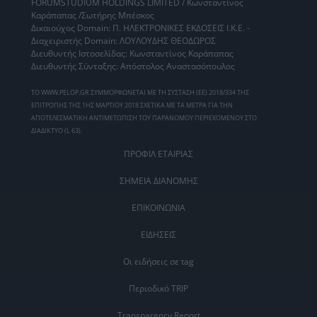
FORUMSTUDIUM HOLDINGS LIMITED / Κωνσταντίνος
Καράπαπας /Σωτήρης Μπέσκος
Δικαιούχος Domain: Π. ΗΛΕΚΤΡΟΝΙΚΕΣ ΕΚΔΟΣΕΙΣ Ι.Κ.Ε. -
Διαχειριστής Domain: ΛΟΥΛΟΥΔΗΣ ΘΕΟΔΩΡΟΣ
Διευθυντής Ιστοσελίδας: Κωνσταντίνος Καράπαπας
Διευθυντής Σύνταξης: Απόστολος Αναστασόπουλος
ΤΟ WWW.PELOP.GR ΣΥΜΜΟΡΦΩΝΕΤΑΙ ΜΕ ΤΗ ΣΥΣΤΑΣΗ (ΕΕ) 2018/334 ΤΗΣ
ΕΠΙΤΡΟΠΗΣ ΤΗΣ 1ΗΣ ΜΑΡΤΙΟΥ 2018 ΣΧΕΤΙΚΑ ΜΕ ΤΑ ΜΕΤΡΑ ΓΙΑ ΤΗΝ
ΑΠΟΤΕΛΕΣΜΑΤΙΚΗ ΑΝΤΙΜΕΤΩΠΙΣΗ ΤΟΥ ΠΑΡΑΝΟΜΟΥ ΠΕΡΙΕΧΟΜΕΝΟΥ ΣΤΟ
ΔΙΑΔΙΚΤΥΟ (L 63).
ΠΡΟΦΙΛ ΕΤΑΙΡΙΑΣ
ΣΗΜΕΙΑ ΔΙΑΝΟΜΗΣ
ΕΠΙΚΟΙΝΩΝΙΑ
ΕΙΔΗΣΕΙΣ
Οι ειδήσεις σε tag
Περιοδικό TRIP
Transparency Report