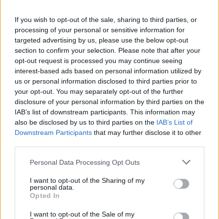
If you wish to opt-out of the sale, sharing to third parties, or
processing of your personal or sensitive information for
targeted advertising by us, please use the below opt-out
section to confirm your selection. Please note that after your
opt-out request is processed you may continue seeing
interest-based ads based on personal information utilized by
us or personal information disclosed to third parties prior to
your opt-out. You may separately opt-out of the further
disclosure of your personal information by third parties on the
IAB’s list of downstream participants. This information may
also be disclosed by us to third parties on the
IAB’s List of
Downstream Participants
that may further disclose it to other
third parties.
ΤΟΠΙΚΑ ΝΕΑ
Please note that this website/app uses one or more Google
Personal Data Processing Opt Outs
services and may gather and store information including but
Ενωση Γιατρών για Νοσοκομείο Αιγίου: SOS
not limited to your visit or usage behaviour. You may click to
I want to opt-out of the Sharing of my
για το Ακτινολογικό Τμήμα
personal data.
grant or deny consent to Google and its third-party tags to
Opted In
use your data for below specified purposes in below Google
consent section.
I want to opt-out of the Sale of my