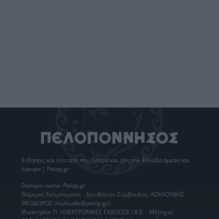
Ειδήσεις
και νέα από την
Πάτρα
και όλη την Ελλάδα άμεσα και
έγκυρα | Pelop.gr
Domain name: Pelop.gr
Νόμιμος Εκπρόσωπος - Διευθύνων Σύμβουλος: ΛΟΥΛΟΥΔΗΣ
ΘΕΟΔΩΡΟΣ (louloudis@pelop.gr)
Ιδιοκτησία: Π. ΗΛΕΚΤΡΟΝΙΚΕΣ ΕΚΔΟΣΕΙΣ Ι.Κ.Ε. - Μέτοχοι: