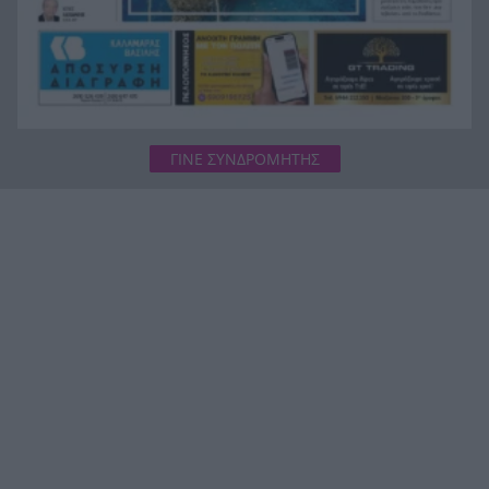
αποφεύγουμε τη θάλασσα», η Μαρίνα Βερνίκου
με λαγοκέφαλο στο χέρι
ΓΙΝΕ ΣΥΝΔΡΟΜΗΤΗΣ