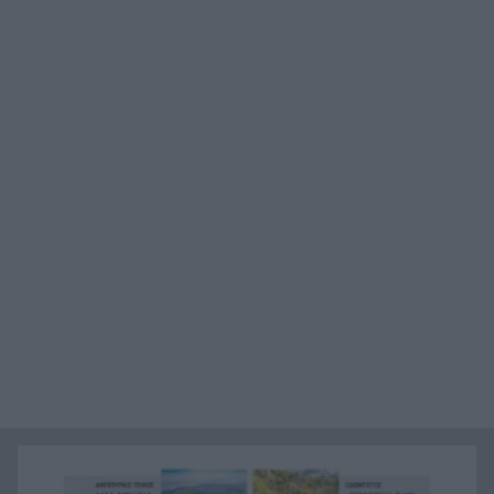
Πάτρα: Αγωνία για 31χρονη που υπέστη
22:12
κάταγμα στο αυχένα σε παραλία της Ηλείας
Ποινή φυλάκισης 15 μηνών στη Βρετανίδα που
22:00
μέθυσε με τη 15χρονη κόρη της και προκάλεσε
επεισόδιο στο Κέντρο Υγείας Σκιάθου
Πάτρα: Σφοδρή σύγκρουση μηχανής με όχημα
21:48
του Δασαρχείου
«Πιστεύαμε ότι δεν θα βγούμε ζωντανοί από το
21:36
αεροπλάνο. Ένα κομμάτι του προσώπου του
ήταν σαν πλαστελίνη»
Τραμπ: Δεν σταματά στο «μπλόκο» του
21:24
Ανωτάτου Δικαστηρίου, θέλει να απολύσει ξανά
την κυβερνήτρια της Fed Λίζα Κουκ
Η μεγάλη ιστορία του παπαγάλου που κλάπηκε
21:12
το 2017 και βρέθηκε μετά από 9 χρόνια