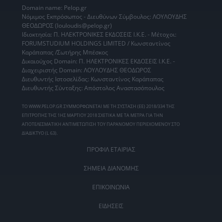
Domain name: Pelop.gr
Νόμιμος Εκπρόσωπος - Διευθύνων Σύμβουλος: ΛΟΥΛΟΥΔΗΣ
ΘΕΟΔΩΡΟΣ (louloudis@pelop.gr)
Ιδιοκτησία: Π. ΗΛΕΚΤΡΟΝΙΚΕΣ ΕΚΔΟΣΕΙΣ Ι.Κ.Ε. - Μέτοχοι:
FORUMSTUDIUM HOLDINGS LIMITED / Κωνσταντίνος
Καράπαπας /Σωτήρης Μπέσκος
Δικαιούχος Domain: Π. ΗΛΕΚΤΡΟΝΙΚΕΣ ΕΚΔΟΣΕΙΣ Ι.Κ.Ε. -
Διαχειριστής Domain: ΛΟΥΛΟΥΔΗΣ ΘΕΟΔΩΡΟΣ
Διευθυντής Ιστοσελίδας: Κωνσταντίνος Καράπαπας
Διευθυντής Σύνταξης: Απόστολος Αναστασόπουλος
ΤΟ WWW.PELOP.GR ΣΥΜΜΟΡΦΩΝΕΤΑΙ ΜΕ ΤΗ ΣΥΣΤΑΣΗ (ΕΕ) 2018/334 ΤΗΣ
ΕΠΙΤΡΟΠΗΣ ΤΗΣ 1ΗΣ ΜΑΡΤΙΟΥ 2018 ΣΧΕΤΙΚΑ ΜΕ ΤΑ ΜΕΤΡΑ ΓΙΑ ΤΗΝ
ΑΠΟΤΕΛΕΣΜΑΤΙΚΗ ΑΝΤΙΜΕΤΩΠΙΣΗ ΤΟΥ ΠΑΡΑΝΟΜΟΥ ΠΕΡΙΕΧΟΜΕΝΟΥ ΣΤΟ
ΔΙΑΔΙΚΤΥΟ (L 63).
ΠΡΟΦΙΛ ΕΤΑΙΡΙΑΣ
ΣΗΜΕΙΑ ΔΙΑΝΟΜΗΣ
ΕΠΙΚΟΙΝΩΝΙΑ
ΕΙΔΗΣΕΙΣ