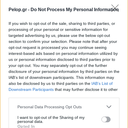
Pelop.gr -
Do Not Process My Personal Information
ΑΧΑΪΑ
Αδίστακτος και αιμοσταγής χαρακτηρίζεται ο
If you wish to opt-out of the sale, sharing to third parties, or
Αιγιώτης «πορτιέρης», η ενοπλη ληστεία κατά
processing of your personal or sensitive information for
targeted advertising by us, please use the below opt-out
Καλλίτση και χρηματαποστολής των ΕΛΤΑ
section to confirm your selection. Please note that after your
opt-out request is processed you may continue seeing
interest-based ads based on personal information utilized by
us or personal information disclosed to third parties prior to
your opt-out. You may separately opt-out of the further
disclosure of your personal information by third parties on the
IAB’s list of downstream participants. This information may
also be disclosed by us to third parties on the
IAB’s List of
Downstream Participants
that may further disclose it to other
third parties.
Please note that this website/app uses one or more Google
Personal Data Processing Opt Outs
services and may gather and store information including but
not limited to your visit or usage behaviour. You may click to
I want to opt-out of the Sharing of my
personal data.
grant or deny consent to Google and its third-party tags to
Opted In