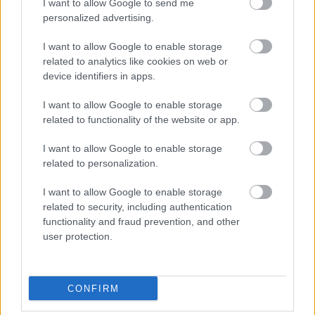
16:52
I want to allow Google to send me
Δεκέμβριο του 2024
personalized advertising.
Έως τον Οκτώβριο η έξαρση των κρουσμάτων
16:50
I want to allow Google to enable storage
για τον ιό του Δυτικού Νείλου
related to analytics like cookies on web or
device identifiers in apps.
Χωροταξικό για τον Τουρισμό: Νέοι όροι για
16:44
ξενοδοχεία, βραχυχρόνιες μισθώσεις και
I want to allow Google to enable storage
προστατευόμενες περιοχές
related to functionality of the website or app.
Κάνναβη, skunk, 90.000 ευρώ και τρεις
16:33
I want to allow Google to enable storage
συλλήψεις στην Αττική, ΒΙΝΤΕΟ
related to personalization.
ΟΛΕΣ ΟΙ ΕΙΔΗΣΕΙΣ
«Ιδιαίτερα δυσμενείς πυρομετεωρολογικές
16:24
I want to allow Google to enable storage
συνθήκες αναμένονται το επόμενο 48ωρο»,
related to security, including authentication
κόκκινος συναγερμός για 6 περιφέρειες
functionality and fraud prevention, and other
user protection.
«Φοβόμουν ότι θα πεθάνω»: Μαθήτρια
16:22
περιγράφει την επίθεση σε σχολείο της
Ταϊλάνδης με 9 νεκρούς
CONFIRM
Τεράστιο πλήγμα και βαρύ πένθος για τον
16:12