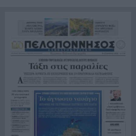
στις φωτογραφίες
Δυτική Αττική μετά τη φωτιά: 120
15:36
απεγκλωβισμοί, 84 «κόκκινα» κτίρια – «Ζήσαμε
εμπόλεμη κατάσταση»
Περιουσία πάνω από 1 τρισ. ευρώ, αλλά η
15:29
αποταμίευση στο -3%: Η μεγάλη αντίφαση των
νοικοκυριών
«Stand by Me»: Το καλοκαίρι που τέλειωσε η
15:24
παιδική ηλικία
Χαλκιδική: 8χρονος χτύπησε το κεφάλι του σε
15:12
πέτρα μετά από βουτιά στη θάλασσα
Η Τουρκία πατά «φρένο» στα πλοία για τη
15:08
Μαύρη Θάλασσα – Συναγερμός για πετρέλαιο
και σιτηρά
Τσουκαλάς για αμυντικό άξονα Τουρκίας–Σ.
15:00
Αραβίας–Πακιστάν: «Αλλάζει η ισορροπία εις