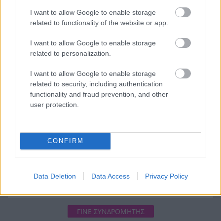
Επιστρέφονται 100 δισεκατομμύρια δολάρια σε
I want to allow Google to enable storage
επιχειρήσεις
related to functionality of the website or app.
Αιγιάλεια: Ήρθαν από τη Βρετανία για μια νέα
20:25
I want to allow Google to enable storage
ζωή και η πυρκαγιά τους άφησε στο δρόμο!
related to personalization.
Φωτιά Αττικοβοιωτία: Όλα τα μέτρα στήριξης
20:13
I want to allow Google to enable storage
για τους πυρόπληκτους – Τα ποσά των
related to security, including authentication
επιδομάτων και η στεγαστική συνδρομή
functionality and fraud prevention, and other
user protection.
CONFIRM
Data Deletion
Data Access
Privacy Policy
ΓΙΝΕ ΣΥΝΔΡΟΜΗΤΗΣ