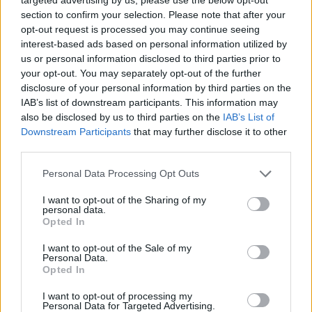
Το βραδινό που χορταίνει και βοηθά στον
section to confirm your selection. Please note that after your
22:34
opt-out request is processed you may continue seeing
έλεγχο του βάρους
interest-based ads based on personal information utilized by
Ο Ελληνοκύπριος νομπελίστας Ντέμης
us or personal information disclosed to third parties prior to
22:23
Χασάμπης στο «τιμόνι» της Google AI
your opt-out. You may separately opt-out of the further
disclosure of your personal information by third parties on the
HELLENiQ ENERGY: Έως 25 εκατ. ευρώ για έργα
22:15
IAB’s list of downstream participants. This information may
αποκατάστασης στις πυρόπληκτες περιοχές
also be disclosed by us to third parties on the
IAB’s List of
Downstream Participants
that may further disclose it to other
Οι ξηροί καρποί που αξίζει να βάλεις στη
22:06
third parties.
διατροφή σου αν θέλεις να επενδύσεις στη
Please note that this website/app uses one or more Google
Personal Data Processing Opt Outs
μακροζωία
services and may gather and store information including but
not limited to your visit or usage behaviour. You may click to
I want to opt-out of the Sharing of my
Ηλεκτρική διασύνδεση Ελλάδας – Κύπρου:
21:53
personal data.
grant or deny consent to Google and its third-party tags to
Μπήκε η Meridiam στο έργο του ΑΔΜΗΕ
Opted In
use your data for below specified purposes in below Google
consent section.
Η Σκόπελος στους κορυφαίους
21:45
I want to opt-out of the Sale of my
Personal Data.
κινηματογραφικούς προορισμούς της Μεσογείου
Opted In
Πώς το φαγόπυρο μπορεί να συμβάλει στον
21:37
I want to opt-out of processing my
έλεγχο του βάρους
Personal Data for Targeted Advertising.