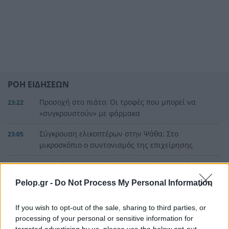
ΡΟΗ ΕΙΔΗΣΕΩΝ
Προσοχή στο πιάτο: Οι τροφές που μπορεί να
23:22
«συγκρουστούν» με φάρμακα
Σύγκρουση ελικοπτέρων στην Ψάθα: Στο
23:05
μικροσκόπιο ο συντονισμός της επιχείρησης
«Φωτιές-ανεμοστρόβιλοι»: Το σπάνιο φαινόμενο
22:53
που κάνει τις πυρκαγιές ακόμη πιο επικίνδυνες
Pelop.gr -
Do Not Process My Personal Information
στην Ευρώπη
If you wish to opt-out of the sale, sharing to third parties, or
Ουκρανία: Η αόρατη σύγκρουση της τεχνολογίας
22:45
processing of your personal or sensitive information for
– Drones, δορυφόροι και AI στην πρώτη γραμμή
ΟΛΕΣ ΟΙ ΕΙΔΗΣΕΙΣ
targeted advertising by us, please use the below opt-out