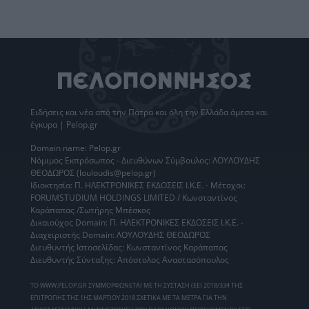
Ειδήσεις
και νέα από την
Πάτρα
και όλη την Ελλάδα άμεσα και
έγκυρα | Pelop.gr
Domain name: Pelop.gr
Νόμιμος Εκπρόσωπος - Διευθύνων Σύμβουλος: ΛΟΥΛΟΥΔΗΣ
ΘΕΟΔΩΡΟΣ (louloudis@pelop.gr)
Ιδιοκτησία: Π. ΗΛΕΚΤΡΟΝΙΚΕΣ ΕΚΔΟΣΕΙΣ Ι.Κ.Ε. - Μέτοχοι:
FORUMSTUDIUM HOLDINGS LIMITED / Κωνσταντίνος
Καράπαπας /Σωτήρης Μπέσκος
Δικαιούχος Domain: Π. ΗΛΕΚΤΡΟΝΙΚΕΣ ΕΚΔΟΣΕΙΣ Ι.Κ.Ε. -
Διαχειριστής Domain: ΛΟΥΛΟΥΔΗΣ ΘΕΟΔΩΡΟΣ
Διευθυντής Ιστοσελίδας: Κωνσταντίνος Καράπαπας
Διευθυντής Σύνταξης: Απόστολος Αναστασόπουλος
ΤΟ WWW.PELOP.GR ΣΥΜΜΟΡΦΩΝΕΤΑΙ ΜΕ ΤΗ ΣΥΣΤΑΣΗ (ΕΕ) 2018/334 ΤΗΣ
ΕΠΙΤΡΟΠΗΣ ΤΗΣ 1ΗΣ ΜΑΡΤΙΟΥ 2018 ΣΧΕΤΙΚΑ ΜΕ ΤΑ ΜΕΤΡΑ ΓΙΑ ΤΗΝ