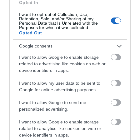
Opted In
Συναγερμός στη Βόρεια Καρολίνα: Πολλοί νεκροί
21:27
I want to opt-out of Collection, Use,
σε μαζικούς πυροβολισμούς
Retention, Sale, and/or Sharing of my
Personal Data that Is Unrelated with the
Purposes for which it was collected.
Κέρκυρα: Ο κρυμμένος «σκουπιδότοπος» κάτω
21:20
Opted Out
από τη θάλασσα, συγκλονιστικές υποβρύχιες
εικόνες
Google consents
Το απόλυτο summer roadtrip από την άγρια
21:12
I want to allow Google to enable storage
Μάνη στην καστροπολιτεία της Μονεμβασίας
related to advertising like cookies on web or
device identifiers in apps.
Σύμη: Εντοπίστηκε σορός άνδρα στον Πανορμίτη
21:02
– Πιθανότατα ανήκει στον αγνοούμενο Γερμανό
I want to allow my user data to be sent to
τουρίστα
Google for online advertising purposes.
Συμφωνία Ιράν – Ομάν για νέα ναυτιλιακή
20:51
I want to allow Google to send me
διαδρομή στα Στενά του Ορμούζ
personalized advertising.
Ήττα-αποκλεισμός για την Εθνική Nέων
20:38
I want to allow Google to enable storage
Γυναικών στο Ευρωπαϊκό
related to analytics like cookies on web or
device identifiers in apps.
Δικαστικό μπλόκο στους δασμούς Τραμπ:
20:33