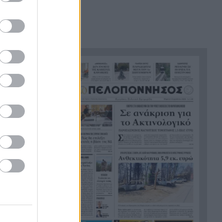
Καιρός: «Ψήνεται» η χώρα με
7:06
38άρια – Βοριάδες έως 7
μποφόρ και τοπικές
καταιγίδες, η πρόγνωση για
την Πάτρα
 το
Προσοχή στο πιάτο: Οι τροφές
23:22
που μπορεί να
«συγκρουστούν» με φάρμακα
Σύγκρουση ελικοπτέρων στην
23:05
Ψάθα: Στο μικροσκόπιο ο
συντονισμός της επιχείρησης
«Φωτιές-ανεμοστρόβιλοι»: Το
22:53
σπάνιο φαινόμενο που κάνει
τις πυρκαγιές ακόμη πιο
επικίνδυνες στην Ευρώπη
Ουκρανία: Η αόρατη
22:45
σύγκρουση της τεχνολογίας –