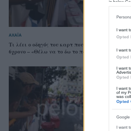
in below Go
Persona
I want t
ΑΧΑΪΑ
Opted 
Τι λέει ο οδηγός του καρτ που τραυμάτισε τον
6χρονο – «Θέλω να το δω το παιδί ζωντανό»
I want t
Opted 
I want 
Advertis
Opted 
I want t
of my P
was col
Opted 
Google 
I want t