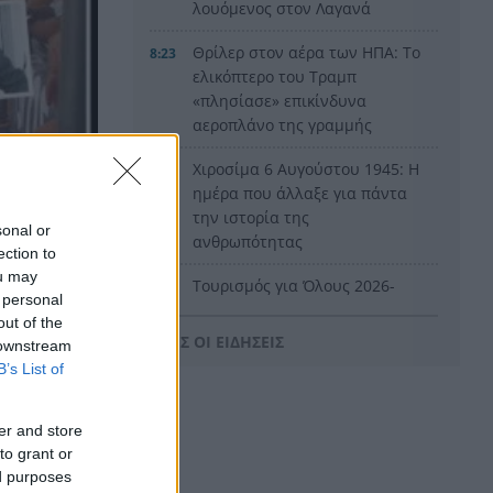
λουόμενος στον Λαγανά
Θρίλερ στον αέρα των ΗΠΑ: Το
8:23
ελικόπτερο του Τραμπ
«πλησίασε» επικίνδυνα
αεροπλάνο της γραμμής
Χιροσίμα 6 Αυγούστου 1945: Η
8:15
ημέρα που άλλαξε για πάντα
την ιστορία της
sonal or
ανθρωπότητας
ection to
ou may
Τουρισμός για Όλους 2026-
8:03
 personal
2027: Πώς να αποκτήσετε το
out of the
voucher έως 600 ευρώ για
ΟΛΕΣ ΟΙ ΕΙΔΗΣΕΙΣ
 downstream
διακοπές – Όλα όσα πρέπει να
B’s List of
γνωρίζετε
Ντέμης Χασάμπης: Ποιος είναι
7:55
er and store
ο Ελληνοκύπριος νομπελίστας
to grant or
που αναλαμβάνει το «τιμόνι»
ed purposes