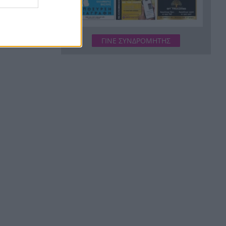
Drones, δορυφόροι και AI στην
πρώτη γραμμή
Το βραδινό που χορταίνει και
ΓΙΝΕ ΣΥΝΔΡΟΜΗΤΗΣ
22:34
βοηθά στον έλεγχο του
βάρους
Ο Ελληνοκύπριος νομπελίστας
22:23
Ντέμης Χασάμπης στο
«τιμόνι» της Google AI
HELLENiQ ENERGY: Έως 25
22:15
εκατ. ευρώ για έργα
αποκατάστασης στις
πυρόπληκτες περιοχές