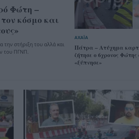
ρό Φώτη –
τον κόσμο και
τους»
ΑΧΑΪΑ
α την στήριξη του αλλά και
Πάτρα – Ατύχημα καρτ
ων του ΠΓΝΠ.
ζήτησε ο 6χρονος Φώτης
«ξύπνησε»