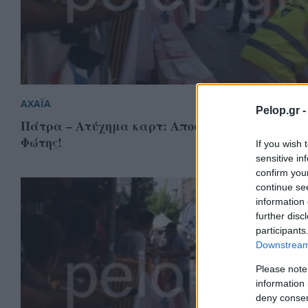
ΑΧΑΪΑ
Pelop.gr 
Πάτρα – Ατύχημα καρτ: Αποσωληνώθηκε ο 6χρο
Φώτης!
If you wish 
sensitive in
confirm you
continue se
information 
further disc
participants
Downstream 
Please note
information 
deny consent