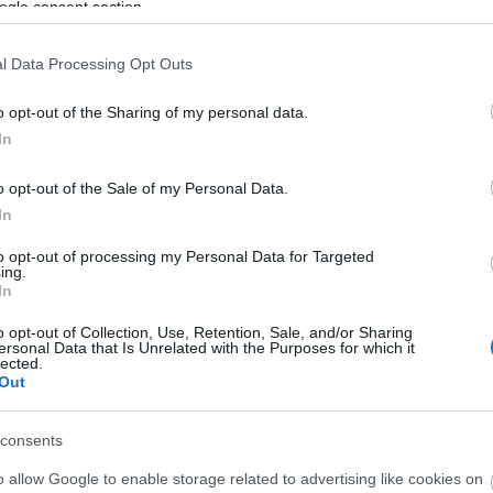
ogle consent section.
l Data Processing Opt Outs
o opt-out of the Sharing of my personal data.
ΑΧΑΪΑ
In
Πάτρα: Τι δήλωσε ο οδηγός του καρτ για 
και τον τραυματισμό 6χρονου
o opt-out of the Sale of my Personal Data.
In
to opt-out of processing my Personal Data for Targeted
ing.
In
o opt-out of Collection, Use, Retention, Sale, and/or Sharing
ersonal Data that Is Unrelated with the Purposes for which it
lected.
Out
consents
o allow Google to enable storage related to advertising like cookies on