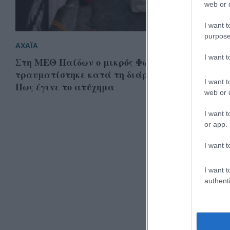
web or d
I want t
purpose
ΑΧΑΪΑ
I want 
Στη ΜΕΘ Παίδων ο μικρός Φώτης που
τραυματίστηκε κατά τη διάρκεια του PICK Patr
I want t
Πως έγινε το ατύχημα
web or d
I want t
or app.
I want t
I want t
authenti