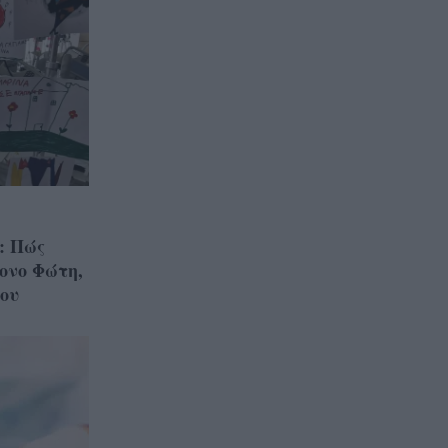
: Πώς
ονο Φώτη,
του