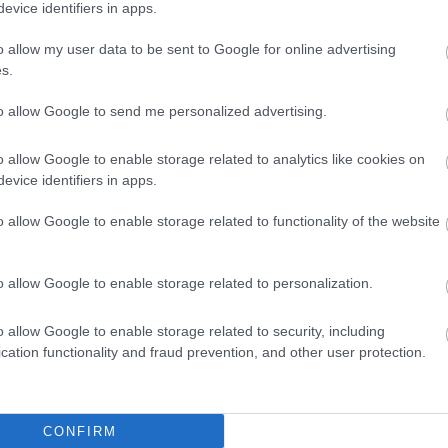
evice identifiers in apps.
o allow my user data to be sent to Google for online advertising
s.
ΑΧΑΪΑ
to allow Google to send me personalized advertising.
Πάτρα – PICK: Τι λένε οι διοργανωτές για
as –
ατύχημα και τη διακοπή των αγώνων
o allow Google to enable storage related to analytics like cookies on
evice identifiers in apps.
o allow Google to enable storage related to functionality of the website
o allow Google to enable storage related to personalization.
o allow Google to enable storage related to security, including
cation functionality and fraud prevention, and other user protection.
CONFIRM