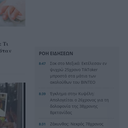
: Τι
 όταν
ΡΟΗ ΕΙΔΗΣΕΩΝ
Σοκ στο Μεξικό: Εκτέλεσαν εν
8:47
ψυχρώ 25χρονο TikToker
μπροστά στα μάτια των
ακολούθων του BINTEO
Έγκλημα στην Κυψέλη:
8:39
Απολογείται ο 26χρονος για τη
δολοφονία της 38χρονης
Βρετανίδας
Ζάκυνθος: Νεκρός 78χρονος
8:31