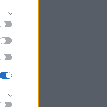
της AI της Google
Συναγερμός στα Στενά του
7:44
Ορμούζ: Δύο εκρήξεις κοντά σε
δεξαμενόπλοιο
Συναγερμός στο Λασίθι: Φωτιά
7:38
το ατύχημα
κοντά στο Καρύδι, ήχησε το
112
Το παράδοξο της Υγείας
7:30
«Πολωμένο μελτέμι»: Το
7:23
σπάνιο καιρικό φαινόμενο
50ετίας που «έκαψε» Αττική
και Βοιωτία
Συναγερμός για τις πυρκαγιές:
7:15
Υψηλός κίνδυνος στη Δυτ.
Ελλάδα, ποιες περιοχές
βρίσκονται στο «κόκκινο»