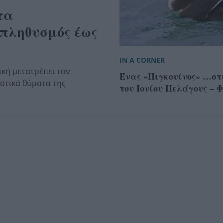
τα
 πληθυσμός έως
IN A CORNER
κή μετατρέπει τον
Ένας «Πιγκουίνος» …στ
ιστικά θύματα της
του Ιονίου Πελάγους –