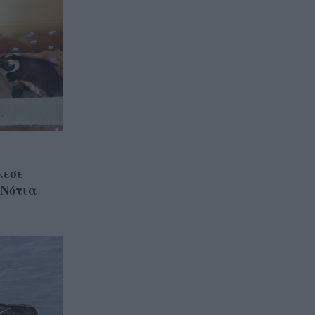
λεσε
 Νότια