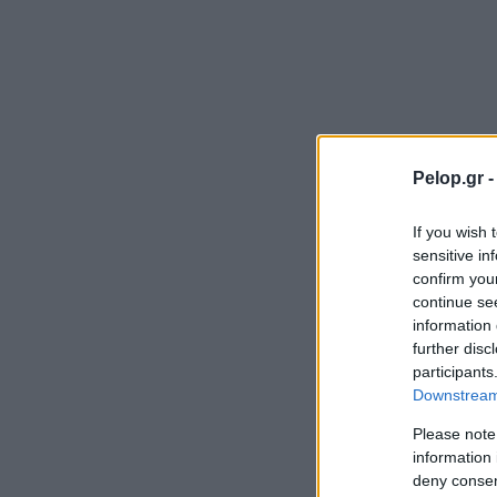
Pelop.gr 
If you wish 
sensitive in
confirm you
continue se
information 
further disc
participants
Downstream 
Please note
information 
deny consent