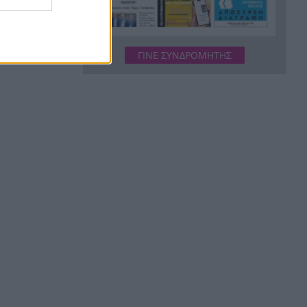
«Φωτιά» στις τιμές του
8:51
πετρελαίου: Ξεπέρασε τα 83
δολάρια το Brent
ΓΙΝΕ ΣΥΝΔΡΟΜΗΤΗΣ
Περού: Σάλος με ΒΙΝΤΕΟ
8:43
σεξουαλικής επίθεσης σε
26χρονη τραγουδίστρια