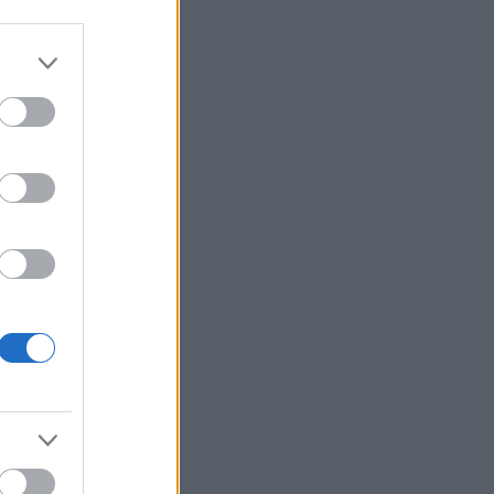
5η θέση
Τραγωδία σε σχολείο της
10:18
Ταϊλανδής: Νεαρός άνοιξε πυρ
και σκότωσε 7 άτομα
Following: Η ψευδαίσθηση του
10:15
ελέγχου
Οι σημερινές προβλέψεις για
10:07
όλα τα ζώδια
Ηλεία: Δύο συλλήψεις στο
9:51
Αρκούδι για αυθαίρετες
κατασκευές και κατάληψη
αιγιαλού
Πάτρα: Δύο συλλήψεις για
9:43
διατάραξη κοινής ησυχίας
«Καμπάνες» 10% έως 40% για
9:33
άτυπες δωρεές: Οι παγίδες με