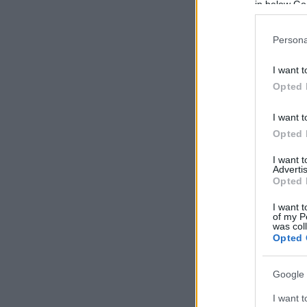
in below Go
Persona
I want t
Opted 
I want t
Opted 
I want 
Advertis
Opted 
I want t
of my P
was col
Opted 
Google 
I want t