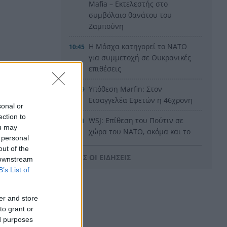
Mafia – Εκτελεστής στο
συμβόλαιο θανάτου του
Ζαμπούνη
Η Μόσχα κατηγορεί το ΝΑΤΟ
10:45
για συμμετοχή σε Ουκρανικές
επιθέσεις
Υπόθεση Marfin: Στον
10:39
Εισαγγελέα Εφετών η 46χρονη
sonal or
ection to
WSJ: Επίθεση του Πούτιν σε
10:31
ou may
χώρα του ΝΑΤΟ, ακόμα και το
 personal
Φθινόπωρο
out of the
ΟΛΕΣ ΟΙ ΕΙΔΗΣΕΙΣ
 downstream
Τέλος στις «κρυφές»
10:29
B’s List of
εγκυκλίους από 1ης
Οκτωβρίου με νόμο Χατζηδάκη
er and store
Η Εθνική Νέων Γυναικών
10:24
to grant or
νίκησε και φουλάρει για την
ed purposes