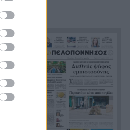
μετρητά, κοινούς
λογαριασμούς και IRIS που
ενεργοποιούν την εφορία
Τραγωδία στην άσφαλτο στις
9:25
Σέρρες: Δύο νεκροί σε σφοδρή
σύγκρουση ΙΧ με φορτηγό
Ιαπωνία: Συγκλονιστικό
9:14
ΒΙΝΤΕΟ από χειρουργείο την
ώρα των 7,1 Ρίχτερ
Φαρμακείο διακοπών: Η λίστα
9:05
SOS που πρέπει να έχει κάθε
ταξιδιώτης στη βαλίτσα του
Μυστράς: Παθολογικά αίτια
8:59
«δείχνει» η πρώτη
ιατροδικαστική εξέταση για
τον 90χρονο στον καταψύκτη