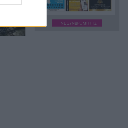
Κόκκινα τα 118 κτίρια στις 325
20:12
αυτοψίες των πληγεισών
περιοχών από τις
καταστροφικές πυρκαγιές
ΓΙΝΕ ΣΥΝΔΡΟΜΗΤΗΣ
Η ανακοίνωση της ΕΑΠ για
20:00
Βασιλάκο και Μαμάση
Γιατί οδηγήθηκαν στη φυλακή
19:48
οι οι δύο Ινδοί, που
κατηγορούνται για τη
δολοφονία του 58χρονου
ψυχολόγου στο Ναύπλιο,
ΒΙΝΤΕΟ