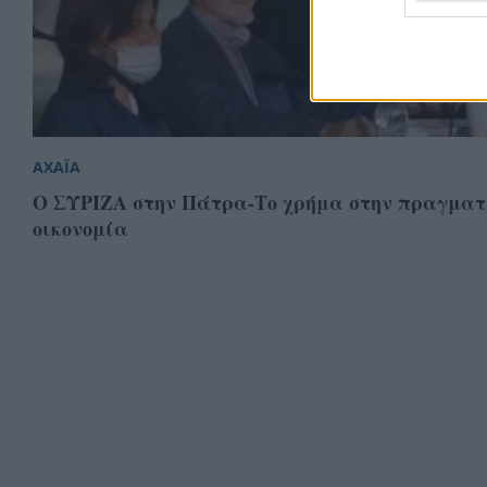
ΑΧΑΪΑ
O ΣΥΡΙΖΑ στην Πάτρα-Το χρήμα στην πραγματ
οικονομία