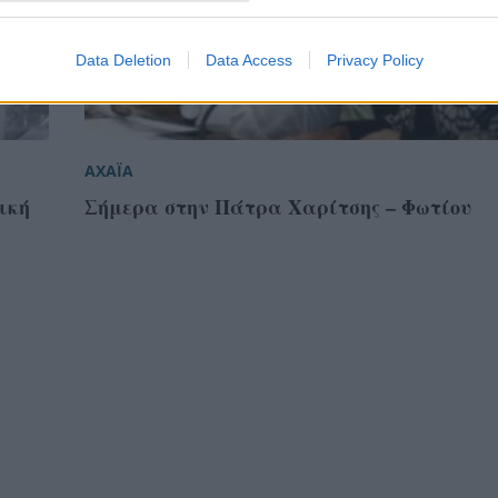
Data Deletion
Data Access
Privacy Policy
ΑΧΑΪΑ
ική
Σήμερα στην Πάτρα Χαρίτσης – Φωτίου