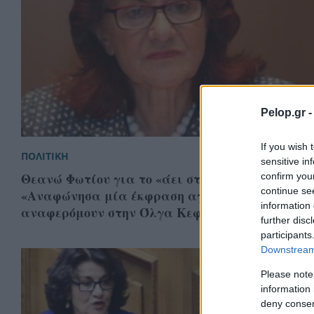
Pelop.gr 
If you wish 
ΠΟΛΙΤΙΚΗ
sensitive in
Θεανώ Φωτίου για το «άει στο διάολο»:
confirm you
continue se
«Αναφώνησα μία έκφραση αγανάκτησης, δεν
information 
αναφερόμουν στην Όλγα Κεφαλογιάννη»
further disc
participants
Downstream 
Please note
information 
deny consent