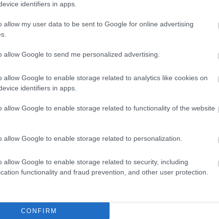
evice identifiers in apps.
o allow my user data to be sent to Google for online advertising
s.
to allow Google to send me personalized advertising.
o allow Google to enable storage related to analytics like cookies on
evice identifiers in apps.
ΑΧΑΪΑ
Ώρα Πατρών: Υπάρχει δίψα για την δια ζ
o allow Google to enable storage related to functionality of the website
επικοινωνία
o allow Google to enable storage related to personalization.
o allow Google to enable storage related to security, including
cation functionality and fraud prevention, and other user protection.
CONFIRM