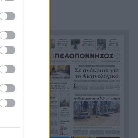
με αγριογούρουνο στη Β.
Εύβοια και έχασε τη ζωή του
Αλλάζουν τα πάντα στη Δανία
21:00
λόγω της τεχνικής
νοημοσύνης, οι μαθητές θα
παρουσιάσουν προφορικά τις
εργασίες τους
Το τελευταίο «αντίο» στην
20:36
ώσης
τελετή αποτέφρωσης του
συντονιστή που σκοτώθηκε
μετά τη σύγκρουση
ελικοπτέρων στην Ψάθα,
ΦΩΤΟ
Στιγμές αγωνίας και θρίλερ
20:24
στο Αίγιο: Οδηγός λεωφορείου
έχασε τις αισθήσεις του και τη
ζωή του! ΦΩΤΟ