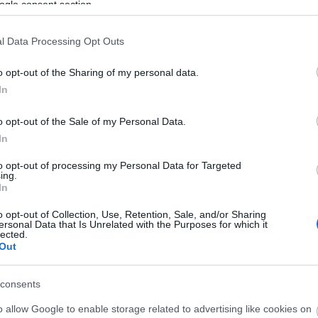
ogle consent section.
l Data Processing Opt Outs
o opt-out of the Sharing of my personal data.
In
o opt-out of the Sale of my Personal Data.
In
ΠΟΛΙΤΙΚΗ
to opt-out of processing my Personal Data for Targeted
νη
Φωτίου και Ηλιόπουλος στη δίκη της 12χρο
ing.
In
Κολωνό
o opt-out of Collection, Use, Retention, Sale, and/or Sharing
ersonal Data that Is Unrelated with the Purposes for which it
lected.
Out
consents
o allow Google to enable storage related to advertising like cookies on