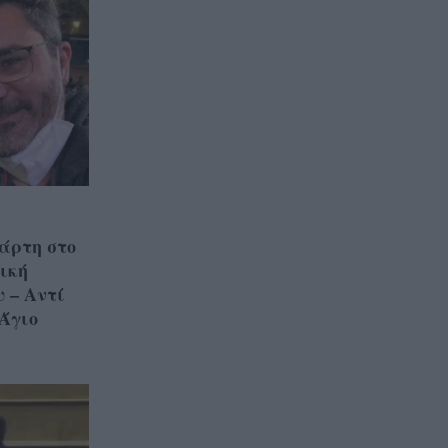
άρτη στο
ική
υ – Αντί
Άγιο