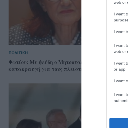
web or d
I want t
purpose
I want 
I want t
web or d
ΠΟΛΙΤΙΚΗ
Φωτίου: Με ψεύδη ο Μητσοτάκης απέναντι στην
I want t
κατακραυγή για τους πλειστηριασμούς
or app.
I want t
I want t
authenti