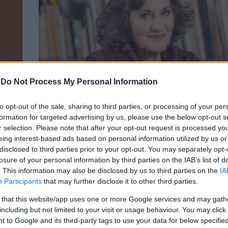
-
Do Not Process My Personal Information
to opt-out of the sale, sharing to third parties, or processing of your per
ΠΟΛΙΤΙΚΗ
formation for targeted advertising by us, please use the below opt-out s
Φωτίου για το «άει στο διάολο» στην Κεφ
r selection. Please note that after your opt-out request is processed y
eing interest-based ads based on personal information utilized by us or
«Δεν αναφερόμουν στην υπουργό»
disclosed to third parties prior to your opt-out. You may separately opt-
losure of your personal information by third parties on the IAB’s list of
. This information may also be disclosed by us to third parties on the
IA
Participants
that may further disclose it to other third parties.
 that this website/app uses one or more Google services and may gath
including but not limited to your visit or usage behaviour. You may click 
 to Google and its third-party tags to use your data for below specifi