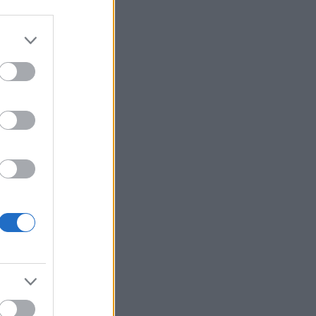
στην Αιγιάλεια
Καταγγελία ερευνητή του
22:00
ΑΠΘ: «Χυδαίο τραμπουκισμό
από τους διάφορους
“φιλόζωους”»
«Ένα τέταρτο γινόταν ΚΑΡΠΑ.
21:48
Δεν βρίσκαμε σημάδια ζωής»,
συγκλονίζει ο ναυαγοσώστης
για τον πνιγμό στα Μάλια
νης στον
Ο καύσωνας λιώνει τους
21:36
Σλοβάκους, ρεκόρ με 42,2
βαθμούς Κελσίου
Άρτα: Συνελήφθησαν ο
21:24
διευθυντής κι ο τεχνικός
ασφαλείας του ΔΕΔΔΗΕ
Τραγικό περιστατικό, τράκαρε
21:12