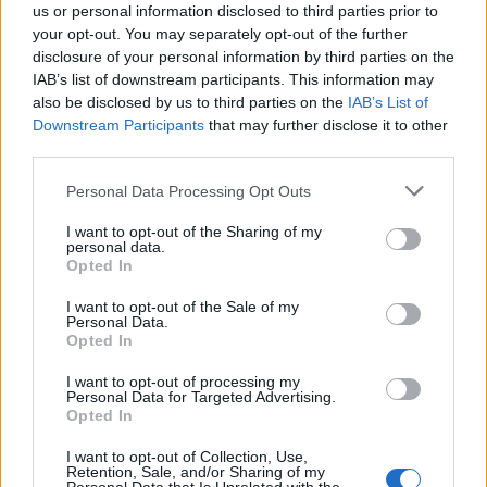
us or personal information disclosed to third parties prior to
your opt-out. You may separately opt-out of the further
disclosure of your personal information by third parties on the
Η «Πελοπόννησος» και το pelop.gr σε
IAB’s list of downstream participants. This information may
also be disclosed by us to third parties on the
IAB’s List of
ανοιχτή γραμμή με τον Πολίτη
Downstream Participants
that may further disclose it to other
Η φωνή σου έχει δύναμη – στείλε παράπονα,
third parties.
καταγγελίες ή ιδέες για τη γειτονιά σου.
Please note that this website/app uses one or more Google
Personal Data Processing Opt Outs
services and may gather and store information including but
Viber:
+306909196125
not limited to your visit or usage behaviour. You may click to
I want to opt-out of the Sharing of my
personal data.
grant or deny consent to Google and its third-party tags to
Opted In
use your data for below specified purposes in below Google
Στείλε μήνυμα στο Viber
consent section.
I want to opt-out of the Sale of my
Personal Data.
Opted In
I want to opt-out of processing my
Ακολουθήστε μας για όλες τις
ειδήσεις
στο Bing News
Personal Data for Targeted Advertising.
Opted In
και το Google News
I want to opt-out of Collection, Use,
Retention, Sale, and/or Sharing of my