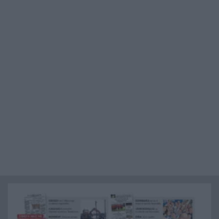
Νεκρός άνδρας στο τιμόνι στη Σκεπαστή Αγορά
22:12
της Νεάπολης
Η εκδρομή από την Αμαλιάδα εξελίχτηκε σε
22:00
εφιάλτη, νεκρός 32χρονος μετά τη βουτιά σε
παγωμένη βάθρα στον Όλυμπο
Η Εθνική Παίδων έχασε από τη Ρωσία στην
21:48
πρεμιέρα του Παγκόσμιου
Ελληνική Ομάδα Διάσωσης Αχαΐας: Περιπολίες
21:36
πυρασφάλειας, συνδράμει σε μεγάλα πύρινα
μέτωπα, ΦΩΤΟ
Οι φλόγες έχουν ζώσει και απειλούν Λούμπα,
21:24
Ψάθα, έχουν διατεθεί 23 αεροσκάφη και 11
ελικόπτερα
Ορίστηκαν τα ματς που θα δώσει η ΑΕΚ στα
21:12
πλέι-οφς του Champions League
Δυτική Αττική: Ο χάρτης της μεγάλης
21:00