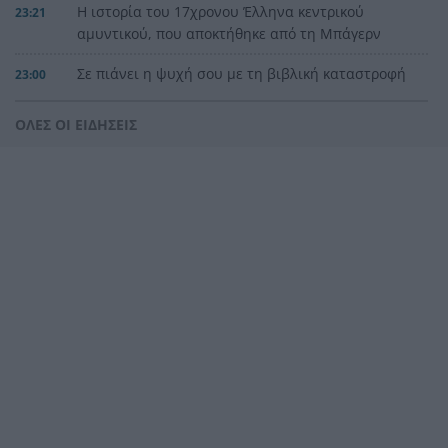
Η ιστορία του 17χρονου Έλληνα κεντρικού
23:21
αμυντικού, που αποκτήθηκε από τη Μπάγερν
Σε πιάνει η ψυχή σου με τη βιβλική καταστροφή
23:00
στη Δωρίδα, ΒΙΝΤΕΟ
ΟΛΕΣ ΟΙ ΕΙΔΗΣΕΙΣ
Νύχτα αγωνίας, μάχη με τις φλόγες στη Δυτική
22:57
Αττική, πάνω από 7.000 στρέμματα η πληγείσα
έκταση από την πυρκαγιά στην Αιγιάλεια
«Δεν χωρούν, ούτε πρέπει να χωρούν Ιφιγένειες
22:48
στον βωμό των όποιων συμφερόντων και
επιδιώξεων»
Ιστορικό χαμηλό σε Δούναβη και Ρήνο,
22:36
πρωτοφανής κρίση στην Ευρώπη
Βοτανικός: Υπό έλεγχο η φωτιά σε υπαίθριο
22:24
χώρο, κυκλοφοριακές ρυθμίσεις στην Αγίας
Άννης