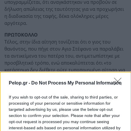
υπογραμμίζεται, ότι αναγκάστηκαν να προβούν σε
δήλωση απώλειας της ταυτότητας για να προχωρήσει
η διαδικασία της ταφής, δέκα ολόκληρες μέρες
αργότερα.
ΠΡΩΤΟΚΟΛΛΟ
Τέλος, στην ίδια αίτηση τονίζεται ότι ο γιος του
θανόντος, που πήγε στον Αγιο Στέφανο να παραλάβει
τα αντικείμενα του πατέρα του, αντιμετωπίστηκε με
προσβλητικό τρόπο, ενώ αποκαλύπτεται ότι «το
κατάστημα δεν διέθετε ούτε τυποποιημένη αίτηση για
να εκθέσει τα ζητούμενά του ενώπιον της διοίκησης.
Pelop.gr -
Do Not Process My Personal Information
Αντιθέτως, του παρεδόθη μία κόλλα -φύλλο Α- όπου
ανέγραψε τα αιτήματά του, η οποία ουδέποτε
If you wish to opt-out of the sale, sharing to third parties, or
πρωτοκολλήθηκε…».
processing of your personal or sensitive information for
targeted advertising by us, please use the below opt-out
section to confirm your selection. Please note that after your
opt-out request is processed you may continue seeing
interest-based ads based on personal information utilized by