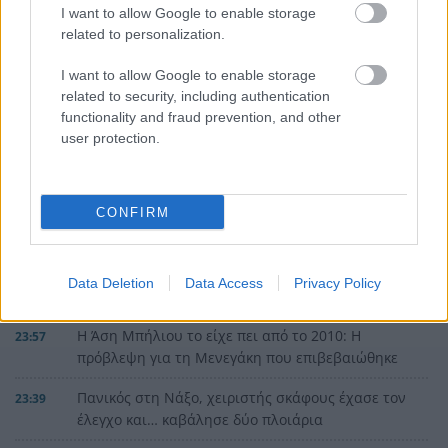
I want to allow Google to enable storage
related to personalization.
I want to allow Google to enable storage
related to security, including authentication
functionality and fraud prevention, and other
user protection.
CONFIRM
Data Deletion
Data Access
Privacy Policy
ΡΟΗ ΕΙΔΗΣΕΩΝ
Η Άση Μπήλιου το είχε πει από το 2010: Η
23:57
πρόβλεψη για τη Μενεγάκη που επιβεβαιώθηκε
Πανικός στη Νάξο, χειριστής σκάφους έχασε τον
23:39
έλεγχο και… καβάλησε δύο πλοιάρια