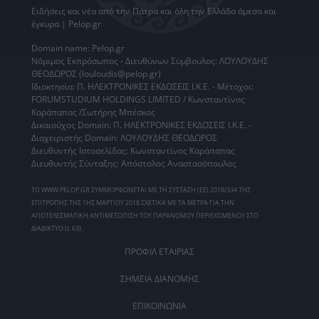
Ειδήσεις
και νέα από την
Πάτρα
και όλη την Ελλάδα άμεσα και
έγκυρα | Pelop.gr
Domain name: Pelop.gr
Νόμιμος Εκπρόσωπος - Διευθύνων Σύμβουλος: ΛΟΥΛΟΥΔΗΣ
ΘΕΟΔΩΡΟΣ (louloudis@pelop.gr)
Ιδιοκτησία: Π. ΗΛΕΚΤΡΟΝΙΚΕΣ ΕΚΔΟΣΕΙΣ Ι.Κ.Ε. - Μέτοχοι:
FORUMSTUDIUM HOLDINGS LIMITED / Κωνσταντίνος
Καράπαπας /Σωτήρης Μπέσκος
Δικαιούχος Domain: Π. ΗΛΕΚΤΡΟΝΙΚΕΣ ΕΚΔΟΣΕΙΣ Ι.Κ.Ε. -
Διαχειριστής Domain: ΛΟΥΛΟΥΔΗΣ ΘΕΟΔΩΡΟΣ
Διευθυντής Ιστοσελίδας: Κωνσταντίνος Καράπαπας
Διευθυντής Σύνταξης: Απόστολος Αναστασόπουλος
ΤΟ WWW.PELOP.GR ΣΥΜΜΟΡΦΩΝΕΤΑΙ ΜΕ ΤΗ ΣΥΣΤΑΣΗ (ΕΕ) 2018/334 ΤΗΣ
ΕΠΙΤΡΟΠΗΣ ΤΗΣ 1ΗΣ ΜΑΡΤΙΟΥ 2018 ΣΧΕΤΙΚΑ ΜΕ ΤΑ ΜΕΤΡΑ ΓΙΑ ΤΗΝ
ΑΠΟΤΕΛΕΣΜΑΤΙΚΗ ΑΝΤΙΜΕΤΩΠΙΣΗ ΤΟΥ ΠΑΡΑΝΟΜΟΥ ΠΕΡΙΕΧΟΜΕΝΟΥ ΣΤΟ
ΔΙΑΔΙΚΤΥΟ (L 63).
ΠΡΟΦΙΛ ΕΤΑΙΡΙΑΣ
ΣΗΜΕΙΑ ΔΙΑΝΟΜΗΣ
ΕΠΙΚΟΙΝΩΝΙΑ