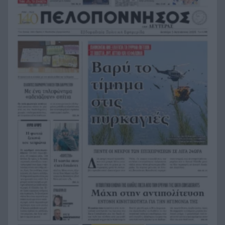
καταστροφής, πάνω από 480.000 στρέμματα
κάηκαν σε 9 χρόνια
Φωτιές: Οι ριπές ανέμου ξεπέρασαν τα 150
20:48
χιλιόμετρα την ώρα, ρεκόρ 15ετίας
Από την Κέρκυρα στην Ερείκουσα ανοίγει πανιά
20:47
το Ράλι Ιονίου
«Το βραβείο του το έδωσε στη μητέρα μας, ήταν
20:36
πολύ περήφανος» συγκλονίζει ο αδελφός του
αδικοχαμένου στις φωτιές πιλότου του
ελικοπτέρου
Ενίσχυση της Παναχαϊκής από την…Πορτογαλία
20:24
Καιρός: Με 37άρια, υψηλές θερμοκρασίες και
20:12
ανέμους που θα φτάσουν τα 7 μποφόρ