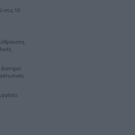
ύ στις 10
 εύθραυστη,
λινές
 διατηρεί
τρατιωτικές
ουργήσει