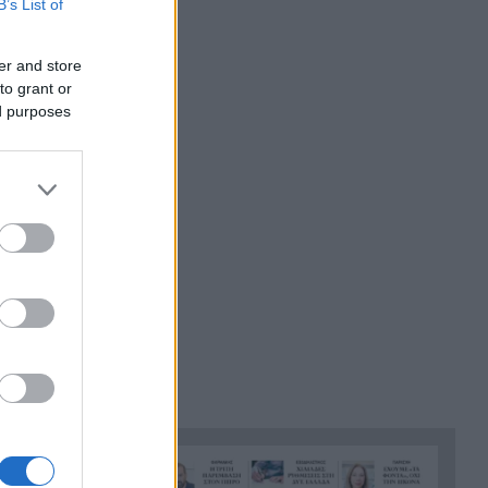
ηλεκτροδότησης και
B’s List of
προσέκρουσε σε πολυκατοικία
er and store
Στεφάνι Κορινθίας: Μεγάλη
20:28
to grant or
φωτιά, ενισχυθήκαν οι
ed purposes
δυνάμεις, 11 εναέρια στη
μάχη της κατάσβεσης
Σοκ στο μπάσκετ, πέθανε
20:12
ξαφνικά ο προπονητής
Δημήτρης Καρατσώρης
Πάτρα: Σοκ, πέθανε στο
20:00
Νοσοκομείο βρέφος μόλις 8
ημερών
«Δεν υπάρχει κανένας λόγος
19:48
να φοβόμαστε ή να
αποφεύγουμε τη θάλασσα», η
Μαρίνα Βερνίκου με
λαγοκέφαλο στο χέρι