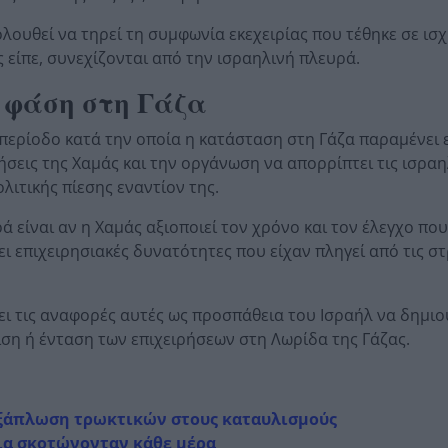
λουθεί να τηρεί τη συμφωνία εκεχειρίας που τέθηκε σε ισχ
 είπε, συνεχίζονται από την ισραηλινή πλευρά.
η φάση στη Γάζα
 περίοδο κατά την οποία η κατάσταση στη Γάζα παραμένει
ήσεις της Χαμάς και την οργάνωση να απορρίπτει τις ισραη
ολιτικής πίεσης εναντίον της.
 είναι αν η Χαμάς αξιοποιεί τον χρόνο και τον έλεγχο που
ει επιχειρησιακές δυνατότητες που είχαν πληγεί από τις σ
σει τις αναφορές αυτές ως προσπάθεια του Ισραήλ να δημι
χιση ή ένταση των επιχειρήσεων στη Λωρίδα της Γάζας.
 εξάπλωση τρωκτικών στους καταυλισμούς
σια σκοτώνονταν κάθε μέρα