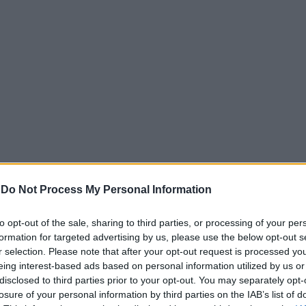
-
Do Not Process My Personal Information
to opt-out of the sale, sharing to third parties, or processing of your per
 μια σταδιακή αλλά συστηματική προσπάθεια της Χαμάς να
formation for targeted advertising by us, please use the below opt-out s
τητες σε περιοχές της Λωρίδας της Γάζας που εξακολουθεί 
r selection. Please note that after your opt-out request is processed y
σραηλινού στρατού.
eing interest-based ads based on personal information utilized by us or
disclosed to third parties prior to your opt-out. You may separately opt-
g in Gaza, reports Israel’s 🇮🇱 Channel 13, citing a docume
losure of your personal information by third parties on the IAB’s list of