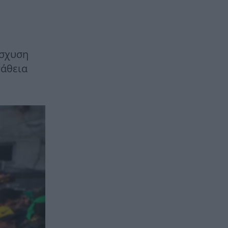
ίσχυση
πάθεια