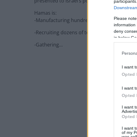
presented to Israel’s political echelon.
participants
Downstream 
Hamas is:
Please note
-Manufacturing hundreds of IEDs, mortars, a
information 
deny consent
-Recruiting dozens of terrorists;
in below Go
-Gathering…
Persona
I want t
Opted 
I want t
Opted 
I want 
Advertis
Opted 
I want t
of my P
was col