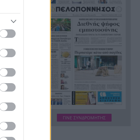
Καιρός: Έρχονται 39άρια,
19:36
εξασθενούν οι άνεμοι,
ανεβαίνει η θερμοκρασία
Από το +12 ήττα της Εθνικής
19:24
στην παράταση από την
νώ
Ισπανία
«Ένα αόρατο χέρι δεν θέλει τη
19:12
διαλεύκανση», σφοδρή
ιους
αντίδραση από το ΠΑΣΟΚ κατά
της κυβέρνησης μετά την
απόφαση του Αρείου Πάγου
σεις το
για τις υποκλοπές
Η CIA ξαναστρέφεται στην
19:07
ίζουν,
Κούβα: Η μυστική ομάδα του
ΓΙΝΕ ΣΥΝΔΡΟΜΗΤΗΣ
Τραμπ και το μήνυμα «ο
συντήρησης
χρόνος τελειώνει»
Το επόμενο βήμα στην
19:00