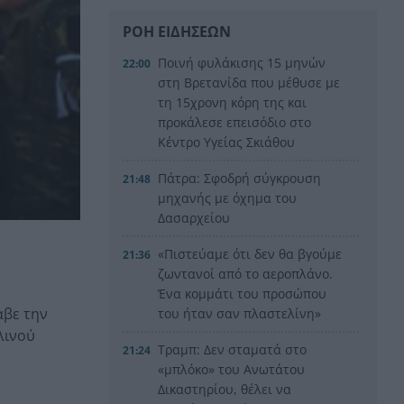
ΡΟΗ ΕΙΔΗΣΕΩΝ
Ποινή φυλάκισης 15 μηνών
22:00
στη Βρετανίδα που μέθυσε με
τη 15χρονη κόρη της και
προκάλεσε επεισόδιο στο
Κέντρο Υγείας Σκιάθου
Πάτρα: Σφοδρή σύγκρουση
21:48
μηχανής με όχημα του
Δασαρχείου
«Πιστεύαμε ότι δεν θα βγούμε
21:36
ζωντανοί από το αεροπλάνο.
Ένα κομμάτι του προσώπου
αβε την
του ήταν σαν πλαστελίνη»
λινού
Τραμπ: Δεν σταματά στο
21:24
«μπλόκο» του Ανωτάτου
Δικαστηρίου, θέλει να