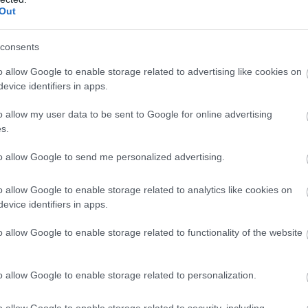
Out
consents
o allow Google to enable storage related to advertising like cookies on
evice identifiers in apps.
ωση ενισχύει τα τάγματά της με δεκάδες νέους μαχητές, ε
ύ υλικού.
o allow my user data to be sent to Google for online advertising
ο έγγραφο
s.
to allow Google to send me personalized advertising.
άς κατασκευάζει κάθε μήνα εκατοντάδες όλμους, αυτοσχέδ
ούς πυραύλους.
o allow Google to enable storage related to analytics like cookies on
ργάνωση έχει πραγματοποιήσει δεκάδες στρατιωτικές ασκή
evice identifiers in apps.
ι την επιχειρησιακή της ετοιμότητα.
o allow Google to enable storage related to functionality of the website
δίκτυο της Γάζας. Αν και οι ισραηλινές υπηρεσίες δεν εντοπ
ηράγγων, εκτιμούν ότι η Χαμάς πραγματοποιεί εργασίες 
o allow Google to enable storage related to personalization.
ο τούνελ.
o allow Google to enable storage related to security, including