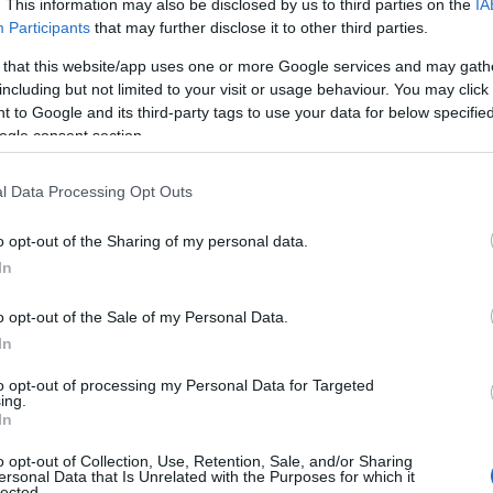
. This information may also be disclosed by us to third parties on the
IA
Participants
that may further disclose it to other third parties.
 that this website/app uses one or more Google services and may gath
nd anti-tank missiles each month;
including but not limited to your visit or usage behaviour. You may click 
 to Google and its third-party tags to use your data for below specifi
ogle consent section.
l Data Processing Opt Outs
o opt-out of the Sharing of my personal data.
In
o opt-out of the Sale of my Personal Data.
In
to opt-out of processing my Personal Data for Targeted
ing.
In
o opt-out of Collection, Use, Retention, Sale, and/or Sharing
ersonal Data that Is Unrelated with the Purposes for which it
lected.