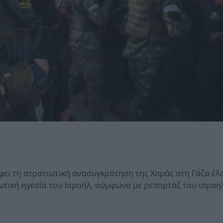
ει τη στρατιωτική ανασυγκρότηση της Χαμάς στη Γάζα έλ
ωτική ηγεσία του Ισραήλ, σύμφωνα με ρεπορτάζ του ισραη