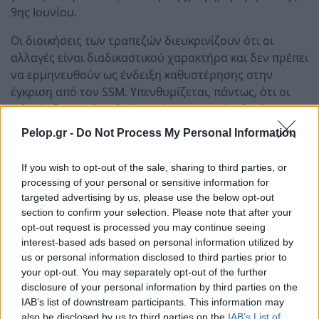
9ης Ιουνίου.
Οι διοικήσεις των τραπεζών διευκρινίζουν ότι οι
αλλαγές είναι διαδικαστικού χαρακτήρα και δεν πρέπει
να ερμηνευθούν ως ένδειξη καθυστέρησης στην
έγκριση από τον SSM. Υπενθυμίζεται, πάντως, ότι οι
τελικές διανομές τελούν υπό την τυπική τελική
έγκριση του Επόπτη.
Pelop.gr -
Do Not Process My Personal Information
Τα αποτελέσματα Allwyn και ΑΒΑΞ
If you wish to opt-out of the sale, sharing to third parties, or
Πριν από την έναρξη της συνεδρίασης, η Allwyn και η
processing of your personal or sensitive information for
ΑΒΑΞ ανακοίνωσαν οικονομικά αποτελέσματα α΄
targeted advertising by us, please use the below opt-out
τριμήνου.
section to confirm your selection. Please note that after your
opt-out request is processed you may continue seeing
Η Allwyn εμφάνισε καθαρά έσοδα 1,204 δισ. ευρώ,
interest-based ads based on personal information utilized by
us or personal information disclosed to third parties prior to
αυξημένα κατά 21%, και προσαρμοσμένο EBITDA 443
your opt-out. You may separately opt-out of the further
εκατ. ευρώ, αυξημένο κατά 24%.
disclosure of your personal information by third parties on the
IAB’s list of downstream participants. This information may
Η ΑΒΑΞ ανακοίνωσε καθαρά κέρδη 10,6 εκατ. ευρώ,
also be disclosed by us to third parties on the
IAB’s List of