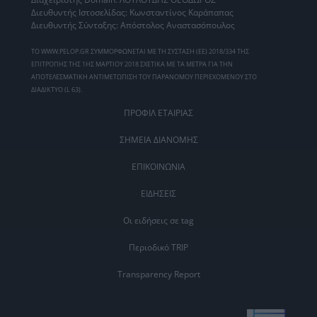
Διευθυντής Ιστοσελίδας: Κωνσταντίνος Καράπαπας
Διευθυντής Σύνταξης: Απόστολος Αναστασόπουλος
ΤΟ WWW.PELOP.GR ΣΥΜΜΟΡΦΩΝΕΤΑΙ ΜΕ ΤΗ ΣΥΣΤΑΣΗ (ΕΕ) 2018/334 ΤΗΣ
ΕΠΙΤΡΟΠΗΣ ΤΗΣ 1ΗΣ ΜΑΡΤΙΟΥ 2018 ΣΧΕΤΙΚΑ ΜΕ ΤΑ ΜΕΤΡΑ ΓΙΑ ΤΗΝ
ΑΠΟΤΕΛΕΣΜΑΤΙΚΗ ΑΝΤΙΜΕΤΩΠΙΣΗ ΤΟΥ ΠΑΡΑΝΟΜΟΥ ΠΕΡΙΕΧΟΜΕΝΟΥ ΣΤΟ
ΔΙΑΔΙΚΤΥΟ (L 63).
ΠΡΟΦΙΛ ΕΤΑΙΡΙΑΣ
ΣΗΜΕΙΑ ΔΙΑΝΟΜΗΣ
ΕΠΙΚΟΙΝΩΝΙΑ
ΕΙΔΗΣΕΙΣ
Οι ειδήσεις σε tag
Περιοδικό TRIP
Transparency Report