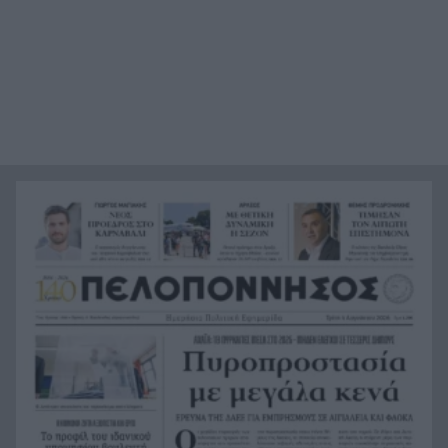
ΕΛΑΣ για τη φρίκη στον Μυστρά
Τα λιωμένα καλώδια της μεγάλης καταστροφής,
21:24
έτσι ξεκίνησε η φωτιά σε Αττική και Βοιωτία
Σημαντική ενίσχυση για τον Αίαντα ΑΣΑΑ
21:12
Κοριτσάκι τριών χρονών παγιδεύτηκε σε παιδική
21:00
κουζίνα στις ΗΠΑ και πέθανε
Με τα αδέλφια Ανδρέα και Κωνσταντίνο
20:48
Μπιτσάκο η Εθνική ανδρών στους Μεσογειακούς
Πέταξε στα σκουπίδια δελτίο που κέρδιζε ένα
20:36
εκατομμύριο στο ΛΟΤΤΟ, αλλά έψαξε και το
βρήκε!
H Εθνική Νέων Γυναικών καθάρισε την
20:23
Πορτογαλία και πέρασε στους «8» του
Παγκοσμίου