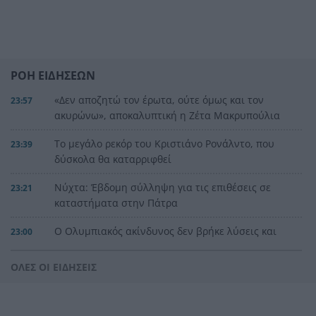
ΡΟΗ ΕΙΔΗΣΕΩΝ
«Δεν αποζητώ τον έρωτα, ούτε όμως και τον
23:57
ακυρώνω», αποκαλυπτική η Ζέτα Μακρυπούλια
Το μεγάλο ρεκόρ του Κριστιάνο Ρονάλντο, που
23:39
δύσκολα θα καταρριφθεί
Νύχτα: Έβδομη σύλληψη για τις επιθέσεις σε
23:21
καταστήματα στην Πάτρα
Ο Ολυμπιακός ακίνδυνος δεν βρήκε λύσεις και
23:00
γκολ, έμεινε στο μηδέν με τη Ναϊμέγκεν
ΟΛΕΣ ΟΙ ΕΙΔΗΣΕΙΣ
Η μεγάλη κλήρωση του Τζόκερ
22:51
«Είχα για 2,5 χρόνια στον καταψύκτη τον νεκρό
22:48