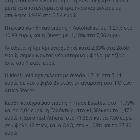
Στη μεσαία κεφαλαιοποίηση, η ΑΒΑΞ δέχθηκε πιέσεις
μετά τα αποτελέσματα α΄ τριμήνου και έκλεισε με
απώλειες 1,94% στα 3,54 ευρώ.
Πτωτικά κινήθηκαν επίσης η Autohellas, με -1,27% στα
10,88 ευρώ, και η Quest, με -1,18% στα 7,56 ευρώ.
Αντίθετα, η Κρι Κρι ενισχύθηκε κατά 2,33% στα 28,60
ευρώ, σημειώνοντας νέο ιστορικό υψηλό, με τζίρο
άνω του 1 εκατ. ευρώ.
Η Ideal Holdings έκλεισε με άνοδο 1,71% στα 7,14
ευρώ, σε νέο υψηλό 25 ετών, εν αναμονή του IPO των
Attica Stores.
Κέρδη κατέγραψαν επίσης η Trade Estates, στο +1,75%
και τα 2,04 ευρώ, η Ελλάκτωρ, στο +1,38% και το 1,472
ευρώ, η Euronext Athens, στο +1,35% και τα 7,50 ευρώ,
σε υψηλό 12 ετών, και ο ΟΛΘ, στο +1,08% και τα 37,40
ευρώ.