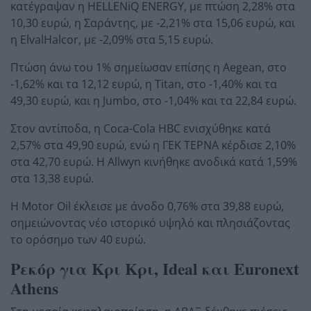
κατέγραψαν η HELLENiQ ENERGY, με πτώση 2,28% στα
10,30 ευρώ, η Σαράντης, με -2,21% στα 15,06 ευρώ, και
η ElvalHalcor, με -2,09% στα 5,15 ευρώ.
Πτώση άνω του 1% σημείωσαν επίσης η Aegean, στο
-1,62% και τα 12,12 ευρώ, η Titan, στο -1,40% και τα
49,30 ευρώ, και η Jumbo, στο -1,04% και τα 22,84 ευρώ.
Στον αντίποδα, η Coca-Cola HBC ενισχύθηκε κατά
2,57% στα 49,90 ευρώ, ενώ η ΓΕΚ ΤΕΡΝΑ κέρδισε 2,10%
στα 42,70 ευρώ. Η Allwyn κινήθηκε ανοδικά κατά 1,59%
στα 13,38 ευρώ.
Η Motor Oil έκλεισε με άνοδο 0,76% στα 39,88 ευρώ,
σημειώνοντας νέο ιστορικό υψηλό και πλησιάζοντας
το ορόσημο των 40 ευρώ.
Ρεκόρ για Κρι Κρι, Ideal και Euronext
Athens