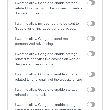
την ένταση στις σχέσεις ΗΠΑ – Ιράν.
I want to allow Google to enable storage
related to advertising like cookies on web or
Το πετρέλαιο προσεγγίζει εκ νέου τα 100 δολάρια το
device identifiers in apps.
βαρέλι, ενώ η αβεβαιότητα γύρω από τις διπλωματικές
επαφές Ουάσινγκτον και Τεχεράνης επιβαρύνει την
I want to allow my user data to be sent to
ψυχολογία των επενδυτών.
Google for online advertising purposes.
Την ίδια ώρα, ο τεχνολογικός κλάδος διεθνώς
I want to allow Google to send me
εμφανίζει σημάδια κόπωσης, καθώς η ανοδική
personalized advertising.
δυναμική γύρω από την τεχνητή νοημοσύνη δείχνει
I want to allow Google to enable storage
να υποχωρεί.
related to analytics like cookies on web or
device identifiers in apps.
Παρά το βαρύτερο κλίμα, το ελληνικό χρηματιστήριο
διατηρεί εσωτερικά στηρίγματα από τις
I want to allow Google to enable storage
επιχειρηματικές εξελίξεις και τα ισχυρά θεμελιώδη
related to functionality of the website or app.
μεγέθη αρκετών εισηγμένων.
I want to allow Google to enable storage
Αυτοί οι παράγοντες επιτρέπουν στον Γενικό Δείκτη να
related to personalization.
απορροφά μέρος των πιέσεων και να παραμένει κοντά
στο ψυχολογικό και τεχνικό όριο των 2.400 μονάδων.
I want to allow Google to enable storage
related to security, including authentication