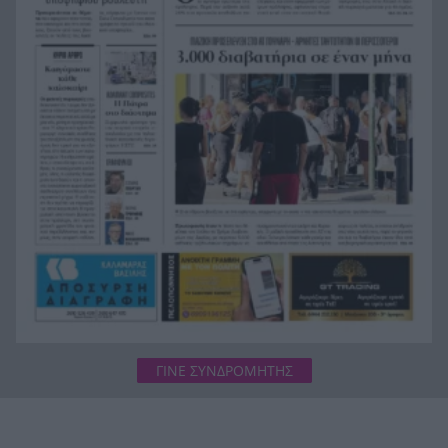
Σοκ στην Πάτρα, βρέθηκε απαγχονισμένος
20:12
63χρονος, δίπλα του εντοπίστηκε σημείωμα
Ράγισαν και οι πέτρες στην κηδεία του Φράνκο
20:00
Μπαρέζι, χιλιάδες στο τελευταίο αντίο στον
μεγάλο αρχηγό της Μίλαν
ΓΙΝΕ ΣΥΝΔΡΟΜΗΤΗΣ