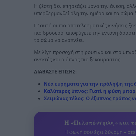
Η ζέστη δεν επηρεάζει μόνο την άνεση, αλλ
υπερθερμανθεί όλη την ημέρα και το σώμα δ
Γι’ αυτό οι πιο αποτελεσματικές κινήσεις ξ
πιο δροσερό, αποφύγετε την έντονη δραστη
το σώμα να αναπνέει.
Με λίγη προσοχή στη ρουτίνα και στο υπνοδ
ανεκτές και ο ύπνος πιο ξεκούραστος.
ΔΙΑΒΑΣΤΕ ΕΠΙΣΗΣ:
Νέα ευρήματα για την πρόληψη της ά
Καλύτερος ύπνος: Γιατί η φύση μπορ
Χειμώνας τέλος: Ο έξυπνος τρόπος ν
Η «Πελοπόννησος» και το
Η φωνή σου έχει δύναμη – στεί