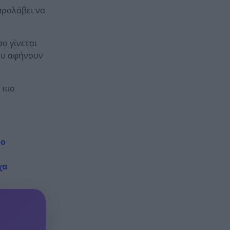
προλάβει να
σο γίνεται
που αφήνουν
 πιο
ρο
χα