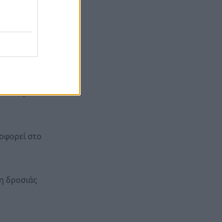
να
Σοκ στην Πάτρα, βρέθηκε
20:12
απαγχονισμένος 63χρονος,
δίπλα του εντοπίστηκε
ι να κάνουν
σημείωμα
Ράγισαν και οι πέτρες στην
20:00
κηδεία του Φράνκο Μπαρέζι,
χιλιάδες στο τελευταίο αντίο
ε όσες δεν
στον μεγάλο αρχηγό της
Μίλαν
οφορεί στο
ση δροσιάς