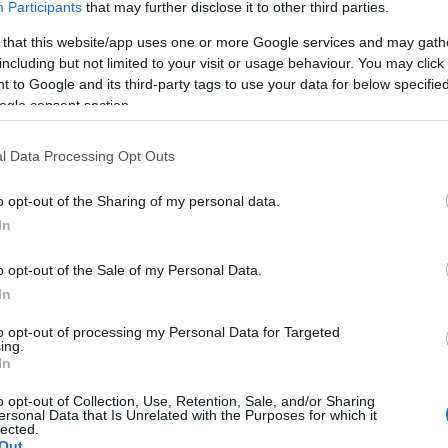
Participants
that may further disclose it to other third parties.
 that this website/app uses one or more Google services and may gath
ο ύπνο στη ζέστη
including but not limited to your visit or usage behaviour. You may click 
 to Google and its third-party tags to use your data for below specifi
μέρα
ogle consent section.
δυ, το σώμα μπορεί να παραμένει σε υψηλότερη θερμοκρασ
άσκηση δίνει περισσότερο χρόνο στον οργανισμό να επανέλ
l Data Processing Opt Outs
ι παγωμένο
o opt-out of the Sharing of my personal data.
του περιβάλλοντος μπορεί να βοηθήσει. Το πολύ παγωμένο
In
νεβάσει τη θερμοκρασία του για να αντιδράσει στο κρύο.
o opt-out of the Sale of my Personal Data.
In
to opt-out of processing my Personal Data for Targeted
ing.
In
o opt-out of Collection, Use, Retention, Sale, and/or Sharing
ersonal Data that Is Unrelated with the Purposes for which it
lected.
Out