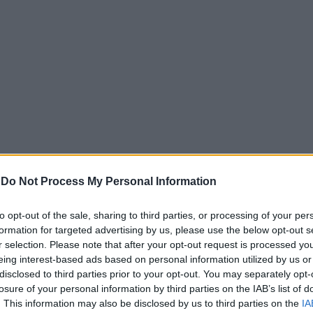
ούν να κάνουν τη διαφορά. Χωρίς υπερβολές και χωρίς απα
-
Do Not Process My Personal Information
αλλαγές στη ρουτίνα και στον χώρο μπορούν να βοηθήσου
ος.
to opt-out of the sale, sharing to third parties, or processing of your per
formation for targeted advertising by us, please use the below opt-out s
α δωματίου για ύπνο κυμαίνεται περίπου μεταξύ 16 και 21
r selection. Please note that after your opt-out request is processed y
 διατηρεί ελαφρώς χαμηλότερη θερμοκρασία από το υπόλο
eing interest-based ads based on personal information utilized by us or
disclosed to third parties prior to your opt-out. You may separately opt-
 Nerina Ramlakhan, ένας καλός και ξεκούραστος ύπνος είνα
losure of your personal information by third parties on the IAB’s list of
 αποφόρτιση, αλλά και για τη διαδικασία «επιδιόρθωσης» 
. This information may also be disclosed by us to third parties on the
IA