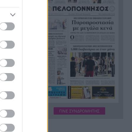
Σημαντική ενίσχυση για τον
21:12
Αίαντα ΑΣΑΑ
Κοριτσάκι τριών χρονών
21:00
παγιδεύτηκε σε παιδική
κουζίνα στις ΗΠΑ και πέθανε
Με τα αδέλφια Ανδρέα και
20:48
Κωνσταντίνο Μπιτσάκο η
ίσετε
Εθνική ανδρών στους
Μεσογειακούς
Πέταξε στα σκουπίδια δελτίο
20:36
που κέρδιζε ένα εκατομμύριο
στο ΛΟΤΤΟ, αλλά έψαξε και το
βρήκε!
 και
H Εθνική Νέων Γυναικών
ΓΙΝΕ ΣΥΝΔΡΟΜΗΤΗΣ
20:23
καθάρισε την Πορτογαλία και
πέρασε στους «8» του
Παγκοσμίου