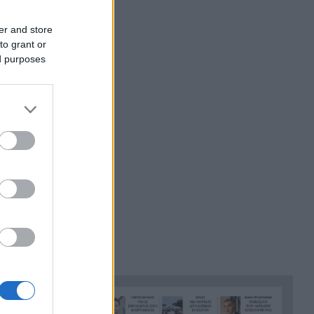
να κάνει jet ski
Πέθανε ο θρυλικός Γιώργος
er and store
22:00
Μαρσέλος
to grant or
ed purposes
Δυτική Αττική: Για 5η νύχτα
21:48
ία την ώρα
συνεχίζεται η μάχη με τις
θει.
φλόγες, σε Λούμπα και Λάκκα
Καλογήρου, μόνο επίγειες
δυνάμεις, ΒΙΝΤΕΟ
 νερό,
«Βρέθηκε εντός καταψύκτη
21:36
σορός ανδρός, η οποία ανήκει
στον αποβιώσαντα 90χρονο»,
η ΕΛΑΣ για τη φρίκη στον
Μυστρά
Τα λιωμένα καλώδια της
21:24
μεγάλης καταστροφής, έτσι
ξεκίνησε η φωτιά σε Αττική
και Βοιωτία