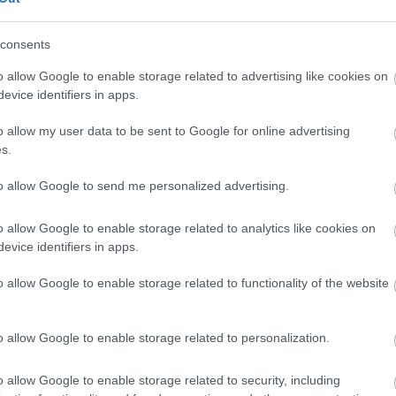
consents
o allow Google to enable storage related to advertising like cookies on
evice identifiers in apps.
o allow my user data to be sent to Google for online advertising
δροσερό νερό
s.
πορεί να φανεί χρήσιμο μέσα στη νύχτα. Μπορείτε να δροσ
to allow Google to send me personalized advertising.
μέρος των γονάτων.
o allow Google to enable storage related to analytics like cookies on
evice identifiers in apps.
έα μπορεί να βοηθήσει, καθώς μειώνεται η θερμότητα που
ο.
o allow Google to enable storage related to functionality of the website
αφρύ ρουχισμό
φριά ρούχα ύπνου βοηθούν το σώμα να αναπνέει καλύτερα
o allow Google to enable storage related to personalization.
ην εφίδρωση.
o allow Google to enable storage related to security, including
τίνες μέσα στην ημέρα