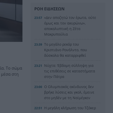
ΡΟΗ ΕΙΔΗΣΕΩΝ
«Δεν αποζητώ τον έρωτα, ούτε
23:57
όμως και τον ακυρώνω»,
αποκαλυπτική η Ζέτα
Μακρυπούλια
Το μεγάλο ρεκόρ του
23:39
Κριστιάνο Ρονάλντο, που
δύσκολα θα καταρριφθεί
Νύχτα: Έβδομη σύλληψη για
23:21
σία. Το σώμα
τις επιθέσεις σε καταστήματα
ι μέσα στη
στην Πάτρα
Ο Ολυμπιακός ακίνδυνος δεν
23:00
βρήκε λύσεις και γκολ, έμεινε
στο μηδέν με τη Ναϊμέγκεν
Η μεγάλη κλήρωση του Τζόκερ
22:51