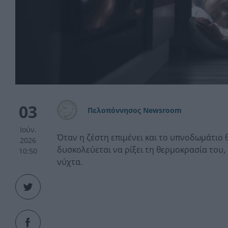
03
Πελοπόννησος Newsroom
Ιούν.
Όταν η ζέστη επιμένει και το υπνοδωμάτιο θ
2026
δυσκολεύεται να ρίξει τη θερμοκρασία του,
10:50
νύχτα.