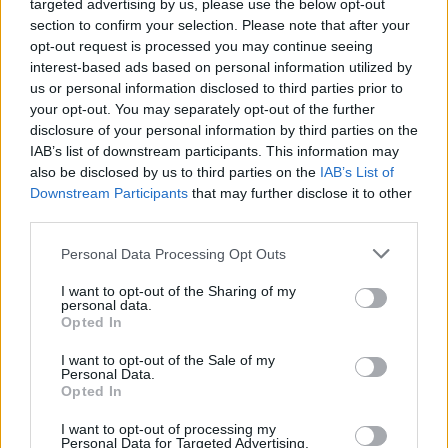
targeted advertising by us, please use the below opt-out
κατηγορείται για σοβαρό επεισόδιο σε κλαμπ
section to confirm your selection. Please note that after your
στο Σόχο
opt-out request is processed you may continue seeing
interest-based ads based on personal information utilized by
Παλαιό Φάληρο: Φωτιά σε κατάστημα,
22:48
us or personal information disclosed to third parties prior to
εκκενώνεται πολυκατοικία
your opt-out. You may separately opt-out of the further
disclosure of your personal information by third parties on the
Κατηγορηματικός ο ερευνητής μετά τις
22:36
IAB’s list of downstream participants. This information may
επικρίσεις για τον θάνατο του λευκού
also be disclosed by us to third parties on the
IAB’s List of
κουταβιού: «Άξιζε να θέσουμε σε κίνδυνο μια
Downstream Participants
that may further disclose it to other
οικογένεια λύκων, για να σώσουμε έναν σκύλο;
third parties.
Όχι»!
Please note that this website/app uses one or more Google
Personal Data Processing Opt Outs
Φίδι εισέβαλε στα Επείγοντα στο Νοσοκομείο
22:24
services and may gather and store information including but
του Πύργου, πανικός! ΦΩΤΟ
not limited to your visit or usage behaviour. You may click to
I want to opt-out of the Sharing of my
personal data.
grant or deny consent to Google and its third-party tags to
Opted In
Πάτρα: Αγωνία για 31χρονη που υπέστη
22:12
use your data for below specified purposes in below Google
κάταγμα στο αυχένα σε παραλία της Ηλείας
consent section.
I want to opt-out of the Sale of my
Personal Data.
Ποινή φυλάκισης 15 μηνών στη Βρετανίδα που
22:00
Opted In
μέθυσε με τη 15χρονη κόρη της και προκάλεσε
I want to opt-out of processing my
επεισόδιο στο Κέντρο Υγείας Σκιάθου
Personal Data for Targeted Advertising.