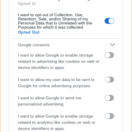
Opted In
Πάτρα: Σφοδρή σύγκρουση μηχανής με όχημα
21:48
του Δασαρχείου
I want to opt-out of Collection, Use,
Retention, Sale, and/or Sharing of my
Personal Data that Is Unrelated with the
«Πιστεύαμε ότι δεν θα βγούμε ζωντανοί από το
21:36
Purposes for which it was collected.
αεροπλάνο. Ένα κομμάτι του προσώπου του
Opted Out
ήταν σαν πλαστελίνη»
Google consents
Τραμπ: Δεν σταματά στο «μπλόκο» του
21:24
I want to allow Google to enable storage
Ανωτάτου Δικαστηρίου, θέλει να απολύσει ξανά
related to advertising like cookies on web or
την κυβερνήτρια της Fed Λίζα Κουκ
device identifiers in apps.
Η μεγάλη ιστορία του παπαγάλου που κλάπηκε
21:12
I want to allow my user data to be sent to
το 2017 και βρέθηκε μετά από 9 χρόνια
Google for online advertising purposes.
Φρίκη στην Κρήτη: Τουρίστας ρωτούσε πόσο να
21:00
I want to allow Google to send me
πληρώσει για να ασελγήσει σε 10χρονο κορίτσι
personalized advertising.
Πιάστηκε στα πράσα με 106 συσκευασίες χασίς
20:49
I want to allow Google to enable storage
σε προαύλιο σχολείου στο Μαρούσι
related to analytics like cookies on web or
device identifiers in apps.
Μαγνησία: «Aκυβέρνητο» φορτηγό έκοψε στύλο
20:39