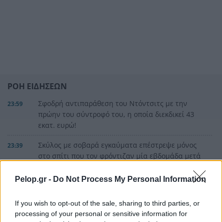
ΡΟΗ ΕΙΔΗΣΕΩΝ
Σφοδρή αντιπαράθεση του Ντόντσιτς με την
23:59
πρώην του σύντροφό του, η οποία διεκδικεί 43
εκατ. ευρώ!
Σκύλος με σοβαρά εγκαύματα επέστρεψε μόνος
23:39
στο σπίτι που τον φρόντιζαν μία εβδομάδα μετά
τη φωτιά στο Πόρτο Γερμενό
Pelop.gr -
Do Not Process My Personal Information
Μία ακόμη πρόκληση της Τουρκίας μετά το νέο
23:21
ελληνικό Ειδικό Χωροταξικό Πλαίσιο Τουρισμού
If you wish to opt-out of the sale, sharing to third parties, or
processing of your personal or sensitive information for
Αγγλία: Ο επιθετικός της Εθνικής Άϊβαν Τόνεϊ
23:00
ΟΛΕΣ ΟΙ ΕΙΔΗΣΕΙΣ