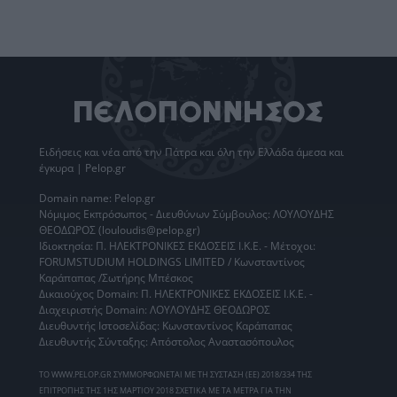
Ειδήσεις
και νέα από την
Πάτρα
και όλη την Ελλάδα άμεσα και
έγκυρα | Pelop.gr
Domain name: Pelop.gr
Νόμιμος Εκπρόσωπος - Διευθύνων Σύμβουλος: ΛΟΥΛΟΥΔΗΣ
ΘΕΟΔΩΡΟΣ (louloudis@pelop.gr)
Ιδιοκτησία: Π. ΗΛΕΚΤΡΟΝΙΚΕΣ ΕΚΔΟΣΕΙΣ Ι.Κ.Ε. - Μέτοχοι:
FORUMSTUDIUM HOLDINGS LIMITED / Κωνσταντίνος
Καράπαπας /Σωτήρης Μπέσκος
Δικαιούχος Domain: Π. ΗΛΕΚΤΡΟΝΙΚΕΣ ΕΚΔΟΣΕΙΣ Ι.Κ.Ε. -
Διαχειριστής Domain: ΛΟΥΛΟΥΔΗΣ ΘΕΟΔΩΡΟΣ
Διευθυντής Ιστοσελίδας: Κωνσταντίνος Καράπαπας
Διευθυντής Σύνταξης: Απόστολος Αναστασόπουλος
ΤΟ WWW.PELOP.GR ΣΥΜΜΟΡΦΩΝΕΤΑΙ ΜΕ ΤΗ ΣΥΣΤΑΣΗ (ΕΕ) 2018/334 ΤΗΣ
ΕΠΙΤΡΟΠΗΣ ΤΗΣ 1ΗΣ ΜΑΡΤΙΟΥ 2018 ΣΧΕΤΙΚΑ ΜΕ ΤΑ ΜΕΤΡΑ ΓΙΑ ΤΗΝ