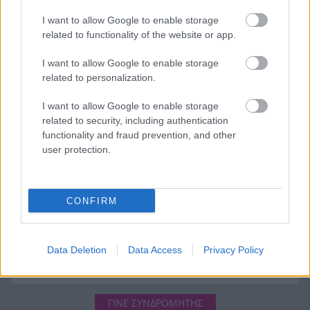
ηλεκτροδότησης και προσέκρουσε σε
I want to allow Google to enable storage
πολυκατοικία
related to functionality of the website or app.
Στεφάνι Κορινθίας: Μεγάλη φωτιά, ενισχυθήκαν
20:28
I want to allow Google to enable storage
οι δυνάμεις, 11 εναέρια στη μάχη της
related to personalization.
κατάσβεσης
I want to allow Google to enable storage
Σοκ στο μπάσκετ, πέθανε ξαφνικά ο προπονητής
20:12
related to security, including authentication
Δημήτρης Καρατσώρης
functionality and fraud prevention, and other
user protection.
Πάτρα: Σοκ, πέθανε στο Νοσοκομείο βρέφος
20:00
μόλις 8 ημερών
«Δεν υπάρχει κανένας λόγος να φοβόμαστε ή να
19:48
CONFIRM
αποφεύγουμε τη θάλασσα», η Μαρίνα Βερνίκου
με λαγοκέφαλο στο χέρι
Data Deletion
Data Access
Privacy Policy
ΓΙΝΕ ΣΥΝΔΡΟΜΗΤΗΣ