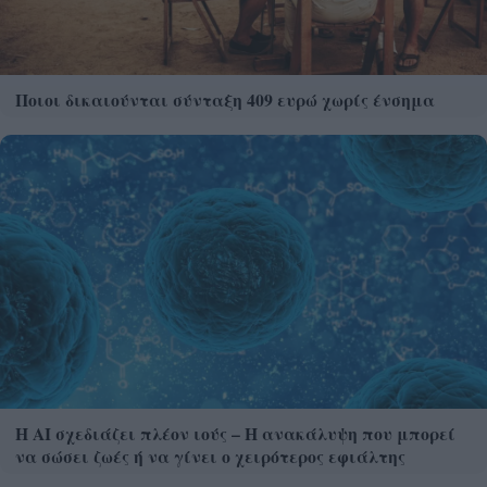
Ποιοι δικαιούνται σύνταξη 409 ευρώ χωρίς ένσημα
Η AI σχεδιάζει πλέον ιούς – Η ανακάλυψη που μπορεί
να σώσει ζωές ή να γίνει ο χειρότερος εφιάλτης