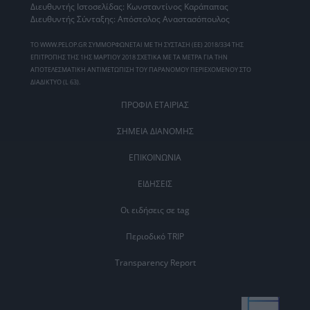
Διευθυντής Ιστοσελίδας: Κωνσταντίνος Καράπαπας
Διευθυντής Σύνταξης: Απόστολος Αναστασόπουλος
ΤΟ WWW.PELOP.GR ΣΥΜΜΟΡΦΩΝΕΤΑΙ ΜΕ ΤΗ ΣΥΣΤΑΣΗ (ΕΕ) 2018/334 ΤΗΣ
ΕΠΙΤΡΟΠΗΣ ΤΗΣ 1ΗΣ ΜΑΡΤΙΟΥ 2018 ΣΧΕΤΙΚΑ ΜΕ ΤΑ ΜΕΤΡΑ ΓΙΑ ΤΗΝ
ΑΠΟΤΕΛΕΣΜΑΤΙΚΗ ΑΝΤΙΜΕΤΩΠΙΣΗ ΤΟΥ ΠΑΡΑΝΟΜΟΥ ΠΕΡΙΕΧΟΜΕΝΟΥ ΣΤΟ
ΔΙΑΔΙΚΤΥΟ (L 63).
ΠΡΟΦΙΛ ΕΤΑΙΡΙΑΣ
ΣΗΜΕΙΑ ΔΙΑΝΟΜΗΣ
ΕΠΙΚΟΙΝΩΝΙΑ
ΕΙΔΗΣΕΙΣ
Οι ειδήσεις σε tag
Περιοδικό TRIP
Transparency Report