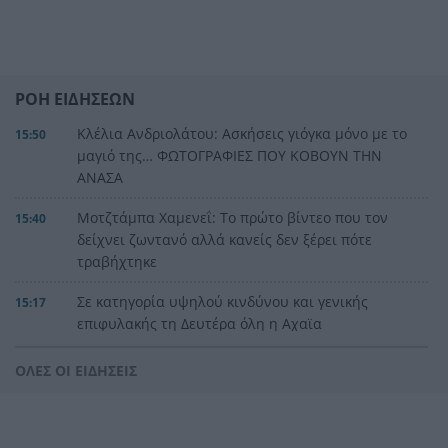
ΡΟΗ ΕΙΔΗΣΕΩΝ
Κλέλια Ανδριολάτου: Ασκήσεις γιόγκα μόνο με το
15:50
μαγιό της… ΦΩΤΟΓΡΑΦΙΕΣ ΠΟΥ ΚΟΒΟΥΝ ΤΗΝ
ΑΝΑΣΑ
Μοτζτάμπα Χαμενεΐ: Το πρώτο βίντεο που τον
15:40
δείχνει ζωντανό αλλά κανείς δεν ξέρει πότε
τραβήχτηκε
Σε κατηγορία υψηλού κινδύνου και γενικής
15:17
επιφυλακής τη Δευτέρα όλη η Αχαϊα
Γάζα: Επίδειξη δύναμης του Νετανιάχου
15:12
ΟΛΕΣ ΟΙ ΕΙΔΗΣΕΙΣ
απέναντι στον Τραμπ
Εγιναν «πρώτο θέμα» τα πλούσια και λαμπερά
15:04
μαλλιά του Τραμπ!