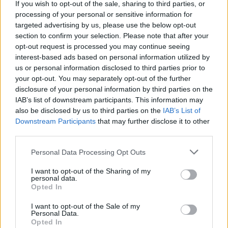
If you wish to opt-out of the sale, sharing to third parties, or
processing of your personal or sensitive information for
targeted advertising by us, please use the below opt-out
section to confirm your selection. Please note that after your
opt-out request is processed you may continue seeing
interest-based ads based on personal information utilized by
us or personal information disclosed to third parties prior to
your opt-out. You may separately opt-out of the further
disclosure of your personal information by third parties on the
IAB’s list of downstream participants. This information may
also be disclosed by us to third parties on the
IAB’s List of
Downstream Participants
that may further disclose it to other
third parties.
Please note that this website/app uses one or more Google
Personal Data Processing Opt Outs
services and may gather and store information including but
not limited to your visit or usage behaviour. You may click to
I want to opt-out of the Sharing of my
Το «αθώο» συμπλήρωμα που μπορεί να βλάψει το
personal data.
grant or deny consent to Google and its third-party tags to
Opted In
συκώτι
use your data for below specified purposes in below Google
consent section.
I want to opt-out of the Sale of my
Personal Data.
Opted In