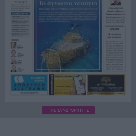
Μαρινάκης: «Το δημογραφικό δεν μπορεί να
12:52
περιμένει» – Η μεγαλύτερη πρόκληση για την
Ελλάδα
Τουρνάς: Από αμέλεια το 90% των πυρκαγιών,
12:44
σε διαρκή επιφυλακή ο μηχανισμός
ΓΙΝΕ ΣΥΝΔΡΟΜΗΤΗΣ