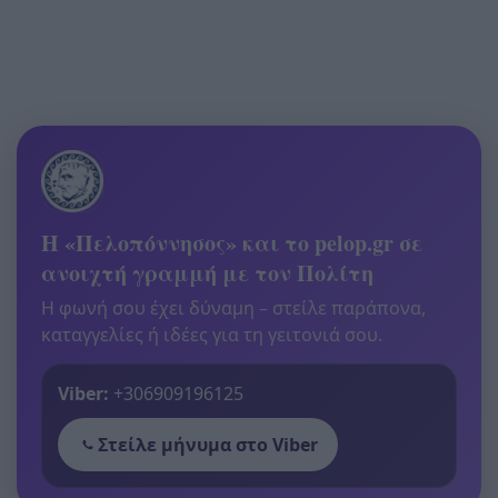
Η «Πελοπόννησος» και το pelop.gr σε
ανοιχτή γραμμή με τον Πολίτη
Η φωνή σου έχει δύναμη – στείλε παράπονα,
καταγγελίες ή ιδέες για τη γειτονιά σου.
Viber:
+306909196125
Στείλε μήνυμα στο Viber