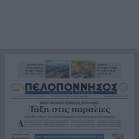
Άγριος ξυλοδαρμός νοσηλεύτριας στον «Ερυθρό
13:50
Σταυρό», ασθενής της επιτέθηκε στα Επείγοντα
Πάτρα: Συνελήφθη οδηγός με «μαϊμού»
13:43
πινακίδες υπό την επήρεια αλκοόλ
Κυπριακό Εμμένει στη σκληρή γραμμή η Άγκυρα
13:32
– Φιντάν: «Ιδανική λύση η αναγνώριση δύο
κρατών» –
Πανσέληνος Αυγούστου 2026: Γιατί ονομάζεται
13:25
«Φεγγάρι του Οξύρρυγχου» – Πότε θα τη δούμε
Διακοπές: Τι συμβαίνει στο σώμα όταν δεν
13:17
κάνουμε ποτέ διάλειμμα
Το μελεκούνι της Ρόδου στο «μικροσκόπιο» της
13:09
διεθνούς επιστημονικής έρευνας
Παναγιωτόπουλος: Ζητά «φρένο» για τα αιολικά
13:00
του Πατραϊκού