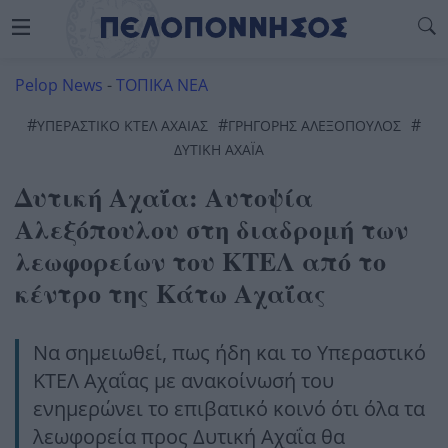
Pelop News
-
ΤΟΠΙΚΑ ΝΕΑ
#
#
#
ΥΠΕΡΑΣΤΙΚΟ ΚΤΕΛ ΑΧΑΙΑΣ
ΓΡΗΓΌΡΗΣ ΑΛΕΞΌΠΟΥΛΟΣ
ΔΥΤΙΚΉ ΑΧΑΪ́Α
Δυτική Αχαΐα: Αυτοψία
Αλεξόπουλου στη διαδρομή των
λεωφορείων του ΚΤΕΛ από το
κέντρο της Κάτω Αχαΐας
Να σημειωθεί, πως ήδη και το Υπεραστικό
ΚΤΕΛ Αχαΐας με ανακοίνωσή του
ενημερώνει το επιβατικό κοινό ότι όλα τα
λεωφορεία προς Δυτική Αχαΐα θα