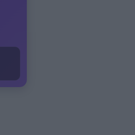
Σοκ στην Πάτρα, βρέθηκε
20:12
απαγχονισμένος 63χρονος,
δίπλα του εντοπίστηκε
σημείωμα
Ράγισαν και οι πέτρες στην
20:00
κηδεία του Φράνκο Μπαρέζι,
χιλιάδες στο τελευταίο αντίο
στον μεγάλο αρχηγό της
Μίλαν