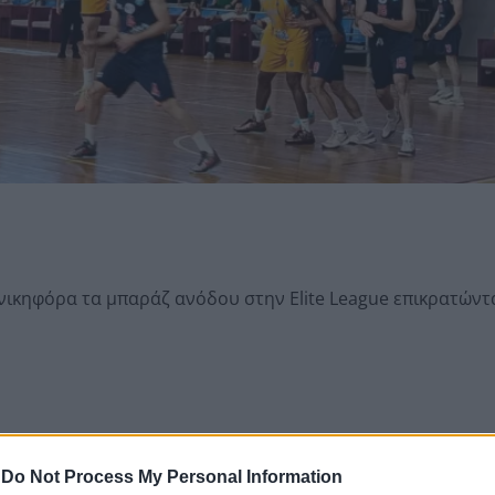
νικηφόρα τα μπαράζ ανόδου στην Elite League επικρατώντ
-
Do Not Process My Personal Information