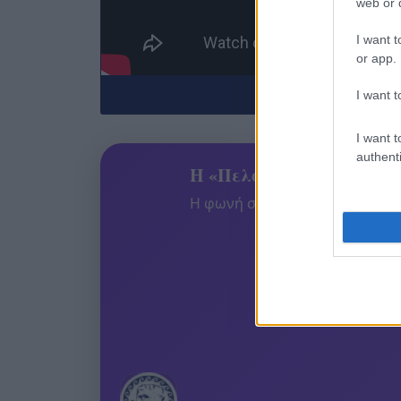
web or d
I want t
or app.
Κάνε εγγραφή στο
I want t
I want t
authenti
Η «Πελοπόννησος» και το
Η φωνή σου έχει δύναμη – στεί