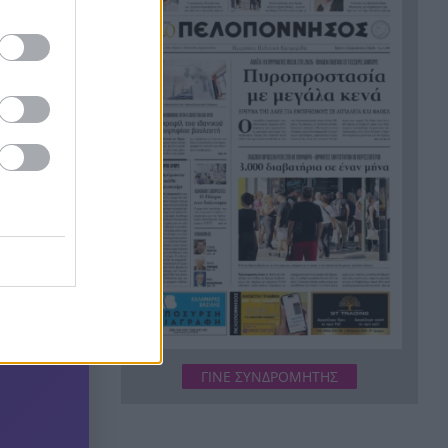
Σημαντική ενίσχυση για τον
21:12
Αίαντα ΑΣΑΑ
Κοριτσάκι τριών χρονών
21:00
παγιδεύτηκε σε παιδική
κουζίνα στις ΗΠΑ και πέθανε
Με τα αδέλφια Ανδρέα και
20:48
Κωνσταντίνο Μπιτσάκο η
Εθνική ανδρών στους
Μεσογειακούς
Πέταξε στα σκουπίδια δελτίο
20:36
που κέρδιζε ένα εκατομμύριο
στο ΛΟΤΤΟ, αλλά έψαξε και το
βρήκε!
H Εθνική Νέων Γυναικών
ΓΙΝΕ ΣΥΝΔΡΟΜΗΤΗΣ
20:23
καθάρισε την Πορτογαλία και
πέρασε στους «8» του
Παγκοσμίου