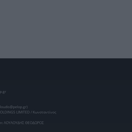
p.gr
oudis@pelop.gr)
HOLDINGS LIMITED / Κωνσταντίνος
main: ΛΟΥΛΟΥΔΗΣ ΘΕΟΔΩΡΟΣ