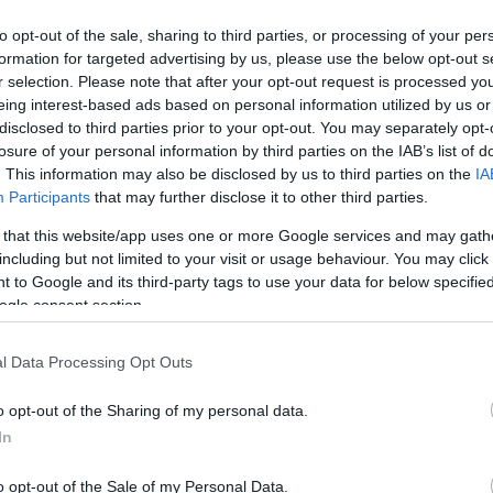
to opt-out of the sale, sharing to third parties, or processing of your per
formation for targeted advertising by us, please use the below opt-out s
r selection. Please note that after your opt-out request is processed y
eing interest-based ads based on personal information utilized by us or
disclosed to third parties prior to your opt-out. You may separately opt-
losure of your personal information by third parties on the IAB’s list of
. This information may also be disclosed by us to third parties on the
IA
Participants
that may further disclose it to other third parties.
 that this website/app uses one or more Google services and may gath
αλλά απλώς στο τέλος υπέπεσε σε κάποια λάθη με τους ητ
including but not limited to your visit or usage behaviour. You may click 
 to Google and its third-party tags to use your data for below specifi
κατάφεραν να μειώσουν το σκορ.
ogle consent section.
τικός τελικός ανόδου την Κυριακή με τον Χολαργό και με ν
την Elite League!
l Data Processing Opt Outs
o opt-out of the Sharing of my personal data.
τζο 3 (1), Μπαζίνας 10 (1), Νεόφυτος 18 (4), Καφέζας 13 (
In
 Allen 16 (4), Καρατζάς, Κογιώνης 17, Αδαμόπουλος 6, Γκάτ
Γκοτζαμανίδης 2, Λουσέιν 19 (1), Ταζόπουλος 5, Ανδρικάκης
o opt-out of the Sale of my Personal Data.