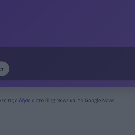
er
λες τις
ειδήσεις
στο Bing News και το Google News