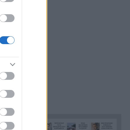
να κάνει jet ski
Πέθανε ο θρυλικός Γιώργος
22:00
Μαρσέλος
Δυτική Αττική: Για 5η νύχτα
21:48
συνεχίζεται η μάχη με τις
φλόγες, σε Λούμπα και Λάκκα
Καλογήρου, μόνο επίγειες
δυνάμεις, ΒΙΝΤΕΟ
«Βρέθηκε εντός καταψύκτη
21:36
σορός ανδρός, η οποία ανήκει
στον αποβιώσαντα 90χρονο»,
η ΕΛΑΣ για τη φρίκη στον
Μυστρά
Τα λιωμένα καλώδια της
21:24
μεγάλης καταστροφής, έτσι
ξεκίνησε η φωτιά σε Αττική
και Βοιωτία