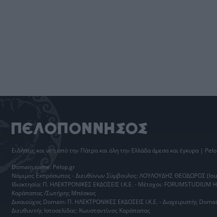
Ειδήσεις
και νέα από την
Πάτρα
και όλη την Ελλάδα άμεσα και έγκυρα | Pelo
Domain name: Pelop.gr
Νόμιμος Εκπρόσωπος - Διευθύνων Σύμβουλος: ΛΟΥΛΟΥΔΗΣ ΘΕΟΔΩΡΟΣ (loul
Ιδιοκτησία: Π. ΗΛΕΚΤΡΟΝΙΚΕΣ ΕΚΔΟΣΕΙΣ Ι.Κ.Ε. - Μέτοχοι: FORUMSTUDIUM 
Καράπαπας /Σωτήρης Μπέσκος
Δικαιούχος Domain: Π. ΗΛΕΚΤΡΟΝΙΚΕΣ ΕΚΔΟΣΕΙΣ Ι.Κ.Ε. - Διαχειριστής Do
Διευθυντής Ιστοσελίδας: Κωνσταντίνος Καράπαπας