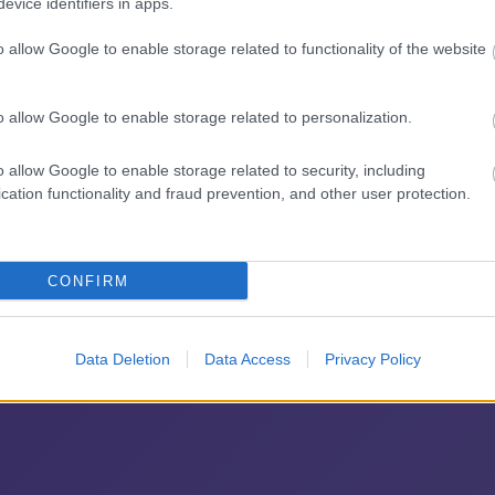
evice identifiers in apps.
o allow Google to enable storage related to functionality of the website
Pelop
για περισσότερα videos
o allow Google to enable storage related to personalization.
o allow Google to enable storage related to security, including
cation functionality and fraud prevention, and other user protection.
 pelop.gr σε ανοιχτή γραμμή με τον Πολίτη
λε παράπονα, καταγγελίες ή ιδέες για τη γειτονιά σου.
CONFIRM
Data Deletion
Data Access
Privacy Policy