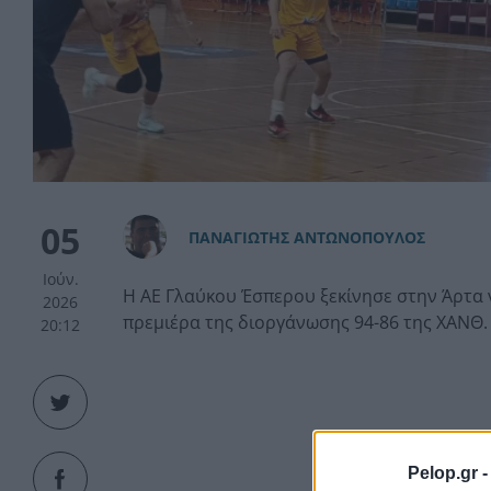
05
ΠAΝΑΓΙΩΤΗΣ ΑΝΤΩΝΟΠΟΥΛΟΣ
Ιούν.
Η ΑΕ Γλαύκου Έσπερου ξεκίνησε στην Άρτα 
2026
πρεμιέρα της διοργάνωσης 94-86 της ΧΑΝΘ.
20:12
Pelop.gr 