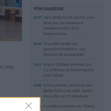
ΡΟΗ ΕΙΔΗΣΕΩΝ
«Δεν αποζητώ τον έρωτα, ούτε
23:57
όμως και τον ακυρώνω»,
αποκαλυπτική η Ζέτα
Μακρυπούλια
Το μεγάλο ρεκόρ του
23:39
Κριστιάνο Ρονάλντο, που
δύσκολα θα καταρριφθεί
Νύχτα: Έβδομη σύλληψη για
23:21
ας στην
τις επιθέσεις σε καταστήματα
στην Πάτρα
Ο Ολυμπιακός ακίνδυνος δεν
23:00
βρήκε λύσεις και γκολ, έμεινε
στο μηδέν με τη Ναϊμέγκεν
Η μεγάλη κλήρωση του Τζόκερ
22:51