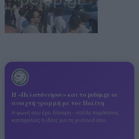
Η «Πελοπόννησος» και το pelop.gr σε
ανοιχτή γραμμή με τον Πολίτη
Η φωνή σου έχει δύναμη – στείλε παράπονα,
καταγγελίες ή ιδέες για τη γειτονιά σου.