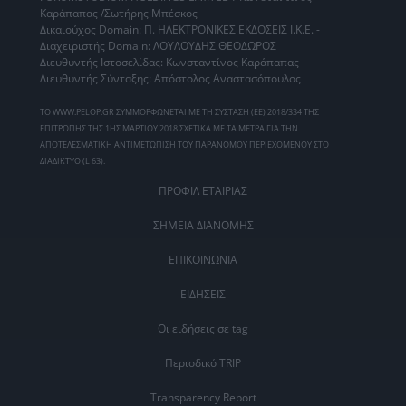
Καράπαπας /Σωτήρης Μπέσκος
Δικαιούχος Domain: Π. ΗΛΕΚΤΡΟΝΙΚΕΣ ΕΚΔΟΣΕΙΣ Ι.Κ.Ε. -
Διαχειριστής Domain: ΛΟΥΛΟΥΔΗΣ ΘΕΟΔΩΡΟΣ
Διευθυντής Ιστοσελίδας: Κωνσταντίνος Καράπαπας
Διευθυντής Σύνταξης: Απόστολος Αναστασόπουλος
ΤΟ WWW.PELOP.GR ΣΥΜΜΟΡΦΩΝΕΤΑΙ ΜΕ ΤΗ ΣΥΣΤΑΣΗ (ΕΕ) 2018/334 ΤΗΣ
ΕΠΙΤΡΟΠΗΣ ΤΗΣ 1ΗΣ ΜΑΡΤΙΟΥ 2018 ΣΧΕΤΙΚΑ ΜΕ ΤΑ ΜΕΤΡΑ ΓΙΑ ΤΗΝ
ΑΠΟΤΕΛΕΣΜΑΤΙΚΗ ΑΝΤΙΜΕΤΩΠΙΣΗ ΤΟΥ ΠΑΡΑΝΟΜΟΥ ΠΕΡΙΕΧΟΜΕΝΟΥ ΣΤΟ
ΔΙΑΔΙΚΤΥΟ (L 63).
ΠΡΟΦΙΛ ΕΤΑΙΡΙΑΣ
ΣΗΜΕΙΑ ΔΙΑΝΟΜΗΣ
ΕΠΙΚΟΙΝΩΝΙΑ
ΕΙΔΗΣΕΙΣ
Οι ειδήσεις σε tag
Περιοδικό TRIP
Transparency Report