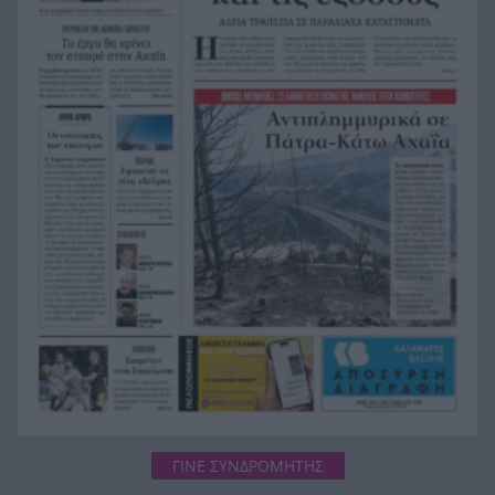
Τελεσίγραφο από το Ιράν στον Τραμπ, τι ζητά
12:32
για τον πόλεμο
Άνοιξε η πλατφόρμα «Τουρισμός για όλους»,
12:24
πότε μπορείτε να κάνετε αίτηση
Ρωσία: Αναταράξεις από το φαινόμενο με τις
12:16
«μαύρες χήρες», γάμοι πριν φύγουν για το
μέτωπο
Ρίγα: Η παρεξηγημένη πρωτεύουσα, τι να δείτε
12:09
ΓΙΝΕ ΣΥΝΔΡΟΜΗΤΗΣ