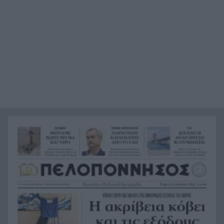
στην Ανδρίτσαινα – Ανασύρθηκε τραυματισμένη
η 32χρονη οδηγός
Αεροδρόμιο Αραξου: Θετικό πρόσημο το πρώτο
13:00
δίμηνο, πόσοι επιβάτες μετακινήθηκαν
Αχαΐα: Έργα 4 εκατ. ευρώ για την
12:58
αντιπλημμυρική θωράκιση των πυρόπληκτων
περιοχών
Τέλος ο Χριστοφής από τον ΟΠΑΘΑ- Το “αντίο”
12:53
της διοίκησης
ΗΠΑ: Πατέρας στο Οχάιο κάλεσε τον βιαστή της
12:46
κόρης του και τον πυροβόλησε
Δυτική Αττική: Στάχτη πάνω από 144.000
12:40
στρέμματα – Οι εικόνες από την επόμενη ημέρα
σοκάρουν
Ο Τζολάκης και επίσημα στην Χαλ, ρεκόρ
12:39
μετακίνησης στην ιστορία του συλλόγου