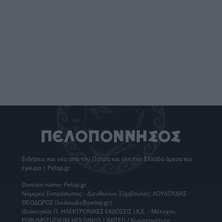
Ειδήσεις
και νέα από την
Πάτρα
και όλη την Ελλάδα άμεσα και
έγκυρα | Pelop.gr
Domain name: Pelop.gr
Νόμιμος Εκπρόσωπος - Διευθύνων Σύμβουλος: ΛΟΥΛΟΥΔΗΣ
ΘΕΟΔΩΡΟΣ (louloudis@pelop.gr)
Ιδιοκτησία: Π. ΗΛΕΚΤΡΟΝΙΚΕΣ ΕΚΔΟΣΕΙΣ Ι.Κ.Ε. - Μέτοχοι:
FORUMSTUDIUM HOLDINGS LIMITED / Κωνσταντίνος