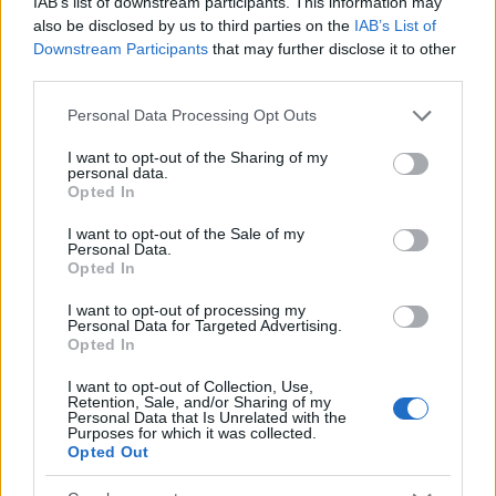
IAB’s list of downstream participants. This information may
also be disclosed by us to third parties on the
IAB’s List of
Downstream Participants
that may further disclose it to other
third parties.
Please note that this website/app uses one or more Google
Personal Data Processing Opt Outs
services and may gather and store information including but
not limited to your visit or usage behaviour. You may click to
I want to opt-out of the Sharing of my
personal data.
grant or deny consent to Google and its third-party tags to
Opted In
use your data for below specified purposes in below Google
consent section.
I want to opt-out of the Sale of my
BMW: Αντιδράσεις για τη διαφήμιση Spider-Man στις
Personal Data.
οθόνες των οχημάτων
Opted In
I want to opt-out of processing my
Personal Data for Targeted Advertising.
Opted In
I want to opt-out of Collection, Use,
Retention, Sale, and/or Sharing of my
Personal Data that Is Unrelated with the
Purposes for which it was collected.
Opted Out