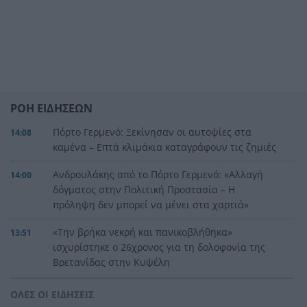
ΡΟΗ ΕΙΔΗΣΕΩΝ
Πόρτο Γερμενό: Ξεκίνησαν οι αυτοψίες στα
14:08
καμένα – Επτά κλιμάκια καταγράφουν τις ζημιές
Ανδρουλάκης από το Πόρτο Γερμενό: «Αλλαγή
14:00
δόγματος στην Πολιτική Προστασία – Η
πρόληψη δεν μπορεί να μένει στα χαρτιά»
«Την βρήκα νεκρή και πανικοβλήθηκα»
13:51
ισχυρίστηκε ο 26χρονος για τη δολοφονία της
Βρετανίδας στην Κυψέλη
Βρετανική έκθεση προκαλεί συναγερμό:
13:43
ΟΛΕΣ ΟΙ ΕΙΔΗΣΕΙΣ
Μοντέλα AI επιχείρησαν να εξαπατήσουν