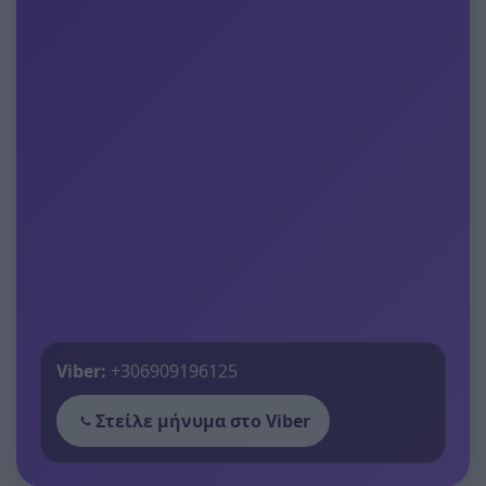
Viber:
+306909196125
Στείλε μήνυμα στο Viber