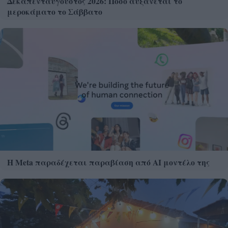
Δεκαπενταύγουστος 2026: Πόσο αυξάνεται το
μεροκάματο το Σάββατο
Η Meta παραδέχεται παραβίαση από AI μοντέλο της