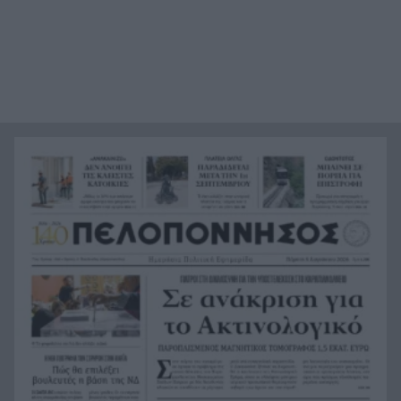
δικηγόρος του
Το μυστήριο με τον Μοτζτάμπα Χαμενεΐ: Η
14:15
«σκοτεινή» συνάντηση με τον πρόεδρο του Ιράν
που φουντώνει τα σενάρια
Υπόθεση δολοφονίας Ελίζαμπεθ Ρος:
14:10
Προφυλακίστηκε ο 28χρονος Αφγανός – Η
κατάθεση της συζύγου του που «φώτισε» τις
έρευνες
Μητσοτάκης: Στο επίκεντρο η βιομηχανία – Νέο
13:56
σχέδιο με επενδύσεις, ενέργεια και μεταποίηση
5ο Νυχτερινός Ημιμαραθώνιος «Φάνης
13:55
Τσιμιγκάτος»: Επιλογές υψηλών προδιαγραφών
και δηλώσεις συμμετοχής
Ενεργειακές επενδύσεις άνω του 1 δισ. ευρώ
13:45
μέσω της νέας ρήτρας διαφυγής – Το σχέδιο της
Ελλάδας έως το 2028