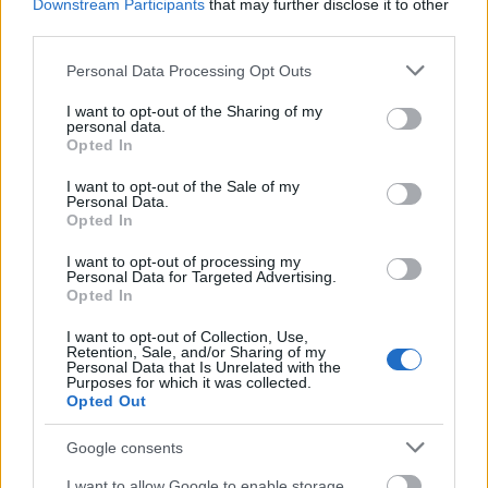
Downstream Participants
that may further disclose it to other
third parties.
Please note that this website/app uses one or more Google
Personal Data Processing Opt Outs
services and may gather and store information including but
Το Minecraft έρχεται στο Nintendo Switch 2 όπως δεν το
not limited to your visit or usage behaviour. You may click to
I want to opt-out of the Sharing of my
έχετε ξαναδεί
personal data.
grant or deny consent to Google and its third-party tags to
Opted In
use your data for below specified purposes in below Google
consent section.
I want to opt-out of the Sale of my
Personal Data.
Opted In
I want to opt-out of processing my
Personal Data for Targeted Advertising.
Opted In
I want to opt-out of Collection, Use,
Retention, Sale, and/or Sharing of my
Personal Data that Is Unrelated with the
Purposes for which it was collected.
Opted Out
Google consents
I want to allow Google to enable storage