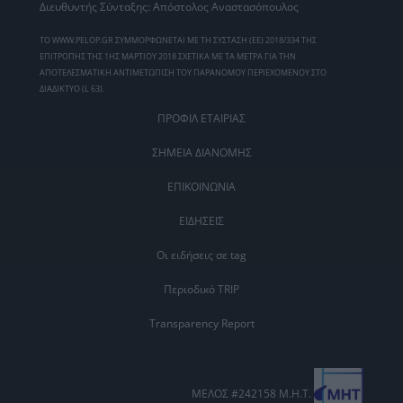
Διευθυντής Σύνταξης: Απόστολος Αναστασόπουλος
ΤΟ WWW.PELOP.GR ΣΥΜΜΟΡΦΩΝΕΤΑΙ ΜΕ ΤΗ ΣΥΣΤΑΣΗ (ΕΕ) 2018/334 ΤΗΣ
ΕΠΙΤΡΟΠΗΣ ΤΗΣ 1ΗΣ ΜΑΡΤΙΟΥ 2018 ΣΧΕΤΙΚΑ ΜΕ ΤΑ ΜΕΤΡΑ ΓΙΑ ΤΗΝ
ΑΠΟΤΕΛΕΣΜΑΤΙΚΗ ΑΝΤΙΜΕΤΩΠΙΣΗ ΤΟΥ ΠΑΡΑΝΟΜΟΥ ΠΕΡΙΕΧΟΜΕΝΟΥ ΣΤΟ
ΔΙΑΔΙΚΤΥΟ (L 63).
ΠΡΟΦΙΛ ΕΤΑΙΡΙΑΣ
ΣΗΜΕΙΑ ΔΙΑΝΟΜΗΣ
ΕΠΙΚΟΙΝΩΝΙΑ
ΕΙΔΗΣΕΙΣ
Οι ειδήσεις σε tag
Περιοδικό TRIP
Transparency Report
ΜΕΛΟΣ #242158 Μ.Η.Τ.