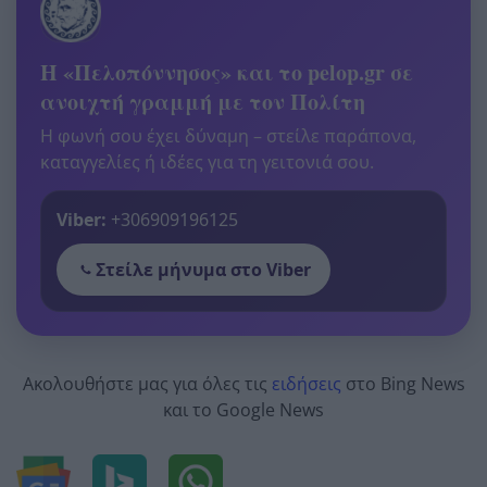
Η «Πελοπόννησος» και το pelop.gr σε
ανοιχτή γραμμή με τον Πολίτη
Η φωνή σου έχει δύναμη – στείλε παράπονα,
καταγγελίες ή ιδέες για τη γειτονιά σου.
Viber:
+306909196125
Στείλε μήνυμα στο Viber
Ακολουθήστε μας για όλες τις
ειδήσεις
στο Bing News
και το Google News