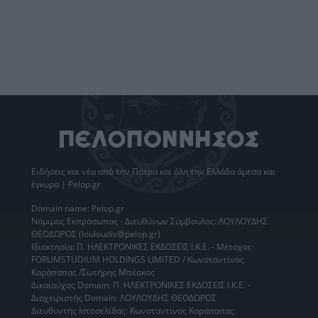
Ειδήσεις
και νέα από την
Πάτρα
και όλη την Ελλάδα άμεσα και
έγκυρα | Pelop.gr
Domain name: Pelop.gr
Νόμιμος Εκπρόσωπος - Διευθύνων Σύμβουλος: ΛΟΥΛΟΥΔΗΣ
ΘΕΟΔΩΡΟΣ (louloudis@pelop.gr)
Ιδιοκτησία: Π. ΗΛΕΚΤΡΟΝΙΚΕΣ ΕΚΔΟΣΕΙΣ Ι.Κ.Ε. - Μέτοχοι:
FORUMSTUDIUM HOLDINGS LIMITED / Κωνσταντίνος
Καράπαπας /Σωτήρης Μπέσκος
Δικαιούχος Domain: Π. ΗΛΕΚΤΡΟΝΙΚΕΣ ΕΚΔΟΣΕΙΣ Ι.Κ.Ε. -
Διαχειριστής Domain: ΛΟΥΛΟΥΔΗΣ ΘΕΟΔΩΡΟΣ
Διευθυντής Ιστοσελίδας: Κωνσταντίνος Καράπαπας