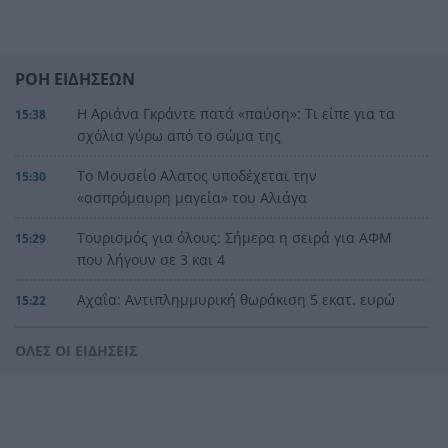
ΡΟΗ ΕΙΔΗΣΕΩΝ
Η Αριάνα Γκράντε πατά «παύση»: Τι είπε για τα
15:38
σχόλια γύρω από το σώμα της
Το Μουσείο Αλατος υποδέχεται την
15:30
«ασπρόμαυρη μαγεία» του Αλιάγα
Τουρισμός για όλους: Σήμερα η σειρά για ΑΦΜ
15:29
που λήγουν σε 3 και 4
Αχαΐα: Αντιπλημμυρική θωράκιση 5 εκατ. ευρώ
15:22
σε Πείρο και Παραπείρο με υπογραφή Φαρμάκη
ΟΛΕΣ ΟΙ ΕΙΔΗΣΕΙΣ
Μόναχο: Ισόβια στον οδηγό που έριξε το
15:21
αυτοκίνητο σε διαδήλωση και σκότωσε μητέρα
και παιδί
Κανένα μεγάλο αστικό κέντρο εκτός
15:12