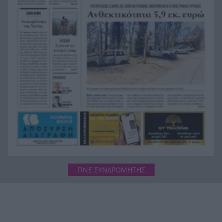
Όταν η «μάχη με το βαθύ κράτος» ξεκινά μετά
13:41
από επτά χρόνια διακυβέρνησης
Έπεσε γεννήτρια από φορτηγό στη διασταύρωση
13:37
Μπράλου
Ράλι Ιονίου: Ο ΙΟΠ την 3η θέση στην 1η
13:28
ιστιοδρομία
ΓΙΝΕ ΣΥΝΔΡΟΜΗΤΗΣ