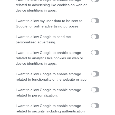
related to advertising like cookies on web or
Γιορτή λήξης με συναυλία για τις Κατασκηνώσεις του
device identifiers in apps.
Δήμου Πατρέων ΦΩΤ0
I want to allow my user data to be sent to
Google for online advertising purposes.
I want to allow Google to send me
personalized advertising.
I want to allow Google to enable storage
related to analytics like cookies on web or
device identifiers in apps.
I want to allow Google to enable storage
related to functionality of the website or app.
I want to allow Google to enable storage
related to personalization.
Δεν ανοίγει η μπάρα στα διόδια με το e-pass ενώ έχει
I want to allow Google to enable storage
χρήματα «μέσα»;
related to security, including authentication