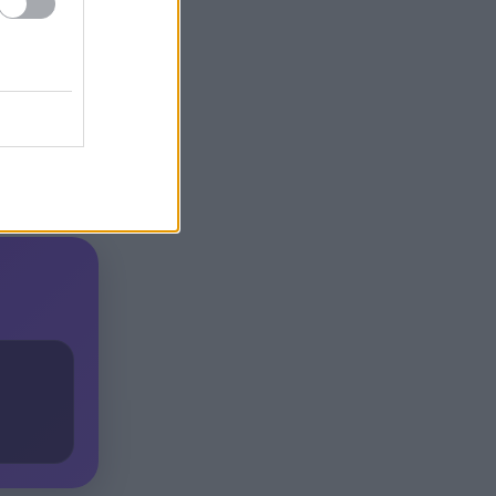
 δεσμεύσεις
Γιατί οδηγήθηκαν στη φυλακή
19:48
οι οι δύο Ινδοί, που
κατηγορούνται για τη
δολοφονία του 58χρονου
που
ψυχολόγου στο Ναύπλιο,
κίνητα που
ΒΙΝΤΕΟ
ήτες