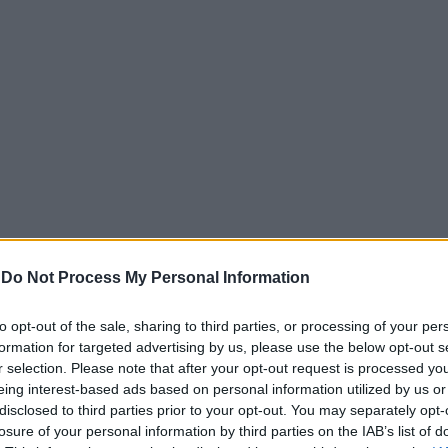
-
Do Not Process My Personal Information
to opt-out of the sale, sharing to third parties, or processing of your per
formation for targeted advertising by us, please use the below opt-out s
Ειδική Συνεδρίαση Λογοδοσίας του δημοτικού συμβουλίου
r selection. Please note that after your opt-out request is processed y
υμβούλων της παράταξης «σπιράλ» Θάνου Δούρου, Χαράλα
eing interest-based ads based on personal information utilized by us or
υ Ψωμά. Οι ερωτήσεις επικεντρώθηκαν στην πορεία των έ
disclosed to third parties prior to your opt-out. You may separately opt-
 και στον κανονισμό λειτουργίας της μαρίνας.
losure of your personal information by third parties on the IAB’s list of