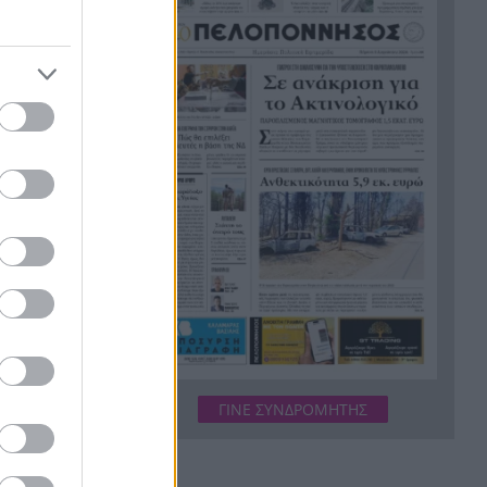
εργασίες τους
Το τελευταίο «αντίο» στην
20:36
τελετή αποτέφρωσης του
συντονιστή που σκοτώθηκε
μετά τη σύγκρουση
ελικοπτέρων στην Ψάθα,
ΦΩΤΟ
Στιγμές αγωνίας και θρίλερ
20:24
στο Αίγιο: Οδηγός λεωφορείου
έχασε τις αισθήσεις του και τη
ζωή του! ΦΩΤΟ
,
Κόκκινα τα 118 κτίρια στις 325
20:12
ς, δεν
αυτοψίες των πληγεισών
ς θέσεις.
περιοχών από τις
καταστροφικές πυρκαγιές
ΓΙΝΕ ΣΥΝΔΡΟΜΗΤΗΣ
σμό
Η ανακοίνωση της ΕΑΠ για
20:00
ην
Βασιλάκο και Μαμάση