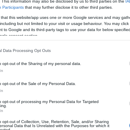
. This information may also be disclosed by us to third parties on the
IA
 Οικονομικών Διονύσης Πλέσσας ανέφερε πως ήδη από το 
Participants
that may further disclose it to other third parties.
ξύλινων προβλητών με ίδιους πόρους του Δήμου, ενώ έως τ
 that this website/app uses one or more Google services and may gath
τέσσερις προβλήτες, μαζί με νέο αγκυροβόλιο που θα λειτ
including but not limited to your visit or usage behaviour. You may click 
 που υπάρχουν ήδη.
 to Google and its third-party tags to use your data for below specifi
ogle consent section.
βαίνει με τις νέες προβλήτες; Έγιναν … υποβρύχιες» 
l Data Processing Opt Outs
εράσει τη μαρίνα και στην ψηφιακή εποχή. Σύμφωνα με τον
Marina Patras», μέσω της οποίας οι χρήστες μπορούν να κά
o opt-out of the Sharing of my personal data.
για διαθεσιμότητα και να πραγματοποιούν ηλεκτρονικά πλ
In
εσης έγκρισης ή εναλλακτικής πρότασης θέσης σε πραγματι
o opt-out of the Sale of my Personal Data.
αι η εγκατάσταση αισθητήρων σε περισσότερες από 30 θέσε
In
ή αρχή, το επόμενο διάστημα θα υπάρξει και οργανωμένη 
to opt-out of processing my Personal Data for Targeted
ing.
In
o opt-out of Collection, Use, Retention, Sale, and/or Sharing
ersonal Data that Is Unrelated with the Purposes for which it
lected.