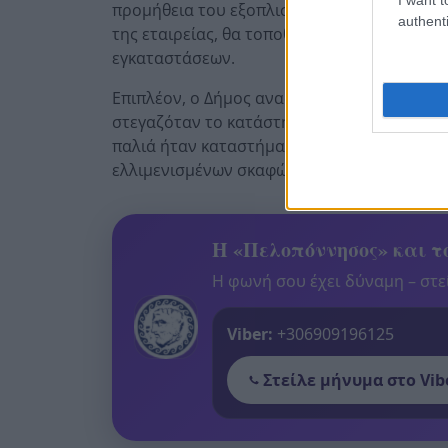
προμήθεια του εξοπλισμού, ενώ οι νέες εξέ
authenti
της εταιρείας, θα τοποθετηθούν έως τα μέ
εγκαταστάσεων.
Επιπλέον, ο Δήμος αναζητά χρηματοδοτήσει
στεγαζόταν το κατάστημα «Λάγιος», για να
παλιά ήταν καταστήματα εστίασης, αναμένε
ελλιμενισμένων σκαφών.
Η «Πελοπόννησος» και το
Η φωνή σου έχει δύναμη – στεί
Viber:
+306909196125
Στείλε μήνυμα στο Vib