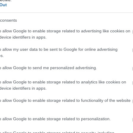
Out
consents
o allow Google to enable storage related to advertising like cookies on
evice identifiers in apps.
o allow my user data to be sent to Google for online advertising
s.
to allow Google to send me personalized advertising.
o allow Google to enable storage related to analytics like cookies on
ιδήμαρχος ξεκαθάρισε πως σήμερα καταβάλλονται κανονικά
evice identifiers in apps.
δο όπου υπήρχαν σοβαρές ζημιές και αδυναμία λειτουργία
o allow Google to enable storage related to functionality of the website
ν, όπως είπε, όσοι διατήρησαν τα σκάφη τους σε φθαρμένε
ν Παναγιώτης Μελάς παραδέχθηκε ότι υπήρξαν σημαντικές
o allow Google to enable storage related to personalization.
 πλωτές εξέδρες, σημειώνοντας πως στον δεύτερο διαγωνι
ε, ο Δήμος έχει ήδη δαπανήσει περίπου 320.000 ευρώ για τ
o allow Google to enable storage related to security, including