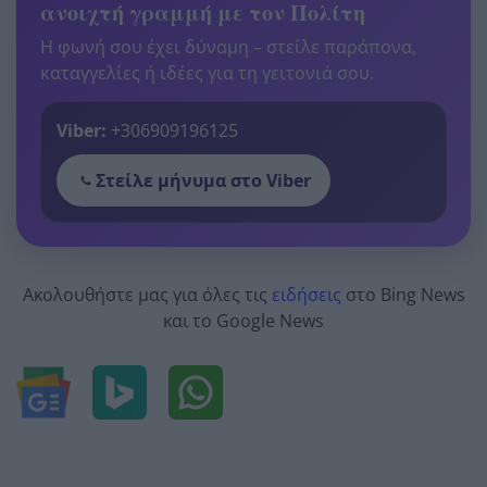
ανοιχτή γραμμή με τον Πολίτη
Η φωνή σου έχει δύναμη – στείλε παράπονα,
καταγγελίες ή ιδέες για τη γειτονιά σου.
Viber:
+306909196125
Στείλε μήνυμα στο Viber
Ακολουθήστε μας για όλες τις
ειδήσεις
στο Bing News
και το Google News