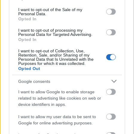
use your data for below specified purposes in below Google
consent section.
I want to opt-out of the Sale of my
Personal Data.
Opted In
I want to opt-out of processing my
Personal Data for Targeted Advertising.
Opted In
I want to opt-out of Collection, Use,
Retention, Sale, and/or Sharing of my
Personal Data that Is Unrelated with the
Purposes for which it was collected.
Ξηροί καρποί: Τι συμβαίνει στο σώμα όταν τρώτε
Opted Out
πάρα πολλούς
Google consents
I want to allow Google to enable storage
related to advertising like cookies on web or
device identifiers in apps.
I want to allow my user data to be sent to
Google for online advertising purposes.