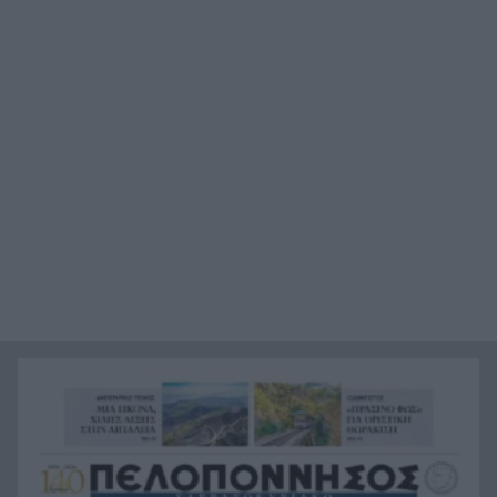
Μυρτιάς-Αγίου Ηλία, ΦΩΤΟ
Η Εθνική Παίδων μπροστά για μεγάλο διάστημα,
18:24
αλλά ηττήθηκε από το Ισράηλ
«Ήθελα να είναι ο φίλαθλος που θα έχει
18:12
εισιτήριο διαρκείας στον ΟΦΗ από την κοιλιά
της μάνας του!»
Τέθηκε υπό έλεγχο η φωτιά στο Κιλκίς
18:01
Πρίγκιπας Ουίλιαμ και Χάρι: Πότε συναντήθηκαν
17:51
τελευταία φορά – Στο μηδέν οι σχέσεις τους
Κιλκίς: Φωτιά, επιχειρούν τρία αεροσκάφη, 28
17:43
πυροσβέστες, εθελοντές και 9 οχήματα
Αντόνιο Μπαντέρας: Γιατί άφησε το Χόλιγουντ
17:38
και επέστρεψε στη Μάλαγα
Τραγωδία, ανασύρθηκε νεκρός 43χρονος από τη
17:34