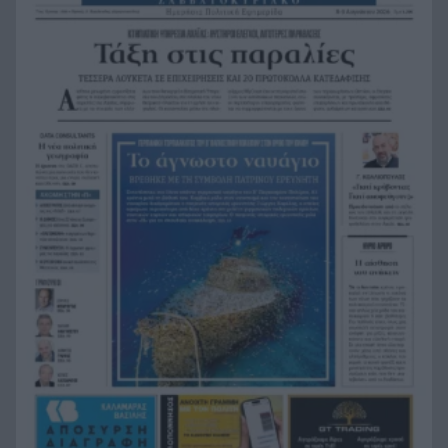
θάλασσα ανάμεσα σε Αγκίστρι και Αίγινα
Άντι Μπέρναμ: Η συγκινητική εξομολόγηση για
17:29
τον πατέρα του που πάσχει από Αλτσχάιμερ
«Κάτι θα κάνουμε στην Αθήνα»: Η Άννα Βίσση
17:22
άκουσε Τσιτσάνη στο Φισκάρδο και πήρε την
κάρτα της μπάντας
Στα ύψη το μοσχάρι: 28,4% ακριβότερο από τον
16:52
Δεκέμβριο του 2024