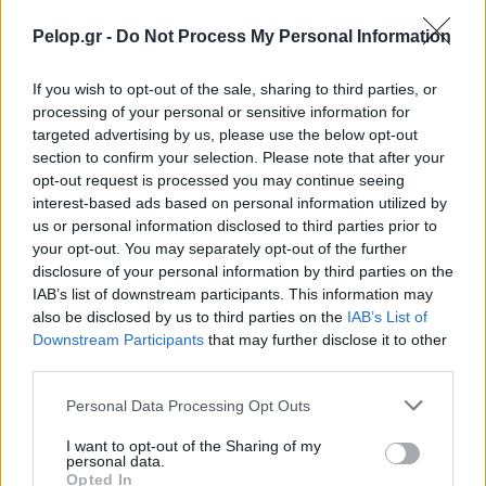
Pelop.gr -
Do Not Process My Personal Information
If you wish to opt-out of the sale, sharing to third parties, or
processing of your personal or sensitive information for
targeted advertising by us, please use the below opt-out
section to confirm your selection. Please note that after your
opt-out request is processed you may continue seeing
interest-based ads based on personal information utilized by
us or personal information disclosed to third parties prior to
your opt-out. You may separately opt-out of the further
disclosure of your personal information by third parties on the
IAB’s list of downstream participants. This information may
Δάντης: Η εξομολόγηση για το «My Number One» – «Με
also be disclosed by us to third parties on the
IAB’s List of
πείραξε η αχαριστία»
Downstream Participants
that may further disclose it to other
third parties.
Please note that this website/app uses one or more Google
Personal Data Processing Opt Outs
services and may gather and store information including but
not limited to your visit or usage behaviour. You may click to
I want to opt-out of the Sharing of my
personal data.
grant or deny consent to Google and its third-party tags to
Opted In