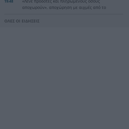
«Λένε προδότες και πληρωμένους όσους
19:48
αποχωρούν», αποχώρηση με αιχμές από το
κόμμα Καρυστιανού
ΟΛΕΣ ΟΙ ΕΙΔΗΣΕΙΣ
Η Ελλάδα θα διεκδικήσει την 9η θέση στο
19:36
Παγκόσμιο πρωτάθλημα Παίδων
Τεσσάρων χρονών παιδί βρέθηκε νεκρό σε
19:24
πισίνα στην Πάρο, ανείπωτη τραγωδία
Μπαράζ συλλήψεων για ναρκωτικά σε Κέρκυρα
19:12
και Λευκάδα
Στον Αστακό ολοκληρώνεται το Ράλι Ιονίου
19:04
Το ναυάγιο των 83 χρόνων: Εντοπίστηκε στο
19:00
Ιόνιο η γερμανική τορπιλάκατος LS 6 του 1943
Τεράστια αρκούδα σχεδόν 300 κιλά βρέθηκε
18:48
νεκρή στην Καστοριά
Τρομερό τροχαίο με γουρούνα στον δρόμο
18:36