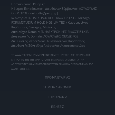
Domain name: Pelop.gr
Νόμιμος Εκπρόσωπος - Διευθύνων Σύμβουλος: ΛΟΥΛΟΥΔΗΣ
ΘΕΟΔΩΡΟΣ (louloudis@pelop.gr)
Ιδιοκτησία: Π. ΗΛΕΚΤΡΟΝΙΚΕΣ ΕΚΔΟΣΕΙΣ Ι.Κ.Ε. - Μέτοχοι:
FORUMSTUDIUM HOLDINGS LIMITED / Κωνσταντίνος
Καράπαπας /Σωτήρης Μπέσκος
Δικαιούχος Domain: Π. ΗΛΕΚΤΡΟΝΙΚΕΣ ΕΚΔΟΣΕΙΣ Ι.Κ.Ε. -
Διαχειριστής Domain: ΛΟΥΛΟΥΔΗΣ ΘΕΟΔΩΡΟΣ
Διευθυντής Ιστοσελίδας: Κωνσταντίνος Καράπαπας
Διευθυντής Σύνταξης: Απόστολος Αναστασόπουλος
ΤΟ WWW.PELOP.GR ΣΥΜΜΟΡΦΩΝΕΤΑΙ ΜΕ ΤΗ ΣΥΣΤΑΣΗ (ΕΕ) 2018/334 ΤΗΣ
ΕΠΙΤΡΟΠΗΣ ΤΗΣ 1ΗΣ ΜΑΡΤΙΟΥ 2018 ΣΧΕΤΙΚΑ ΜΕ ΤΑ ΜΕΤΡΑ ΓΙΑ ΤΗΝ
ΑΠΟΤΕΛΕΣΜΑΤΙΚΗ ΑΝΤΙΜΕΤΩΠΙΣΗ ΤΟΥ ΠΑΡΑΝΟΜΟΥ ΠΕΡΙΕΧΟΜΕΝΟΥ ΣΤΟ
ΔΙΑΔΙΚΤΥΟ (L 63).
ΠΡΟΦΙΛ ΕΤΑΙΡΙΑΣ
ΣΗΜΕΙΑ ΔΙΑΝΟΜΗΣ
ΕΠΙΚΟΙΝΩΝΙΑ
ΕΙΔΗΣΕΙΣ