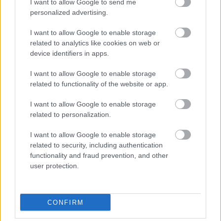
I want to allow Google to send me
personalized advertising.
I want to allow Google to enable storage
related to analytics like cookies on web or
Άνευ προηγουμένου τα pre orders του GTA 6
device identifiers in apps.
I want to allow Google to enable storage
related to functionality of the website or app.
I want to allow Google to enable storage
related to personalization.
I want to allow Google to enable storage
related to security, including authentication
functionality and fraud prevention, and other
user protection.
Δωρεά απινιδωτή στην Κοινότητα Κουραμάδων
CONFIRM
Κέρκυρας από την Π.Ε.Π.Ι.Ε.Θ