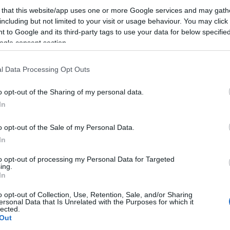
ερχόμενη εβδομάδα η «συνάντηση κορυφής» στην καγκελαρ
 that this website/app uses one or more Google services and may gath
α κατατεθούν συγκεκριμένες προτάσεις προς ανάλυση. Ο Μ
including but not limited to your visit or usage behaviour. You may click 
άββατο, στο Λίνστοφ στο κρατίδιο του Μεκλεμβούργου-Δ.
 to Google and its third-party tags to use your data for below specifi
ogle consent section.
ούν ότι η Γερμανία θα συνεχίσει να έχει ένα «αξιόπιστο κο
ή.
l Data Processing Opt Outs
υνταξιοδοτικού θα πρέπει να παραμείνει η βασική σύνταξη
 πέρα η ενίσχυσή της θα πρέπει να έρθει μέσω ιδιωτικών ή 
o opt-out of the Sharing of my personal data.
αγές και στο ασφαλιστικό, με περικοπές στις παροχές για 
In
ν και ο καγκελάριος αποφεύγει δημόσιες αναφορές ακόμη σ
o opt-out of the Sale of my Personal Data.
In
 pelop.gr σε ανοιχτή γραμμή με τον Πολίτη
to opt-out of processing my Personal Data for Targeted
ing.
λε παράπονα, καταγγελίες ή ιδέες για τη γειτονιά σου.
In
o opt-out of Collection, Use, Retention, Sale, and/or Sharing
ersonal Data that Is Unrelated with the Purposes for which it
lected.
Out