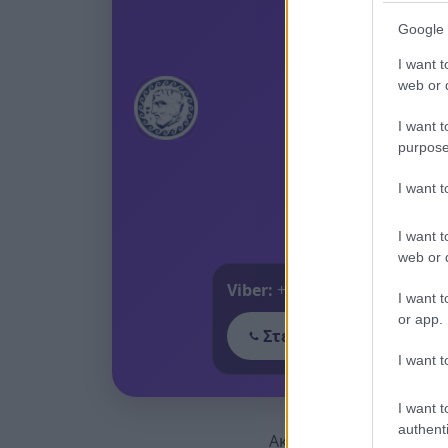
Google 
I want t
web or d
I want t
purpose
I want 
I want t
web or d
Viber:
+306909196125
I want t
or app.
Στείλε μήνυμα στο Vib
I want t
I want t
authenti
Ακολουθήστε μας για ό