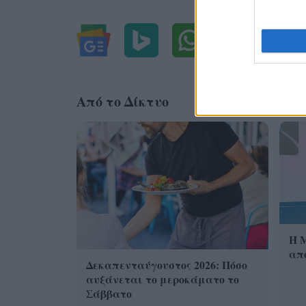
Από το Δίκτυο
Η 
από
Δεκαπενταύγουστος 2026: Πόσο
αυξάνεται το μεροκάματο το
Σάββατο