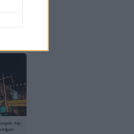
Γιατί οδηγήθηκαν στη φυλακή
19:48
οι οι δύο Ινδοί, που
κατηγορούνται για τη
δολοφονία του 58χρονου
ψυχολόγου στο Ναύπλιο,
ΒΙΝΤΕΟ
ασμός της
ωτήρος