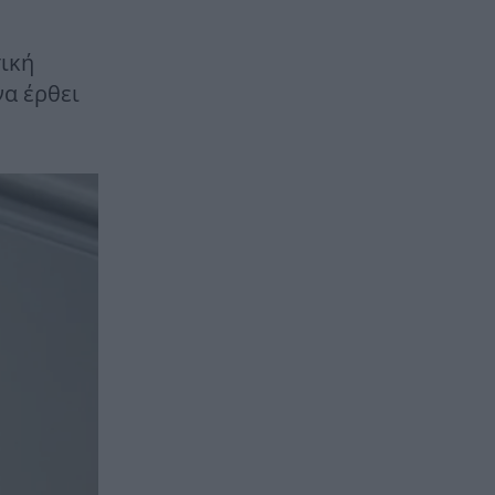
σική
να έρθει