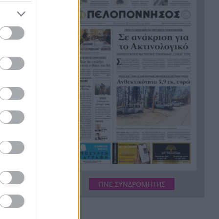
εργασίες τους
Το τελευταίο «αντίο» στην
20:36
τελετή αποτέφρωσης του
συντονιστή που σκοτώθηκε
μετά τη σύγκρουση
ελικοπτέρων στην Ψάθα,
ΦΩΤΟ
Στιγμές αγωνίας και θρίλερ
20:24
στο Αίγιο: Οδηγός λεωφορείου
έχασε τις αισθήσεις του και τη
ζωή του! ΦΩΤΟ
Κόκκινα τα 118 κτίρια στις 325
20:12
αυτοψίες των πληγεισών
περιοχών από τις
καταστροφικές πυρκαγιές
ΓΙΝΕ ΣΥΝΔΡΟΜΗΤΗΣ
Η ανακοίνωση της ΕΑΠ για
20:00
Βασιλάκο και Μαμάση