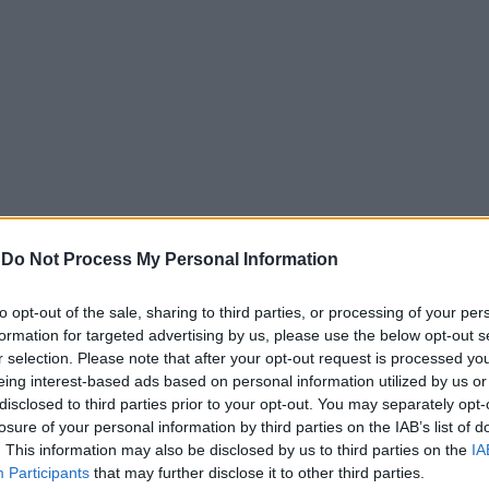
-
Do Not Process My Personal Information
ffen das) είπε ο καγκελάριος Φρίντριχ Μερτς για την προώ
οετοιμάζει η κυβέρνησή του, θυμίζοντας την ιστορική ρ
to opt-out of the sale, sharing to third parties, or processing of your per
formation for targeted advertising by us, please use the below opt-out s
 Έκτοτε έχουν αλλάξει πολλά στη Γερμανία και η πίεση για
r selection. Please note that after your opt-out request is processed y
 όχι όμως σε βάρος των εργαζομένων και των κοινωνικά ασ
eing interest-based ads based on personal information utilized by us or
disclosed to third parties prior to your opt-out. You may separately opt-
losure of your personal information by third parties on the IAB’s list of
υ Ιράν αν δεν υπάρξει συμφωνία»
. This information may also be disclosed by us to third parties on the
IA
Participants
that may further disclose it to other third parties.
 το συνταξιοδοτικό, η ασφάλιση υγείας και οι φορολογικοί