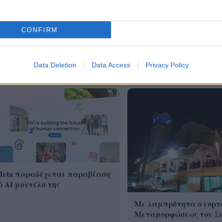
CONFIRM
Data Deletion
Data Access
Privacy Policy
Meta παραδέχεται παραβίαση
 AI μοντέλο της
Με λαμπρότητα ο εορτ
Μεταμορφώσεως του Σ