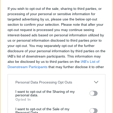
If you wish to opt-out of the sale, sharing to third parties, or
processing of your personal or sensitive information for
targeted advertising by us, please use the below opt-out
section to confirm your selection. Please note that after your
opt-out request is processed you may continue seeing
Η OpenAI σταματά το μοντέλο Astra που έλυσε 10
interest-based ads based on personal information utilized by
μαθηματικά αινίγματα δεκαετιών
us or personal information disclosed to third parties prior to
your opt-out. You may separately opt-out of the further
disclosure of your personal information by third parties on the
IAB’s list of downstream participants. This information may
also be disclosed by us to third parties on the
IAB’s List of
Downstream Participants
that may further disclose it to other
third parties.
Please note that this website/app uses one or more Google
Personal Data Processing Opt Outs
services and may gather and store information including but
not limited to your visit or usage behaviour. You may click to
I want to opt-out of the Sharing of my
personal data.
grant or deny consent to Google and its third-party tags to
Opted In
use your data for below specified purposes in below Google
consent section.
I want to opt-out of the Sale of my
Κασσελάκης: Μιλά ανοιχτά για το ενδεχόμενο να
Personal Data.