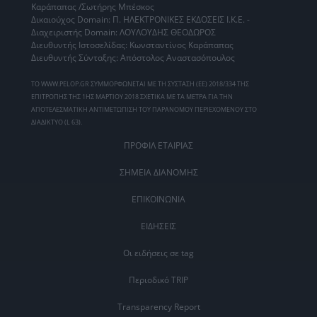
Καράπαπας /Σωτήρης Μπέσκος
Δικαιούχος Domain: Π. ΗΛΕΚΤΡΟΝΙΚΕΣ ΕΚΔΟΣΕΙΣ Ι.Κ.Ε. -
Διαχειριστής Domain: ΛΟΥΛΟΥΔΗΣ ΘΕΟΔΩΡΟΣ
Διευθυντής Ιστοσελίδας: Κωνσταντίνος Καράπαπας
Διευθυντής Σύνταξης: Απόστολος Αναστασόπουλος
ΤΟ WWW.PELOP.GR ΣΥΜΜΟΡΦΩΝΕΤΑΙ ΜΕ ΤΗ ΣΥΣΤΑΣΗ (ΕΕ) 2018/334 ΤΗΣ
ΕΠΙΤΡΟΠΗΣ ΤΗΣ 1ΗΣ ΜΑΡΤΙΟΥ 2018 ΣΧΕΤΙΚΑ ΜΕ ΤΑ ΜΕΤΡΑ ΓΙΑ ΤΗΝ
ΑΠΟΤΕΛΕΣΜΑΤΙΚΗ ΑΝΤΙΜΕΤΩΠΙΣΗ ΤΟΥ ΠΑΡΑΝΟΜΟΥ ΠΕΡΙΕΧΟΜΕΝΟΥ ΣΤΟ
ΔΙΑΔΙΚΤΥΟ (L 63).
ΠΡΟΦΙΛ ΕΤΑΙΡΙΑΣ
ΣΗΜΕΙΑ ΔΙΑΝΟΜΗΣ
ΕΠΙΚΟΙΝΩΝΙΑ
ΕΙΔΗΣΕΙΣ
Οι ειδήσεις σε tag
Περιοδικό TRIP
Transparency Report