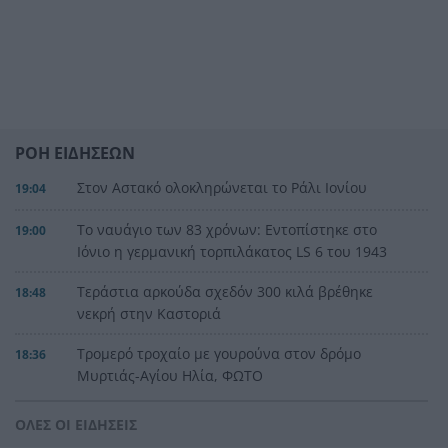
ΡΟΗ ΕΙΔΗΣΕΩΝ
Στον Αστακό ολοκληρώνεται το Ράλι Ιονίου
19:04
Το ναυάγιο των 83 χρόνων: Εντοπίστηκε στο
19:00
Ιόνιο η γερμανική τορπιλάκατος LS 6 του 1943
Τεράστια αρκούδα σχεδόν 300 κιλά βρέθηκε
18:48
νεκρή στην Καστοριά
Τρομερό τροχαίο με γουρούνα στον δρόμο
18:36
Μυρτιάς-Αγίου Ηλία, ΦΩΤΟ
Η Εθνική Παίδων μπροστά για μεγάλο διάστημα,
18:24
ΟΛΕΣ ΟΙ ΕΙΔΗΣΕΙΣ
αλλά ηττήθηκε από το Ισράηλ