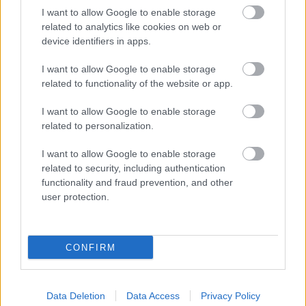
I want to allow Google to enable storage
related to analytics like cookies on web or
device identifiers in apps.
I want to allow Google to enable storage
related to functionality of the website or app.
I want to allow Google to enable storage
related to personalization.
I want to allow Google to enable storage
Η Apple αποφασίζει ποιος μένει και ποιος φεύγει και
related to security, including authentication
οι κανόνες δεν είναι ίδιοι για όλους
functionality and fraud prevention, and other
user protection.
CONFIRM
Data Deletion
Data Access
Privacy Policy