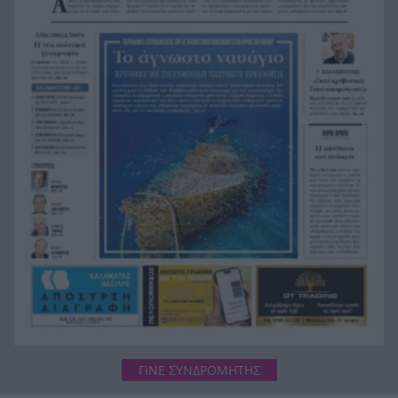
«Φοβόμουν ότι θα πεθάνω»: Μαθήτρια
16:22
περιγράφει την επίθεση σε σχολείο της
Ταϊλάνδης με 9 νεκρούς
Τεράστιο πλήγμα και βαρύ πένθος για τον
16:12
Λιονέλ Μέσι, πέθανε ο πατέρας του
ΓΙΝΕ ΣΥΝΔΡΟΜΗΤΗΣ