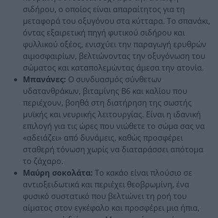
σιδήρου, ο οποίος είναι απαραίτητος για τη
μεταφορά του οξυγόνου στα κύτταρα. Το σπανάκι,
όντας εξαιρετική πηγή φυτικού σιδήρου και
φυλλικού οξέος, ενισχύει την παραγωγή ερυθρών
αιμοσφαιρίων, βελτιώνοντας την οξυγόνωση του
σώματος και καταπολεμώντας άμεσα την ατονία.
Μπανάνες:
Ο συνδυασμός σύνθετων
υδατανθράκων, βιταμίνης Β6 και καλίου που
περιέχουν, βοηθά στη διατήρηση της σωστής
μυϊκής και νευρικής λειτουργίας. Είναι η ιδανική
επιλογή για τις ώρες που νιώθετε το σώμα σας να
«αδειάζει» από δυνάμεις, καθώς προσφέρει
σταθερή τόνωση χωρίς να διαταράσσει απότομα
το ζάχαρο.
Μ
αύρη σοκολάτα:
Το κακάο είναι πλούσιο σε
αντιοξειδωτικά και περιέχει θεοβρωμίνη, ένα
φυσικό συστατικό που βελτιώνει τη ροή του
αίματος στον εγκέφαλο και προσφέρει μια ήπια,