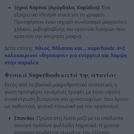
Ξηροί Καρποί (Αμύγδαλα, Καρύδια):
Ένα
εξαιρετικό lifestyle snack για το γραφείο.
Προσφέρουν έναν ισχυρό συνδυασμό μαγγανίου,
χαλκού, ριβοφλαβίνης και υγιεινών λιπαρών που
κρατούν την κούραση μακριά.
Δείτε επίσης:
Ήλιος, θάλασσα και… superfoods: 4+2
καλοκαιρινοί «θησαυροί» για ενέργεια και λάμψη
στην παραλία
Φυσικά Superfoods κατά της ατονίας
Εκτός από τα βασικά μακροθρεπτικά συστατικά, η
φύση προσφέρει ορισμένες τροφές με τόσο υψηλή
συγκέντρωση βιταμινών και ιχνοστοιχείων, που δρουν
ως αυθεντικά, φυσικά τονωτικά για τον οργανισμό.
Σπανάκι
: Πρώτο στη λίστα μαζί με τα υπόλοιπα
σκούρα πράσινα φυλλώδη λαχανικά. Η χρόνια
κούραση συνδέεται συχνά με την έλλειψη