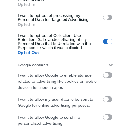
δημιουργήσει οικογένεια με τον Tyler
Opted In
I want to opt-out of processing my
Personal Data for Targeted Advertising.
Opted In
I want to opt-out of Collection, Use,
Retention, Sale, and/or Sharing of my
Personal Data that Is Unrelated with the
Purposes for which it was collected.
Opted Out
Google consents
I want to allow Google to enable storage
related to advertising like cookies on web or
device identifiers in apps.
I want to allow my user data to be sent to
Google for online advertising purposes.
Το άθλημα της μακροζωίας: Χαρίζει έως και 5
επιπλέον χρόνια ζωής
I want to allow Google to send me
personalized advertising.