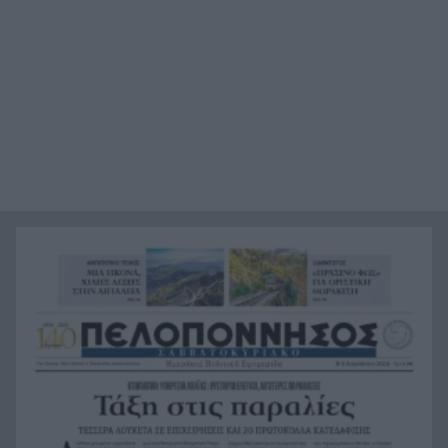
«Κάτι θα κάνουμε στην Αθήνα»: Η Άννα Βίσση
17:22
άκουσε Τσιτσάνη στο Φισκάρδο και πήρε την
κάρτα της μπάντας
Στα ύψη το μοσχάρι: 28,4% ακριβότερο από τον
16:52
Δεκέμβριο του 2024
Έως τον Οκτώβριο η έξαρση των κρουσμάτων
16:50
για τον ιό του Δυτικού Νείλου
Χωροταξικό για τον Τουρισμό: Νέοι όροι για
16:44
ξενοδοχεία, βραχυχρόνιες μισθώσεις και
προστατευόμενες περιοχές
Κάνναβη, skunk, 90.000 ευρώ και τρεις
16:33
συλλήψεις στην Αττική, ΒΙΝΤΕΟ
«Ιδιαίτερα δυσμενείς πυρομετεωρολογικές
16:24
συνθήκες αναμένονται το επόμενο 48ωρο»,
κόκκινος συναγερμός για 6 περιφέρειες