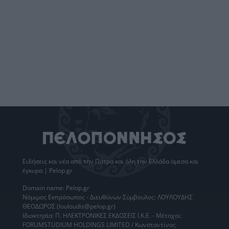
Ειδήσεις
και νέα από την
Πάτρα
και όλη την Ελλάδα άμεσα και
έγκυρα | Pelop.gr
Domain name: Pelop.gr
Νόμιμος Εκπρόσωπος - Διευθύνων Σύμβουλος: ΛΟΥΛΟΥΔΗΣ
ΘΕΟΔΩΡΟΣ (louloudis@pelop.gr)
Ιδιοκτησία: Π. ΗΛΕΚΤΡΟΝΙΚΕΣ ΕΚΔΟΣΕΙΣ Ι.Κ.Ε. - Μέτοχοι:
FORUMSTUDIUM HOLDINGS LIMITED / Κωνσταντίνος