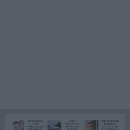
«μπλοκάρουν» την αγορά
Επίθεση σε φορτηγό πλοίο στα Στενά του
7:33
Ορμούζ: Χτυπήθηκε από βλήμα άγνωστης
προέλευσης
Καιγόμαστε κάθε καλοκαίρι
7:30
Πολύ υψηλός κίνδυνος πυρκαγιάς σήμερα: Στο
7:25
«πορτοκαλί» Αττική, Εύβοια και Χίος – Στο
«κίτρινο» η Δυτική Ελλάδα
Πέμπτη ημέρα μάχης με τις φλόγες σε Αττική και
7:17
Βοιωτία: Πάνω από 132.000 στρέμματα στάχτη
Καιρός: «Φουλάρουν» τα μελτέμια, στους 37°C ο
7:10
υδράργυρος, η πρόγνωση για την Πάτρα
Η Άση Μπήλιου το είχε πει από το 2010: Η
23:57
πρόβλεψη για τη Μενεγάκη που επιβεβαιώθηκε
Πανικός στη Νάξο, χειριστής σκάφους έχασε τον
23:39