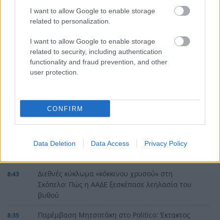
I want to allow Google to enable storage
related to personalization.
I want to allow Google to enable storage
related to security, including authentication
functionality and fraud prevention, and other
user protection.
CONFIRM
Data Deletion
Data Access
Privacy Policy
ΡΟΗ ΕΙΔΗΣΕΩΝ
Διεθνές κύκλωμα «κόκκινου χρυσού» στη
8:43
Σκόπελο: Πώς η ΑΑΔΕ ξεσκέπασε λεηλασία του
βυθού
Παρέμβαση Μητσοτάκη στο Politico: Έκτακτος
8:35