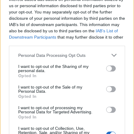
us or personal information disclosed to third parties prior to
your opt-out. You may separately opt-out of the further
disclosure of your personal information by third parties on the
IAB’s list of downstream participants. This information may
Η «Πελοπόννησος» και το pelop.gr σε
also be disclosed by us to third parties on the
IAB’s List of
ανοιχτή γραμμή με τον Πολίτη
Downstream Participants
that may further disclose it to other
third parties.
Η φωνή σου έχει δύναμη – στείλε παράπονα,
καταγγελίες ή ιδέες για τη γειτονιά σου.
Please note that this website/app uses one or more Google
Personal Data Processing Opt Outs
services and may gather and store information including but
not limited to your visit or usage behaviour. You may click to
I want to opt-out of the Sharing of my
Viber:
+306909196125
personal data.
grant or deny consent to Google and its third-party tags to
Opted In
use your data for below specified purposes in below Google
Στείλε μήνυμα στο Viber
consent section.
I want to opt-out of the Sale of my
Personal Data.
Opted In
I want to opt-out of processing my
Personal Data for Targeted Advertising.
Ακολουθήστε μας για όλες τις
ειδήσεις
στο Bing News
Opted In
και το Google News
I want to opt-out of Collection, Use,
Retention, Sale, and/or Sharing of my