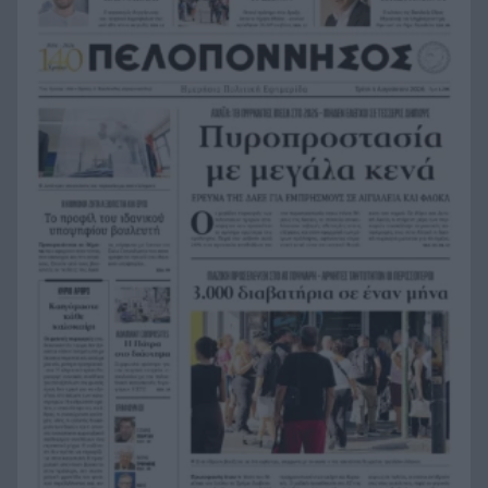
έλεγχο και… καβάλησε δύο πλοιάρια
Η ιστορία του 17χρονου Έλληνα κεντρικού
23:21
αμυντικού, που αποκτήθηκε από τη Μπάγερν
Σε πιάνει η ψυχή σου με τη βιβλική καταστροφή
23:00
στη Δωρίδα, ΒΙΝΤΕΟ
Νύχτα αγωνίας, μάχη με τις φλόγες στη Δυτική
22:57
Αττική, πάνω από 7.000 στρέμματα η πληγείσα
έκταση από την πυρκαγιά στην Αιγιάλεια
«Δεν χωρούν, ούτε πρέπει να χωρούν Ιφιγένειες
22:48
στον βωμό των όποιων συμφερόντων και
επιδιώξεων»
Ιστορικό χαμηλό σε Δούναβη και Ρήνο,
22:36
πρωτοφανής κρίση στην Ευρώπη