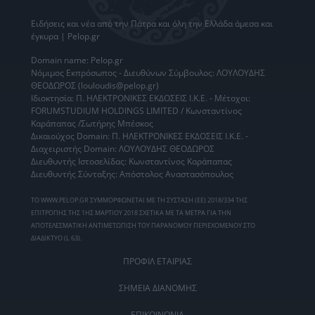
Ειδήσεις
και νέα από την
Πάτρα
και όλη την Ελλάδα άμεσα και
έγκυρα | Pelop.gr
Domain name: Pelop.gr
Νόμιμος Εκπρόσωπος - Διευθύνων Σύμβουλος: ΛΟΥΛΟΥΔΗΣ
ΘΕΟΔΩΡΟΣ (louloudis@pelop.gr)
Ιδιοκτησία: Π. ΗΛΕΚΤΡΟΝΙΚΕΣ ΕΚΔΟΣΕΙΣ Ι.Κ.Ε. - Μέτοχοι:
FORUMSTUDIUM HOLDINGS LIMITED / Κωνσταντίνος
Καράπαπας /Σωτήρης Μπέσκος
Δικαιούχος Domain: Π. ΗΛΕΚΤΡΟΝΙΚΕΣ ΕΚΔΟΣΕΙΣ Ι.Κ.Ε. -
Διαχειριστής Domain: ΛΟΥΛΟΥΔΗΣ ΘΕΟΔΩΡΟΣ
Διευθυντής Ιστοσελίδας: Κωνσταντίνος Καράπαπας
Διευθυντής Σύνταξης: Απόστολος Αναστασόπουλος
ΤΟ WWW.PELOP.GR ΣΥΜΜΟΡΦΩΝΕΤΑΙ ΜΕ ΤΗ ΣΥΣΤΑΣΗ (ΕΕ) 2018/334 ΤΗΣ
ΕΠΙΤΡΟΠΗΣ ΤΗΣ 1ΗΣ ΜΑΡΤΙΟΥ 2018 ΣΧΕΤΙΚΑ ΜΕ ΤΑ ΜΕΤΡΑ ΓΙΑ ΤΗΝ
ΑΠΟΤΕΛΕΣΜΑΤΙΚΗ ΑΝΤΙΜΕΤΩΠΙΣΗ ΤΟΥ ΠΑΡΑΝΟΜΟΥ ΠΕΡΙΕΧΟΜΕΝΟΥ ΣΤΟ
ΔΙΑΔΙΚΤΥΟ (L 63).
ΠΡΟΦΙΛ ΕΤΑΙΡΙΑΣ
ΣΗΜΕΙΑ ΔΙΑΝΟΜΗΣ
ΕΠΙΚΟΙΝΩΝΙΑ