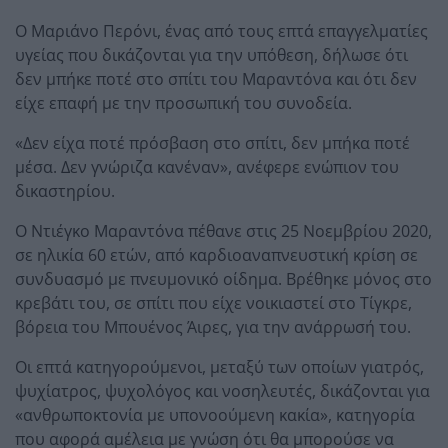
Ο Μαριάνο Περόνι, ένας από τους επτά επαγγελματίες
υγείας που δικάζονται για την υπόθεση, δήλωσε ότι
δεν μπήκε ποτέ στο σπίτι του Μαραντόνα και ότι δεν
είχε επαφή με την προσωπική του συνοδεία.
«Δεν είχα ποτέ πρόσβαση στο σπίτι, δεν μπήκα ποτέ
μέσα. Δεν γνώριζα κανέναν», ανέφερε ενώπιον του
δικαστηρίου.
Ο Ντιέγκο Μαραντόνα πέθανε στις 25 Νοεμβρίου 2020,
σε ηλικία 60 ετών, από καρδιοαναπνευστική κρίση σε
συνδυασμό με πνευμονικό οίδημα. Βρέθηκε μόνος στο
κρεβάτι του, σε σπίτι που είχε νοικιαστεί στο Τίγκρε,
βόρεια του Μπουένος Άιρες, για την ανάρρωσή του.
Οι επτά κατηγορούμενοι, μεταξύ των οποίων γιατρός,
ψυχίατρος, ψυχολόγος και νοσηλευτές, δικάζονται για
«ανθρωποκτονία με υπονοούμενη κακία», κατηγορία
που αφορά αμέλεια με γνώση ότι θα μπορούσε να