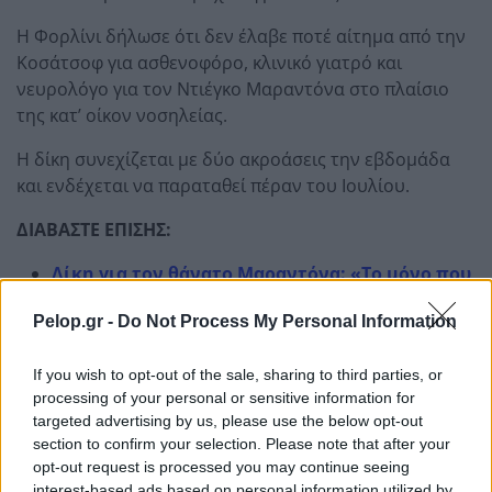
Η Φορλίνι δήλωσε ότι δεν έλαβε ποτέ αίτημα από την
Κοσάτσοφ για ασθενοφόρο, κλινικό γιατρό και
νευρολόγο για τον Ντιέγκο Μαραντόνα στο πλαίσιο
της κατ’ οίκον νοσηλείας.
Η δίκη συνεχίζεται με δύο ακροάσεις την εβδομάδα
και ενδέχεται να παραταθεί πέραν του Ιουλίου.
ΔΙΑΒΑΣΤΕ ΕΠΙΣΗΣ:
Δίκη για τον θάνατο Μαραντόνα: «Το μόνο που
έκαναν ήταν να μας χειραγωγήσουν»
Pelop.gr -
Do Not Process My Personal Information
Ντιέγκο Μαραντόνα: Στο εδώλιο επτά άτομα
για τον θάνατό του
If you wish to opt-out of the sale, sharing to third parties, or
Αποκαλύψεις σοκ για τον θάνατο του Ντιέγκο
processing of your personal or sensitive information for
Μαραντόνα
targeted advertising by us, please use the below opt-out
Πόρισμα-φωτιά για τον θάνατο του Μαραντόνα
section to confirm your selection. Please note that after your
opt-out request is processed you may continue seeing
interest-based ads based on personal information utilized by