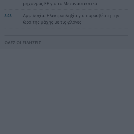
μηχανμός ΕΕ για το Μεταναστευτικό
Αμφιλοχία: Ηλεκτροπληξία για πυροσβέστη την
8:28
ώρα της μάχης με τις φλόγες
Σήμερα στη Μητρόπολη Αθηνών η κηδεία του
8:20
Γιάννη Βαρβιτσιώτη
ΟΛΕΣ ΟΙ ΕΙΔΗΣΕΙΣ
Αιγιάλεια: Στάχτη πάνω από 7.000 στρέμματα –
8:13
Το βαρύ αποτύπωμα της πυρκαγιάς από το
Copernicus
Τουρισμός για Όλους 2026-2027: Αντίστροφη
8:05
μέτρηση για τα voucher – Ποιοι παίρνουν το
600άρι χωρίς εισοδηματικά κριτήρια
Διπλωματικό θρίλερ ΗΠΑ – Ιράν: Επιμένει ο
7:53
Τραμπ για συνομιλίες, διαψεύδει η Τεχεράνη
«Ανακαίνιση Κατοικίας»: Στο 10% η συμμετοχή
7:44
για τα κλειστά ακίνητα – Οι 4 αιτίες που