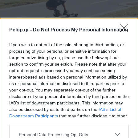
Pelop.gr -
Do Not Process My Personal Information
Το άθλημα της μακροζωίας: Χαρίζει έως και 5
επιπλέον χρόνια ζωής
If you wish to opt-out of the sale, sharing to third parties, or
processing of your personal or sensitive information for
targeted advertising by us, please use the below opt-out
section to confirm your selection. Please note that after your
opt-out request is processed you may continue seeing
interest-based ads based on personal information utilized by
us or personal information disclosed to third parties prior to
your opt-out. You may separately opt-out of the further
disclosure of your personal information by third parties on the
IAB’s list of downstream participants. This information may
also be disclosed by us to third parties on the
IAB’s List of
Downstream Participants
that may further disclose it to other
third parties.
Please note that this website/app uses one or more Google
Η Apple αποφασίζει ποιος μένει και ποιος φεύγει και
Personal Data Processing Opt Outs