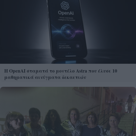
Η OpenAI σταματά το μοντέλο Astra που έλυσε 10
μαθηματικά αινίγματα δεκαετιών