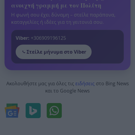
ανοιχτή γραμμή με τον Πολίτη
Η φωνή σου έχει δύναμη – στείλε παράπονα,
καταγγελίες ή ιδέες για τη γειτονιά σου.
Viber:
+306909196125
Στείλε μήνυμα στο Viber
Ακολουθήστε μας για όλες τις
ειδήσεις
στο Bing News
και το Google News