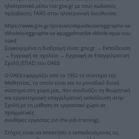
ηλεκτρονικά μέσω του gov.gr με τους κωδικούς
πρόσβασης TAXIS στην ηλεκτρονική διεύθυνση:
https://www.gov.gr/ipiresies/ekpaideuse/eggraphe-se-
skholeio/eggraphe-se-epaggelmatike-skhole-epas-tou-
oaed
Συγκεκριμένα η διαδρομή είναι: gov.gr → Εκπαίδευση
→ Εγγραφή σε σχολείο → Εγγραφή σε Επαγγελματική
Σχολή (ΕΠΑΣ) του ΟΑΕΔ
Ο ΟΑΕΔ εφαρμόζει από το 1952 το σύστημα της
Μαθητείας, το οποίο είναι και το μοναδικό δυικό
σύστημα στη χώρα μας, που συνδυάζει τη θεωρητική
και εργαστηριακή επαγγελματική εκπαίδευση στην
Σχολή με τη μάθηση σε εργασιακό χώρο σε
πραγματικές
συνθήκες εργασίας (on-the-job-training).
Στόχος είναι να αποκτήσει ο εκπαιδευόμενος τις