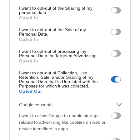
services and may gather and store information including but
οι κανόνες δεν είναι ίδιοι για όλους
not limited to your visit or usage behaviour. You may click to
I want to opt-out of the Sharing of my
personal data.
grant or deny consent to Google and its third-party tags to
Opted In
use your data for below specified purposes in below Google
consent section.
I want to opt-out of the Sale of my
Personal Data.
Opted In
I want to opt-out of processing my
Personal Data for Targeted Advertising.
Opted In
I want to opt-out of Collection, Use,
Retention, Sale, and/or Sharing of my
Personal Data that Is Unrelated with the
Purposes for which it was collected.
Opted Out
Μουσική βραδιά στα Τριπόταμα Αχαΐας ΒΙΝΤΕΟ-
ΦΩΤΟ
Google consents
I want to allow Google to enable storage
related to advertising like cookies on web or
device identifiers in apps.