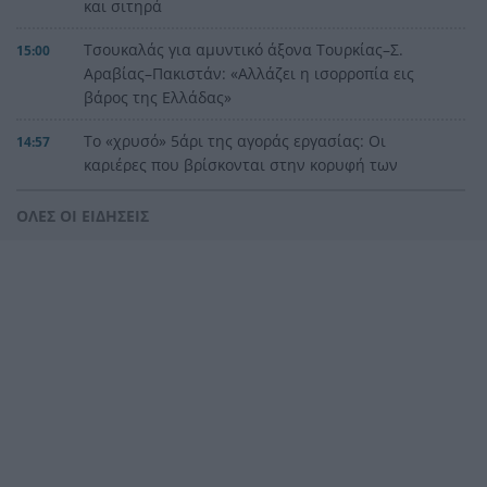
και σιτηρά
Τσουκαλάς για αμυντικό άξονα Τουρκίας–Σ.
15:00
Αραβίας–Πακιστάν: «Αλλάζει η ισορροπία εις
βάρος της Ελλάδας»
Το «χρυσό» 5άρι της αγοράς εργασίας: Οι
14:57
καριέρες που βρίσκονται στην κορυφή των
αποδοχών
ΟΛΕΣ ΟΙ ΕΙΔΗΣΕΙΣ
Στα χνάρια του Ηρακλή: Δυτική Ελλάδα και
14:55
Πελοπόννησος φτιάχνουν κοινή τουριστική
διαδρομή
Τιραμόλα: Ο ήρωας από γόμα και κόλλα που
14:48
έγινε ελληνική έκφραση
Το όνομά του ήταν παντού στον φάκελο Έπσταϊν
14:47
– Βρέθηκε νεκρός έξω από το Παρίσι
Πόλεμος χωρίς ανάσα: Η Ουκρανία χτύπησε δύο
14:36
ρωσικά διυλιστήρια – Πέντε νεκροί από