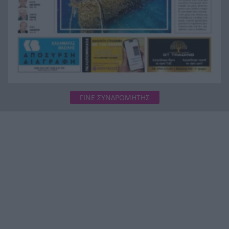
σήμερα η «προίκα» της Πολιτιστικής
Πρωτεύουσας
Κάτω Αχαΐα: Ολα έτοιμα για τη 2η Βραδιά
13:00
Εμπορίου
ΓΙΝΕ ΣΥΝΔΡΟΜΗΤΗΣ