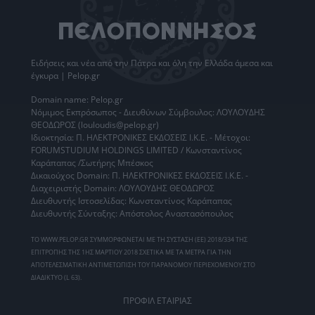
Ειδήσεις
και νέα από την
Πάτρα
και όλη την Ελλάδα άμεσα και
έγκυρα | Pelop.gr
Domain name: Pelop.gr
Νόμιμος Εκπρόσωπος - Διευθύνων Σύμβουλος: ΛΟΥΛΟΥΔΗΣ
ΘΕΟΔΩΡΟΣ (louloudis@pelop.gr)
Ιδιοκτησία: Π. ΗΛΕΚΤΡΟΝΙΚΕΣ ΕΚΔΟΣΕΙΣ Ι.Κ.Ε. - Μέτοχοι:
FORUMSTUDIUM HOLDINGS LIMITED / Κωνσταντίνος
Καράπαπας /Σωτήρης Μπέσκος
Δικαιούχος Domain: Π. ΗΛΕΚΤΡΟΝΙΚΕΣ ΕΚΔΟΣΕΙΣ Ι.Κ.Ε. -
Διαχειριστής Domain: ΛΟΥΛΟΥΔΗΣ ΘΕΟΔΩΡΟΣ
Διευθυντής Ιστοσελίδας: Κωνσταντίνος Καράπαπας
Διευθυντής Σύνταξης: Απόστολος Αναστασόπουλος
ΤΟ WWW.PELOP.GR ΣΥΜΜΟΡΦΩΝΕΤΑΙ ΜΕ ΤΗ ΣΥΣΤΑΣΗ (ΕΕ) 2018/334 ΤΗΣ
ΕΠΙΤΡΟΠΗΣ ΤΗΣ 1ΗΣ ΜΑΡΤΙΟΥ 2018 ΣΧΕΤΙΚΑ ΜΕ ΤΑ ΜΕΤΡΑ ΓΙΑ ΤΗΝ
ΑΠΟΤΕΛΕΣΜΑΤΙΚΗ ΑΝΤΙΜΕΤΩΠΙΣΗ ΤΟΥ ΠΑΡΑΝΟΜΟΥ ΠΕΡΙΕΧΟΜΕΝΟΥ ΣΤΟ
ΔΙΑΔΙΚΤΥΟ (L 63).
ΠΡΟΦΙΛ ΕΤΑΙΡΙΑΣ