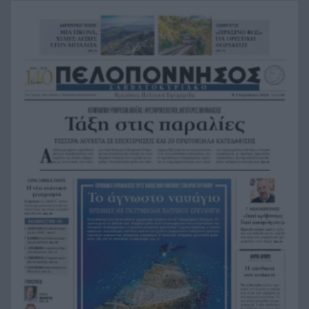
του συντρόφου της
Από τον πατέρα Ραλφ στους κροκόδειλους της
14:00
«Εδέμ»: Τα ξένα σίριαλ των καλοκαιριών μας
Greek Mafia: Στα χέρια της ΕΛ.ΑΣ. 49χρονος στο
13:55
Παλαιό Φάληρο – Τον συνδέουν με την ομάδα
του «Έντικ»
Υπόθεση Κυψέλης: Από τη Μόρια και τη ΜΚΟ
13:48
στην κατηγορία για φόνο – Η διαδρομή του
26χρονου
Καυτό 48ωρο στη Δυτική Ελλάδα: 39άρια και
13:36
αυξημένος φόβος για πυρκαγιές – Συνεδρίασε η
επιτροπή Εκτίμησης Κινδύνου
Έξοδος Αυγούστου: Κορυφώνεται το κύμα των
13:24
εκδρομέων – Αυξημένη κίνηση στη Γέφυρα Ρίου-
Αντιρρίου
Πάτρα 2006, είκοσι χρόνια μετά: Πού βρίσκεται
13:12