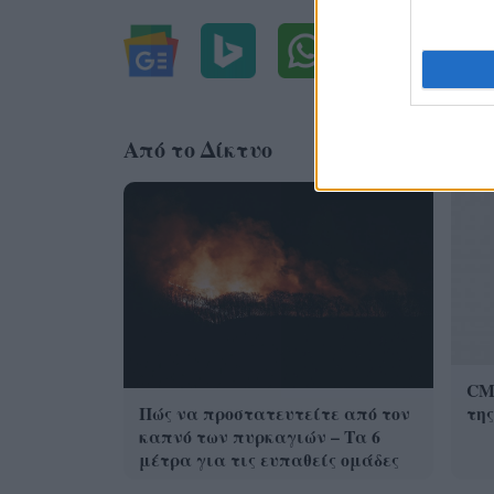
Από το Δίκτυο
CMF
Πώς να προστατευτείτε από τον
της
καπνό των πυρκαγιών – Τα 6
μέτρα για τις ευπαθείς ομάδες