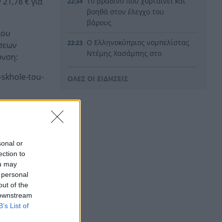
21,78 € για
Το βραδινό που χορταίνει και
22:34
βοηθά στον έλεγχο του
βάρους
ίου
Ο Ελληνοκύπριος νομπελίστας
22:23
ήσεων
Ντέμης Χασάμπης στο
υνση:
«τιμόνι» της Google AI
-skhole-tou-
ΟΛΕΣ ΟΙ ΕΙΔΗΣΕΙΣ
HELLENiQ ENERGY: Έως 25
22:15
εκατ. ευρώ για έργα
αποκατάστασης στις
ή
πυρόπληκτες περιοχές
Οι ξηροί καρποί που αξίζει να
22:06
sonal or
βάλεις στη διατροφή σου αν
ection to
θέλεις να επενδύσεις στη
ou may
μακροζωία
 personal
out of the
Ηλεκτρική διασύνδεση
21:53
 downstream
Ελλάδας – Κύπρου: Μπήκε η
B’s List of
Meridiam στο έργο του ΑΔΜΗΕ