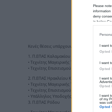
Please note
information 
deny consent
in below Go
Persona
Κενές θέσεις υπάρχουν στις παρακάτω ειδικ
I want t
Opted 
1. Π.ΕΠΑΣ Καλαμακίου
• Τεχνίτης Μαγειρικής Τέχνης
I want t
• Τεχνίτης Επισιτισμού
Opted 
2. Π.ΕΠΑΣ Ηρακλείου Κρήτης
I want 
Advertis
• Τεχνίτης Μαγειρικής Τέχνης
Opted 
• Τεχνίτης Επισιτισμού
• Υπάλληλος Υποδοχής Πελατών Ξενοδοχεί
I want t
of my P
3. Π.ΕΠΑΣ Ρόδου
was col
Opted 