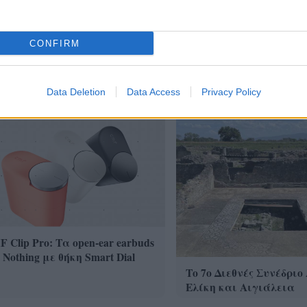
CONFIRM
Data Deletion
Data Access
Privacy Policy
 Clip Pro: Τα open-ear earbuds
 Nothing με θήκη Smart Dial
Το 7ο Διεθνές Συνέδριο
Ελίκη και Αιγιάλεια