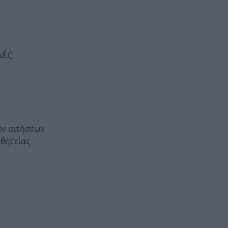
λές
ών αιτήσεων
αθητείας