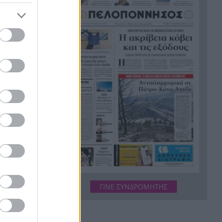
Σύμη: Εντοπίστηκε σορός
21:02
άνδρα στον Πανορμίτη –
Πιθανότατα ανήκει στον
αγνοούμενο Γερμανό τουρίστα
Συμφωνία Ιράν – Ομάν για νέα
20:51
ναυτιλιακή διαδρομή στα
Στενά του Ορμούζ
Ήττα-αποκλεισμός για την
20:38
Εθνική Nέων Γυναικών στο
Ευρωπαϊκό
Δικαστικό μπλόκο στους
20:33
δασμούς Τραμπ:
Επιστρέφονται 100
δισεκατομμύρια δολάρια σε
ΓΙΝΕ ΣΥΝΔΡΟΜΗΤΗΣ
επιχειρήσεις
Αιγιάλεια: Ήρθαν από τη
20:25