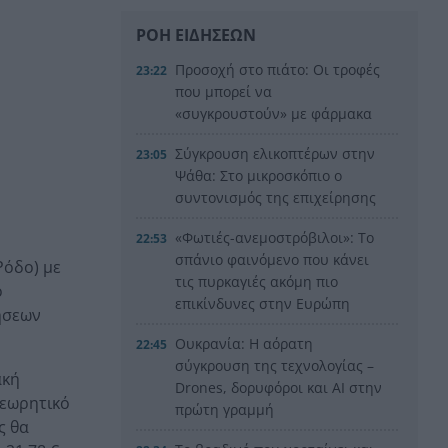
ΡΟΗ ΕΙΔΗΣΕΩΝ
Προσοχή στο πιάτο: Οι τροφές
23:22
που μπορεί να
«συγκρουστούν» με φάρμακα
Σύγκρουση ελικοπτέρων στην
23:05
Ψάθα: Στο μικροσκόπιο ο
συντονισμός της επιχείρησης
«Φωτιές-ανεμοστρόβιλοι»: Το
22:53
σπάνιο φαινόμενο που κάνει
Ρόδο) με
τις πυρκαγιές ακόμη πιο
ό
επικίνδυνες στην Ευρώπη
ήσεων
Ουκρανία: Η αόρατη
22:45
σύγκρουση της τεχνολογίας –
ακή
Drones, δορυφόροι και AI στην
θεωρητικό
πρώτη γραμμή
ς θα