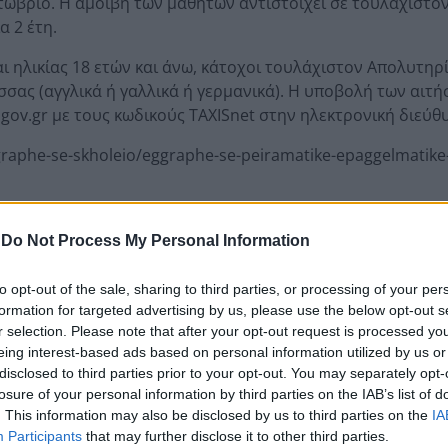
ώβριο. Η αμοιβή των μαθητών αντιστοιχεί σε τουλάχιστον 
α 2 έτη.
ι ηλικίας 18 ετών και άνω, κάτοχοι τουλάχιστον Απολυτηρ
σας (αγγλικά ή γαλλικά ή γερμανικά). Η υποβολή των αιτ
 gov.gr με τους κωδικούς TAXISnet στην ηλεκτρονική διεύθ
graphe-se-skholeio/eggraphe-se-peiramatike-epaggelmatike
Εκπαίδευση → Εγγραφή σε σχολείο → Εγγραφήσε πειραματικ
-
Do Not Process My Personal Information
to opt-out of the sale, sharing to third parties, or processing of your per
formation for targeted advertising by us, please use the below opt-out s
r selection. Please note that after your opt-out request is processed y
eing interest-based ads based on personal information utilized by us or
disclosed to third parties prior to your opt-out. You may separately opt-
losure of your personal information by third parties on the IAB’s list of
. This information may also be disclosed by us to third parties on the
IA
Participants
that may further disclose it to other third parties.