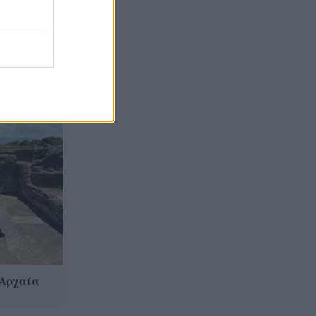
Βρετανία για μια νέα ζωή και
η πυρκαγιά τους άφησε στο
δρόμο!
Φωτιά Αττικοβοιωτία: Όλα τα
20:13
μέτρα στήριξης για τους
πυρόπληκτους – Τα ποσά των
επιδομάτων και η στεγαστική
συνδρομή
 Αρχαία