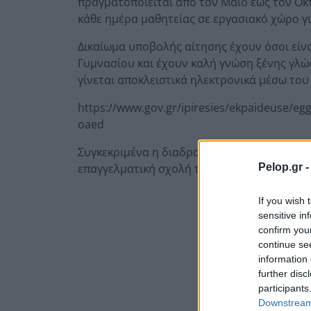
πραγματοποιείται από τον Μάιο έως τον Οκτ
κάθε ημέρα μαθητείας σε εργασιακό χώρο γι
Δικαίωμα υποβολής αίτησης έχουν όσοι είνα
Γυμνασίου και έχουν καλή γνώση ξένης γλώσ
γίνεται αποκλειστικά ηλεκτρονικά μέσω του
https://www.gov.gr/ipiresies/ekpaideuse/eg
oaed
Συγκεκριμένα η διαδρομή είναι: gov.gr → 
επαγγελματική σχολή του ΟΑΕΔ
Pelop.gr 
If you wish 
sensitive in
confirm you
continue se
information 
further disc
participants
Downstream 