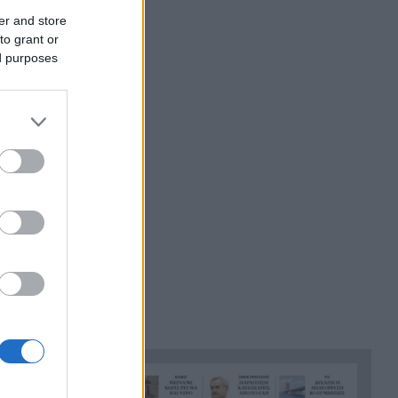
Η Σκόπελος στους κορυφαίους
21:45
er and store
κινηματογραφικούς
to grant or
προορισμούς της Μεσογείου
ed purposes
Πώς το φαγόπυρο μπορεί να
21:37
συμβάλει στον έλεγχο του
βάρους
Συναγερμός στη Βόρεια
21:27
Καρολίνα: Πολλοί νεκροί σε
μαζικούς πυροβολισμούς
Κέρκυρα: Ο κρυμμένος
21:20
«σκουπιδότοπος» κάτω από τη
θάλασσα, συγκλονιστικές
υποβρύχιες εικόνες
Το απόλυτο summer roadtrip
21:12
από την άγρια Μάνη στην
καστροπολιτεία της
Μονεμβασίας