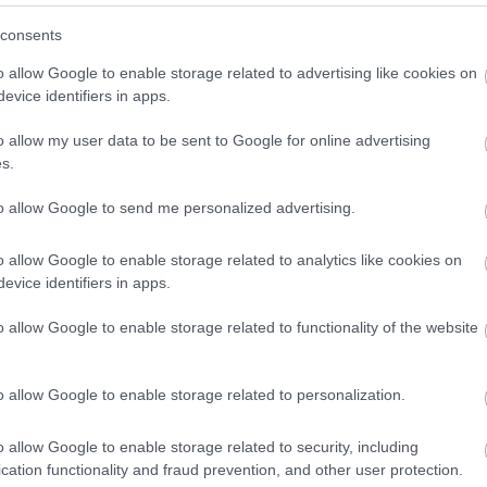
consents
ου
o allow Google to enable storage related to advertising like cookies on
evice identifiers in apps.
o allow my user data to be sent to Google for online advertising
s.
 pelop.gr σε ανοιχτή γραμμή με τον Πολίτη
to allow Google to send me personalized advertising.
λε παράπονα, καταγγελίες ή ιδέες για τη γειτονιά σου.
o allow Google to enable storage related to analytics like cookies on
evice identifiers in apps.
o allow Google to enable storage related to functionality of the website
er
o allow Google to enable storage related to personalization.
o allow Google to enable storage related to security, including
λες τις
ειδήσεις
στο Bing News και το Google News
cation functionality and fraud prevention, and other user protection.