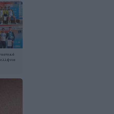
ναστικό
νελλήνιο