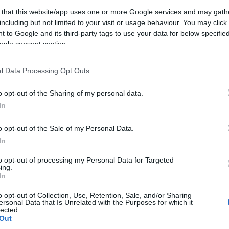
 that this website/app uses one or more Google services and may gath
including but not limited to your visit or usage behaviour. You may click 
 to Google and its third-party tags to use your data for below specifi
ogle consent section.
l Data Processing Opt Outs
ότητες ανά Π.ΕΠΑΣ:
o opt-out of the Sharing of my personal data.
In
o opt-out of the Sale of my Personal Data.
In
to opt-out of processing my Personal Data for Targeted
ing.
In
ου
o opt-out of Collection, Use, Retention, Sale, and/or Sharing
ersonal Data that Is Unrelated with the Purposes for which it
lected.
Out