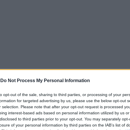
-
Do Not Process My Personal Information
χώρο ήταν αδύνατον να γίνουν προπονήσεις, αφού υπήρχε 
to opt-out of the sale, sharing to third parties, or processing of your per
ητριών και προπονητών.
formation for targeted advertising by us, please use the below opt-out s
r selection. Please note that after your opt-out request is processed y
 πετσέτες και οτιδήποτε άλλο θα μπορούσε να συγκρατήσει
eing interest-based ads based on personal information utilized by us or
α, εκεί δηλαδή που συγκεντρώθηκε το περισσότερο νερό, τ
disclosed to third parties prior to your opt-out. You may separately opt-
χώρος «φούσκωσε» και οι υπάλληλοι σε μια προσπάθεια να
losure of your personal information by third parties on the IAB’s list of
τικού τάπητα.