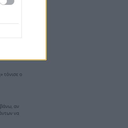
ονγκ,
Βρετανία για μια νέα ζωή και
η πυρκαγιά τους άφησε στο
δρόμο!
Φωτιά Αττικοβοιωτία: Όλα τα
20:13
μέτρα στήριξης για τους
μπαζε!
πυρόπληκτους – Τα ποσά των
αράγοντας
επιδομάτων και η στεγαστική
συνδρομή
» τόνισε ο
η
βάνω, αν
πάντων να