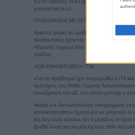
ΕΣΠΕΠ (βόλεϊ), ΤΕΧΠ (χάντμπολ) και περιοδ
authenti
γυμναστική κ.α.).
ΠΡΟΠΟΝΗΣΕΙΣ ΜΕ ΠΕΤΣΕΤΕΣ!
Αρκετές φορές οι ομάδες τη φετινή σεζόν, 
προπονήσεις έχοντας τοποθετήσει σε διάφο
«Είμαστε τυχεροί που το προηγούμενο διάσ
ομάδας.
«ΕΧΕΙ ΕΝΗΜΕΡΩΘΕΙ Η ΓΓΑ»
«Για το πρόβλημα έχει ενημερωθεί η ΓΓΑ κα
πρόεδρος του ΠΕΑΚ, Γιώργος Αντωνόπουλος 
συνεδρίαση του ΔΣ, στο οποίο μετείχε ο α
Ακόμη ο κ. Αντωνόπουλος υπογράμμισε τα εξή
αποκατασταθούν άμεσα για να μπορούν οι 
και δεν είναι εύκολο, ότι ο μεγάλος στόχος 
βρεθεί λύση για να μην έχουμε πάλι στο μέ