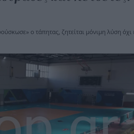
ύσκωσε» ο τάπητας, ζητείται μόνιμη λύση όχι 