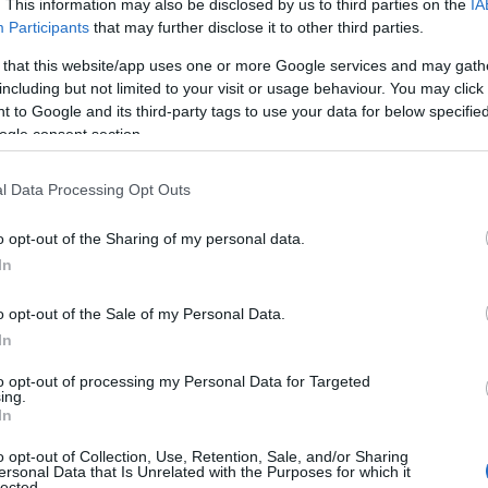
. This information may also be disclosed by us to third parties on the
IA
Participants
that may further disclose it to other third parties.
για το πρωτάθλημα Κορασίδων της ΕΣΠΕΠ, οι προπονήσεις
 που είχαν προγραμματιστεί για χθες με τον Ομοσπονδιακό
 that this website/app uses one or more Google services and may gath
including but not limited to your visit or usage behaviour. You may click 
υ στο Facebook το εξής μήνυμα: «Σας ενημερώνουμε ότι λ
 to Google and its third-party tags to use your data for below specifi
τρόπουλος” είναι ακατάλληλο για τις προπονήσεις του Κλ
ogle consent section.
l Data Processing Opt Outs
υλος» κατασκευάστηκε το 1979, αλλά από τότε μέχρι σήμερ
o opt-out of the Sharing of my personal data.
ή για 45 χρόνια η στέγη είναι η ίδια και απλώς κατά καιρο
In
νελλάκη στην προεδρεία του ΠΕΑΚ το 2018 είχε γίνει συντή
o opt-out of the Sale of my Personal Data.
In
to opt-out of processing my Personal Data for Targeted
ing.
In
o opt-out of Collection, Use, Retention, Sale, and/or Sharing
ersonal Data that Is Unrelated with the Purposes for which it
lected.