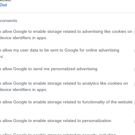
Out
consents
o allow Google to enable storage related to advertising like cookies on
evice identifiers in apps.
o allow my user data to be sent to Google for online advertising
s.
έγη με ρητίνη και το πρόβλημα είχε αποκατασταθεί. Ακόμη 
ΑΚ είχαν γίνει εργασίες μόνωσης το 2020 και κάθε χρόνο
to allow Google to send me personalized advertising.
Ομως όλα αυτά είναι ημίμετρα και επιβάλλεται να δοθεί μό
o allow Google to enable storage related to analytics like cookies on
evice identifiers in apps.
o allow Google to enable storage related to functionality of the website
υλος» χρησιμοποιείται για αγώνες και προπονήσεις από τι
θνική Γυναικών, ακαδημίες), Αθλος (Β’ Εθνική βόλεϊ Γυναικ
o allow Google to enable storage related to personalization.
νική βόλεϊ Γυναικών, ακαδημίες), Ακαδημία των Σπορ (Α2 Ε
 Τόφαλος (πυγμαχία). Ακόμη χρησιμοποιείται από τα Κλιμά
o allow Google to enable storage related to security, including