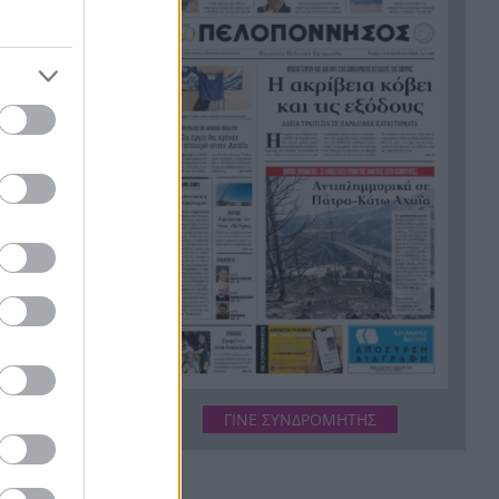
Σύμη: Εντοπίστηκε σορός
21:02
άνδρα στον Πανορμίτη –
Πιθανότατα ανήκει στον
αγνοούμενο Γερμανό τουρίστα
Συμφωνία Ιράν – Ομάν για νέα
20:51
ναυτιλιακή διαδρομή στα
Στενά του Ορμούζ
επί θητείας
Ήττα-αποκλεισμός για την
20:38
 εργασίες
Εθνική Nέων Γυναικών στο
νιμη και
Ευρωπαϊκό
Δικαστικό μπλόκο στους
20:33
δασμούς Τραμπ:
Επιστρέφονται 100
ς εξής
δισεκατομμύρια δολάρια σε
ΓΙΝΕ ΣΥΝΔΡΟΜΗΤΗΣ
ών και
επιχειρήσεις
θνική
κια της
Αιγιάλεια: Ήρθαν από τη
20:25