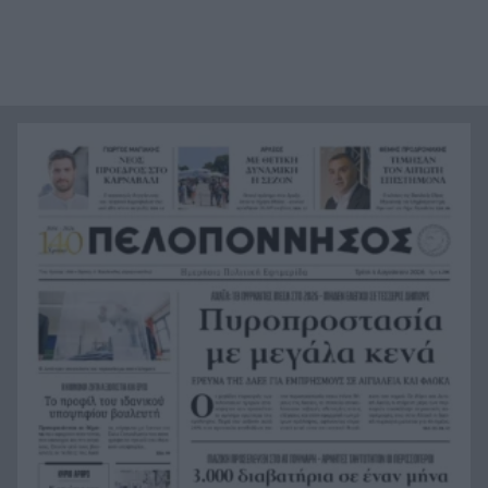
έτσι ξεκίνησε η φωτιά σε Αττική και Βοιωτία
Σημαντική ενίσχυση για τον Αίαντα ΑΣΑΑ
21:12
Κοριτσάκι τριών χρονών παγιδεύτηκε σε παιδική
21:00
κουζίνα στις ΗΠΑ και πέθανε
Με τα αδέλφια Ανδρέα και Κωνσταντίνο
20:48
Μπιτσάκο η Εθνική ανδρών στους Μεσογειακούς
Πέταξε στα σκουπίδια δελτίο που κέρδιζε ένα
20:36
εκατομμύριο στο ΛΟΤΤΟ, αλλά έψαξε και το
βρήκε!
H Εθνική Νέων Γυναικών καθάρισε την
20:23
Πορτογαλία και πέρασε στους «8» του
Παγκοσμίου
Σοκ στην Πάτρα, βρέθηκε απαγχονισμένος
20:12
63χρονος, δίπλα του εντοπίστηκε σημείωμα