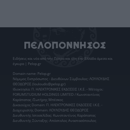
Ειδήσεις
και νέα από την
Πάτρα
και όλη την Ελλάδα άμεσα και
έγκυρα | Pelop.gr
Domain name: Pelop.gr
Νόμιμος Εκπρόσωπος - Διευθύνων Σύμβουλος: ΛΟΥΛΟΥΔΗΣ
ΘΕΟΔΩΡΟΣ (louloudis@pelop.gr)
Ιδιοκτησία: Π. ΗΛΕΚΤΡΟΝΙΚΕΣ ΕΚΔΟΣΕΙΣ Ι.Κ.Ε. - Μέτοχοι:
FORUMSTUDIUM HOLDINGS LIMITED / Κωνσταντίνος
Καράπαπας /Σωτήρης Μπέσκος
Δικαιούχος Domain: Π. ΗΛΕΚΤΡΟΝΙΚΕΣ ΕΚΔΟΣΕΙΣ Ι.Κ.Ε. -
Διαχειριστής Domain: ΛΟΥΛΟΥΔΗΣ ΘΕΟΔΩΡΟΣ
Διευθυντής Ιστοσελίδας: Κωνσταντίνος Καράπαπας
Διευθυντής Σύνταξης: Απόστολος Αναστασόπουλος