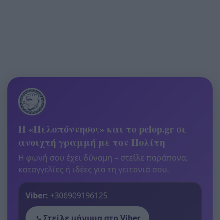
Η «Πελοπόννησος» και το pelop.gr σε
ανοιχτή γραμμή με τον Πολίτη
Η φωνή σου έχει δύναμη – στείλε παράπονα,
καταγγελίες ή ιδέες για τη γειτονιά σου.
Viber:
+306909196125
Στείλε μήνυμα στο Viber