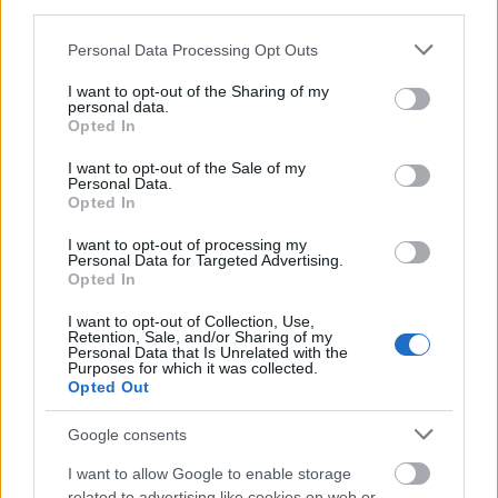
third parties.
Please note that this website/app uses one or more Google
Personal Data Processing Opt Outs
services and may gather and store information including but
not limited to your visit or usage behaviour. You may click to
I want to opt-out of the Sharing of my
personal data.
grant or deny consent to Google and its third-party tags to
Opted In
use your data for below specified purposes in below Google
consent section.
I want to opt-out of the Sale of my
Personal Data.
Opted In
I want to opt-out of processing my
Personal Data for Targeted Advertising.
Opted In
I want to opt-out of Collection, Use,
Retention, Sale, and/or Sharing of my
Personal Data that Is Unrelated with the
Purposes for which it was collected.
Opted Out
Google consents
I want to allow Google to enable storage
related to advertising like cookies on web or