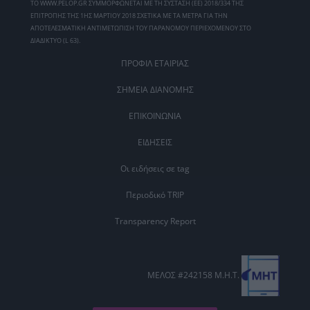
ΤΟ WWW.PELOP.GR ΣΥΜΜΟΡΦΩΝΕΤΑΙ ΜΕ ΤΗ ΣΥΣΤΑΣΗ (ΕΕ) 2018/334 ΤΗΣ
ΕΠΙΤΡΟΠΗΣ ΤΗΣ 1ΗΣ ΜΑΡΤΙΟΥ 2018 ΣΧΕΤΙΚΑ ΜΕ ΤΑ ΜΕΤΡΑ ΓΙΑ ΤΗΝ
ΑΠΟΤΕΛΕΣΜΑΤΙΚΗ ΑΝΤΙΜΕΤΩΠΙΣΗ ΤΟΥ ΠΑΡΑΝΟΜΟΥ ΠΕΡΙΕΧΟΜΕΝΟΥ ΣΤΟ
ΔΙΑΔΙΚΤΥΟ (L 63).
ΠΡΟΦΙΛ ΕΤΑΙΡΙΑΣ
ΣΗΜΕΙΑ ΔΙΑΝΟΜΗΣ
ΕΠΙΚΟΙΝΩΝΙΑ
ΕΙΔΗΣΕΙΣ
Οι ειδήσεις σε tag
Περιοδικό TRIP
Transparency Report
ΜΕΛΟΣ #242158 Μ.Η.Τ.