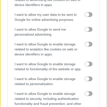
device identifiers in apps.
ΡΟΗ ΕΙΔΗΣΕΩΝ
I want to allow my user data to be sent to
«Δεν αποζητώ τον έρωτα, ούτε όμως και τον
23:57
Google for online advertising purposes.
ακυρώνω», αποκαλυπτική η Ζέτα Μακρυπούλια
I want to allow Google to send me
Το μεγάλο ρεκόρ του Κριστιάνο Ρονάλντο, που
23:39
personalized advertising.
δύσκολα θα καταρριφθεί
I want to allow Google to enable storage
Νύχτα: Έβδομη σύλληψη για τις επιθέσεις σε
23:21
related to analytics like cookies on web or
καταστήματα στην Πάτρα
device identifiers in apps.
Ο Ολυμπιακός ακίνδυνος δεν βρήκε λύσεις και
23:00
I want to allow Google to enable storage
γκολ, έμεινε στο μηδέν με τη Ναϊμέγκεν
related to functionality of the website or app.
ΟΛΕΣ ΟΙ ΕΙΔΗΣΕΙΣ
Η μεγάλη κλήρωση του Τζόκερ
22:51
I want to allow Google to enable storage
related to personalization.
«Είχα για 2,5 χρόνια στον καταψύκτη τον νεκρό
22:48
πατέρα μου για να παίρνω τη σύνταξή του και
I want to allow Google to enable storage
της μητέρας μου», σοκαριστική ομολογία για τον
related to security, including authentication
Μυστρά
functionality and fraud prevention, and other